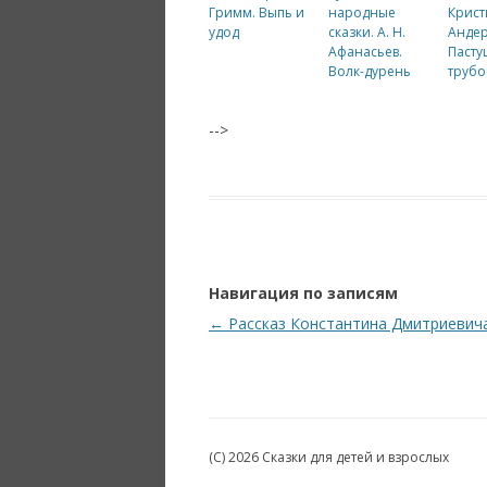
Гримм. Выпь и
народные
Крист
удод
сказки. А. Н.
Андер
Афанасьев.
Пасту
Волк-дурень
трубо
-->
Навигация по записям
←
Рассказ Константина Дмитриевича
(C) 2026 Сказки для детей и взрослых