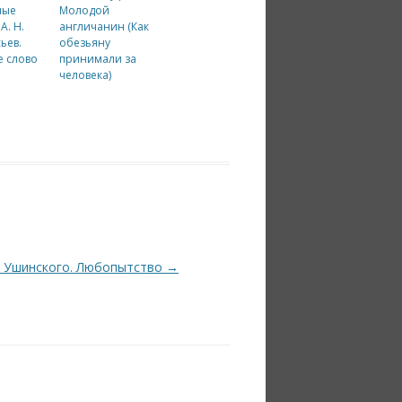
ные
Молодой
А. Н.
англичанин (Как
ьев.
обезьяну
 слово
принимали за
человека)
а Ушинского. Любопытство
→