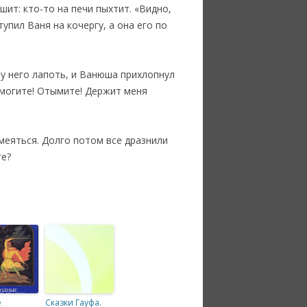
шит: кто-то на печи пыхтит. «Видно,
упил Ваня на кочергу, а она его по
я у него лапоть, и Ванюша прихлопнул
Помогите! Отымите! Держит меня
смеяться. Долго потом все дразнили
ге?
е
Сказки Гауфа.