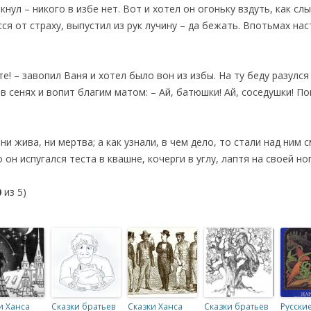
нул – никого в избе нет. Вот и хотел он огоньку вздуть, как слы
я от страху, выпустил из рук лучину – да бежать. Впотьмах наст
е! – завопил Ваня и хотел было вон из избы. На ту беду разулс
 в сенях и вопит благим матом: – Ай, батюшки! Ай, соседушки! 
 жива, ни мертва; а как узнали, в чем дело, то стали над ним 
 он испугался теста в квашне, кочерги в углу, лаптя на своей но
0
из 5)
и Ханса
Сказки братьев
Сказки Ханса
Сказки братьев
Русски