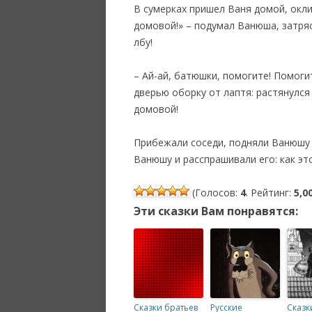
В сумерках пришел Ваня домой, оклик
домовой!» – подумал Ванюша, затрясс
лбу!
– Ай-ай, батюшки, помогите! Помогит
дверью оборку от лаптя: растянулся
домовой!
Прибежали соседи, подняли Ванюшу ни
Ванюшу и расспрашивали его: как это
(Голосов:
4
. Рейтинг:
5,0
Эти сказки Вам понравятся:
Сказки братьев
Русские
Сказк