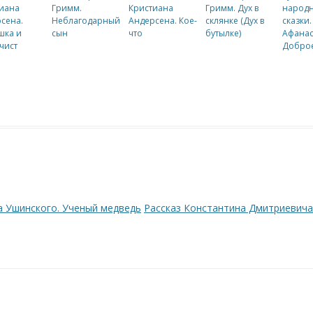
иана
Гримм.
Кристиана
Гримм. Дух в
народ
сена.
Неблагодарный
Андерсена. Кое-
склянке (Дух в
сказки. 
шка и
сын
что
бутылке)
Афанас
чист
Доброе
 Ушинского. Ученый медведь
Рассказ Константина Дмитриевич