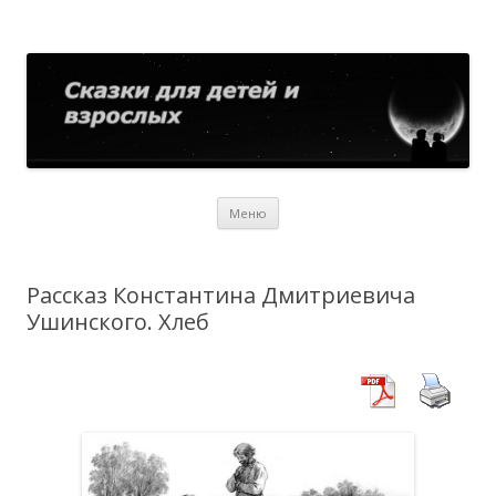
Сказки для детей и взрослых
Собрание сказок со всего мира
Перейти
Меню
к
содержимому
Рассказ Константина Дмитриевича
Ушинского. Хлеб