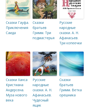
Сказки Гауфа.
Сказки
Русские
Приключения
братьев
народные
Саида
Гримм. Три
сказки. А. Н.
подмастерья
Афанасьев.
Три копеечки
Сказки Ханса
Русские
Сказки
Кристиана
народные
братьев
Андерсена.
сказки. А. Н.
Гримм. Ветка
Муза нового
Афанасьев.
орешника
века
Чудесный
ящик