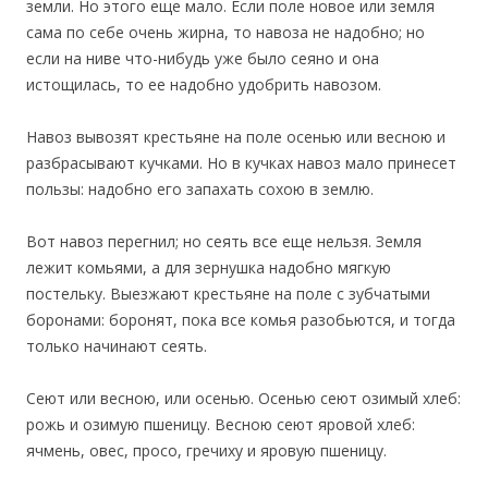
земли. Но этого еще мало. Если поле новое или земля
сама по себе очень жирна, то навоза не надобно; но
если на ниве что-нибудь уже было сеяно и она
истощилась, то ее надобно удобрить навозом.
Навоз вывозят крестьяне на поле осенью или весною и
разбрасывают кучками. Но в кучках навоз мало принесет
пользы: надобно его запахать сохою в землю.
Вот навоз перегнил; но сеять все еще нельзя. Земля
лежит комьями, а для зернушка надобно мягкую
постельку. Выезжают крестьяне на поле с зубчатыми
боронами: боронят, пока все комья разобьются, и тогда
только начинают сеять.
Сеют или весною, или осенью. Осенью сеют озимый хлеб:
рожь и озимую пшеницу. Весною сеют яровой хлеб:
ячмень, овес, просо, гречиху и яровую пшеницу.