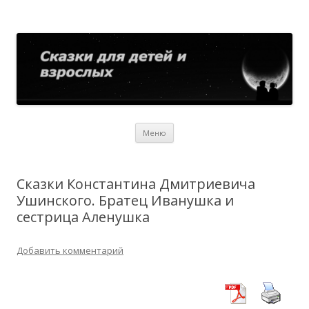
Сказки для детей и взрослых
Собрание сказок со всего мира
Перейти
Меню
к
содержимому
Сказки Константина Дмитриевича
Ушинского. Братец Иванушка и
сестрица Аленушка
Добавить комментарий