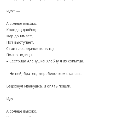
Идут —
А солнце высóко,
Колодец далёко;
Жар донимает,
Пот выступает.
Стоит лошадиное копытце,
Полно водицы.
– Сестрица Аленушка! Хлебну я из копытца.
– Не пей, братец, жеребеночком станешь.
Вздохнул Иванушка, и опять пошли.
Идут —
А солнце высóко,