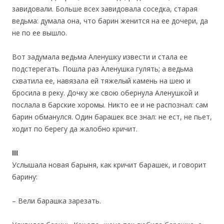
завидовали. Больше всех завидовала соседка, старая
ведьма: думала она, что барин женится на ее дочери, да
не по ее вышло.
Вот задумала ведьма Аленушку извести и стала ее
подстерегать. Пошла раз Аленушка гулять; а ведьма
схватила ее, навязала ей тяжелый камень на шею и
бросила в реку. Дочку же свою обернула Аленушкой и
послала в барские хоромы. Никто ее и не распознал: сам
барин обманулся. Один барашек все знал: не ест, не пьет,
ходит по берегу да жалобно кричит.
III
Услышала новая барыня, как кричит барашек, и говорит
барину:
– Вели барашка зарезать.