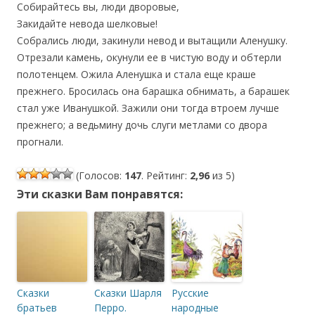
Собирайтесь вы, люди дворовые,
Закидайте невода шелковые!
Собрались люди, закинули невод и вытащили Аленушку.
Отрезали камень, окунули ее в чистую воду и обтерли
полотенцем. Ожила Аленушка и стала еще краше
прежнего. Бросилась она барашка обнимать, а барашек
стал уже Иванушкой. Зажили они тогда втроем лучше
прежнего; а ведьмину дочь слуги метлами со двора
прогнали.
(Голосов:
147
. Рейтинг:
2,96
из 5)
Эти сказки Вам понравятся:
Сказки
Сказки Шарля
Русские
братьев
Перро.
народные