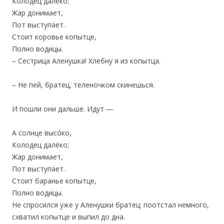
Колодец далёко;
Жар донимает,
Пот выступает.
Стоит коровье копытце,
Полно водицы.
– Сестрица Аленушка! Хлебну я из копытца.
– Не пей, братец, теленочком скинешься.
И пошли они дальше. Идут —
А солнце высóко,
Колодец далёко;
Жар донимает,
Пот выступает.
Стоит баранье копытце,
Полно водицы.
Не спросился уже у Аленушки братец: поотстал немного,
схватил копытце и выпил до дна.