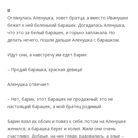
II
Оглянулась Аленушка, зовет братца; а вместо Иванушки
бежит к ней беленький барашек. Догадалась Аленушка,
что это за белый барашек, и горько заплакала. Но
делать нечего, пошли дальше Аленушка с барашком.
Идут они, а навстречу им едет барин:
– Продай барашка, красная девица!
Аленушка отвечает:
– Нет, барин, этот барашек не продажный; это не
настоящий барашек, а мой братец родимый.
Барин взял их обоих и повез к себе; потом на Аленушке
женился, а барашка берег и холил. Жили они очень
счастливо. Добрые, на них глядя, радовались, а злые –