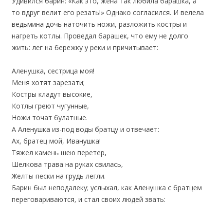
Удивился барин: «Как это, жена так любила барашка, а
то вдруг велит его резать!» Однако согласился. И велела
ведьмина дочь наточить ножи, разложить костры и
нагреть котлы. Проведал барашек, что ему не долго
жить: лег на бережку у реки и причитывает:
Аленушка, сестрица моя!
Меня хотят зарезати;
Костры кладут высокие,
Котлы греют чугунные,
Ножи точат булатные.
А Аленушка из-под воды братцу и отвечает:
Ах, братец мой, Иванушка!
Тяжел камень шею перетер,
Шелкова трава на руках свилась,
Желты пески на грудь легли.
Барин был неподалеку; услыхал, как Аленушка с братцем
переговариваются, и стал своих людей звать: