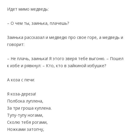
Идет мимо медведь:
– О чем ты, заинька, плачешь?
Заинька рассказал и медведю про свое горе, а медведь и
говорит:
– Не плачь, заинька! Я этого зверя тебе выгоню. – Пошел
к избе и рявкнул: – Кто, кто в зайкиной избушке?
А коза с печи:
Я коза-дереза!
Полбока луплена,
За три гроша куплена.
Тупу-тупу ногами,
Сколю тебя рогами,
Ножками затопчу,