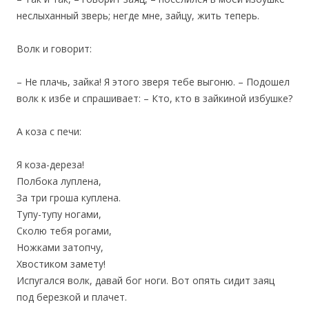
неслыханный зверь; негде мне, зайцу, жить теперь.
Волк и говорит:
– Не плачь, зайка! Я этого зверя тебе выгоню. – Подошел
волк к избе и спрашивает: – Кто, кто в зайкиной избушке?
А коза с печи:
Я коза-дереза!
Полбока луплена,
За три гроша куплена.
Тупу-тупу ногами,
Сколю тебя рогами,
Ножками затопчу,
Хвостиком замету!
Испугался волк, давай бог ноги. Вот опять сидит заяц
под березкой и плачет.