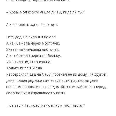
– Коза, моя козочка! Ела ли ты, пила ли ты?
А коза опять запела в ответ:
Нет, дед, не пила я и не ела!
А как бежала через мосточек,
Ухватила кленовый листочек;
А как бежала через гребельку,
Ухватила воды капельку:
Только пила я и ела.
Рассердился дед на бабу, прогнал ее из дому. На другой
день пошел дед уже сам козу пасти; пас целый день,
вечером напоил и погнал домой; а сам забежал вперед,
сел у ворот и спрашивает у козы:
– Сыта ли ты, козочка? Сыта ли, моя милая?