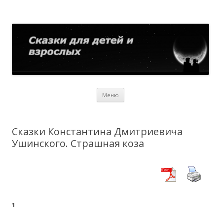
Сказки для детей и взрослых
Собрание сказок со всего мира
Перейти
Меню
к
содержимому
Сказки Константина Дмитриевича
Ушинского. Страшная коза
1