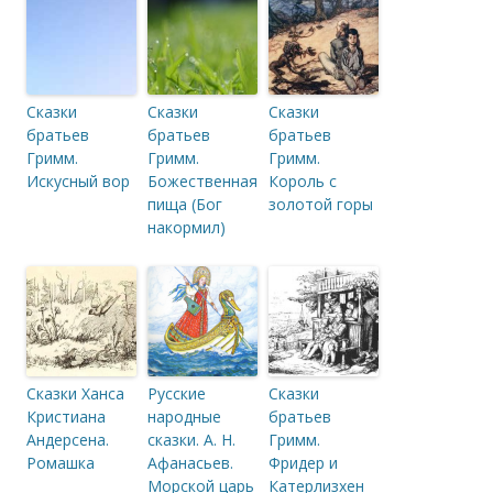
Сказки
Сказки
Сказки
братьев
братьев
братьев
Гримм.
Гримм.
Гримм.
Искусный вор
Божественная
Король с
пища (Бог
золотой горы
накормил)
Сказки Ханса
Русские
Сказки
Кристиана
народные
братьев
Андерсена.
сказки. А. Н.
Гримм.
Ромашка
Афанасьев.
Фридер и
Морской царь
Катерлизхен