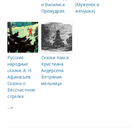
и Василиса
(Муженёк и
Премудрая
жёнушка)
Русские
Сказки Ханса
народные
Кристиана
сказки. А. Н.
Андерсена.
Афанасьев.
Ветряная
Сказка о
мельница
Бессчастном
стрелке
-->