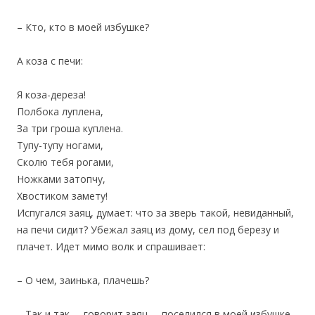
– Кто, кто в моей избушке?
А коза с печи:
Я коза-дереза!
Полбока луплена,
За три гроша куплена.
Тупу-тупу ногами,
Сколю тебя рогами,
Ножками затопчу,
Хвостиком замету!
Испугался заяц, думает: что за зверь такой, невиданный,
на печи сидит? Убежал заяц из дому, сел под березу и
плачет. Идет мимо волк и спрашивает:
– О чем, заинька, плачешь?
– Так и так, – говорит заяц, – поселился в моей избушке