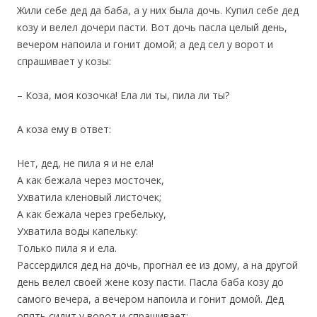
Жили себе дед да баба, а у них была дочь. Купил себе дед
козу и велел дочери пасти. Вот дочь пасла целый день,
вечером напоила и гонит домой; а дед сел у ворот и
спрашивает у козы:
– Коза, моя козочка! Ела ли ты, пила ли ты?
А коза ему в ответ:
Нет, дед, не пила я и не ела!
А как бежала через мосточек,
Ухватила кленовый листочек;
А как бежала через гребельку,
Ухватила воды капельку:
Только пила я и ела.
Рассердился дед на дочь, прогнал ее из дому, а на другой
день велел своей жене козу пасти. Пасла баба козу до
самого вечера, а вечером напоила и гонит домой. Дед
опять сидит у ворот и спрашивает: