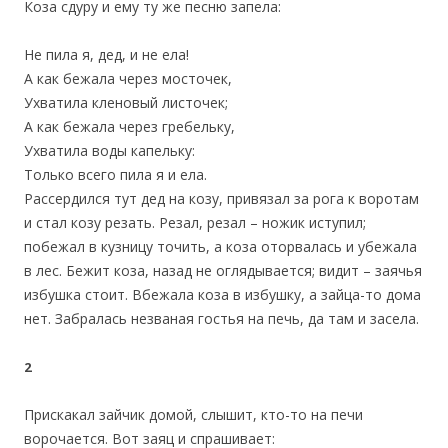
Коза сдуру и ему ту же песню запела:
Не пила я, дед, и не ела!
А как бежала через мосточек,
Ухватила кленовый листочек;
А как бежала через гребельку,
Ухватила воды капельку:
Только всего пила я и ела.
Рассердился тут дед на козу, привязал за рога к воротам
и стал козу резать. Резал, резал – ножик иступил;
побежал в кузницу точить, а коза оторвалась и убежала
в лес. Бежит коза, назад не оглядывается; видит – заячья
избушка стоит. Вбежала коза в избушку, а зайца-то дома
нет. Забралась незваная гостья на печь, да там и засела.
2
Прискакал зайчик домой, слышит, кто-то на печи
ворочается. Вот заяц и спрашивает: