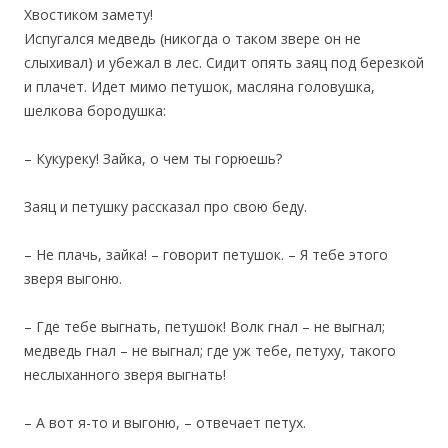
Хвостиком замету!
Испугался медведь (никогда о таком звере он не
слыхивал) и убежал в лес. Сидит опять заяц под березкой
и плачет. Идет мимо петушок, масляна головушка,
шелкова бородушка:
– Кукуреку! Зайка, о чем ты горюешь?
Заяц и петушку рассказал про свою беду.
– Не плачь, зайка! – говорит петушок. – Я тебе этого
зверя выгоню.
– Где тебе выгнать, петушок! Волк гнал – не выгнал;
медведь гнал – не выгнал; где уж тебе, петуху, такого
неслыханного зверя выгнать!
– А вот я-то и выгоню, – отвечает петух.