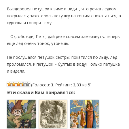
Выздоровел петушок к зиме и видит, что речка ледком
покрылась; захотелось петушку на коньках покататься, а
курочка и говорит ему:
– Ох, обожди, Петя, дай реке совсем замерзнуть: теперь
еще лед очень тонок, утонешь.
Не послушался петушок сестры; покатился по льду, лед
проломился, и петушок – бултых в воду! Только петушка
и видели.
(Голосов:
3
. Рейтинг:
3,33
из 5)
Эти сказки Вам понравятся: