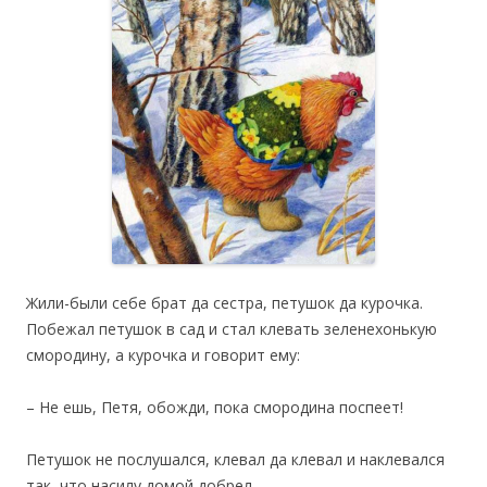
Жили-были себе брат да сестра, петушок да курочка.
Побежал петушок в сад и стал клевать зеленехонькую
смородину, а курочка и говорит ему:
– Не ешь, Петя, обожди, пока смородина поспеет!
Петушок не послушался, клевал да клевал и наклевался
так, что насилу домой добрел.