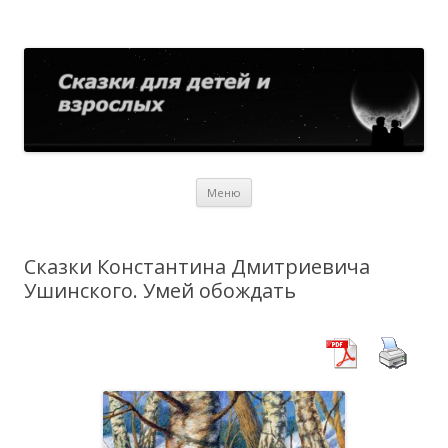
Сказки для детей и взрослых
Собрание сказок со всего мира
Перейти
Меню
к
содержимому
Сказки Константина Дмитриевича
Ушинского. Умей обождать