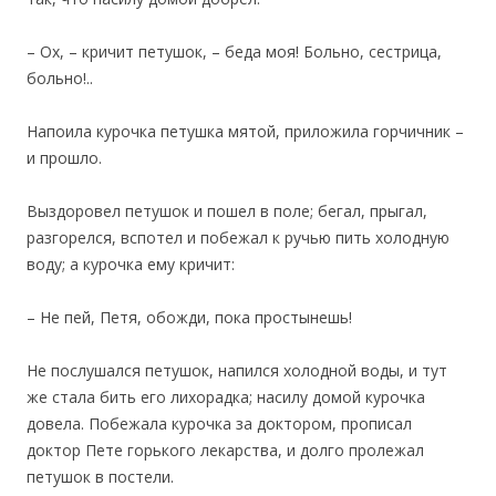
– Ох, – кричит петушок, – беда моя! Больно, сестрица,
больно!..
Напоила курочка петушка мятой, приложила горчичник –
и прошло.
Выздоровел петушок и пошел в поле; бегал, прыгал,
разгорелся, вспотел и побежал к ручью пить холодную
воду; а курочка ему кричит:
– Не пей, Петя, обожди, пока простынешь!
Не послушался петушок, напился холодной воды, и тут
же стала бить его лихорадка; насилу домой курочка
довела. Побежала курочка за доктором, прописал
доктор Пете горького лекарства, и долго пролежал
петушок в постели.