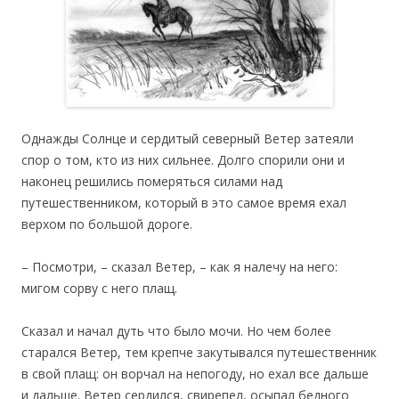
Однажды Солнце и сердитый северный Ветер затеяли
спор о том, кто из них сильнее. Долго спорили они и
наконец решились померяться силами над
путешественником, который в это самое время ехал
верхом по большой дороге.
– Посмотри, – сказал Ветер, – как я налечу на него:
мигом сорву с него плащ.
Сказал и начал дуть что было мочи. Но чем более
старался Ветер, тем крепче закутывался путешественник
в свой плащ: он ворчал на непогоду, но ехал все дальше
и дальше. Ветер сердился, свирепел, осыпал бедного