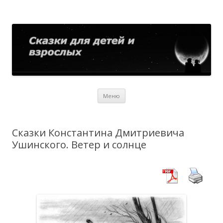
Сказки для детей и взрослых
Собрание сказок со всего мира
Перейти
Меню
к
содержимому
Сказки Константина Дмитриевича
Ушинского. Ветер и солнце