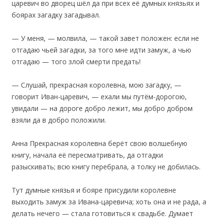
царевич во дворец шёл да при всех её думных князьях и
боярах загадку загадывал.
— У меня, — молвила, — такой завет положен: если не
отгадаю чьей загадки, за того мне идти замуж, а чью
отгадаю — того злой смерти предать!
— Слушай, прекрасная королевна, мою загадку, —
говорит Иван-царевич, — ехали мы путём-дорогою,
увидали — на дороге добро лежит, мы добро добром
взяли да в добро положили.
Анна Прекрасная королевна берёт свою волшебную
книгу, начала её пересматривать, да отгадки
разыскивать; всю книгу перебрала, а толку не добилась.
‎Тут думные князья и бояре присудили королевне
выходить замуж за Ивана-царевича; хоть она и не рада, а
делать нечего — стала готовиться к свадьбе. Думает