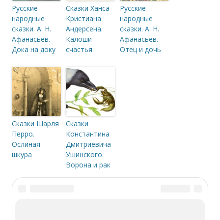
Русские
Сказки Ханса
Русские
народные
Кристиана
народные
сказки. А. Н.
Андерсена.
сказки. А. Н.
Афанасьев.
Калоши
Афанасьев.
Дока на доку
счастья
Отец и дочь
Сказки Шарля
Сказки
Перро.
Константина
Ослиная
Дмитриевича
шкура
Ушинского.
Ворона и рак
-->