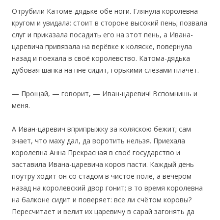
‎Отрубили Катоме-дядьке обе ноги. Глянула королевна
кругом и увидала: стоит в стороне высокий пень; позвала
слуг и приказала посадить его на этот пень, а Ивана-
царевича привязала на верёвке к коляске, повернула
назад и поехала в своё королевство. Катома-дядька
дубовая шапка на пне сидит, горькими слезами плачет.
— Прощай, — говорит, — Иван-царевич! Вспомнишь и
меня.
А Иван-царевич вприпрыжку за коляскою бежит; сам
знает, что маху дал, да воротить нельзя. Приехала
королевна Анна Прекрасная в своё государство и
заставила Ивана-царевича коров пасти. Каждый день
поутру ходит он со стадом в чистое поле, а вечером
назад на королевский двор гонит; в то время королевна
на балконе сидит и поверяет: все ли счётом коровы?
Пересчитает и велит их царевичу в сарай загонять да