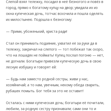
Слепой взял тележку, посадил в неё безногого и повёз в
город, прямо к богатому купцу на двор; увидала их из
окна купеческая дочь, тотчас вскочила и пошла оделять
их милостынею. Подошла к безногому:
— Прими, убоженький, христа ради!
Стал он принимать подаяние, ухватил её за руки да в
тележку, закричал на слепого — тот побежал так скоро,
что на лошадях не поймать! Купец послал погоню — нет,
не догнали. Богатыри привезли купеческую дочь в свою
лесную избушку и говорят ей:
— Будь нам заместо родной сестры, живи у нас,
хозяйничай; а то нам, увечным, некому обеда сварить,
рубашек помыть. Бог тебя за это не оставит!
Осталась с ними купеческая дочь; богатыри её почитали,
любили, за родную сестру признавали; сами они то и