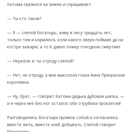
‎Катома свалился на землю и спрашивает:
— Ты кто таков?
— Я — слепой богатырь, живу в лесу тридцать лет,
только тем и кормлюся, коли какого зверя поймаю да на
костре зажарю; а то б давно помер голодною смертию!
— Неужели ж ты отроду слепой?
— Нет, не отроду; а мне выколола глаза Анна Прекрасная
королевна.
— Ну, брат, — говорит Катома-дядька дубовая шапка, —
и я через неё без ног остался: обе отрубила проклятая!
Разговорились богатыри промеж собой и согласились
вместе жить, вместе хлеб добывать. Слепой говорит
безногому: