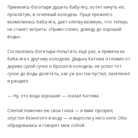
Принялись богатыри душить бабу-ягу, хотят кинуть её,
проклятую, в огненный колодезь. Пуще прежнего
возмолилась баба-яга, даёт клятву великую, что теперь
не станет хитрить: «Право-слово, доведу до хорошей
воды».
‎Согласились богатыри попытать ещё раз, и привела их
баба-яга к другому колодезю. Дядька Катома отломил от
дерева сухой сучок и бросил в колодезь: не успел тот
сучок до воды долететь, как уж ростки пустил, зазеленел
и расцвёл.
— Ну, это вода хорошая! — сказал Катома.
Слепой помочил ею свои глаза — и вмиг прозрел;
опустил безногого в воду — и выросли у него ноги. Оба
обрадовались и говорят меж собой: