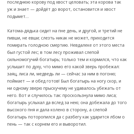
последнюю корову под хвост целовать; эта корова так
уж и знает — дойдёт до ворот, остановится и хвост
подымет…
‎Катома-дядька сидит на пне день, и другой, и третий не
пивши, не евши; слезть никак не может, приходится
помирать голодною смертию. Невдалеке от этого места
был густой лес; в том лесу проживал слепой
сильномогучий богатырь; только тем и кормился, что как
услышит по духу, что мимо его какой зверь пробежал:
заяц, лиса ли, медведь ли — сейчас за ним в погоню;
поймает — и обед готов! Был богатырь на ногу скор, и
ни одному зверю прыскучему не удавалось убежать от
него. Вот и случилось так: проскользнула мимо лиса;
богатырь услыхал да вслед за нею; она добежала до того
высокого пня и дала колено в сторону, а слепой
богатырь поторопился да с разбегу как ударится лбом о
пень — так с корнем его и выворотил.