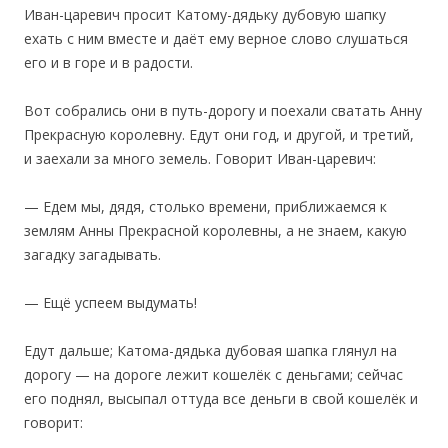
Иван-царевич просит Катому-дядьку дубовую шапку
ехать с ним вместе и даёт ему верное слово слушаться
его и в горе и в радости.
‎Вот собрались они в путь-дорогу и поехали сватать Анну
Прекрасную королевну. Едут они год, и другой, и третий,
и заехали за много земель. Говорит Иван-царевич:
— Едем мы, дядя, столько времени, приближаемся к
землям Анны Прекрасной королевны, а не знаем, какую
загадку загадывать.
— Ещё успеем выдумать!
Едут дальше; Катома-дядька дубовая шапка глянул на
дорогу — на дороге лежит кошелёк с деньгами; сейчас
его поднял, высыпал оттуда все деньги в свой кошелёк и
говорит: