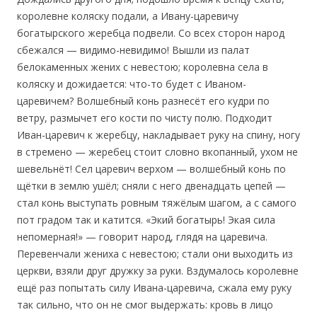
королевне коляску подали, а Ивану-царевичу
богатырского жеребца подвели. Со всех сторон народ
сбежался — видимо-невидимо! Вышли из палат
белокаменных жених с невестою; королевна села в
коляску и дожидается: что-то будет с Иваном-
царевичем? Волшебный конь разнесёт его кудри по
ветру, размычет его кости по чисту полю. Подходит
Иван-царевич к жеребцу, накладывает руку на спину, ногу
в стремено — жеребец стоит словно вкопанный, ухом не
шевельнёт! Сел царевич верхом — волшебный конь по
щётки в землю ушёл; сняли с него двенадцать цепей —
стал конь выступать ровным тяжёлым шагом, а с самого
пот градом так и катится. «Экий богатырь! Экая сила
непомерная!» — говорит народ, глядя на царевича.
Перевенчали жениха с невестою; стали они выходить из
церкви, взяли друг дружку за руки. Вздумалось королевне
ещё раз попытать силу Ивана-царевича, сжала ему руку
так сильно, что он не смог выдержать: кровь в лицо