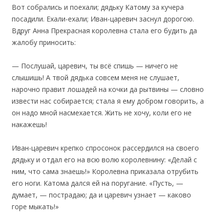
‎Вот собрались и поехали; дядьку Катому за кучера
посадили. Ехали-ехали; Иван-царевич заснул дорогою.
Вдруг Анна Прекрасная королевна стала его будить да
жалобу приносить:
— Послушай, царевич, ты всё спишь — ничего не
слышишь! А твой дядька совсем меня не слушает,
нарочно правит лошадей на кочки да рытвины — словно
извести нас собирается; стала я ему добром говорить, а
он надо мной насмехается. Жить не хочу, коли его не
накажешь!
Иван-царевич крепко спросонок рассердился на своего
дядьку и отдал его на всю волю королевнину: «Делай с
ним, что сама знаешь!» Королевна приказала отрубить
его ноги. Катома дался ей на поругание. «Пусть, —
думает, — пострадаю; да и царевич узнает — каково
горе мыкать!»