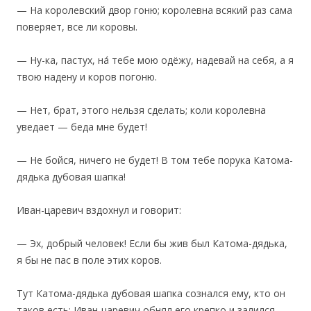
— На королевский двор гоню; королевна всякий раз сама
поверяет, все ли коровы.
— Ну-ка, пастух, на́ тебе мою одёжу, надевай на себя, а я
твою надену и коров погоню.
— Нет, брат, этого нельзя сделать; коли королевна
уведает — беда мне будет!
— Не бойся, ничего не будет! В том тебе порука Катома-
дядька дубовая шапка!
Иван-царевич вздохнул и говорит:
— Эх, добрый человек! Если бы жив был Катома-дядька,
я бы не пас в поле этих коров.
‎Тут Катома-дядька дубовая шапка сознался ему, кто он
таков есть; Иван-царевич обнял его крепко и залился