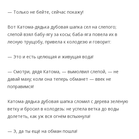
— Только не бейте, сейчас покажу!
‎Вот Катома-дядька дубовая шапка сел на слепого;
слепой взял бабу-ягу за косы; баба-яга повела их в
лесную трущобу, привела к колодезю и говорит:
— Это и есть целющая и живущая вода!
— Смотри, дядя Катома, — вымолвил слепой, — не
давай маху; коли она теперь обманет — ввек не
поправимся!
Катома-дядька дубовая шапка сломил с дерева зелёную
ветку и бросил в колодезь: не успела ветка до воды
долететь, как уж вся огнём вспыхнула!
— Э, да ты ещё на обман пошла!