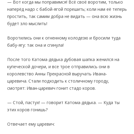
— Вот когда мы поправимся! Всё своё воротим, только
наперёд надо с бабой-ягой порешить; коли нам её теперь
простить, так самим добра не видать — она всю жизнь
будет зло мыслить!
Воротились они к огненному колодезю и бросили туда
бабу-ягу: так она и сгинула!
‎После того Катома-дядька дубовая шапка женился на
купеческой дочери, и все трое отправились они в
королевство Анны Прекрасной выручать Ивана-
царевича. Стали подходить к столичному городу,
смотрят: Иван-царевич гонит стадо коров.
— Стой, пастух! — говорит Катома-дядька. — Куда ты
этих коров гонишь?
Отвечает ему царевич: