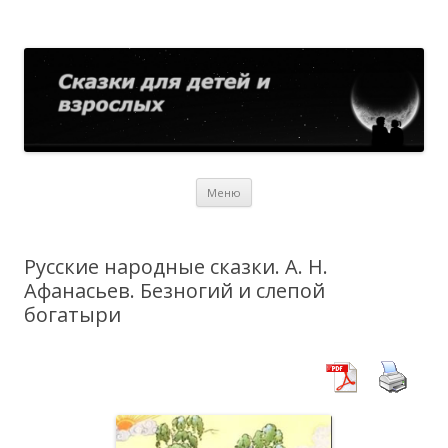
Сказки для детей и взрослых
Собрание сказок со всего мира
Перейти
Меню
к
содержимому
Русские народные сказки. А. Н.
Афанасьев. Безногий и слепой
богатыри