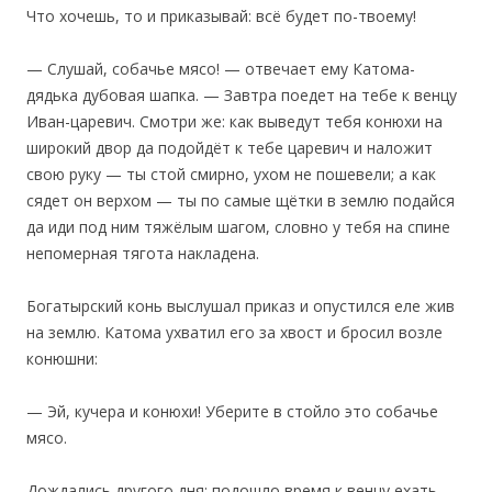
Что хочешь, то и приказывай: всё будет по-твоему!
— Слушай, собачье мясо! — отвечает ему Катома-
дядька дубовая шапка. — Завтра поедет на тебе к венцу
Иван-царевич. Смотри же: как выведут тебя конюхи на
широкий двор да подойдёт к тебе царевич и наложит
свою руку — ты стой смирно, ухом не пошевели; а как
сядет он верхом — ты по самые щётки в землю подайся
да иди под ним тяжёлым шагом, словно у тебя на спине
непомерная тягота накладена.
Богатырский конь выслушал приказ и опустился еле жив
на землю. Катома ухватил его за хвост и бросил возле
конюшни:
— Эй, кучера и конюхи! Уберите в стойло это собачье
мясо.
‎Дождались другого дня; подошло время к венцу ехать,