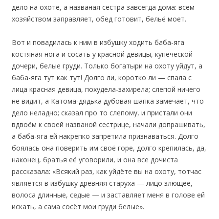
дело на охоте, а названая сестра завсегда дома: всем
хозяйством заправляет, обед готовит, бельё моет.
‎Вот и повадилась к ним в избушку ходить баба-яга
костяная нога и сосать у красной девицы, купеческой
дочери, белые груди. Только богатыри на охоту уйдут, а
баба-яга тут как тут! Долго ли, коротко ли — спала с
лица красная девица, похудела-захирела; слепой ничего
не видит, а Катома-дядька дубовая шапка замечает, что
дело неладно; сказал про то слепому, и пристали они
вдвоём к своей названой сестрице, начали допрашивать,
а баба-яга ей накрепко запретила признаваться. Долго
боялась она поверить им своё горе, долго крепилась, да,
наконец, братья её уговорили, и она все дочиста
рассказала: «Всякий раз, как уйдёте вы на охоту, тотчас
является в избушку древняя старуха — лицо злющее,
волоса длинные, седые — и заставляет меня в голове ей
искать, а сама сосёт мои груди белые».