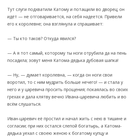
Тут слуги подхватили Катому и потащили во дворец; он
идёт — не отговаривается, на себя надеется. Привели
его к королевне; она взглянула и спрашивает:
— Ты кто таков? Откуда явился?
— А я тот самый, которому ты ноги отрубила да на пень
посадила; зовут меня Катома-дядька дубовая шапка!
— Ну, — думает королевна, — когда он ноги свои
воротил, то с ним мудрить больше нечего! — и стала у
него и у царевича просить прощения; покаялась во своих
грехах и дала клятву вечно Ивана-царевича любить и во
всём слушаться.
Иван-царевич её простил и начал жить с нею в тишине и
согласии; при них остался слепой богатырь, а Катома-
дядька уехал с своею женою к богатому купцу и