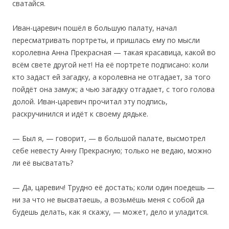
сватайся.
‎Иван-царевич пошёл в большую палату, начал
пересматривать портреты, и пришлась ему по мысли
королевна Анна Прекрасная — такая красавица, какой во
всём свете другой нет! На её портрете подписано: коли
кто задаст ей загадку, а королевна не отгадает, за того
пойдёт она замуж; а чью загадку отгадает, с того голова
долой. Иван-царевич прочитал эту подпись,
раскручинился и идёт к своему дядьке.
— Был я, — говорит, — в большой палате, высмотрел
себе невесту Анну Прекрасную; только не ведаю, можно
ли её высватать?
— Да, царевич! Трудно её достать; коли один поедешь —
ни за что не высватаешь, а возьмёшь меня с собой да
будешь делать, как я скажу, — может, дело и уладится.