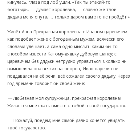
кинулась, глаза под лоб ушли. «Так ты этакий-то
богатырь, — думает королевна, — славно же твой
дядька меня опутал… только даром вам это не пройдёт!»
‎Живёт Анна Прекрасная королевна с Иваном-царевичем
как подобает жене с богоданным мужем, всячески его
словами улещает, а сама одно мыслит: каким бы то
способом извести Катому-дядьку дубовую шапку; с
царевичем без дядьки нетрудно управиться! Сколько ни
вымышляла она всяких наговоров, Иван-царевич не
поддавался на её речи, всё сожалел своего дядьку. Через
год времени говорит он своей жене:
— Любезная моя супружница, прекрасная королевна!
Желается мне ехать вместе с тобой в своё государство.
— Пожалуй, поедем; мне самой давно хочется увидать
твоё государство.