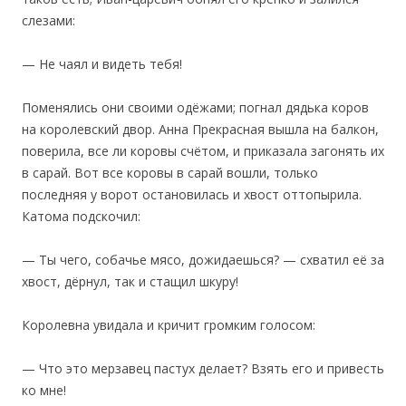
слезами:
— Не чаял и видеть тебя!
Поменялись они своими одёжами; погнал дядька коров
на королевский двор. Анна Прекрасная вышла на балкон,
поверила, все ли коровы счётом, и приказала загонять их
в сарай. Вот все коровы в сарай вошли, только
последняя у ворот остановилась и хвост оттопырила.
Катома подскочил:
— Ты чего, собачье мясо, дожидаешься? — схватил её за
хвост, дёрнул, так и стащил шкуру!
Королевна увидала и кричит громким голосом:
— Что это мерзавец пастух делает? Взять его и привесть
ко мне!