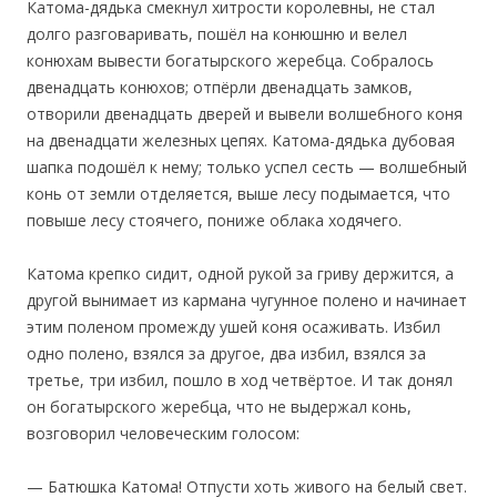
Катома-дядька смекнул хитрости королевны, не стал
долго разговаривать, пошёл на конюшню и велел
конюхам вывести богатырского жеребца. Собралось
двенадцать конюхов; отпёрли двенадцать замков,
отворили двенадцать дверей и вывели волшебного коня
на двенадцати железных цепях. Катома-дядька дубовая
шапка подошёл к нему; только успел сесть — волшебный
конь от земли отделяется, выше лесу подымается, что
повыше лесу стоячего, пониже облака ходячего.
‎Катома крепко сидит, одной рукой за гриву держится, а
другой вынимает из кармана чугунное полено и начинает
этим поленом промежду ушей коня осаживать. Избил
одно полено, взялся за другое, два избил, взялся за
третье, три избил, пошло в ход четвёртое. И так донял
он богатырского жеребца, что не выдержал конь,
возговорил человеческим голосом:
— Батюшка Катома! Отпусти хоть живого на белый свет.