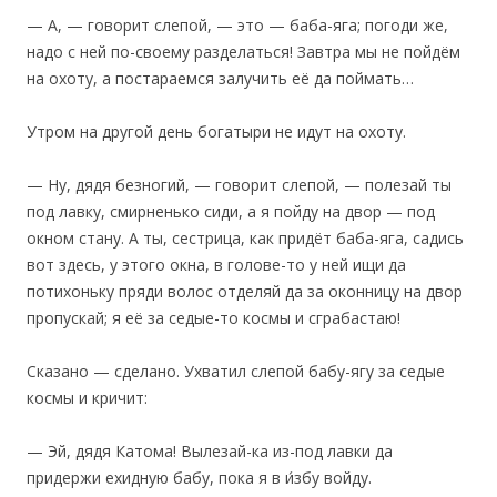
— А, — говорит слепой, — это — баба-яга; погоди же,
надо с ней по-своему разделаться! Завтра мы не пойдём
на охоту, а постараемся залучить её да поймать…
‎Утром на другой день богатыри не идут на охоту.
— Ну, дядя безногий, — говорит слепой, — полезай ты
под лавку, смирненько сиди, а я пойду на двор — под
окном стану. А ты, сестрица, как придёт баба-яга, садись
вот здесь, у этого окна, в голове-то у ней ищи да
потихоньку пряди волос отделяй да за оконницу на двор
пропускай; я её за седые-то космы и сграбастаю!
Сказано — сделано. Ухватил слепой бабу-ягу за седые
космы и кричит:
— Эй, дядя Катома! Вылезай-ка из-под лавки да
придержи ехидную бабу, пока я в и́збу войду.