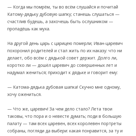
— Когда мы помрём, ты во всём слушайся и почитай
Катому-дядьку дубовую шапку; станешь слушаться —
счастлив будешь, а захочешь быть ослушником —
пропадёшь как муха.
На другой день царь с царицею померли; Иван-царевич
похоронил родителей и стал жить по их наказу: что ни
делает, обо всём с дядькой совет держит. Долго ли,
коротко ли — дошёл царевич до совершенных лет и
надумал жениться; приходит к дядьке и говорит ему:
— Катома-дядька дубовая шапка! Скучно мне одному,
хочу ожениться.
— Что же, царевич! За чем дело стало? Лета твои
таковы, что пора и о невесте думать; поди в большую
палату — там всех царевен, всех королевен портреты
собраны, погляди да выбери: какая понравится, за ту и