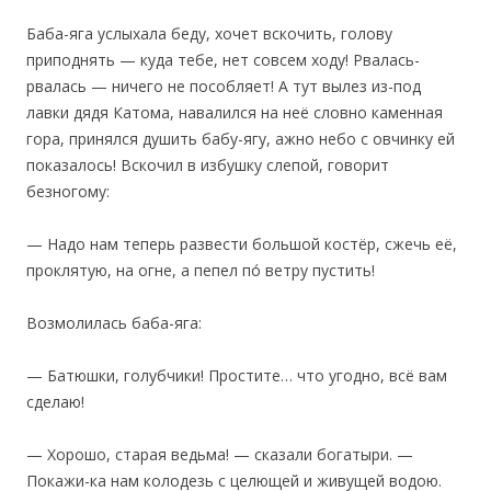
Баба-яга услыхала беду, хочет вскочить, голову
приподнять — куда тебе, нет совсем ходу! Рвалась-
рвалась — ничего не пособляет! А тут вылез из-под
лавки дядя Катома, навалился на неё словно каменная
гора, принялся душить бабу-ягу, ажно небо с овчинку ей
показалось! Вскочил в избушку слепой, говорит
безногому:
— Надо нам теперь развести большой костёр, сжечь её,
проклятую, на огне, а пепел по́ ветру пустить!
Возмолилась баба-яга:
— Батюшки, голубчики! Простите… что угодно, всё вам
сделаю!
— Хорошо, старая ведьма! — сказали богатыри. —
Покажи-ка нам колодезь с целющей и живущей водою.