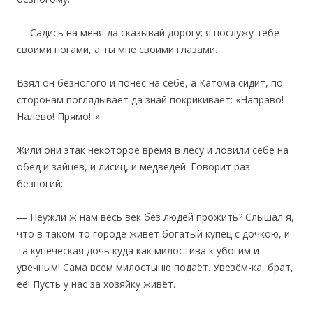
— Садись на меня да сказывай дорогу; я послужу тебе
своими ногами, а ты мне своими глазами.
Взял он безногого и понёс на себе, а Катома сидит, по
сторонам поглядывает да знай покрикивает: «Направо!
Налево! Прямо!..»
‎Жили они этак некоторое время в лесу и ловили себе на
обед и зайцев, и лисиц, и медведей. Говорит раз
безногий:
— Неужли ж нам весь век без людей прожить? Слышал я,
что в таком-то городе живёт богатый купец с дочкою, и
та купеческая дочь куда как милостива к убогим и
увечным! Сама всем милостыню подаёт. Увезём-ка, брат,
её! Пусть у нас за хозяйку живёт.