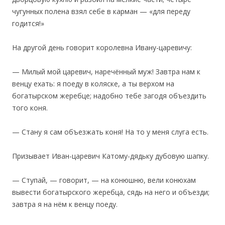
чугунных полена взял себе в карман — «для переду
годится!»
‎На другой день говорит королевна Ивану-царевичу:
— Милый мой царевич, наречённый муж! Завтра нам к
венцу ехать: я поеду в коляске, а ты верхом на
богатырском жеребце; надобно тебе загодя объездить
того коня.
— Стану я сам объезжать коня! На то у меня слуга есть.
Призывает Иван-царевич Катому-дядьку дубовую шапку.
— Ступай, — говорит, — на конюшню, вели конюхам
вывести богатырского жеребца, сядь на него и объезди;
завтра я на нём к венцу поеду.