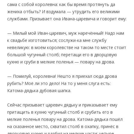
сама с собой королевна: как бы время протянуть да
жениха отбыть? И вздумала — утрудить его великими
службами. Призывает она Ивана-царевича и говорит ему:
— Милый мой Иван-царевич, муж наречённый! Надо нам
к свадьбе изготовиться; сослужи-ка мне службу
невеликую: в моём королевстве на таком-то месте стоит
большой чугунный столб; перетащи его в дворцовую
кухню и сруби в мелкие поленья — повару на дрова.
— Помилуй, королевна! Нешто я приехал сюда дрова
рубить? Моё ли это дело! На то у меня слуга есть:
Катома-дядька дубовая шапка.
Сейчас призывает царевич дядьку и приказывает ему
притащить в кухню чугунный столб и срубить его в
мелкие поленья повару на дрова. Катома-дядька пошёл
на сказанное место, схватил столб в охапку, принёс в
дворцовую кухню и разбил на мелкие части; четыре