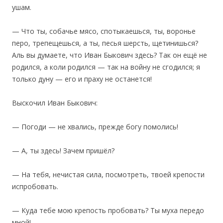
ушам.
— Что ты, собачье мясо, спотыкаешься, ты, воронье
перо, трепещешься, а ты, песья шерсть, щетинишься?
Аль вы думаете, что Иван Быкович здесь? Так он ещё не
родился, а коли родился — так на войну не сгодился; я
только дуну — его и праху не останется!
Выскочил Иван Быкович:
— Погоди — не хвались, прежде богу помолись!
— А, ты здесь! Зачем пришёл?
— На тебя, нечистая сила, посмотреть, твоей крепости
испробовать.
— Куда тебе мою крепость пробовать? Ты муха передо
мной!