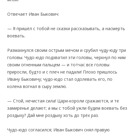
Отвечает Иван Быкович:
— Я пришёл с тобой не сказки рассказывать, а насмерть
воевать.
Размахнулся своим острым мечом и срубил чуду-юду три
головы. Чудо-юдо подхватил эти головы, черкнул по ним
своим огненным пальцем — и тотчас все головы
приросли, будто и с плеч не падали! Плохо пришлось
Ивану Быковичу; чудо-юдо стал одолевать его, по
колена вогнал в сыру землю.
— Стой, нечистая сила! Цари-короли сражаются, и те
замиренье делают; а мы с тобой ужли будем воевать без
роздыху? Дай мне роздыху хоть до трёх раз.
Чудо-юдо согласился; Иван Быкович снял правую