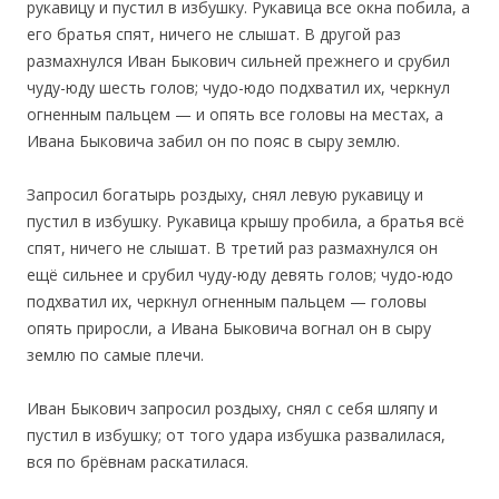
рукавицу и пустил в избушку. Рукавица все окна побила, а
его братья спят, ничего не слышат. В другой раз
размахнулся Иван Быкович сильней прежнего и срубил
чуду-юду шесть голов; чудо-юдо подхватил их, черкнул
огненным пальцем — и опять все головы на местах, а
Ивана Быковича забил он по пояс в сыру землю.
Запросил богатырь роздыху, снял левую рукавицу и
пустил в избушку. Рукавица крышу пробила, а братья всё
спят, ничего не слышат. В третий раз размахнулся он
ещё сильнее и срубил чуду-юду девять голов; чудо-юдо
подхватил их, черкнул огненным пальцем — головы
опять приросли, а Ивана Быковича вогнал он в сыру
землю по самые плечи.
Иван Быкович запросил роздыху, снял с себя шляпу и
пустил в избушку; от того удара избушка развалилася,
вся по брёвнам раскатилася.