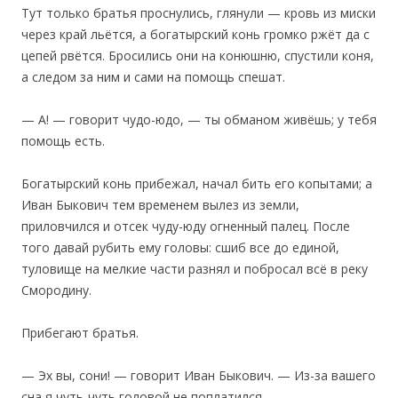
Тут только братья проснулись, глянули — кровь из миски
через край льётся, а богатырский конь громко ржёт да с
цепей рвётся. Бросились они на конюшню, спустили коня,
а следом за ним и сами на помощь спешат.
— А! — говорит чудо-юдо, — ты обманом живёшь; у тебя
помощь есть.
Богатырский конь прибежал, начал бить его копытами; а
Иван Быкович тем временем вылез из земли,
приловчился и отсек чуду-юду огненный палец. После
того давай рубить ему головы: сшиб все до единой,
туловище на мелкие части разнял и побросал всё в реку
Смородину.
Прибегают братья.
— Эх вы, сони! — говорит Иван Быкович. — Из-за вашего
сна я чуть-чуть головой не поплатился.