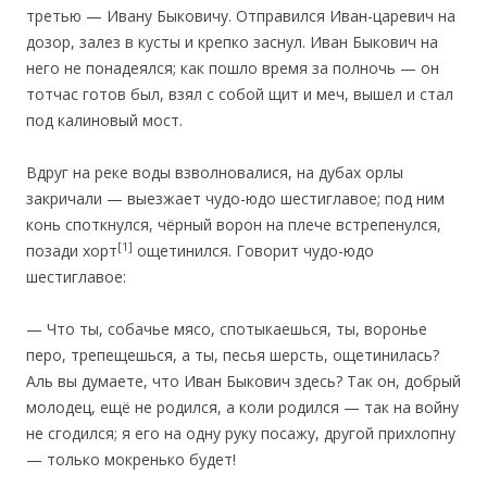
третью — Ивану Быковичу. Отправился Иван-царевич на
дозор, залез в кусты и крепко заснул. Иван Быкович на
него не понадеялся; как пошло время за полночь — он
тотчас готов был, взял с собой щит и меч, вышел и стал
под калиновый мост.
Вдруг на реке воды взволновалися, на дубах орлы
закричали — выезжает чудо-юдо шестиглавое; под ним
конь споткнулся, чёрный ворон на плече встрепенулся,
[1]
позади хорт
ощетинился. Говорит чудо-юдо
шестиглавое:
— Что ты, собачье мясо, спотыкаешься, ты, воронье
перо, трепещешься, а ты, песья шерсть, ощетинилась?
Аль вы думаете, что Иван Быкович здесь? Так он, добрый
молодец, ещё не родился, а коли родился — так на войну
не сгодился; я его на одну руку посажу, другой прихлопну
— только мокренько будет!