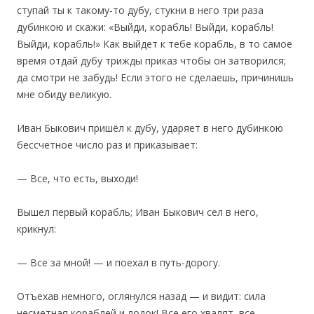
ступай ты к такому-то дубу, стукни в него три раза
дубинкою и скажи: «Выйди, корабль! Выйди, корабль!
Выйди, корабль!» Как выйдет к тебе корабль, в то самое
время отдай дубу трижды приказ чтобы он затворился;
да смотри не забудь! Если этого не сделаешь, причинишь
мне обиду великую.
Иван Быкович пришёл к дубу, ударяет в него дубинкою
бессчетное число раз и приказывает:
— Все, что есть, выходи!
Вышел первый корабль; Иван Быкович сел в него,
крикнул:
— Все за мной! — и поехал в путь-дорогу.
Отъехав немного, оглянулся назад — и видит: сила
несметная кораблей и лодок! Все его хвалят, все