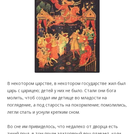
В некотором царстве, в некотором государстве жил-был
царь с царицею; детей у них не было. Стали они бога
молить, чтоб создал им детище во младости на
поглядение, а под старость на покормление; помолились,
легли спать и уснули крепким сном.
Во сне им привиделось, что недалеко от дворца есть
тихий пруд, в том пруде златопёрый ёрш плавает, коли