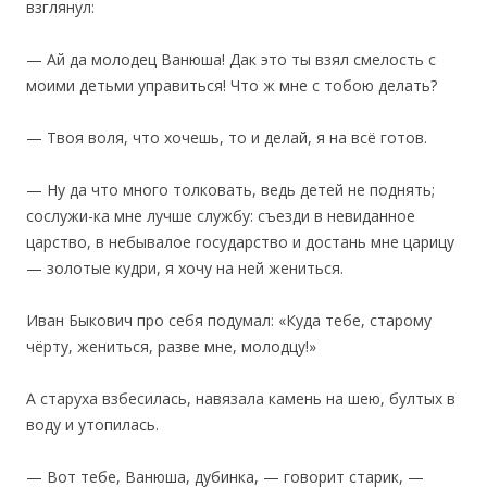
взглянул:
— Ай да молодец Ванюша! Дак это ты взял смелость с
моими детьми управиться! Что ж мне с тобою делать?
— Твоя воля, что хочешь, то и делай, я на всё готов.
— Ну да что много толковать, ведь детей не поднять;
сослужи-ка мне лучше службу: съезди в невиданное
царство, в небывалое государство и достань мне царицу
— золотые кудри, я хочу на ней жениться.
Иван Быкович про себя подумал: «Куда тебе, старому
чёрту, жениться, разве мне, молодцу!»
А старуха взбесилась, навязала камень на шею, бултых в
воду и утопилась.
— Вот тебе, Ванюша, дубинка, — говорит старик, —