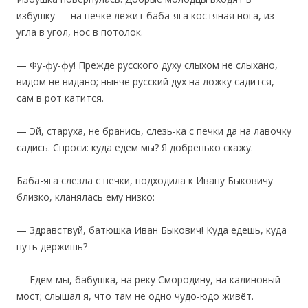
избушку — на печке лежит баба-яга костяная нога, из
угла в угол, нос в потолок.
— Фу-фу-фу! Прежде русского духу слыхом не слыхано,
видом не видано; нынче русский дух на ложку садится,
сам в рот катится.
— Эй, старуха, не бранись, слезь-ка с печки да на лавочку
садись. Спроси: куда едем мы? Я добренько скажу.
Баба-яга слезла с печки, подходила к Ивану Быковичу
близко, кланялась ему низко:
— Здравствуй, батюшка Иван Быкович! Куда едешь, куда
путь держишь?
— Едем мы, бабушка, на реку Смородину, на калиновый
мост; слышал я, что там не одно чудо-юдо живёт.