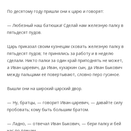
По десятому году пришли они к царю и говорят:
— Любезный наш батюшка! Сделай нам железную палку в
пятьдесят пудов.
Царь приказал своим кузнецам сковать железную палку в
пятьдесят пудов; те принялись за работу и в неделю
сделали. Никто палки за один край приподнять не может,
а Иван-царевич, да Иван, кухаркин сын, да Иван Быкович
между пальцами её повертывают, словно перо гусиное.
Вышли они на широкий царский двор.
— Ну, братцы, — говорит Иван-царевич, — давайте силу
пробовать; кому быть бoльшим братом.
— Ладно, — отвечал Иван Быкович, — бери палку и бей
нас по плечам.