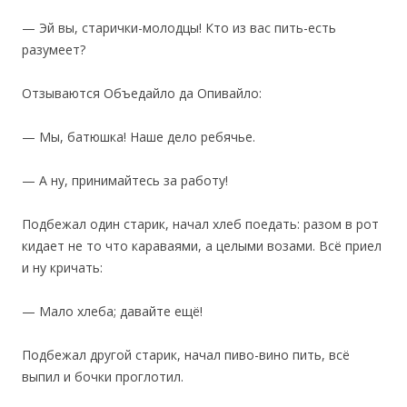
— Эй вы, старички-молодцы! Кто из вас пить-есть
разумеет?
Отзываются Объедайло да Опивайло:
— Мы, батюшка! Наше дело ребячье.
— А ну, принимайтесь за работу!
Подбежал один старик, начал хлеб поедать: разом в рот
кидает не то что караваями, а целыми возами. Всё приел
и ну кричать:
— Мало хлеба; давайте ещё!
Подбежал другой старик, начал пиво-вино пить, всё
выпил и бочки проглотил.