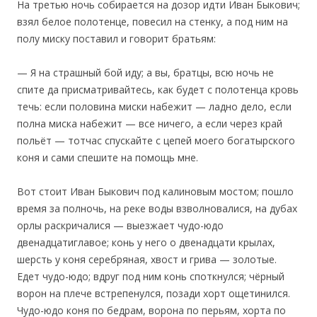
На третью ночь собирается на дозор идти Иван Быкович;
взял белое полотенце, повесил на стенку, а под ним на
полу миску поставил и говорит братьям:
— Я на страшный бой иду; а вы, братцы, всю ночь не
спите да присматривайтесь, как будет с полотенца кровь
течь: если половина миски набежит — ладно дело, если
полна миска набежит — все ничего, а если через край
польёт — тотчас спускайте с цепей моего богатырского
коня и сами спешите на помощь мне.
Вот стоит Иван Быкович под калиновым мостом; пошло
время за полночь, на реке воды взволновалися, на дубах
орлы раскричалися — выезжает чудо-юдо
двенадцатиглавое; конь у него о двенадцати крылах,
шерсть у коня серебряная, хвост и грива — золотые.
Едет чудо-юдо; вдруг под ним конь споткнулся; чёрный
ворон на плече встрепенулся, позади хорт ощетинился.
Чудо-юдо коня по бедрам, ворона по перьям, хорта по