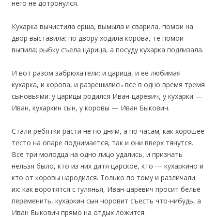
него не дотронулся.
Кухарка вычистила ерша, вымыла и сварила, помои на
двор выставила; по двору ходила корова, те помои
выпила; рыбку съела царица, а посуду кухарка подлизала.
И вот разом забрюхатели: и царица, и её любимая
кухарка, и корова, и разрешились все в одно время тремя
сыновьями: у царицы родился Иван-царевич, у кухарки —
Иван, кухаркин сын, у коровы — Иван Быкович.
Стали ребятки расти не по дням, а по часам; как хорошее
тесто на опаре поднимается, так и они вверх тянутся.
Все три молодца на одно лицо удались, и признать
нельзя было, кто из них дитя царское, кто — кухаркино и
кто от коровы народился. Только по тому и различали
их: как воротятся с гулянья, Иван-царевич просит бельё
переменить, кухаркин сын норовит съесть что-нибудь, а
Иван Быкович прямо на отдых ложится.