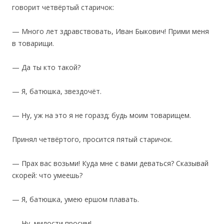
говорит четвёртый старичок:
— Много лет здравствовать, Иван Быкович! Прими меня
в товарищи.
— Да ты кто такой?
— Я, батюшка, звездочёт.
— Ну, уж на это я не горазд; будь моим товарищем.
Принял четвёртого, просится пятый старичок.
— Прах вас возьми! Куда мне с вами деваться? Сказывай
скорей: что умеешь?
— Я, батюшка, умею ершом плавать.
— Ну, милости просим!