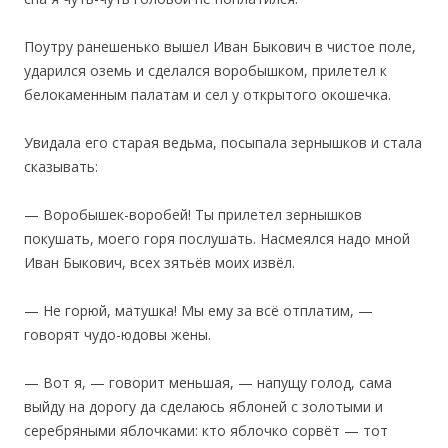
Поутру ранешенько вышел Иван Быкович в чистое поле,
ударился оземь и сделался воробышком, прилетел к
белокаменным палатам и сел у открытого окошечка.
Увидала его старая ведьма, посыпала зернышков и стала
сказывать:
— Воробышек-воробей! Ты прилетел зернышков
покушать, моего горя послушать. Насмеялся надо мной
Иван Быкович, всех зятьёв моих извёл.
— Не горюй, матушка! Мы ему за всё отплатим, —
говорят чудо-юдовы жены.
— Вот я, — говорит меньшая, — напущу голод, сама
выйду на дорогу да сделаюсь яблоней с золотыми и
серебряными яблочками: кто яблочко сорвёт — тот