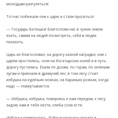
мoлодцам разгуляться!
Тотчас побежали они к царю и стали проситься:
— Государь-батюшка! Благослови нас в чужие земли
ехать, самим на людей посмотреть, себя в людях
показать.
Царь их благословил, на дорогу казной наградил; они с
царём простились, сели на богатырских коней и в путь-
дорогу пустились. Ехали по долам, по горам, по зелёным
лугам и приехали в дремучий лес; в том лесу стоит
избушка на курячьих ножках, на бараньих рожках, когда
надо — повёртывается.
— Избушка, избушка, повернись к нам передом, к лесу
задом; нам в тебя лезти, хлеба-соли ести.
Избушка повернулась. Добрые молодцы входят в