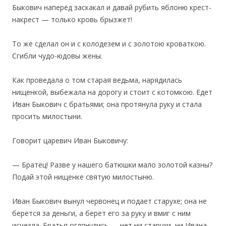
Быкович наперёд заскакал и давай рубить яблоню крест-
накрест — только кровь брызжет!
То же сделал он и с колодезем и с золотою кроваткою.
Сгибли чудо-юдовы жены.
Как проведала о том старая ведьма, нарядилась
нищенкой, выбежала на дорогу и стоит с котомкою. Едет
Иван Быкович с братьями; она протянула руку и стала
просить милостыни.
Говорит царевич Иван Быковичу:
— Братец! Разве у нашего батюшки мало золотой казны?
Подай этой нищенке святую милостыню.
Иван Быкович вынул червонец и подает старухе; она не
берется за деньги, а берет его за руку и вмиг с ним
исчезла. Братья оглянулись — нет ни старухи, ни Ивана