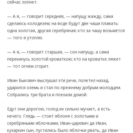
сейчас лопнет.
— А я, — говорит середняя, — напущу жажду, сама
сделаюсь колодезем; на воде будут две чаши плавать:
одна золотая, другая серебряная; кто за чашу возьмётся
— того я утоплю.
— А я, — говорит старшая, — сон напущу, а сама
перекинусь золотой кроваткою; кто на кроватке ляжет
— тот огнём сгорит.
Иван Быкович выслушал эти речи, полетел назад,
ударился оземь и стал по-прежнему добрым молодцем.
Собрались три брата и поехали домой.
Едут они дорогою, голод их сильно мучает, а есть
нечего. Глядь — стоит яблоня с золотыми и
серебряными яблочками; Иван-царевич да Иван,
кухаркин сын, пустились было яблочки рвать, да Иван