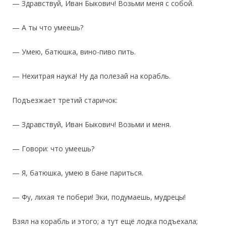
— Здравствуй, Иван Быкович! Возьми меня с собой.
— А ты что умеешь?
— Умею, батюшка, вино-пиво пить.
— Нехитрая наука! Ну да полезай на корабль.
Подъезжает третий старичок:
— Здравствуй, Иван Быкович! Возьми и меня.
— Говори: что умеешь?
— Я, батюшка, умею в бане париться.
— Фу, лихая те побери! Эки, подумаешь, мудрецы!
Взял на корабль и этого; а тут ещё лодка подъехала;