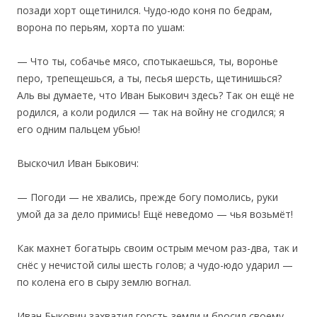
позади хорт ощетинился. Чудо-юдо коня по бедрам,
ворона по перьям, хорта по ушам:
— Что ты, собачье мясо, спотыкаешься, ты, воронье
перо, трепещешься, а ты, песья шерсть, щетинишься?
Аль вы думаете, что Иван Быкович здесь? Так он ещё не
родился, а коли родился — так на войну не сгодился; я
его одним пальцем убью!
Выскочил Иван Быкович:
— Погоди — не хвались, прежде богу помолись, руки
умой да за дело примись! Ещё неведомо — чья возьмёт!
Как махнет богатырь своим острым мечом раз-два, так и
снёс у нечистой силы шесть голов; а чудо-юдо ударил —
по колена его в сыру землю вогнал.
Иван Быкович захватил горсть земли и бросил своему