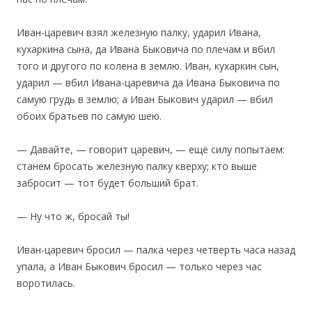
Иван-царевич взял железную палку, ударил Ивана,
кухаркина сына, да Ивана Быковича по плечам и вбил
того и другого по колена в землю. Иван, кухаркин сын,
ударил — вбил Ивана-царевича да Ивана Быковича по
самую грудь в землю; а Иван Быкович ударил — вбил
обоих братьев по самую шею.
— Давайте, — говорит царевич, — ещё силу попытаем:
станем бросать железную палку кверху; кто выше
забросит — тот будет больший брат.
— Ну что ж, бросай ты!
Иван-царевич бросил — палка через четверть часа назад
упала, а Иван Быкович бросил — только через час
воротилась.