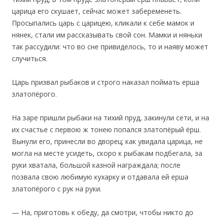
царица его скушает, сейчас может забеременеть.
Просыпaлись царь с царицею, кликали к себе мамок и
нянек, стали им рассказывать свой сон. Мамки и няньки
так рассудили: что во сне привиделось, то и наяву может
случиться.
Царь призвал рыбаков и строго наказал поймать ерша
златопёрого.
На заре пришли рыбаки на тихий пруд, закинули сети, и на
их счастье с первою ж тонею попался златопёрый ёрш.
Вынули его, принесли во дворец; как увидала царица, не
могла на месте усидеть, скоро к рыбакам подбегала, за
руки хватала, большой казной награждала; после
позвала свою любимую кухарку и отдавала ей ерша
златопёрого с рук на руки.
— На, приготовь к обеду, да смотри, чтобы никто до