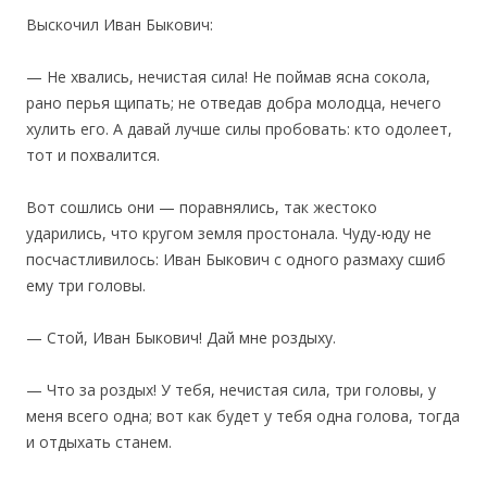
Выскочил Иван Быкович:
— Не хвались, нечистая сила! Не поймав ясна сокола,
рано перья щипать; не отведав добра молодца, нечего
хулить его. А давай лучше силы пробовать: кто одолеет,
тот и похвалится.
Вот сошлись они — поравнялись, так жестоко
ударились, что кругом земля простонала. Чуду-юду не
посчастливилось: Иван Быкович с одного размаху сшиб
ему три головы.
— Стой, Иван Быкович! Дай мне роздыху.
— Что за роздых! У тебя, нечистая сила, три головы, у
меня всего одна; вот как будет у тебя одна голова, тогда
и отдыхать станем.