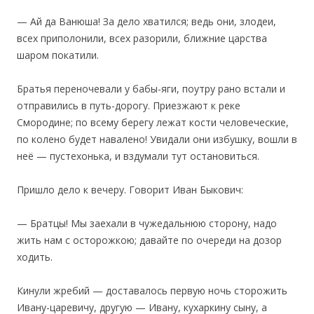
— Ай да Ванюша! За дело хватился; ведь они, злодеи,
всех приполонили, всех разорили, ближние царства
шаром покатили.
Братья переночевали у бабы-яги, поутру рано встали и
отправились в путь-дорогу. Приезжают к реке
Смородине; по всему берегу лежат кости человеческие,
по колено будет навалено! Увидали они избушку, вошли в
неё — пустехонька, и вздумали тут остановиться.
Пришло дело к вечеру. Говорит Иван Быкович:
— Братцы! Мы заехали в чужедальнюю сторону, надо
жить нам с осторожкою; давайте по очереди на дозор
ходить.
Кинули жребий — доставалось первую ночь сторожить
Ивану-царевичу, другую — Ивану, кухаркину сыну, а