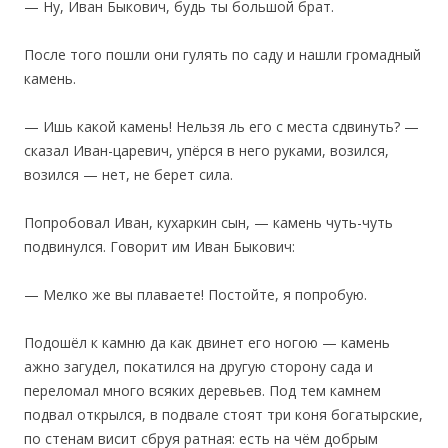
— Ну, Иван Быкович, будь ты большой брат.
После того пошли они гулять по саду и нашли громадный
камень.
— Ишь какой камень! Нельзя ль его с места сдвинуть? —
сказал Иван-царевич, упёрся в него руками, возился,
возился — нет, не берет сила.
Попробовал Иван, кухаркин сын, — камень чуть-чуть
подвинулся. Говорит им Иван Быкович:
— Мелко же вы плаваете! Постойте, я попробую.
Подошёл к камню да как двинет его ногою — камень
ажно загудел, покатился на другую сторону сада и
переломал много всяких деревьев. Под тем камнем
подвал открылся, в подвале стоят три коня богатырские,
по стенам висит сбруя ратная: есть на чём добрым