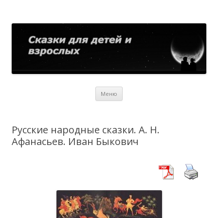
Сказки для детей и взрослых
Собрание сказок со всего мира
Перейти
Меню
к
содержимому
Русские народные сказки. А. Н.
Афанасьев. Иван Быкович