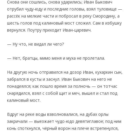
Снова они сошлись, снова ударились; Иван Быкович
отрубил чуду-юду и последние головы, взял туловище —
рассёк на мелкие части и побросал в реку Смородину, а
шесть голов под калиновый мост сложил. Сам в избушку
вернулся. Поутру приходит Иван-царевич.
— Ну что, не видал ли чего?
— Нет, братцы, мимо меня и муха не пролетала.
На другую ночь отправился на дозор Иван, кухаркин сын,
забрался в кусты и заснул. Иван Быкович на него не
понадеялся; как пошло время за полночь — он тотчас
снарядился, взял с собой щит и меч, вышел и стал под
калиновый мост.
Вдруг на реке воды взволновалися, на дубах орлы
закричали — выезжает чудо-юдо девятиглавое; под ним
конь споткнулся, чёрный ворон на плече встрепенулся,