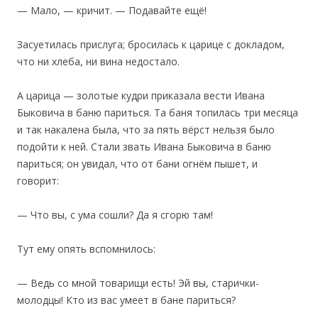
— Мало, — кричит. — Подавайте ещё!
Засуетилась прислуга; бросилась к царице с докладом,
что ни хлеба, ни вина недостало.
А царица — золотые кудри приказала вести Ивана
Быковича в баню париться. Та баня топилась три месяца
и так накалена была, что за пять вёрст нельзя было
подойти к ней. Стали звать Ивана Быковича в баню
париться; он увидал, что от бани огнём пышет, и
говорит:
— Что вы, с ума сошли? Да я сгорю там!
Тут ему опять вспомнилось:
— Ведь со мной товарищи есть! Эй вы, старички-
молодцы! Кто из вас умеет в бане париться?