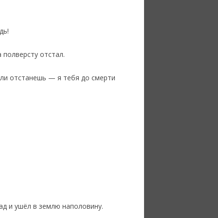
дь!
а полверсту отстал.
сли отстанешь — я тебя до смерти
ад и ушёл в землю наполовину.