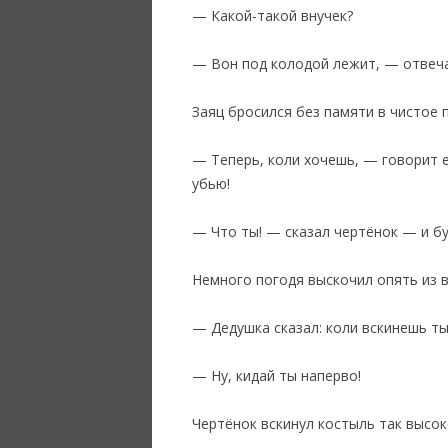
— Какой-такой внучек?
— Вон под колодой лежит, — отвечае
Заяц бросился без памяти в чистое п
— Теперь, коли хочешь, — говорит е
убью!
— Что ты! — сказал чертёнок — и бу
‎Немного погодя выскочил опять из 
— Дедушка сказал: коли вскинешь ты 
— Ну, кидай ты наперво!
Чертёнок вскинул костыль так высок