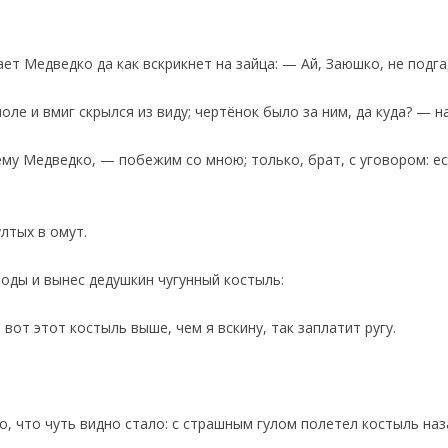
т Медведко да как вскрикнет на зайца: — Ай, Заюшко, не подга
оле и вмиг скрылся из виду; чертёнок было за ним, да куда? — н
му Медведко, — побежим со мною; только, брат, с уговором: е
лтых в омут.
воды и вынес дедушкин чугунный костыль:
вот этот костыль выше, чем я вскину, так заплатит ругу.
о, что чуть видно стало: с страшным гулом полетел костыль наз