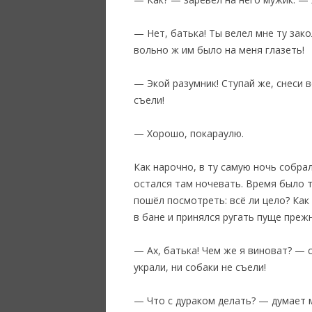
— Нет, батька! Ты велел мне ту зако
вольно ж им было на меня глазеть!
— Экой разумник! Ступай же, снеси в
съели!
— Хорошо, покараулю.
‎Как нарочно, в ту самую ночь собра
остался там ночевать. Время было т
пошёл посмотреть: всё ли цело? Как 
в бане и принялся ругать пуще прежн
— Ах, батька! Чем же я виноват? — 
украли, ни собаки не съели!
— Что с дураком делать? — думает м