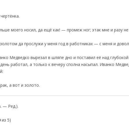
 чертёнка.
ьше моего носил, да ещё как! — промеж ног; этак мне и разу не
золотом да прослужи у меня год в работниках — с меня и довол
анко Медведко вырезал в шляпе дно и поставил её над глубокой
 день работал, а только к вечеру сполна насыпал. Иванко Медве
й:
ак, а вот и золото.
 — Ред.).
0
из 5)