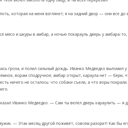
лоть, которая на меня взглянет; я на задний двор — они все до 
сё мясо и шкуры в амбар, а ночью покарауль дверь у амбара-то,
лась гроза, и полил сильный дождь. Иванко Медведко выломил у 
ёмное, ворам сподручное; амбар открыт, караула нет — бери, ч
есть ничего не осталось: что собаки съели, а что воры покрали
его.
сказал Иванко Медведко. — Сам ты велел дверь караулить — я дв
ужик. — Этак месяц-другой поживёт, совсем разорит! Как бы его