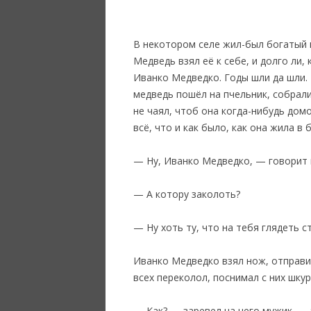
В некотором селе жил-был богатый м
Медведь взял её к себе, и долго ли,
Иванко Медведко. Годы шли да шли. 
медведь пошёл на пчельник, собрали
не чаял, чтоб она когда-нибудь домо
всё, что и как было, как она жила в 
— Ну, Иванко Медведко, — говорит м
— А котору заколоть?
— Ну хоть ту, что на тебя глядеть с
Иванко Медведко взял нож, отправил
всех переколол, поснимал с них шкур
— Как? — заревел на него мужик. — Я