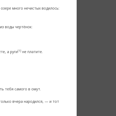
м озере много нечистых водилось:
 из воды чертёнок:
[1]
те, а руги
не платите.
ть тебя самого в омут.
только вчера народился, — и тот