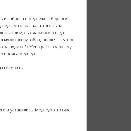
сь и забрела в медвежью берлогу.
едведь; мать назвала того сына
ло к людям; выждали они, когда
дал мужик жену, обрадовался — уж он
то за чудище?» Жена рассказала ему
а от пояса медведь.
 сготовить.
его и уставились. Медведко тотчас