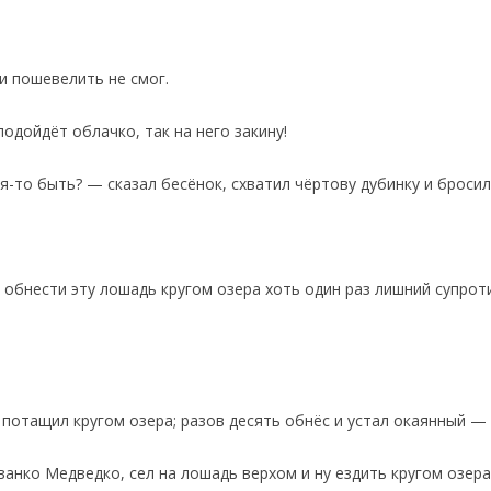
и пошевелить не смог.
одойдёт облачко, так на него закину!
я-то быть? — сказал бесёнок, схватил чёртову дубинку и бросил
обнести эту лошадь кругом озера хоть один раз лишний супротив
 потащил кругом озера; разов десять обнёс и устал окаянный — п
ванко Медведко, сел на лошадь верхом и ну ездить кругом озера: