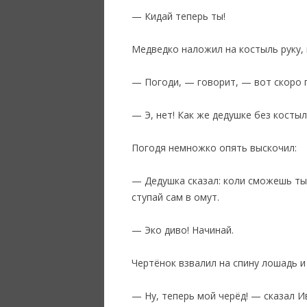
— Кидай теперь ты!
Медведко наложил на костыль руку, 
— Погоди, — говорит, — вот скоро п
— Э, нет! Как же дедушке без костыл
‎Погодя немножко опять выскочил:
— Дедушка сказал: коли сможешь ты 
ступай сам в омут.
— Эко диво! Начинай.
Чертёнок взвалил на спину лошадь и
— Ну, теперь мой черёд! — сказал И