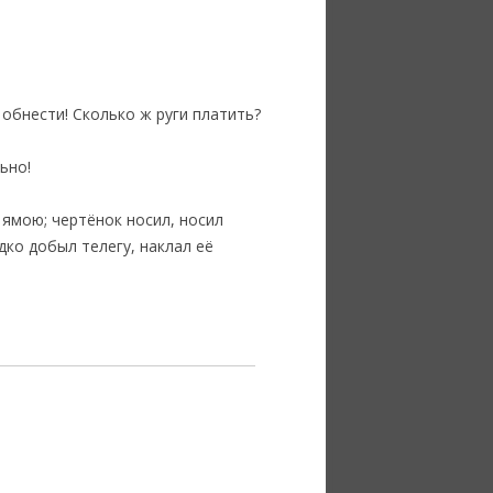
 обнести! Сколько ж руги платить?
ьно!
 ямою; чертёнок носил, носил
дко добыл телегу, наклал её