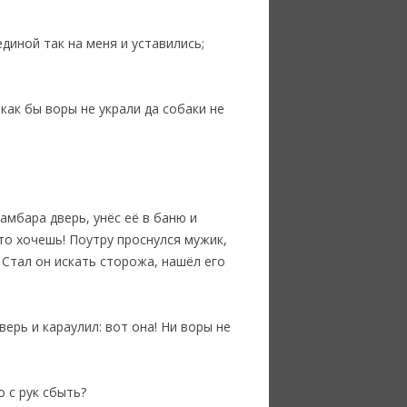
единой так на меня и уставились;
 как бы воры не украли да собаки не
амбара дверь, унёс её в баню и
то хочешь! Поутру проснулся мужик,
. Стал он искать сторожа, нашёл его
ерь и караулил: вот она! Ни воры не
 с рук сбыть?