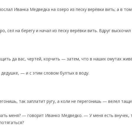
послал Иванка Медведка на озеро из песку верёвки вить; а в то
о, сел на берегу и начал из песку верёвки вить. Вдруг выскочил
щить да вас, чертей, корчить — затем, что в наших омутах живё
 дедушке, — и с этим словом бултых в воду.
егонишь, так заплатит ругу, а коли не перегонишь — велел тащи
нать меня? — говорит Иванко Медведко. — У меня есть внучек, 
 потягаться?