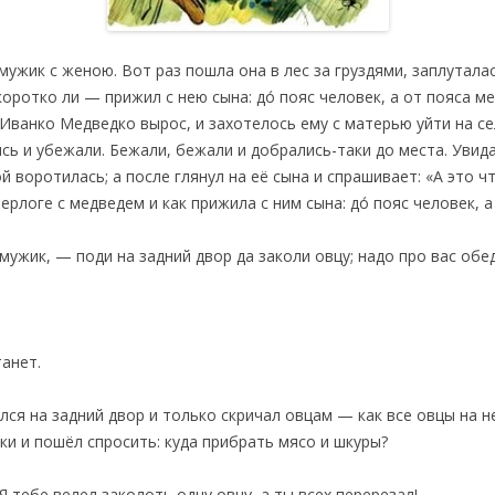
ужик с женою. Вот раз пошла она в лес за груздями, заплутала
 коротко ли — прижил с нею сына: до́ пояс человек, а от пояса м
Иванко Медведко вырос, и захотелось ему с матерью уйти на се
сь и убежали. Бежали, бежали и добрались-таки до места. Уви
й воротилась; а после глянул на её сына и спрашивает: «А это ч
берлоге с медведем и как прижила с ним сына: до́ пояс человек, 
ужик, — поди на задний двор да заколи овцу; надо про вас обед
танет.
ся на задний двор и только скричал овцам — как все овцы на н
ки и пошёл спросить: куда прибрать мясо и шкуры?
 тебе велел заколоть одну овцу, а ты всех перерезал!