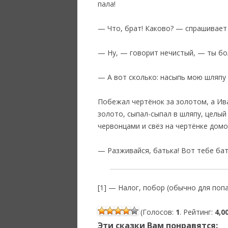
пала!
— Что, брат! Каково? — спрашивает
— Ну, — говорит нечистый, — ты бол
— А вот сколько: насыпь мою шляпу 
‎Побежал чертёнок за золотом, а Ив
золото, сыпал-сыпал в шляпу, целый
червонцами и свёз на чертёнке домо
— Разживайся, батька! Вот тебе батр
[1] — Налог, побор (обычно для попа.
(Голосов:
1
. Рейтинг:
4,0
Эти сказки Вам понравятся: