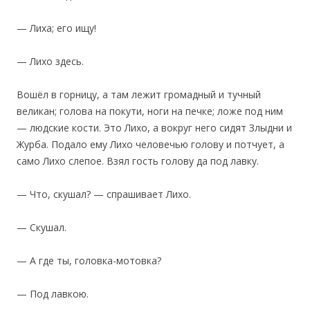
— Лиха; его ищу!
— Лихо здесь.
Вошёл в горницу, а там лежит громадный и тучный
великан; голова на покути, ноги на печке; ложе под ним
— людские кости. Это Лихо, а вокруг него сидят Злыдни и
Журба. Подало ему Лихо человечью голову и потчует, а
само Лихо слепое. Взял гость голову да под лавку.
— Что, скушал? — спрашивает Лихо.
— Скушал.
— А где ты, головка-мотовка?
— Под лавкою.