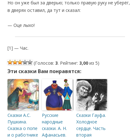
Но он уже был за дверью; только правую руку не уберёг,
в дверях оставил, да тут и сказал:
— Оце лыхо!
[1] — Час.
(Голосов:
3
. Рейтинг:
3,00
из 5)
Эти сказки Вам понравятся:
Сказки А.С.
Русские
Сказки Гауфа.
Пушкина.
народные
Холодное
Сказка о попе
сказки. А. Н.
сердце. Часть
и о работнике
Афанасьев.
вторая