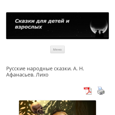
Сказки для детей и взрослых
Собрание сказок со всего мира
Перейти
Меню
к
содержимому
Русские народные сказки. А. Н.
Афанасьев. Лихо