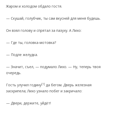
Жаром и холодом обдало гостя.
— Скушай, голубчик, ты сам вкусней для меня будешь.
Он взял голову и спрятал за пазуху. А Лихо:
— Где ты, головка-мотовка?
— Подле желудка.
— Значит, съел, — подумало Лихо. — Ну, теперь твоя
очередь.
[1]
Гость улучил годину
да бегом. Дверь железная
заскрипела; Лихо узнало побег и закричало:
— Двери, держите, уйдёт!