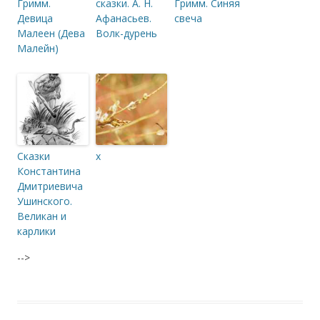
Гримм.
сказки. А. Н.
Гримм. Синяя
Девица
Афанасьев.
свеча
Малеен (Дева
Волк-дурень
Малейн)
Сказки
x
Константина
Дмитриевича
Ушинского.
Великан и
карлики
-->