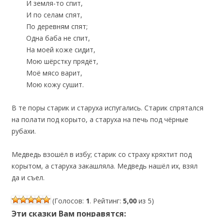
И земля-то спит,
И по селам спят,
По деревням спят;
Одна баба не спит,
На моей коже сидит,
Мою шёрстку прядёт,
Моё мясо варит,
Мою кожу сушит.
В те поры старик и старуха испугались. Старик спрятался
на полати под корыто, а старуха на печь под чёрные
рубахи.
Медведь взошёл в избу; старик со страху кряхтит под
корытом, а старуха закашляла. Медведь нашёл их, взял
да и съел.
(Голосов:
1
. Рейтинг:
5,00
из 5)
Эти сказки Вам понравятся: