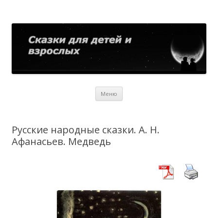
Сказки для детей и взрослых
Собрание сказок со всего мира
Перейти
Меню
к
содержимому
Русские народные сказки. А. Н.
Афанасьев. Медведь