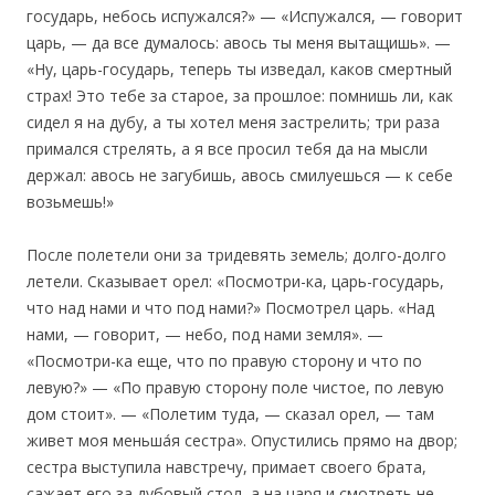
государь, небось испужался?» — «Испужался, — говорит
царь, — да все думалось: авось ты меня вытащишь». —
«Ну, царь-государь, теперь ты изведал, каков смертный
страх! Это тебе за старое, за прошлое: помнишь ли, как
сидел я на дубу, а ты хотел меня застрелить; три раза
примался стрелять, а я все просил тебя да на мысли
держал: авось не загубишь, авось смилуешься — к себе
возьмешь!»
После полетели они за тридевять земель; долго-долго
летели. Сказывает орел: «Посмотри-ка, царь-государь,
что над нами и что под нами?» Посмотрел царь. «Над
нами, — говорит, — небо, под нами земля». —
«Посмотри-ка еще, что по правую сторону и что по
левую?» — «По правую сторону поле чистое, по левую
дом стоит». — «Полетим туда, — сказал орел, — там
живет моя меньша́я сестра». Опустились прямо на двор;
сестра выступила навстречу, примает своего брата,
сажает его за дубовый стол, а на царя и смотреть не