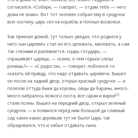
согласился. «Собери, — говорит, — отдам тебе — чего
дома не знаю». Вот тот человек собрал ему в сундучок
всю скотину; царь сел на корабль и поплыл восвояси.
Как приехал домой, тут только уведал, что родился у
него сын-царевич; стал он его целовать, миловать, а сам
так слезами и разливается. «Царь-государь, —
спрашивает царица, — скажи, о чем горьки слезы
ронишь?» — «С радости», — говорит; побоялся-то
сказать ей правду, что надо отдавать царевича. Вышел
он после на задний двор, открыл красный сундучок — и
полезли оттуда быки да коровы, овцы да бараны, много-
[2]
много набралось всякого скота, все сараи и варки
стали полны. Вышел на передний двор, открыл зеленый
сундучок — и появился перед ним большой да славный
сад: каких-каких деревьев тут не было! Царь так
обрадовался, что и забыл отдавать сына.