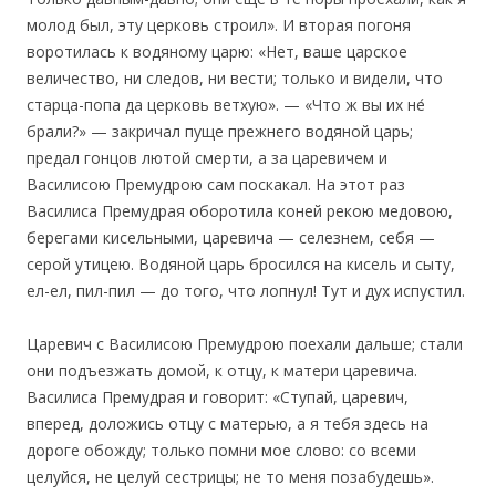
молод был, эту церковь строил». И вторая погоня
воротилась к водяному царю: «Нет, ваше царское
величество, ни следов, ни вести; только и видели, что
старца-попа да церковь ветхую». — «Что ж вы их не́
брали?» — закричал пуще прежнего водяной царь;
предал гонцов лютой смерти, а за царевичем и
Василисою Премудрою сам поскакал. На этот раз
Василиса Премудрая оборотила коней рекою медовою,
берегами кисельными, царевича — селезнем, себя —
серой утицею. Водяной царь бросился на кисель и сыту,
ел-ел, пил-пил — до того, что лопнул! Тут и дух испустил.
Царевич с Василисою Премудрою поехали дальше; стали
они подъезжать домой, к отцу, к матери царевича.
Василиса Премудрая и говорит: «Ступай, царевич,
вперед, доложись отцу с матерью, а я тебя здесь на
дороге обожду; только помни мое слово: со всеми
целуйся, не целуй сестрицы; не то меня позабудешь».