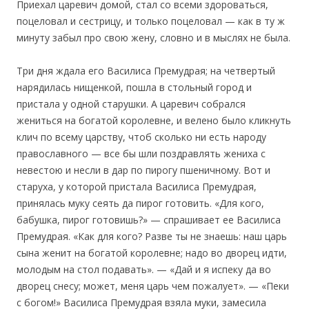
Приехал царевич домой, стал со всеми здороваться,
поцеловал и сестрицу, и только поцеловал — как в ту ж
минуту забыл про свою жену, словно и в мыслях не была.
Три дня ждала его Василиса Премудрая; на четвертый
нарядилась нищенкой, пошла в стольный город и
пристала у одной старушки. А царевич собрался
жениться на богатой королевне, и велено было кликнуть
клич по всему царству, чтоб сколько ни есть народу
православного — все бы шли поздравлять жениха с
невестою и несли в дар по пирогу пшеничному. Вот и
старуха, у которой пристала Василиса Премудрая,
принялась муку сеять да пирог готовить. «Для кого,
бабушка, пирог готовишь?» — спрашивает ее Василиса
Премудрая. «Как для кого? Разве ты не знаешь: наш царь
сына женит на богатой королевне; надо во дворец идти,
молодым на стол подавать». — «Дай и я испеку да во
дворец снесу; может, меня царь чем пожалует». — «Пеки
с богом!» Василиса Премудрая взяла муки, замесила