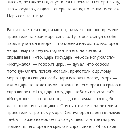
высоко, летал-летал, спустился на землю и говорит: «Ну,
царь-государь, садись теперь на меня; полетим вместе».
Царь сел на птицу.
Вот и полетели они; ни много, ни мало прошло времени,
прилетели на край моря синего. Тут орел скинул с себя
царя, и упал он в море — по колени намок; только орел
не дал ему потонуть, подхватил его на крыло и
спрашивает: «Что, царь-государь, небось испужался?» —
«Испужался, — говорит царь, — думал, что совсем
потону!» Опять летели-летели, прилетели к другому
морю. Орел скинул с себя царя как раз посеред моря —
ажно царь по пояс намок. Подхватил его орел на крыло и
спрашивает: «Что, царь-государь, небось испужался?» —
«Испужался, — говорит он, — да все думал: авось, бог
даст, ты меня вытащишь». Опять-таки летели-летели и
прилетели к третьему морю. Скинул орел царя в великую
глубь — ажно намок он по самую шею. И в третий раз
подхватил его орел на крыло и спрашивает: «Что, царь-