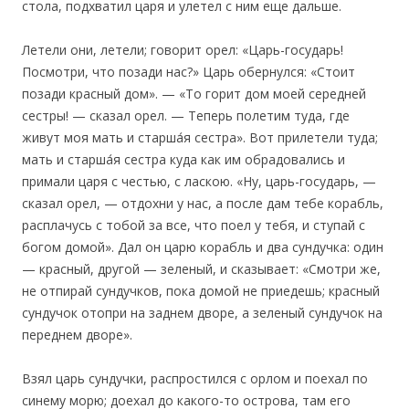
стола, подхватил царя и улетел с ним еще дальше.
Летели они, летели; говорит орел: «Царь-государь!
Посмотри, что позади нас?» Царь обернулся: «Стоит
позади красный дом». — «То горит дом моей середней
сестры! — сказал орел. — Теперь полетим туда, где
живут моя мать и старша́я сестра». Вот прилетели туда;
мать и старша́я сестра куда как им обрадовались и
примали царя с честью, с ласкою. «Ну, царь-государь, —
сказал орел, — отдохни у нас, а после дам тебе корабль,
расплачусь с тобой за все, что поел у тебя, и ступай с
богом домой». Дал он царю корабль и два сундучка: один
— красный, другой — зеленый, и сказывает: «Смотри же,
не отпирай сундучков, пока домой не приедешь; красный
сундучок отопри на заднем дворе, а зеленый сундучок на
переднем дворе».
Взял царь сундучки, распростился с орлом и поехал по
синему морю; доехал до какого-то острова, там его