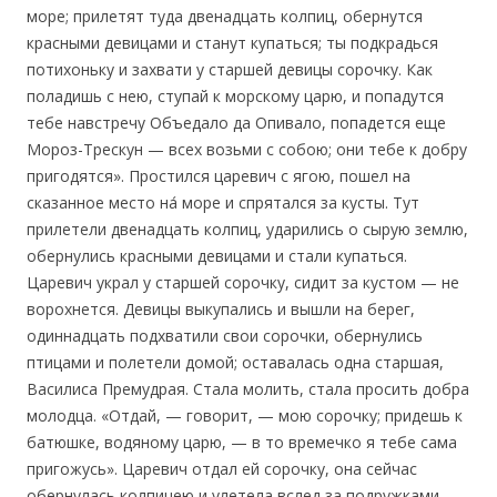
море; прилетят туда двенадцать колпиц, обернутся
красными девицами и станут купаться; ты подкрадься
потихоньку и захвати у старшей девицы сорочку. Как
поладишь с нею, ступай к морскому царю, и попадутся
тебе навстречу Объедало да Опивало, попадется еще
Мороз-Трескун — всех возьми с собою; они тебе к добру
пригодятся». Простился царевич с ягою, пошел на
сказанное место на́ море и спрятался за кусты. Тут
прилетели двенадцать колпиц, ударились о сырую землю,
обернулись красными девицами и стали купаться.
Царевич украл у старшей сорочку, сидит за кустом — не
ворохнется. Девицы выкупались и вышли на берег,
одиннадцать подхватили свои сорочки, обернулись
птицами и полетели домой; оставалась одна старшая,
Василиса Премудрая. Стала молить, стала просить добра
молодца. «Отдай, — говорит, — мою сорочку; придешь к
батюшке, водяному царю, — в то времечко я тебе сама
пригожусь». Царевич отдал ей сорочку, она сейчас
обернулась колпицею и улетела вслед за подружками.