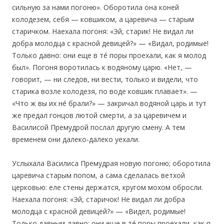
сильную за нами погоню». Оборотила она коней
колодезем, себя — ковшиком, а царевича — старым
старичком. Наехала погоня: «Эй, старик! Не видал ли
добра молодца с красной девицей?» — «Видал, родимые!
Только давно: они еще в те́ поры проехали, как я молод
был». Погоня воротилась к водяному царю. «Нет, —
говорит, — ни следов, ни вести, только и видели, что
старика возле колодезя, по воде ковшик плавает». —
«Что ж вы их не́ брали?» — закричал водяной царь и тут
же предал гонцов лютой смерти, а за царевичем и
Василисой Премудрой послал другую смену. А тем
временем они далеко-далеко уехали.
Услыхала Василиса Премудрая новую погоню; оборотила
царевича старым попом, а сама сделалась ветхой
церковью: еле стены держатся, кругом мохом обросли.
Наехала погоня: «Эй, старичок! Не видал ли добра
молодца с красной девицей?» — «Видел, родимые!
Только давным-давно; они еще в те́ поры проехали, как я