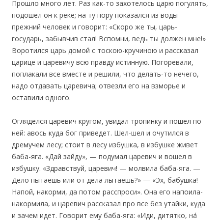
Прошло много лет. Раз как-то захотелось царю погулять,
подошел он к реке; на ту пору показался из воды
прежний человек и говорит: «Скоро же ты, царь-
государь, забывчив стал! Вспомни, ведь ты должен мне!»
Воротился царь домой с тоскою-кручиною и рассказал
царице и царевичу всю правду истинную. Погоревали,
поплакали все вместе и решили, что делать-то нечего,
надо отдавать царевича; отвезли его на взморье и
оставили одного.
Огляделся царевич кругом, увидал тропинку и пошел по
ней: авось куда бог приведет. Шел-шел и очутился в
дремучем лесу; стоит в лесу избушка, в избушке живет
баба-яга. «Дай зайду», — подумал царевич и вошел в
избушку. «Здравствуй, царевич! — молвила баба-яга. —
Дело пытаешь или от дела лытаешь?» — «Эх, бабушка!
Напой, накорми, да потом расспроси». Она его напоила-
накормила, и царевич рассказал про все без утайки, куда
и зачем идет. Говорит ему баба-яга: «Иди, дитятко, на́