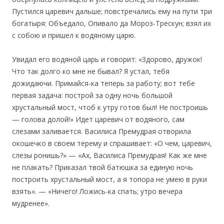
Пустился царевич дальше; повстречались ему на пути три
богатыря: Объедало, Опивало да Мороз-Трескун; взял их
с собою и пришел к водяному царю.
Увидал его водяной царь и говорит: «Здорово, дружок!
Что так долго ко мне не бывал? Я устал, тебя
дожидаючи. Примайся-ка теперь за работу; вот тебе
первая задача: построй за одну ночь большой
хрустальный мост, чтоб к утру готов был! Не построишь
— голова долой!» Идет царевич от водяного, сам
слезами заливается. Василиса Премудрая отворила
окошечко в своем терему и спрашивает: «О чем, царевич,
слезы ронишь?» — «Ах, Василиса Премудрая! Как же мне
не плакать? Приказал твой батюшка за единую ночь
построить хрустальный мост, а я топора не умею в руки
взять». — «Ничего! Ложись-ка спать; утро вечера
мудренее».