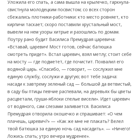
Уложила его спать, а сама вышла на крылечко, гаркнула-
свистнула молодецким посвистом; со всех сторон
сбежались плотники-работники: кто место ровняет, кто
кирпичи таскает; скоро поставили хрустальный мост,
вывели на нем узоры хитрые и разошлись по домам.
Поутру рано будит Василиса Премудрая царевича:
«Вставай, царевич! Мост готов, сейчас батюшка
смотреть придет». Встал царевич, взял метлу; стоит себе
на мосту — где подметет, где почистит. Похвалил его
водяной царь. «Спасибо, — говорит, — сослужил мне
единую службу, сослужи и другую; вот тебе задача:
насади к завтрему зеленый сад — большой да ветвистый,
в саду бы птицы певчие распевали, на деревьях бы цветы
расцветали, груши-яблоки спелые висели». Идет царевич
от водяного, сам слезами заливается. Василиса
Премудрая отворила окошечко и спрашивает: «О чем
плачешь, царевич?» — «Как же мне не плакать? Велел
твой батюшка за единую ночь сад насадить». — «Ничего!
Ложись спать; утро вечера мудренее».