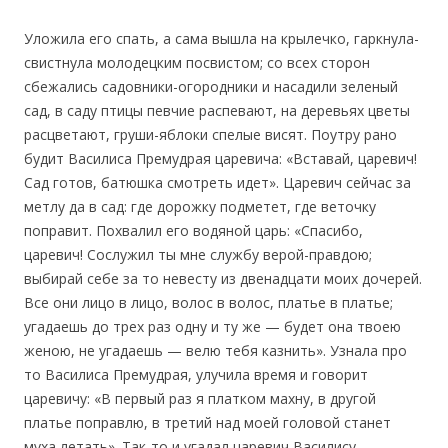
Уложила его спать, а сама вышла на крылечко, гаркнула-
свистнула молодецким посвистом; со всех сторон
сбежались садовники-огородники и насадили зеленый
сад, в саду птицы певчие распевают, на деревьях цветы
расцветают, груши-яблоки спелые висят. Поутру рано
будит Василиса Премудрая царевича: «Вставай, царевич!
Сад готов, батюшка смотреть идет». Царевич сейчас за
метлу да в сад: где дорожку подметет, где веточку
поправит. Похвалил его водяной царь: «Спасибо,
царевич! Сослужил ты мне службу верой-правдою;
выбирай себе за то невесту из двенадцати моих дочерей.
Все они лицо в лицо, волос в волос, платье в платье;
угадаешь до трех раз одну и ту же — будет она твоею
женою, не угадаешь — велю тебя казнить». Узнала про
то Василиса Премудрая, улучила время и говорит
царевичу: «В первый раз я платком махну, в другой
платье поправлю, в третий над моей головой станет
муха летать». Так-то и угадал царевич Василису