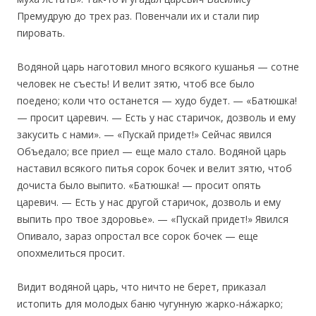
Премудрую до трех раз. Повенчали их и стали пир
пировать.
Водяной царь наготовил много всякого кушанья — сотне
человек не съесть! И велит зятю, чтоб все было
поедено; коли что останется — худо будет. — «Батюшка!
— просит царевич. — Есть у нас старичок, дозволь и ему
закусить с нами». — «Пускай придет!» Сейчас явился
Объедало; все приел — еще мало стало. Водяной царь
наставил всякого питья сорок бочек и велит зятю, чтоб
дочиста было выпито. «Батюшка! — просит опять
царевич. — Есть у нас другой старичок, дозволь и ему
выпить про твое здоровье». — «Пускай придет!» Явился
Опивало, зараз опростал все сорок бочек — еще
опохмелиться просит.
Видит водяной царь, что ничто не берет, приказал
истопить для молодых баню чугунную жарко-на́жарко;