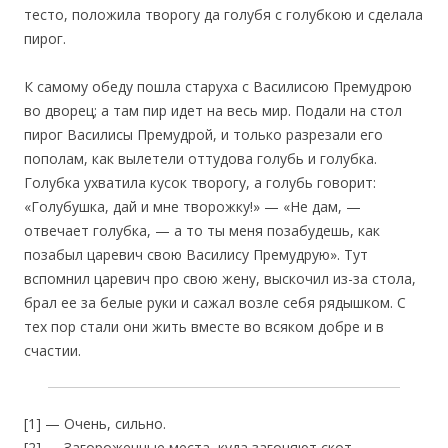
тесто, положила творогу да голубя с голубкою и сделала
пирог.
К самому обеду пошла старуха с Василисою Премудрою
во дворец; а там пир идет на весь мир. Подали на стол
пирог Василисы Премудрой, и только разрезали его
пополам, как вылетели оттудова голубь и голубка.
Голубка ухватила кусок творогу, а голубь говорит:
«Голубушка, дай и мне творожку!» — «Не дам, —
отвечает голубка, — а то ты меня позабудешь, как
позабыл царевич свою Василису Премудрую». Тут
вспомнил царевич про свою жену, выскочил из-за стола,
брал ее за белые руки и сажал возле себя рядышком. С
тех пор стали они жить вместе во всяком добре и в
счастии.
[1] — Очень, сильно.
[2] — Загороженные места, куда загоняют скот.