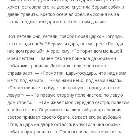
хочет; оставила его на дворе, спустила борзых собак и
давай травить. Крепко осерчал орел, выскочил из-за
стола, подхватил царя и полетел с ним дальше.
Вот летели они, летели; говорит орел царю: «Погляди,
что позади нас?» Обернулся царь, посмотрел: «Позади
нас дом красный». А орел ему: «То горит дом меньшой
моей сестры — зачем тебя не примала да борзыми
собаками травила». Летели-летели, орел опять
спрашивает: — «Посмотри, царь-государь, что над нами
и что под нами?» — «Над нами небо, под нами земля». —
«Посмотри-ка, что будет по правую сторону и что по
левую?» — «По правую сторону поле чистое, по левую
дом стоит». — «Там живет моя середняя сестра; полетим
к ней в гости». Опустились на широкий двор; середняя
сестра примает своего брата, сажает его за дубовый
стол, а царь на дворе остался; выпустила она борзых
собак и притравила его. Орел осерчал, выскочил из-за