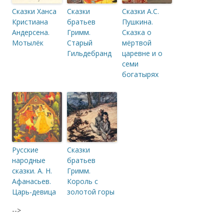
Сказки Ханса
Сказки
Сказки А.С.
Кристиана
братьев
Пушкина.
Андерсена.
Гримм.
Сказка о
Мотылёк
Старый
мёртвой
Гильдебранд
царевне и о
семи
богатырях
Русские
Сказки
народные
братьев
сказки. А. Н.
Гримм.
Афанасьев.
Король с
Царь-девица
золотой горы
-->