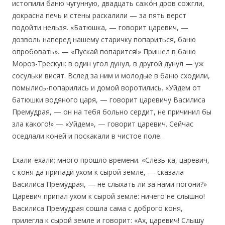
истопили баню чугунную, двадцать сажо́н дров сожгли,
докрасна печь и стены раскалили — за пять верст
подойти нельзя. «Батюшка, — говорит царевич, —
дозволь наперед нашему старичку попариться, баню
опробовать». — «Пускай попарится!» Пришел в баню
Мороз-Трескун: в один угол дунул, в другой дунул — уж
сосульки висят. Вслед за ним и молодые в баню сходили,
помылись-попарились и домой воротились. «Уйдем от
батюшки водяного царя, — говорит царевичу Василиса
Премудрая, — он на тебя больно сердит, не причинил бы
зла какого!» — «Уйдем», — говорит царевич. Сейчас
оседлали коней и поскакали в чистое поле.
Ехали-ехали; много прошло времени. «Слезь-ка, царевич,
с коня да припади ухом к сырой земле, — сказала
Василиса Премудрая, — не слыхать ли за нами погони?»
Царевич припал ухом к сырой земле: ничего не слышно!
Василиса Премудрая сошла сама с доброго коня,
прилегла к сырой земле и говорит: «Ах, царевич! Слышу