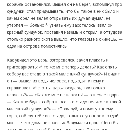
корабль остановился. Вышел он на́ берег, вспомянул про
сундучки, стал придумывать, что бы такое в них было и
зачем орел не велел открывать их; думал-думал, не
[1]
утерпел — больно
узнать ему захотелось: взял он
красный сундучок, поставил наземь и открыл, а оттудова
столько разного скота вышло, что глазом не окинешь, —
едва на острове поместились.
Как увидел это царь, взгоревался, зачал плакать и
приговаривать: «Что же мне теперь делать? Как опять
соберу все стадо в такой маленький сундучок?» И видит
он — вышел из воды человек, подходит к нему и
спрашивает: «Чего ты, царь-государь, так горько
плачешь?» — «Как же мне не плакать! — отвечает царь.
— Как мне будет собрать все это стадо великое в такой
маленький сундучок?» — «Пожалуй, я помогу твоему
горю, соберу тебе все стадо, только с уговором: отдай
мне — чего дома не знаешь». Задумался царь: «Чего бы
это я дома не знал? Кажись, все знаю». Подумал и