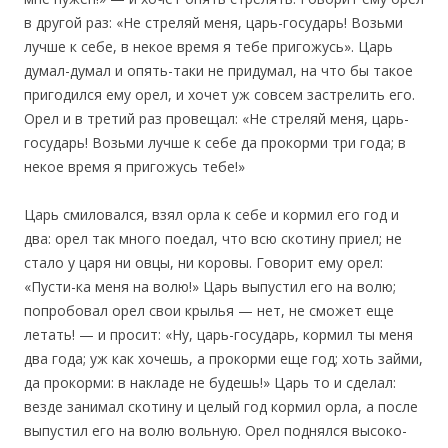
в другой раз: «Не стреляй меня, царь-государь! Возьми
лучше к себе, в некое время я тебе пригожусь». Царь
думал-думал и опять-таки не придумал, на что бы такое
пригодился ему орел, и хочет уж совсем застрелить его.
Орел и в третий раз провещал: «Не стреляй меня, царь-
государь! Возьми лучше к себе да прокорми три года; в
некое время я пригожусь тебе!»
Царь смиловался, взял орла к себе и кормил его год и
два: орел так много поедал, что всю скотину приел; не
стало у царя ни овцы, ни коровы. Говорит ему орел:
«Пусти-ка меня на волю!» Царь выпустил его на волю;
попробовал орел свои крылья — нет, не сможет еще
летать! — и просит: «Ну, царь-государь, кормил ты меня
два года; уж как хочешь, а прокорми еще год; хоть займи,
да прокорми: в накладе не будешь!» Царь то и сделал:
везде занимал скотину и целый год кормил орла, а после
выпустил его на волю вольную. Орел поднялся высоко-