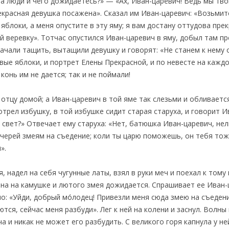
а люди и чего дожидаетесь?» — «Ах, Иван-царевич! Ведь мы тво
красная девушка посажена». Сказал им Иван-царевич: «Возьмите
блоки, а меня опустите в эту яму; я вам достану оттудова прек
 веревку». Тотчас опустился Иван-царевич в яму, добыл там пр
ачали тащить, вытащили девушку и говорят: «Не станем к нему о
вые яблоки, и портрет Елены Прекрасной, и по невесте на каждо
конь им не дается; так и не поймали!
отцу домой; а Иван-царевич в той яме так слезьми и обливается
трел избушку, в той избушке сидит старая старуха, и говорит И
свет?» Отвечает ему старуха: «Нет, батюшка Иван-царевич, нель
дочерей змеям на съедение; коли ты царю поможешь, он тебя тож
».
 надел на себя чугунные латы, взял в руки меч и поехал к тому 
вна на камушке и лютого змея дожидается. Спрашивает ее Иван-ц
: «Уйди, добрый мо́лодец! Привезли меня сюда змею на съедение
тся, сейчас меня разбуди». Лег к ней на колени и заснул. Волны
а и никак не может его разбудить. С великого горя капнула у ней