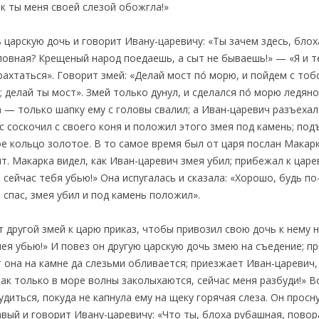
как ты меня своей слезой обожгла!»
царскую дочь и говорит Ивану-царевичу: «Ты зачем здесь, бло
оловная? Крещеный народ поедаешь, а сыт не бываешь!» — «Я и 
ахтаться». Говорит змей: «Делай мост по́ морю, и пойдем с тоб
 делай ты мост». Змей только дунул, и сделался по́ морю ледяно
 — только шапку ему с головы свалил; а Иван-царевич разъехал
с соскочил с своего коня и положил этого змея под камень; подъ
ое кольцо золотое. В то самое время был от царя послан Макар
т. Макарка видел, как Иван-царевич змея убил; прибежал к царе
— сейчас тебя убью!» Она испугалась и сказала: «Хорошо, будь п
 спас, змея убил и под камень положил».
 другой змей к царю приказ, чтобы привозил свою дочь к нему 
ея убью!» И повез он другую царскую дочь змею на съедение; при
 она на камне да слезьми обливается; приезжает Иван-царевич, 
 как только в море волны заколыхаются, сейчас меня разбуди!» 
удиться, покуда не капнула ему на щеку горячая слеза. Он просн
авый и говорит Ивану-царевичу: «Что ты, блоха рубашная, пово