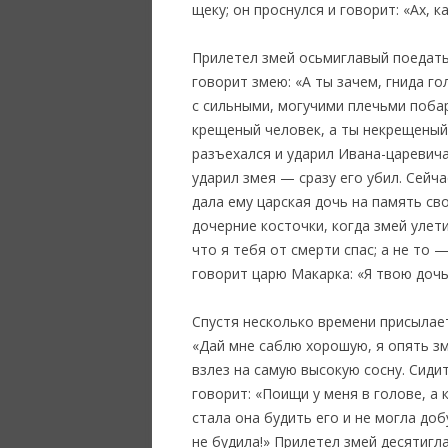
щеку; он проснулся и говорит: «Ах, 
Прилетел змей осьмиглавый поедать 
говорит змею: «А ты зачем, гнида г
с сильными, могучими плечьми побар
крещеный человек, а ты некрещеный;
разъехался и ударил Ивана-царевича
ударил змея — сразу его убил. Сейча
дала ему царская дочь на память св
дочерние косточки, когда змей улети
что я тебя от смерти спас; а не то 
говорит царю Макарка: «Я твою дочь
Спустя несколько времени присылает
«Дай мне саблю хорошую, я опять зм
взлез на самую высокую сосну. Сидит
говорит: «Поищи у меня в голове, а
стала она будить его и не могла доб
не будила!» Прилетел змей десятигл