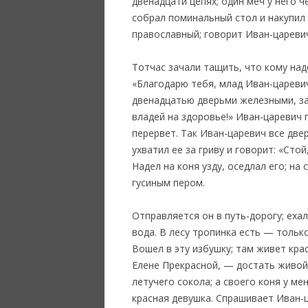
двенадцати цепях; один меч у него 
собрал поминальный стол и накупил 
православный; говорит Иван-царевич
Тотчас зачали тащить, что кому надо
«Благодарю тебя, млад Иван-царевич
двенадцатью дверьми железными, за
владей на здоровье!» Иван-царевич 
перервет. Так Иван-царевич все две
ухватил ее за гриву и говорит: «Сто
Надел на коня узду, оседлал его; на
гусиным пером.
Отправляется он в путь-дорогу; ехал
вода. В лесу тропинка есть — тольк
Вошел в эту избушку; там живет крас
Елене Прекрасной, — достать живой 
летучего сокола; а своего коня у ме
красная девушка. Спрашивает Иван-ц