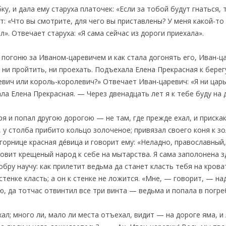
у, и дала ему старуха платочек: «Если за тобой будут гнаться,
ит: «Что вы смотрите, для чего вы приставлены? У меня какой-т
». Отвечает старуха: «Я сама сейчас из дороги приехала».
 погоню за Иваном-царевичем и как стала догонять его, Иван-ц
 ни пройтить, ни проехать. Подъехала Елена Прекрасная к берег
евич или король-королевич?» Отвечает Иван-царевич: «Я ни царь
ла Елена Прекрасная. — Через двенадцать лет я к тебе буду на 
я и попал другою дорогою — не там, где прежде ехал, и приска
, у столба прибито кольцо золоченое; привязал своего коня к з
горнице красная де́вица и говорит ему: «Неладно, православный
ловит крещеный народ к себе на мытарства. Я сама заполонена з
бру научу: как прилетит ведьма да станет класть тебя на кроват
стенке класть; а он к стенке не ложится. «Мне, — говорит, — н
аю, да тотчас отвинтил все три винта — ведьма и попала в погре
ехал; много ли, мало ли места отъехал, видит — на дороге яма, 