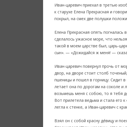
Иван-царевич приехал в третью изобк
к старухе Елена Прекрасная и говор
покрыл, на смех две полушки положил
Елена Прекрасная опять погналась в
сделалось ужасное море, что нельзя
такой в моем царстве был, царь-цар
сын». — «Дожидайся ж меня! — сказа
Иван-царевич повернул прочь от мор
двор, на дворе стоит столб точеный
пшеницы и пошел в горницу. Сидит в 
летает она по дорогам на соколе и 
возьмешь меня с собою, то я тебя до
Вот прилетела ведьма и стала его к 
легла к стенке, а Иван-царевич с кр
Взял он с собой красну де́вицу и по