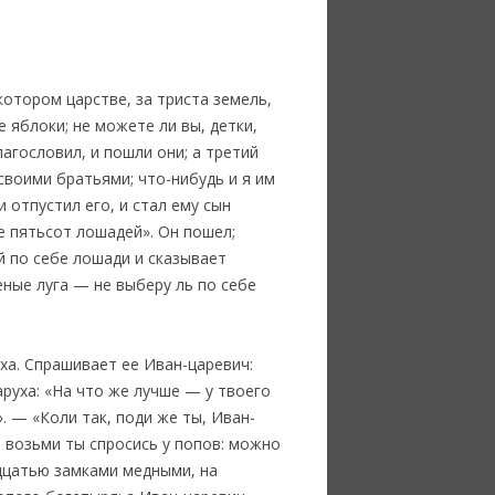
котором царстве, за триста земель,
 яблоки; не можете ли вы, детки,
агословил, и пошли они; а третий
 своими братьями; что-нибудь и я им
 отпустил его, и стал ему сын
е пятьсот лошадей». Он пошел;
й по себе лошади и сказывает
еные луга — не выберу ль по себе
уха. Спрашивает ее Иван-царевич:
аруха: «На что же лучше — у твоего
. — «Коли так, поди же ты, Иван-
; возьми ты спросись у попов: можно
адцатью замками медными, на