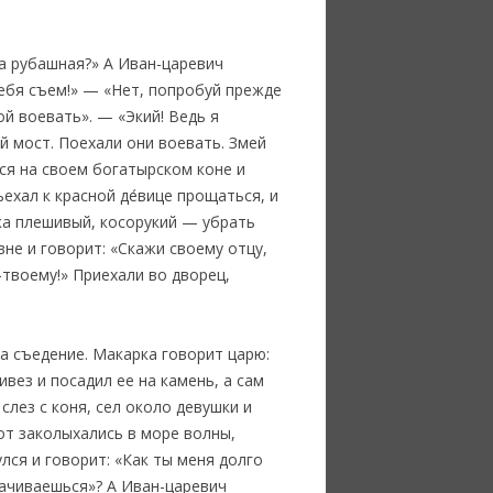
ха рубашная?» А Иван-царевич
тебя съем!» — «Нет, попробуй прежде
ой воевать». — «Экий! Ведь я
й мост. Поехали они воевать. Змей
ся на своем богатырском коне и
ехал к красной де́вице прощаться, и
ка плешивый, косорукий — убрать
вне и говорит: «Скажи своему отцу,
о-твоему!» Приехали во дворец,
на съедение. Макарка говорит царю:
вез и посадил ее на камень, а сам
слез с коня, сел около девушки и
Вот заколыхались в море волны,
улся и говорит: «Как ты меня долго
рачиваешься»? А Иван-царевич