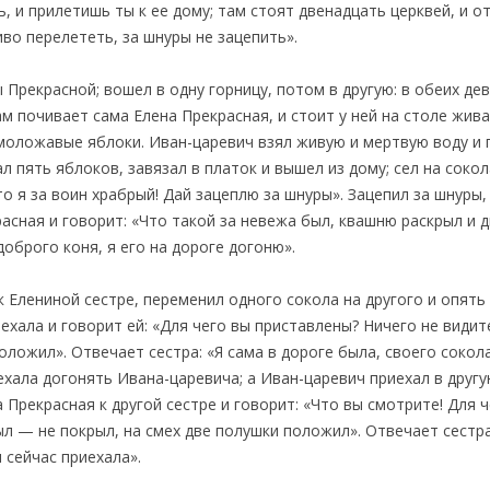
ь, и прилетишь ты к ее дому; там стоят двенадцать церквей, и о
во перелететь, за шнуры не зацепить».
 Прекрасной; вошел в одну горницу, потом в другую: в обеих д
ам почивает сама Елена Прекрасная, и стоит у ней на столе жива
де моложавые яблоки. Иван-царевич взял живую и мертвую воду и
л пять яблоков, завязал в платок и вышел из дому; сел на сокол
то я за воин храбрый! Дай зацеплю за шнуры». Зацепил за шнуры,
расная и говорит: «Что такой за невежа был, квашню раскрыл и 
оброго коня, я его на дороге догоню».
к Елениной сестре, переменил одного сокола на другого и опять 
иехала и говорит ей: «Для чего вы приставлены? Ничего не види
ложил». Отвечает сестра: «Я сама в дороге была, своего сокола
ехала догонять Ивана-царевича; а Иван-царевич приехал в другу
 Прекрасная к другой сестре и говорит: «Что вы смотрите! Для 
ыл — не покрыл, на смех две полушки положил». Отвечает сестр
и сейчас приехала».