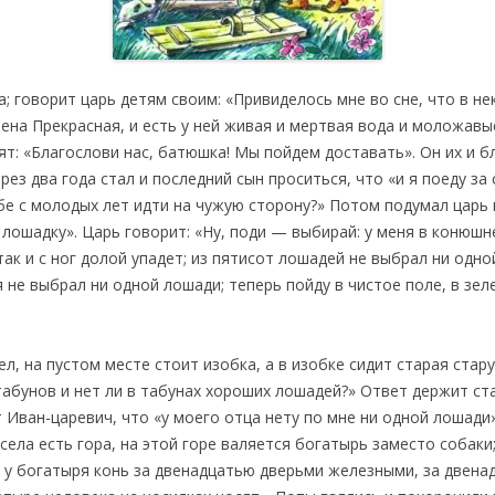
а; говорит царь детям своим: «Привиделось мне во сне, что в не
лена Прекрасная, и есть у ней живая и мертвая вода и моложавые
ят: «Благослови нас, батюшка! Мы пойдем доставать». Он их и бл
рез два года стал и последний сын проситься, что «и я поеду за
бе с молодых лет идти на чужую сторону?» Потом подумал царь и
лошадку». Царь говорит: «Ну, поди — выбирай: у меня в конюшн
так и с ног долой упадет; из пятисот лошадей не выбрал ни одно
я не выбрал ни одной лошади; теперь пойду в чистое поле, в зел
л, на пустом месте стоит изобка, а в изобке сидит старая стар
 табунов и нет ли в табунах хороших лошадей?» Ответ держит ст
Иван-царевич, что «у моего отца нету по мне ни одной лошади»
 села есть гора, на этой горе валяется богатырь заместо собаки
ь у богатыря конь за двенадцатью дверьми железными, за двен