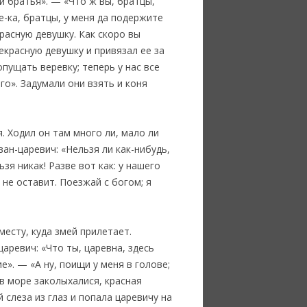
и братья». — «Что ж вы, братцы,
-ка, братцы, у меня да подержите
расную девушку. Как скоро вы
екрасную девушку и привязал ее за
пущать веревку; теперь у нас все
го». Задумали они взять и коня
. Ходил он там много ли, мало ли
ван-царевич: «Нельзя ли как-нибудь,
зя никак! Разве вот как: у нашего
 не оставит. Поезжай с богом; я
месту, куда змей прилетает.
аревич: «Что ты, царевна, здесь
». — «А ну, поищи у меня в голове;
 в море заколыхалися, красная
 слеза из глаз и попала царевичу на