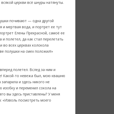
т всякой церкви всё шнуры натянуты.
евушки почивают — одна другой
я и мертвая вода, и портрет ее тут
 портрет Елены Прекрасной, самоё ее
а и полетел, да как стал перелетать
 и во всех церквах колокола
две полушки на смех положил!»
вперед полетел. Вслед за ним и
те! Какой-то невежа был, мою квашню
 запарила и здесь никого не
ю изобку и переменил сокола на
чего вы здесь приставлены? У меня
а: «Изволь посмотреть моего