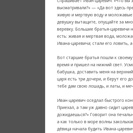
Спрашивает Иван-царевич: «Что вы з
высматривали?» — «Да вот здесь пре
живую и мертвую воду и моложавые я
девушку вытащите, опущайте за мной
веревку. Большие братья-царевичи н
есть: живая и мертвая вода, моложа
Ивана-царевича; стали его ловить, а 
Вот старшие братья пошли к своему 
время и пришел на нижний свет. Усмо
бабушка, доставить меня на верхний 
царя есть три дочери, и берут его 
тебе дам свою лошадь, и латы, и меч
Иван-царевич оседлал быстрого коня,
Приехал, а там уж давно сидит царе
дожидаешься?» Говорит она печально
а как только в море волны заколыхаю
де́вица начала будить Ивана-царевич