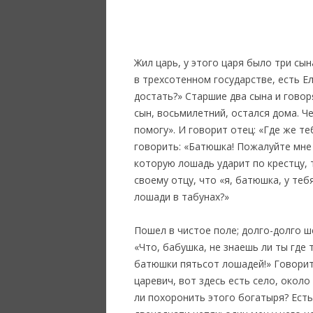
Жил царь, у этого царя было три сын
в трехсотенном государстве, есть Е
достать?» Старшие два сына и говор
сын, восьмилетний, остался дома. Че
помогу». И говорит отец: «Где же те
говорить: «Батюшка! Пожалуйте мне 
которую лошадь ударит по крестцу, 
своему отцу, что «я, батюшка, у теб
лошади в табунах?»
Пошел в чистое поле; долго-долго ше
«Что, бабушка, не знаешь ли ты где
батюшки пятьсот лошадей!» Говорит 
царевич, вот здесь есть село, около
ли похоронить этого богатыря? Ест