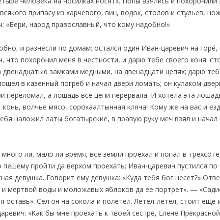
четыре человека на носилках носят». Попы взялись и похоронили
всякого припасу из харчевого, вин, водок, столов и стульев, но
: «Бери, народ православный, что кому надобно!»
бно, и разнесли по домам; остался один Иван-царевич на горе́,
, что похоронил меня в честности, и дарю тебе своего коня: ст
 двенадцатью замками медными, на двенадцати цепях; дарю тебе
пошел в казенный погреб и начал двери ломать; он кулаком две
ри переломал, а лошадь все цепи перервала. И хотела эта лошад
й, конь, волчье мясо, сорокаалтынная кляча! Кому же на вас и ез
 себя наложил латы богатырские, в правую руку меч взял и нача
 много ли, мало ли время, все земли проехал и попал в трехсоте
о пешему пройти да верхом проехать; Иван-царевич пустился по 
ная девушка. Говорит ему девушка: «Куда тебя бог несет?» Отве
и мертвой воды и моложавых яблоков да ее портрет». — «Садис
ня оставь». Сел он на сокола и полетел. Летел-летел, стоит еще
аревич: «Как бы мне проехать к твоей сестре, Елене Прекрасной