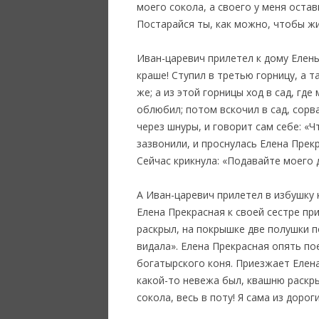
моего сокола, а своего у меня остав
Постарайся ты, как можно, чтобы жи
Иван-царевич прилетел к дому Елены
краше! Ступил в третью горницу, а т
же; а из этой горницы ход в сад, г
облюбил; потом вскочил в сад, сорва
через шнуры, и говорит сам себе: «Ч
зазвонили, и проснулась Елена Прек
Сейчас крикнула: «Подавайте моего д
А Иван-царевич прилетел в избушку 
Елена Прекрасная к своей сестре пр
раскрыл, на покрышке две полушки по
видала». Елена Прекрасная опять по
богатырского коня. Приезжает Елена
какой-то невежа был, квашню раскр
сокола, весь в поту! Я сама из дорог