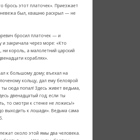
 то брось этот платочек». Приезжает
о невежа был, квашню раскрыл — не
аревич бросил платочек — и
у и закричала через море: «Кто
, ни король, а малолетний царский
двенадцати кораблях».
кал к большому дому; въехал на
олоченому кольцу, дал ему белоярой
, ты сюда попал! Здесь живет ведьма,
десь двенадцатый год; если ты
ь, то смотри к стенке не ложись!»
адо выходить к лошади». Ведьма сама
б.
и лежат около этой ямы два человека.