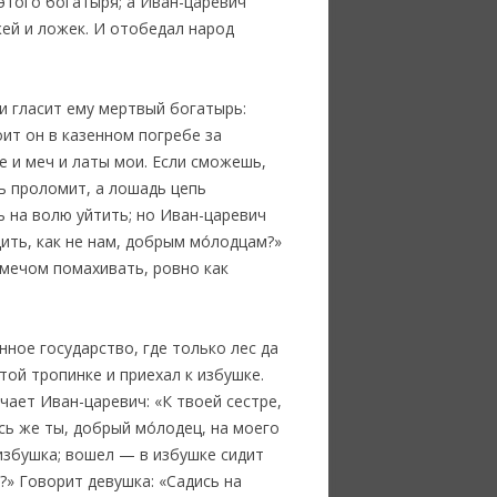
 этого богатыря; а Иван-царевич
жей и ложек. И отобедал народ
 и гласит ему мертвый богатырь:
оит он в казенном погребе за
 и меч и латы мои. Если сможешь,
рь проломит, а лошадь цепь
ь на волю уйтить; но Иван-царевич
дить, как не нам, добрым мо́лодцам?»
л мечом помахивать, ровно как
нное государство, где только лес да
той тропинке и приехал к избушке.
чает Иван-царевич: «К твоей сестре,
ь же ты, добрый мо́лодец, на моего
 избушка; вошел — в избушке сидит
?» Говорит девушка: «Садись на