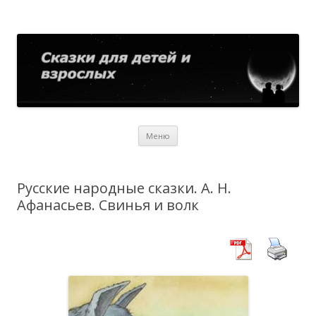
Сказки для детей и взрослых
Собрание сказок со всего мира
Перейти
Меню
к
содержимому
Русские народные сказки. А. Н.
Афанасьев. Свинья и волк