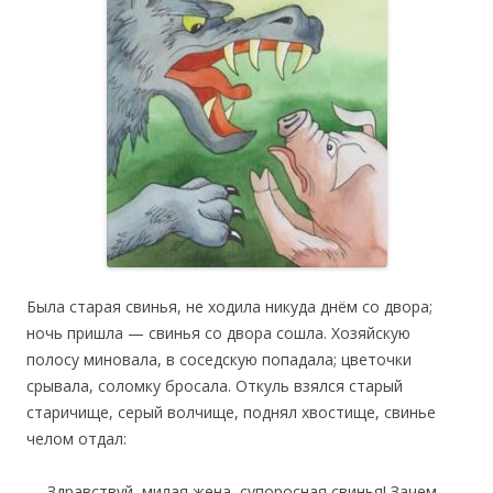
Была старая свинья, не ходила никуда днём со двора;
ночь пришла — свинья со двора сошла. Хозяйскую
полосу миновала, в соседскую попадала; цветочки
срывала, соломку бросала. Откуль взялся старый
старичище, серый волчище, поднял хвостище, свинье
челом отдал:
— Здравствуй, милая жена, супоросная свинья! Зачем