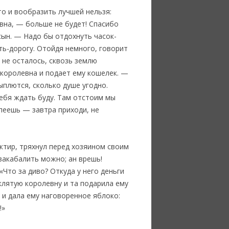
то и вообразить лучшей нельзя:
евна, — больше не будет! Спасибо
сын. — Надо бы отдохнуть часок-
ть-дорогу. Отойдя немного, говорит
 не осталось, сквозь землю
 королевна и подает ему кошелек. —
ыплются, сколько душе угодно.
тебя ждать буду. Там отстоим мы
спеешь — завтра приходи, не
ктир, тряхнул перед хозяином своим
 закабалить можно; ан врешь!
«Что за диво? Откуда у него деньги
клятую королевну и та подарила ему
и и дала ему наговоренное яблоко:
!»