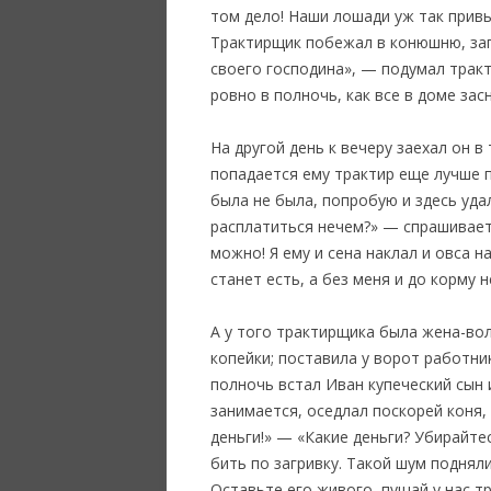
том дело! Наши лошади уж так привыч
Трактирщик побежал в конюшню, загля
своего господина», — подумал тракт
ровно в полночь, как все в доме засн
На другой день к вечеру заехал он в
попадается ему трактир еще лучше п
была не была, попробую и здесь удал
расплатиться нечем?» — спрашивает х
можно! Я ему и сена наклал и овса н
станет есть, а без меня и до корму 
А у того трактирщика была жена-вол
копейки; поставила у ворот работни
полночь встал Иван купеческий сын 
занимается, оседлал поскорей коня,
деньги!» — «Какие деньги? Убирайте
бить по загривку. Такой шум подняли
Оставьте его живого, пущай у нас т