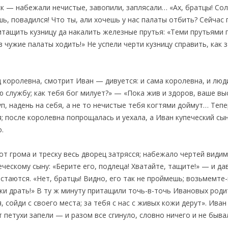
ск — набежали нечистые, завопили, заплясали… «Ах, братцы! Сол
ь, повадился! Что ты, али хочешь у нас палаты отбить? Сейчас 
итащить кузницу да накалить железные прутья: «Теми прутьями 
 в чужие палаты ходить!» Не успели черти кузницу справить, как
 королевна, смотрит Иван — дивуется: и сама королевна, и люди
ю службу; как тебя бог милует?» — «Пока жив и здоров, ваше вы
уп, надень на себя, а не то нечистые тебя когтями доймут… Теп
я; после королевна попрощалась и уехала, а Иван купеческий сын
.
т грома и треску весь дворец затрясся; набежало чертей видимо
еческому сыну: «Берите его, подлеца! Хватайте, тащите!» — и да
 остаются. «Нет, братцы! Видно, его так не проймешь; возьмемте
жи драть!» В ту ж минуту притащили точь-в-точь Ивановых родит
я, сойди с своего места; за тебя с нас с живых кожи дерут». Ива
 петухи запели — и разом все сгинуло, словно ничего и не быва