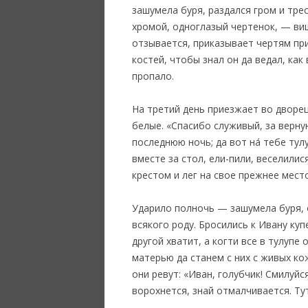
зашумела буря, раздался гром и тре
хромой, одноглазый чертенок, — виш
отзывается, приказывает чертям пр
костей, чтобы знал он да ведал, как
пропало.
На третий день приезжает во дворец
белые. «Спасибо служивый, за верну
последнюю ночь; да вот на́ тебе тул
вместе за стол, ели-пили, веселилис
крестом и лег на свое прежнее место
Ударило полночь — зашумела буря, о
всякого роду. Бросились к Ивану куп
другой хватит, а когти все в тулупе
матерью да станем с них с живых ко
они ревут: «Иван, голубчик! Смилуйс
ворохнется, знай отмалчивается. Тут