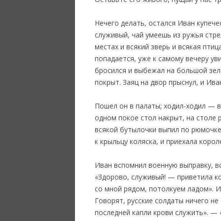
Нечего делать, остался Иван купечес
служивый, чай умеешь из ружья стрел
местах и всякий зверь и всякая птиц
попадается, уже к самому вечеру ув
бросился и выбежал на большой зел
покрыт. Заяц на двор прыснул, и Ива
Пошел он в палаты; ходил-ходил — во
одном покое стол накрыт, на столе 
всякой бутылочки выпил по рюмочке, 
к крыльцу коляска, и приехала корол
Иван вспомнил военную выправку, вс
«Здорово, служивый! — приветила к
со мной рядом, потолкуем ладом». 
Говорят, русские солдаты ничего не
последней капли крови служить». — «