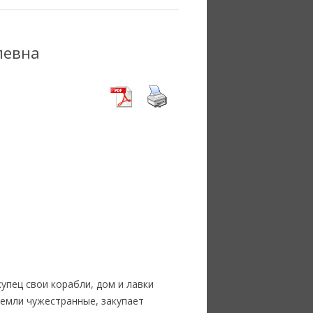
левна
упец свои корабли, дом и лавки
 земли чужестранные, закупает