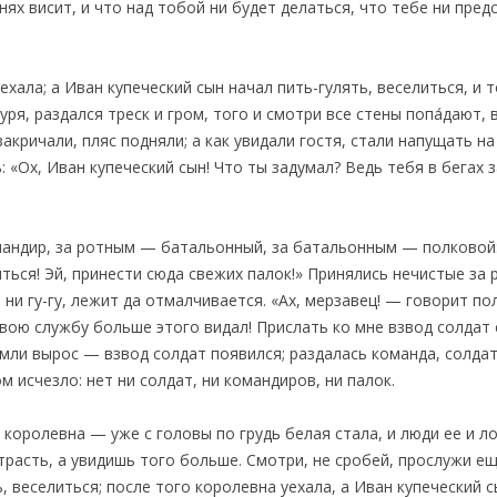
ях висит, и что над тобой ни будет делаться, что тебе ни пред
ехала; а Иван купеческий сын начал пить-гулять, веселиться, и 
ря, раздался треск и гром, того и смотри все стены попа́дают,
кричали, пляс подняли; а как увидали гостя, стали напущать на
«Ох, Иван купеческий сын! Что ты задумал? Ведь тебя в бегах за
ндир, за ротным — батальонный, за батальонным — полковой: 
яться! Эй, принести сюда свежих палок!» Принялись нечистые за
н ни гу-гу, лежит да отмалчивается. «Ах, мерзавец! — говорит п
свою службу больше этого видал! Прислать ко мне взвод солдат 
емли вырос — взвод солдат появился; раздалась команда, солда
м исчезло: нет ни солдат, ни командиров, ни палок.
 королевна — уже с головы по грудь белая стала, и люди ее и 
расть, а увидишь того больше. Смотри, не сробей, прослужи ещ
, веселиться; после того королевна уехала, а Иван купеческий с