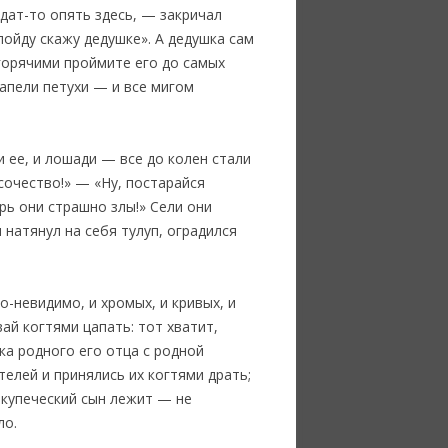
дат-то опять здесь, — закричал
пойду скажу дедушке». А дедушка сам
горячими проймите его до самых
 запели петухи — и все мигом
 ее, и лошади — все до колен стали
сочество!» — «Ну, постарайся
ерь они страшно злы!» Сели они
 натянул на себя тулуп, оградился
-невидимо, и хромых, и кривых, и
вай когтями цапать: тот хватит,
-ка родного его отца с родной
елей и принялись их когтями драть;
н купеческий сын лежит — не
ло.