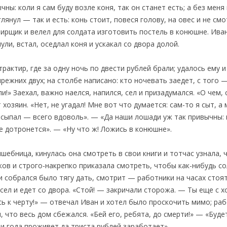
ны: коли я сам буду возле коня, так он станет есть; а без меня
нул — так и есть: конь стоит, повеся голову, на овес и не смо
ирщик и велел для солдата изготовить постель в конюшне. Иван 
ули, встал, оседлал коня и ускакал со двора долой.
 трактир, где за одну ночь по двести рублей брали; удалось ему 
режних двух; на столбе написано: кто ночевать заедет, с того 
и!» Заехал, важно наелся, напился, сел и призадумался. «О чем,
озяин. «Нет, не угадал! Мне вот что думается: сам-то я сыт, а
асыпал — всего вдоволь». — «Да наши лошади уж так привычны: к
не дотронется». — «Ну что ж! Ложись в конюшне».
шебница, кинулась она смотреть в свои книги и тотчас узнала, ч
ков и строго-накрепко приказала смотреть, чтобы как-нибудь со
и собрался было тягу дать, смотрит — работники на часах стоят;
 сел и едет со двора. «Стой! — закричали сторожа. — Ты еще с х
сь к черту!» — отвечал Иван и хотел было проскочить мимо; раб
, что весь дом сбежался. «Бей его, ребята, до смерти!» — «Буде
ри года проживет да триста рублей заработает».