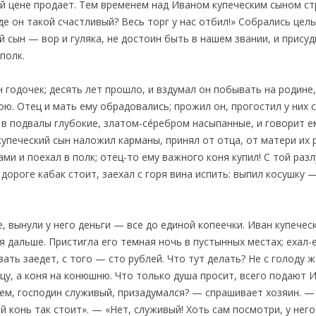
ей цене продает. Тем временем над Иваном купеческим сыном ст
-де он такой счастливый? Весь торг у нас отбил!» Собрались це
й сын — вор и гуляка, не достоин быть в нашем звании, и присуд
полк.
годочек; десять лет прошло, и вздумал он побывать на родине, 
ю. Отец и мать ему обрадовались; прожил он, прогостил у них с
 в подвалы глубокие, златом-се́ребром насыпанные, и говорит е
 купеческий сын наложил карманы, принял от отца, от матери их
ми и поехал в полк; отец-то ему важного коня купил! С той разл
 дороге кабак стоит, заехал с горя вина испить: выпил косушку
, вынули у него деньги — все до единой копеечки. Иван купечес
я дальше. Пристигла его темная ночь в пустынных местах; ехал-е
вать заедет, с того — сто рублей. Что тут делать? Не с голоду 
цу, а коня на конюшню. Что только душа просит, всего подают И
 чем, господин служивый, призадумался? — спрашивает хозяин. 
ый конь так стоит». — «Нет, служивый! Хоть сам посмотри, у него