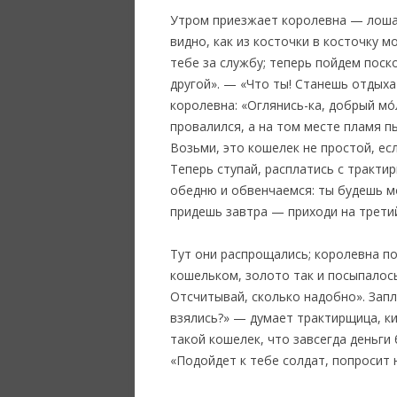
Утром приезжает королевна — лошади
видно, как из косточки в косточку 
тебе за службу; теперь пойдем поск
другой». — «Что ты! Станешь отдыха
королевна: «Оглянись-ка, добрый мо
провалился, а на том месте пламя п
Возьми, это кошелек не простой, ес
Теперь ступай, расплатись с тракти
обедню и обвенчаемся: ты будешь мо
придешь завтра — приходи на третий 
Тут они распрощались; королевна по
кошельком, золото так и посыпалось:
Отсчитывай, сколько надобно». Запла
взялись?» — думает трактирщица, ки
такой кошелек, что завсегда деньги 
«Подойдет к тебе солдат, попросит н