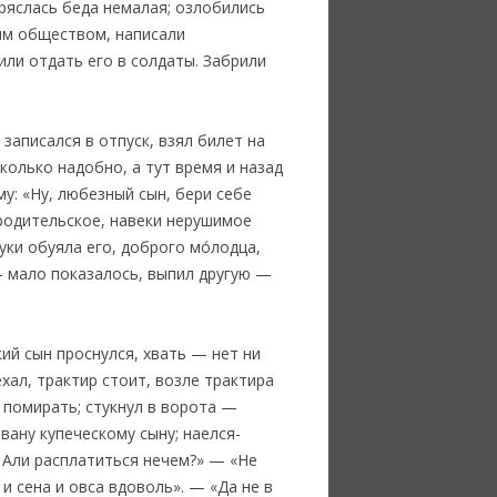
ряслась беда немалая; озлобились
лым обществом, написали
или отдать его в солдаты. Забрили
записался в отпуск, взял билет на
колько надобно, а тут время и назад
му: «Ну, любезный сын, бери себе
 родительское, навеки нерушимое
уки обуяла его, доброго мо́лодца,
 — мало показалось, выпил другую —
кий сын проснулся, хвать — нет ни
хал, трактир стоит, возле трактира
ж помирать; стукнул в ворота —
вану купеческому сыну; наелся-
— Али расплатиться нечем?» — «Не
 и сена и овса вдоволь». — «Да не в