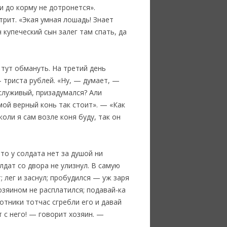
 и до корму не дотронется».
трит. «Экая умная лошадь! Знает
купеческий сын залег там спать, да
и тут обмануть. На третий день
— триста рублей. «Ну, — думает, —
 служивый, призадумался? Али
 мой верный конь так стоит». — «Как
оли я сам возле коня буду, так он
то у солдата нет за душой ни
лдат со двора не улизнул. В самую
 лег и заснул; пробудился — уж заря
озяином не расплатился; подавай-ка
отники тотчас сгребли его и давай
т с него! — говорит хозяин. —