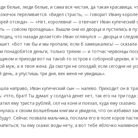
 белые, люди белые, и сама вся чистая, да такая красавица, ч
мозжечок переливается. «Видел страсть, — говорит Ивану корол
орей отсюда». — «Нет, королевна! — отвечает Иван купеческий 
ть — совсем пропадешь». Вышли они из дворца и пустились в пу
́лодец, что назади делается!» Иван оглянулся — дворца и следов
ышет. «Вот так бы и мы пропали, если б замешкались! — сказала
ли понадобятся деньги, только тряхни — и тотчас червонцы пос
рщиком и приходи вот на такой-то остров к соборной церкви, я 
й муж, а я твоя жена. Да смотри не опоздай; если сегодня не у
день, а упустишь три дня, век меня не увидишь».
шла направо, Иван купеческий сын — налево. Приходит он в тра
 «Что, брат! Ты думал: у солдата денег нет, так его на три года
тил ему триста рублей, сел на коня и поехал, куда ему сказано. 
нулась к своим волшебным книгам и увидела, что он избавил за
будут. Сейчас позвала мальчика, послала его в поле коров паст
апиться; ты ему скажи: воды нету, а вот тебе яблочко наливное