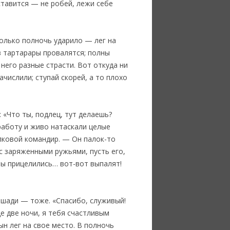
ставится — не робей, лежи себе
только полночь ударило — лег на
 в тартарары провалятся; полны
 него разные страсти. Вот откуда ни
числили; ступай скорей, а то плохо
«Что ты, подлец, тут делаешь?
 работу и живо натаскали целые
олковой командир. — Он палок-то
с заряженными ружьями, пусть его,
ты прицелились… вот-вот выпалят!
лошади — тоже. «Спасибо, служивый!
е две ночи, я тебя счастливым
ын лег на свое место. В полночь