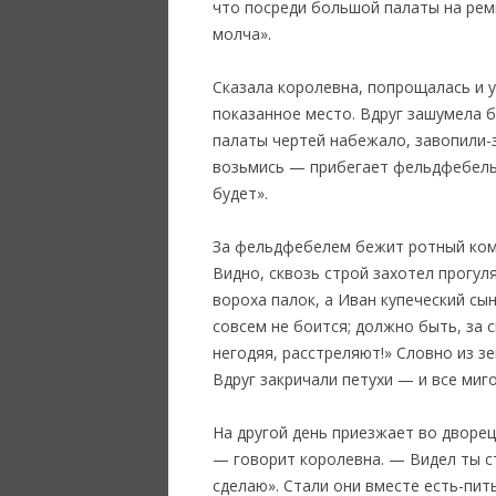
что посреди большой палаты на ремн
молча».
Сказала королевна, попрощалась и у
показанное место. Вдруг зашумела бу
палаты чертей набежало, завопили-за
возьмись — прибегает фельдфебель: 
будет».
За фельдфебелем бежит ротный кома
Видно, сквозь строй захотел прогул
вороха палок, а Иван купеческий сы
совсем не боится; должно быть, за 
негодяя, расстреляют!» Словно из з
Вдруг закричали петухи — и все миго
На другой день приезжает во дворец
— говорит королевна. — Видел ты ст
сделаю». Стали они вместе есть-пить