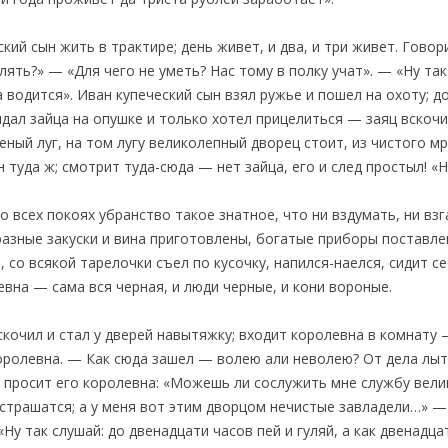
кий сын жить в трактире; день живет, и два, и три живет. Говор
ять?» — «Для чего не уметь? Нас тому в полку учат». — «Ну так
а водится». Иван купеческий сын взял ружье и пошел на охоту; д
идал зайца на опушке и только хотел прицелиться — заяц вскочил
еный луг, на том лугу великолепный дворец стоит, из чистого 
н туда ж; смотрит туда-сюда — нет зайца, его и след простыл! «
 всех покоях убранство такое знатное, что ни вздумать, ни взга
разные закуски и вина приготовлены, богатые приборы поставле
со всякой тарелочки съел по кусочку, напился-наелся, сидит себ
евна — сама вся черная, и люди черные, и кони вороные.
кочил и стал у дверей навытяжку; входит королевна в комнату —
оролевна. — Как сюда зашел — волею али неволею? От дела лыт
И просит его королевна: «Можешь ли сослужить мне службу вел
 страшатся; а у меня вот этим дворцом нечистые завладели…» —
Ну так слушай: до двенадцати часов пей и гуляй, а как двенадц