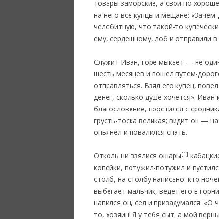
товары заморские, а свои по хорош
на него все купцы и мещане: «Зачем
челобитную, что такой-то купечески
ему, сердешному, лоб и отправили в 
Служит Иван, горе мыкает — не один 
шесть месяцев и пошел путем-дорого
отправляться. Взял его купец, повел
денег, сколько душе хочется». Иван
благословение, простился с сродника
грусть-тоска великая; видит он — на
опьянел и повалился спать.
[1]
Отколь ни взялися ошары
кабацкие
копейки, потужил-потужил и пустилс
столб, на столбу написано: кто ноче
выбегает мальчик, ведет его в горни
напился он, сел и призадумался. «О
то, хозяин! Я у тебя сыт, а мой верн