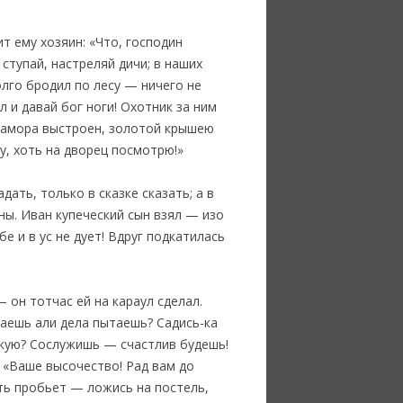
ит ему хозяин: «Что, господин
 ступай, настреляй дичи; в наших
олго бродил по лесу — ничего не
 и давай бог ноги! Охотник за ним
мрамора выстроен, золотой крышею
Ну, хоть на дворец посмотрю!»
дать, только в сказке сказать; а в
ны. Иван купеческий сын взял — изо
е и в ус не дует! Вдруг подкатилась
 он тотчас ей на караул сделал.
аешь али дела пытаешь? Садись-ка
икую? Сослужишь — счастлив будешь!
 «Ваше высочество! Рад вам до
ать пробьет — ложись на постель,