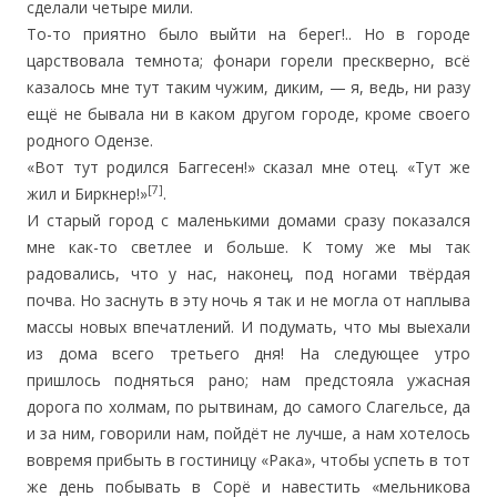
сделали четыре мили.
То-то приятно было выйти на берег!.. Но в городе
царствовала темнота; фонари горели прескверно, всё
казалось мне тут таким чужим, диким, — я, ведь, ни разу
ещё не бывала ни в каком другом городе, кроме своего
родного Одензе.
«Вот тут родился Баггесен!» сказал мне отец. «Тут же
[7]
жил и Биркнер!»
.
И старый город с маленькими домами сразу показался
мне как-то светлее и больше. К тому же мы так
радовались, что у нас, наконец, под ногами твёрдая
почва. Но заснуть в эту ночь я так и не могла от наплыва
массы новых впечатлений. И подумать, что мы выехали
из дома всего третьего дня! На следующее утро
пришлось подняться рано; нам предстояла ужасная
дорога по холмам, по рытвинам, до самого Слагельсе, да
и за ним, говорили нам, пойдёт не лучше, а нам хотелось
вовремя прибыть в гостиницу «Рака», чтобы успеть в тот
же день побывать в Сорё и навестить «мельникова