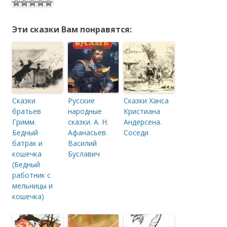
Эти сказки Вам понравятся:
Сказки
Русские
Сказки Ханса
братьев
народные
Кристиана
Гримм.
сказки. А. Н.
Андерсена.
Бедный
Афанасьев.
Соседи
батрак и
Василий
кошечка
Буславич
(Бедный
работник с
мельницы и
кошечка)