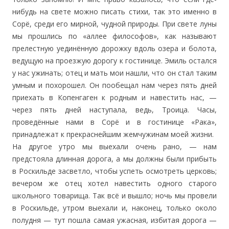
нибудь на свете можно писать стихи, так это именно в
Сорё, среди его мирной, чудной природы. При свете луны
мы прошлись по «аллее философов», как называют
прелестную уединённую дорожку вдоль озера и болота,
ведущую на проезжую дорогу к гостинице. Эмиль остался
у нас ужинать; отец и мать мои нашли, что он стал таким
умным и похорошел. Он пообещал нам через пять дней
приехать в Копенгаген к родным и навестить нас, —
через пять дней наступала, ведь, Троица. Часы,
проведённые нами в Сорё и в гостинице «Рака»,
принадлежат к прекраснейшим жемчужинам моей жизни.
На другое утро мы выехали очень рано, — нам
предстояла длинная дорога, а мы должны были прибыть
в Роскильде засветло, чтобы успеть осмотреть церковь;
вечером же отец хотел навестить одного старого
школьного товарища. Так всё и вышло; ночь мы провели
в Роскильде, утром выехали и, наконец, только около
полудня — тут пошла самая ужасная, избитая дорога —