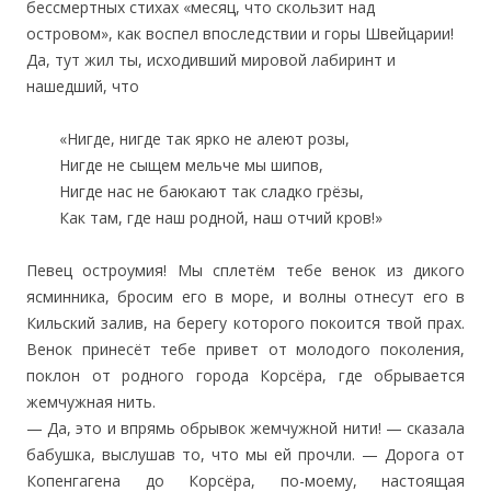
бессмертных стихах «месяц, что скользит над
островом», как воспел впоследствии и горы Швейцарии!
Да, тут жил ты, исходивший мировой лабиринт и
нашедший, что
«Нигде, нигде так ярко не алеют розы,
Нигде не сыщем мельче мы шипов,
Нигде нас не баюкают так сладко грёзы,
Как там, где наш родной, наш отчий кров!»
Певец остроумия! Мы сплетём тебе венок из дикого
ясминника, бросим его в море, и волны отнесут его в
Кильский залив, на берегу которого покоится твой прах.
Венок принесёт тебе привет от молодого поколения,
поклон от родного города Корсёра, где обрывается
жемчужная нить.
— Да, это и впрямь обрывок жемчужной нити! — сказала
бабушка, выслушав то, что мы ей прочли. — Дорога от
Копенгагена до Корсёра, по-моему, настоящая