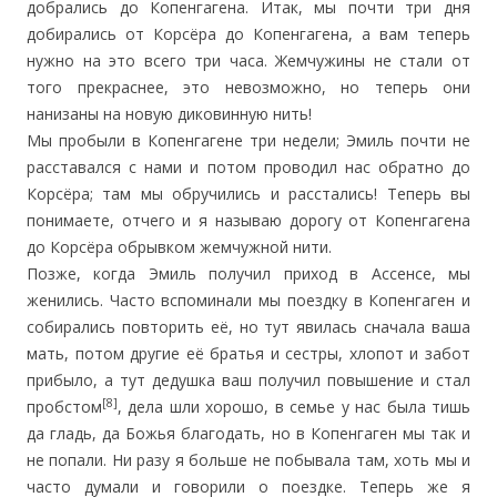
добрались до Копенгагена. Итак, мы почти три дня
добирались от Корсёра до Копенгагена, а вам теперь
нужно на это всего три часа. Жемчужины не стали от
того прекраснее, это невозможно, но теперь они
нанизаны на новую диковинную нить!
Мы пробыли в Копенгагене три недели; Эмиль почти не
расставался с нами и потом проводил нас обратно до
Корсёра; там мы обручились и расстались! Теперь вы
понимаете, отчего и я называю дорогу от Копенгагена
до Корсёра обрывком жемчужной нити.
Позже, когда Эмиль получил приход в Ассенсе, мы
женились. Часто вспоминали мы поездку в Копенгаген и
собирались повторить её, но тут явилась сначала ваша
мать, потом другие её братья и сестры, хлопот и забот
прибыло, а тут дедушка ваш получил повышение и стал
[8]
пробстом
, дела шли хорошо, в семье у нас была тишь
да гладь, да Божья благодать, но в Копенгаген мы так и
не попали. Ни разу я больше не побывала там, хоть мы и
часто думали и говорили о поездке. Теперь же я