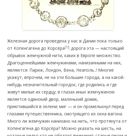
Железная дорога проведена у нас в Дании пока только
[1]
от Копенгагена до Корсёра
; дорога эта — настоящий
обрывок жемчужной нити, каких в Европе множество.
Драгоценнейшими жемчужинами, нанизанными на них,
являются: Париж, Лондон, Вена, Неаполь..! Многие
укажут, впрочем, не на эти большие города, а на какой-
нибудь незначительный городок, где родились и где
живут милые их сердцу; в глазах иных жемчужиною
является одинокий двор, маленький домик,
приютившийся в зелени; миг — и он промелькнул перед
глазами путешественника, смотрящего из окна вагона.
Много ли жемчужин нанизано на нить, что протянута от
Копенгагена до Корсёра? Можно указать на шесть, на
которые редко кто не обратит внимания; старые песни и