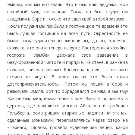
Эмиля», как мы его звали. Это и был ваш дедушка, мой
покойный муж, священник. Тогда он был студентом
академии в Сорё и только что сдал свой второй экзамен.
После полудня мы прибыли в гостиницу; в те времена это
была лучшая гостиница на всём пути. Окрестности её
были тогда удивительно живописны, да вы, конечно,
скажете, что они и теперь не хуже. Расторопная хозяйка,
госпожа Пламбек, держала своё заведение в
безукоризненной чистоте и порядке. На стене, в рамке за
стеклом, висело письмо Баггесена к ней, — на него
стоило взглянуть! В моих глазах это была такая
достопримечательность!.. Потом мы пошли в Сорё и
разыскали Эмиля. Вот-то обрадовался он нам, а мы ему!
Как он был мил, внимателен к нам! Вместе пошли мы в
церковь, где находится могила Абсалона и гробница
Гольберга, осматривали старинные надписи на стенах,
сделанные монахами, переправлялись через озеро на
«Парнас», словом, провели чудеснейший вечер, какой
только запомню! И мне право казалось, что если где-