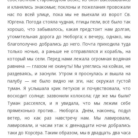
и кланялись знакомые; поклоны и пожелания провожали
нас по всей улице, пока мы не выехали из ворот Св.
Юргена. Погода стояла чудная, птицы пели, всё было так
хорошо, что забывалось, какая предстоит нам долгая,
утомительная дорога до Нюборга; к вечеру, однако, мы
благополучно добрались до него. Почта приходила туда
только ночью, а раньше не отправлялся и корабль, на
который мы сели. Перед нами лежала огромная водяная
равнина — глазом не окинуть! Мы улеглись на койках, не
раздеваясь, и заснули. Утром я проснулась и вышла на
палубу — не было видно ни зги, нас окружал густой
туман. Я услышала крик петухов и почувствовала, что
восходит солнце; зазвонили колокола; где же мы были?
Туман рассеялся, и я увидала, что мы лежим себе
прямёхонько против… Нюборга. Днём, наконец, подул
ветер, но как раз навстречу нам. Мы лавировали,
лавировали, и часам этак к двенадцати ночи добрались
таки до Корсёра. Таким образом, мы в двадцать два часа