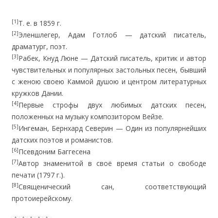
[1]
Т. е. в 1859 г.
[2]
Эленшлегер, Адам Готлоб — датский писатель,
драматург, поэт.
[3]
Рабек, Кнуд Люне — Датский писатель, критик и автор
чувствительных и популярных застольных песен, бывший
с женою своею Каммой душою и центром литературных
кружков Дании.
[4]
Первые строфы двух любимых датских песен,
положенных на музыку композитором Вейзе.
[5]
Ингеман, Бернхард Северин — Один из популярнейших
датских поэтов и романистов.
[6]
Псевдоним Баггесена
[7]
Автор знаменитой в своё время статьи о свободе
печати (1797 г.).
[8]
Священический сан, соответствующий
протоиерейскому.