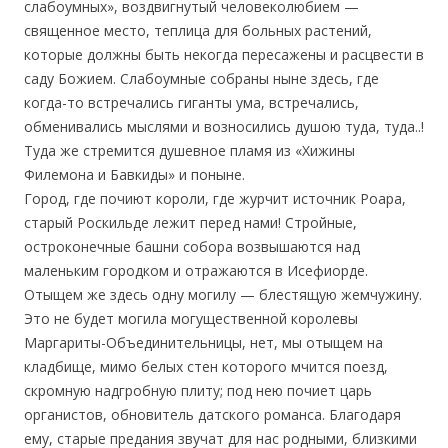
слабоумных», воздвигнутый человеколюбием —
священное место, теплица для больных растений,
которые должны быть некогда пересажены и расцвести в
саду Божием. Слабоумные собраны ныне здесь, где
когда-то встречались гиганты ума, встречались,
обменивались мыслями и возносились душою туда, туда..!
Туда же стремится душевное пламя из «Хижины
Филемона и Бавкиды» и поныне.
Город, где почиют короли, где журчит источник Роара,
старый Роскильде лежит перед нами! Стройные,
остроконечные башни собора возвышаются над
маленьким городком и отражаются в Исефиорде.
Отыщем же здесь одну могилу — блестящую жемчужину.
Это не будет могила могущественной королевы
Маргариты-Объединительницы, нет, мы отыщем на
кладбище, мимо белых стен которого мчится поезд,
скромную надгробную плиту; под нею почиет царь
органистов, обновитель датского романса. Благодаря
ему, старые предания звучат для нас родными, близкими