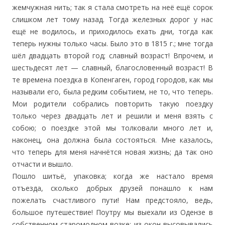
жемчужная нить; так я стала смотреть на неё ещё сорок
слишком лет тому назад. Тогда железных дорог у нас
ещё не водилось, и приходилось ехать дни, тогда как
теперь нужны только часы. Было это в 1815 г.; мне тогда
шёл двадцать второй год; славный возраст! Впрочем, и
шестьдесят лет — славный, благословенный возраст! В
те времена поездка в Копенгаген, город городов, как мы
называли его, была редким событием, не то, что теперь.
Мои родители собрались повторить такую поездку
только через двадцать лет и решили и меня взять с
собою; о поездке этой мы толковали много лет и,
наконец, она должна была состояться. Мне казалось,
что теперь для меня начнётся новая жизнь; да так оно
отчасти и вышло.
Пошло шитьё, упаковка; когда же настало время
отъезда, сколько добрых друзей понашло к нам
пожелать счастливого пути! Нам предстояло, ведь,
большое путешествие! Поутру мы выехали из Одензе в
собственном старомодном возке; из окон высовывались