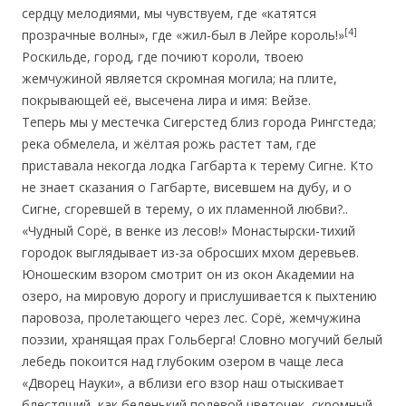
сердцу мелодиями, мы чувствуем, где «катятся
[4]
прозрачные волны», где «жил-был в Лейре король!»
Роскильде, город, где почиют короли, твоею
жемчужиной является скромная могила; на плите,
покрывающей её, высечена лира и имя: Вейзе.
Теперь мы у местечка Сигерстед близ города Рингстеда;
река обмелела, и жёлтая рожь растет там, где
приставала некогда лодка Гагбарта к терему Сигне. Кто
не знает сказания о Гагбарте, висевшем на дубу, и о
Сигне, сгоревшей в терему, о их пламенной любви?..
«Чудный Сорё, в венке из лесов!» Монастырски-тихий
городок выглядывает из-за обросших мхом деревьев.
Юношеским взором смотрит он из окон Академии на
озеро, на мировую дорогу и прислушивается к пыхтению
паровоза, пролетающего через лес. Сорё, жемчужина
поэзии, хранящая прах Гольберга! Словно могучий белый
лебедь покоится над глубоким озером в чаще леса
«Дворец Науки», а вблизи его взор наш отыскивает
блестящий, как беленький полевой цветочек, скромный