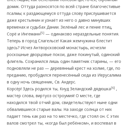
домик. Оттуда разносятся по всей стране благочестивые
псалмы; к раздающемуся оттуда слову прислушивается
даже крестьянин и узнаёт из него о давно минувших
временах и судьбах Дании. Зелёный лес и пение птиц,
[5]
Сорё и Ингеманн
— одинаково нераздельные понятия.
Теперь в город Слагельсе! Какая жемчужина блестит
здесь? Исчез Антворсковский монастырь, исчезли
роскошные дворцовые покои, даже покинутый, одинокий
флигель. Сохранился лишь один памятник старины, — его
подновляли не раз — деревянный крест на холме, где, по
преданию, пробудился перенесённый сюда из Иерусалима
в одну ночь священник, Св. Андерс.
[6]
Корсёр! Здесь родился ты, Кнуд Зеландский дядюшка
,
мастер слова, виртуоз остроумия! О месте, где
находился твой отчий дом, свидетельствуют ныне одни
обвалившиеся старые валы. На заходе солнца от них
падает тень как раз на то местечко, где стоял он. С этих
валов смотрел ты, «когда был ребёнком», и воспевал в