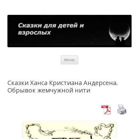
Сказки для детей и взрослых
Собрание сказок со всего мира
Перейти
Меню
к
содержимому
Сказки Ханса Кристиана Андерсена.
Обрывок жемчужной нити