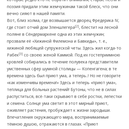
поэзия придали этим жемчужинам такой блеск, что они
вечно сияют в нашей памяти.
Вот, близ холма, где возвышается дворец Фредерика IV,
[2]
где стоит отчий дом Эленшлегера
, блестит на лесной
поляне в Сёндермаркене одна из этих жемчужин;
прозвали её «Хижиной Филемона и Бавкиды», т. е.,
хижиной любящей супружеской четы. Здесь жил когда-то
[3]
Рабек
со своею женой Каммой. Под их гостеприимною
кровлей собирались в течение полувека представители
умственных сфер шумной столицы — Копенгагена; в те
времена здесь был приют ума, а теперь..! Но не говорите
«как изменчивы времена!» Здесь и теперь «приют ума»,
теплица для больных растений! Бутоны, что не в силах
распуститься, всё-таки скрывают в себе ростки, лепестки
и семена. Солнце ума светит в этот мирный приют,
оживляет растения, пробуждает к жизни зародыши.
Впечатления окружающего мира, воспринимаемые
тёмною душою, отражаются в глазах. «Приют