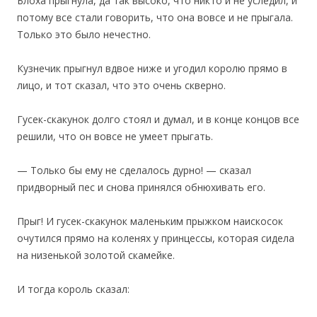
Блоха прыгнула, да так высоко, что никто и не уследил, и
потому все стали говорить, что она вовсе и не прыгала.
Только это было нечестно.
Кузнечик прыгнул вдвое ниже и угодил королю прямо в
лицо, и тот сказал, что это очень скверно.
Гусек-скакунок долго стоял и думал, и в конце концов все
решили, что он вовсе не умеет прыгать.
— Только бы ему не сделалось дурно! — сказал
придворный пес и снова принялся обнюхивать его.
Прыг! И гусек-скакунок маленьким прыжком наискосок
очутился прямо на коленях у принцессы, которая сидела
на низенькой золотой скамейке.
И тогда король сказал: