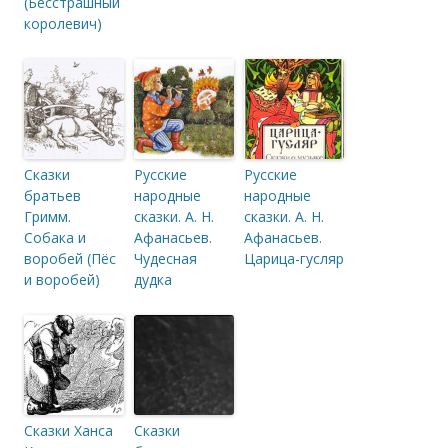
(Бесстрашный
королевич)
Сказки
Русские
Русские
братьев
народные
народные
Гримм.
сказки. А. Н.
сказки. А. Н.
Собака и
Афанасьев.
Афанасьев.
воробей (Пёс
Чудесная
Царица-гусляр
и воробей)
дудка
Сказки Ханса
Сказки