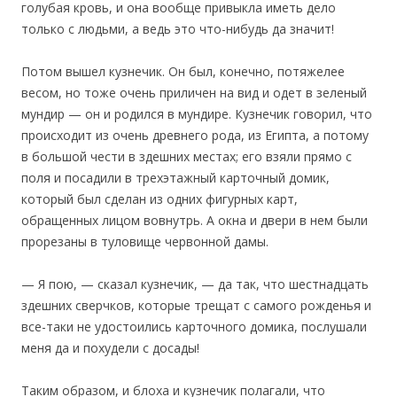
голубая кровь, и она вообще привыкла иметь дело
только с людьми, а ведь это что-нибудь да значит!
Потом вышел кузнечик. Он был, конечно, потяжелее
весом, но тоже очень приличен на вид и одет в зеленый
мундир — он и родился в мундире. Кузнечик говорил, что
происходит из очень древнего рода, из Египта, а потому
в большой чести в здешних местах; его взяли прямо с
поля и посадили в трехэтажный карточный домик,
который был сделан из одних фигурных карт,
обращенных лицом вовнутрь. А окна и двери в нем были
прорезаны в туловище червонной дамы.
— Я пою, — сказал кузнечик, — да так, что шестнадцать
здешних сверчков, которые трещат с самого рожденья и
все-таки не удостоились карточного домика, послушали
меня да и похудели с досады!
Таким образом, и блоха и кузнечик полагали, что