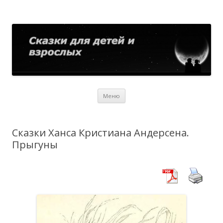
Сказки для детей и взрослых
Собрание сказок со всего мира
Перейти
Меню
к
содержимому
Сказки Ханса Кристиана Андерсена.
Прыгуны