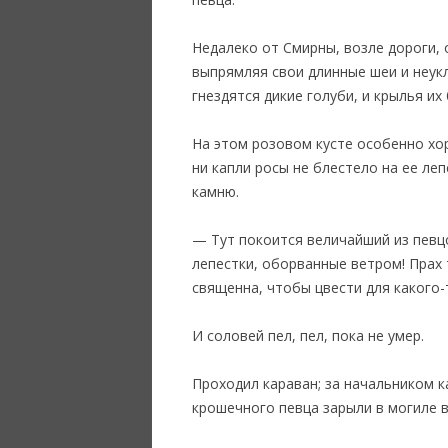
Недалеко от Смирны, возле дороги, 
выпрямляя свои длинные шеи и неук
гнездятся дикие голуби, и крылья и
На этом розовом кусте особенно хор
ни капли росы не блестело на ее ле
камню.
— Тут покоится величайший из певцо
лепестки, оборванные ветром! Прах 
священна, чтобы цвести для какого-
И соловей пел, пел, пока не умер.
Проходил караван; за начальником 
крошечного певца зарыли в могиле в