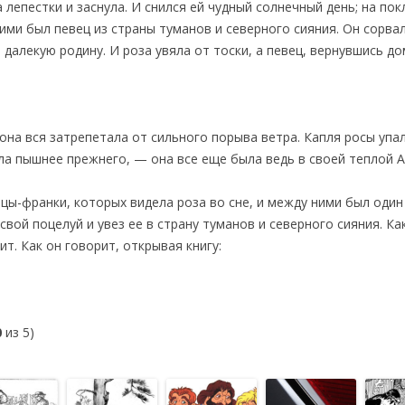
а лепестки и заснула. И снился ей чудный солнечный день; на по
ми был певец из страны туманов и северного сияния. Он сорвал р
 далекую родину. И роза увяла от тоски, а певец, вернувшись дом
она вся затрепетала от сильного порыва ветра. Капля росы упал
ела пышнее прежнего, — она все еще была ведь в своей теплой А
ы-франки, которых видела роза во сне, и между ними был один 
 свой поцелуй и увез ее в страну туманов и северного сияния. К
ит. Как он говорит, открывая книгу:
0
из 5)