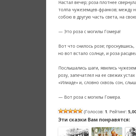
Настал вечер; роза плотнее свернул
толпа чужеземцев-франков; между ни
собою в другую часть света, на свою
— Это роза с могилы Гомера!
Вот что снилось розе; проснувшись, 
но вот встало солнце, и роза расцв
Послышались шаги, явились чужеземц
розу, запечатлел на ее свежих устах
«Илиаде» и, словно сквозь сон, слыш
— Вот роза с могилы Гомера.
(Голосов:
1
. Рейтинг:
5,0
Эти сказки Вам понравятся: