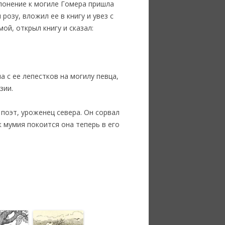
клонение к могиле Гомера пришла
озу, вложил ее в книгу и увез с
ой, открыл книгу и сказал:
а с ее лепестков на могилу певца,
зии.
поэт, уроженец севера. Он сорвал
ак мумия покоится она теперь в его