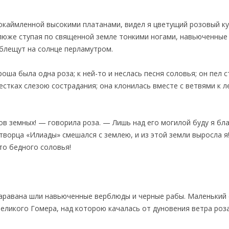
окаймленной высокими платанами, видел я цветущий розовый ку
люже ступая по священной земле тонкими ногами, навьюченные
х блещут на солнце перламутром.
оша была одна роза; к ней-то и неслась песня соловья; он пел 
пестках слезою сострадания; она клонилась вместе с ветвями к
в земных! — говорила роза. — Лишь над его могилой буду я бла
творца «Илиады» смешался с землею, и из этой земли выросла я!
то бедного соловья!
каравана шли навьюченные верблюды и черные рабы. Маленький 
еликого Гомера, над которою качалась от дуновения ветра роза