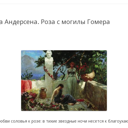
а Андерсена. Роза с могилы Гомера
юбви соловья к розе: в тихие звездные ночи несется к благоух