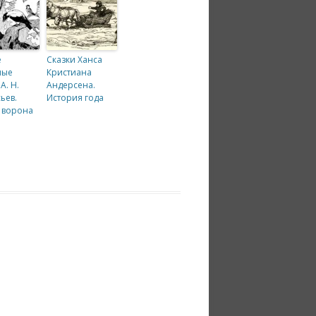
е
Сказки Ханса
ные
Кристиана
А. Н.
Андерсена.
ьев.
История года
 ворона