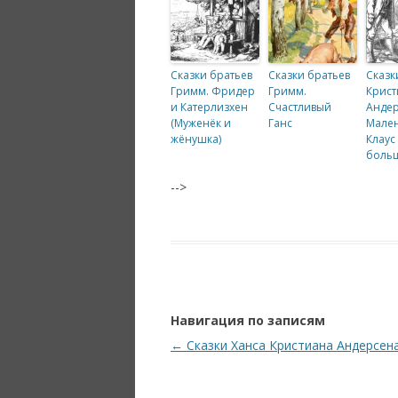
Сказки братьев
Сказки братьев
Сказк
Гримм. Фридер
Гримм.
Крист
и Катерлизхен
Счастливый
Андер
(Муженёк и
Ганс
Мале
жёнушка)
Клаус
больш
-->
Навигация по записям
←
Сказки Ханса Кристиана Андерсен