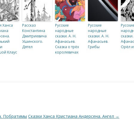
и Ханса
Рассказ
Русские
Русские
Русски
иана
Константина
народные
народные
народ
сена.
Дмитриевича
сказки. А. Н.
сказки. А. Н.
сказки. 
нький
Ушинского.
Афанасьев.
Афанасьев.
Афанас
 и
Дятел
Сказка о трёх
Грибы
Орёл и
ой Клаус
королевичах
а. Побратимы
Сказки Ханса Кристиана Андерсена. Ангел
→