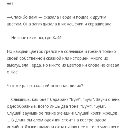
нет.
—Спасибо вам! — сказала Герда и пошла к другим
цветам. Она заглядывала в их чашечки и спрашивала:
—Не знаете ли вы, где Кай?
Но каждый цветок грелся на солнышке и грезил только
своей собственной сказкой или историей; много их
выслушала Герда, но никто из цветов ни слова не сказал
о Кае.
Что же рассказала ей огненная лилия?
—Слышишь, как бьет барабан? “Бум!”, “Бум!”. Звуки очень
однообразные, всего лишь два тона: “Бум!”, “Бум!”.
Слушай заунывное пение женщин! Слушай крики жрецов
… В длинном алом одеянии стоит на костре вдова
индийца. Языки пламени охватывают ее и тело умершего