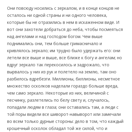
Они повсюду носились с зеркалом, и в конце концов не
осталось ни одной страны и ни одного человека,
которые бы не отразились в нем в искаженном виде. И
вот они захотели добраться до неба, чтобы посмеяться
над ангелами и над господом богом. Чем выше
поднимались они, тем больше гримасничало и
кривлялось зеркало; им трудно было удержать его: они
летели все выше и выше, все ближе к богу и ангелам; но
вдруг зеркало так перекосилось и задрожало, что
вырвалось у них из рук и полетело на землю, там оно
разбилось вдребезги. Миллионы, биллионы, несметное
множество осколков наделали гораздо больше вреда,
чем само зеркало. Некоторые из них, величиной с
песчинку, разлетелись по белу свету и, случалось,
попадали людям в глаза; они оставались там, а люди с
той поры видели все шиворот-навыворот или замечали
во всем только дурные стороны: дело в том, что каждый
крошечный осколок обладал той же силой, что и