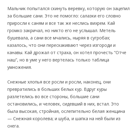
Мальчик попытался скинуть веревку, которую он зацепил
за большие сани. Это не помогло: салазки его словно
приросли к саням и все так же неслись вихрем. Кай
громко закричал, но никто его не услышал. Метель
бушевала, а сани все мчались, ныряя в сугробах;
казалось, что они перескакивают через изгороди и
канавы. Кай дрожал от страха, он хотел прочесть “Отче
наш”, но в уме у него вертелась только таблица
умножения.
Снежные хлопья все росли и росли, наконец, они
превратились в больших белых кур. Вдруг куры
разлетелись во все стороны, большие сани
остановились, и человек, сидевший в них, встал. Это
была высокая, стройная, ослепительно белая женщина
— Снежная королева; и шуба, и шапка на ней были из
снега.