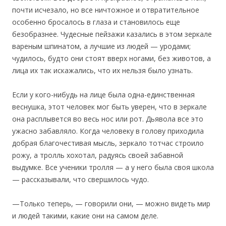
почти исчезало, но все ничтожное и отвратительное
особенно бросалось в глаза и становилось еще
безобразнее. Чудесные пейзажи казались в этом зеркале
вареным шпинатом, а лучшие из людей — уродами;
чудилось, будто они стоят вверх ногами, без животов, а
лица их так искажались, что их нельзя было узнать.
Если у кого-нибудь на лице была одна-единственная
веснушка, этот человек мог быть уверен, что в зеркале
она расплывется во весь нос или рот. Дьявола все это
ужасно забавляло. Когда человеку в голову приходила
добрая благочестивая мысль, зеркало тотчас строило
рожу, а тролль хохотал, радуясь своей забавной
выдумке. Все ученики тролля — а у него была своя школа
— рассказывали, что свершилось чудо.
—Только теперь, — говорили они, — можно видеть мир
и людей такими, какие они на самом деле.