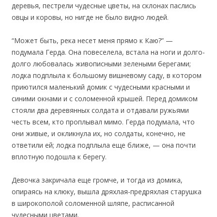
деревья, пестрели чудесные цветы, на склонах паслись
овцы и коровы, но нигде не было видно людей.
“Может быть, река несет меня прямо к Каю?” —
подумала Герда. Она повеселела, встала на ноги и долго-
долго любовалась живописными зелеными берегами;
лодка подплыла к большому вишневому саду, в котором
приютился маленький домик с чудесными красными и
синими окнами и с соломенной крышей. Перед домиком
стояли два деревянных солдата и отдавали ружьями
честь всем, кто проплывал мимо. Герда подумала, что
они живые, и окликнула их, но солдаты, конечно, не
ответили ей; лодка подплыла еще ближе, — она почти
вплотную подошла к берегу.
Девочка закричала еще громче, и тогда из домика,
опираясь на клюку, вышла дряхлая-предряхлая старушка
в широкополой соломенной шляпе, расписанной
чудесными цветами.