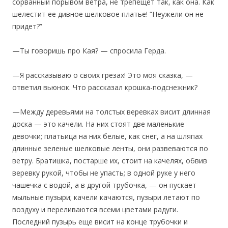
сорванный порывом ветра, не трепещет так, как она. Как
шелестит ее дивное шелковое платье! “Неужели он не
придет?”
—Ты говоришь про Кая? — спросила Герда.
—Я рассказываю о своих грезах! Это моя сказка, —
ответил вьюнок. Что рассказал крошка-подснежник?
—Между деревьями на толстых веревках висит длинная
доска — это качели. На них стоят две маленькие
девочки; платьица на них белые, как снег, а на шляпах
длинные зеленые шелковые ленты, они развеваются по
ветру. Братишка, постарше их, стоит на качелях, обвив
веревку рукой, чтобы не упасть; в одной руке у него
чашечка с водой, а в другой трубочка, — он пускает
мыльные пузыри; качели качаются, пузыри летают по
воздуху и переливаются всеми цветами радуги.
Последний пузырь еще висит на конце трубочки и