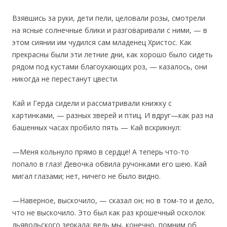
Взявшись за руки, дети пели, целовали розы, смотрели
на ясные солнечные блики и разговаривали с ними, — в
этом сиянии им чудился сам младенец Христос. Как
прекрасны были эти летние дни, как хорошо было сидеть
рядом под кустами благоухающих роз, — казалось, они
никогда не перестанут цвести.
Кай и Герда сидели и рассматривали книжку с
картинками, — разных зверей и птиц. И вдруг—как раз на
башенных часах пробило пять — Кай вскрикнул:
—Меня кольнуло прямо в сердце! А теперь что-то
попало в глаз! Девочка обвила ручонками его шею. Кай
мигал глазами; нет, ничего не было видно.
—Наверное, выскочило, — сказал он; но в том-то и дело,
что не выскочило. Это был как раз крошечный осколок
дьявольского зеркала; ведь мы, конечно, помним об