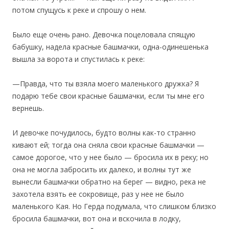
потом спущусь к реке и спрошу о нем.
Было еще очень рано. Девочка поцеловала спящую
бабушку, надела красные башмачки, одна-одинешенька
вышла за ворота и спустилась к реке:
—Правда, что ты взяла моего маленького дружка? Я
подарю тебе свои красные башмачки, если ты мне его
вернешь.
И девочке почудилось, будто волны как-то странно
кивают ей; тогда она сняла свои красные башмачки —
самое дорогое, что у нее было — бросила их в реку; но
она не могла забросить их далеко, и волны тут же
вынесли башмачки обратно на берег — видно, река не
захотела взять ее сокровище, раз у нее не было
маленького Кая. Но Герда подумала, что слишком близко
бросила башмачки, вот она и вскочила в лодку,