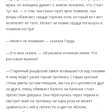
мужа, но женщина думает о живом человеке, что стоит
тут же, — о том, чьи глаза горят ярче пламени, чьи
взоры обжигают сердце горячее огня, который вот-вот
испепелит ее тело. Может ли пламя сердца погаснуть в
пламени костра!
—Ничего не понимаю! — сказала Герда.
—Это моя сказка, — объяснила огненная лилия. Что
рассказал вьюнок?
—Старинный рыцарский замок возвышается над скалами.
К нему ведет узкая горная тропинка. Старые красные
стены увиты густым плющом, листья его цепляются друг
за друга, плющ обвивает балкон; на балконе стоит
прелестная девушка. Она перегнулась через перила и
смотрит вниз на тропинку: ни одна роза не может
сравниться с ней в свежести; и цветок яблони,