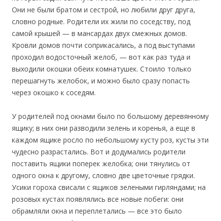
Они не были братом и сестрой, но любили друг друга,
словно родные. Родители их жили по соседству, под
самой крышей — в мансардах двух смежных домов.
Кровли домов почти соприкасались, а под выступами
проходил водосточный желоб, — вот как раз туда и
выходили окошки обеих комнатушек. Стоило только
перешагнуть желобок, и можно было сразу попасть
через окошко к соседям.
У родителей под окнами было по большому деревянному
ящику; в них они разводили зелень и коренья, а еще в
каждом ящике росло по небольшому кусту роз, кусты эти
чудесно разрастались. Вот и додумались родители
поставить ящики поперек желобка; они тянулись от
одного окна к другому, словно две цветочные грядки.
Усики гороха свисали с ящиков зелеными гирляндами; на
розовых кустах появлялись все новые побеги: они
обрамляли окна и переплетались — все это было