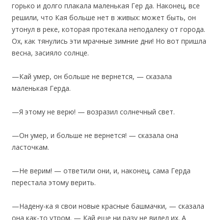
горько и долго плакала маленькая Гер да. Наконец, все
решили, что Кая больше нет в живых: может быть, он
утонул в реке, которая протекала неподалеку от города.
Ох, как тянулись эти мрачные зимние дни! Но вот пришла
весна, засияло солнце.
—Кай умер, он больше не вернется, — сказала
маленькая Герда.
—Я этому не верю! — возразил солнечный свет.
—Он умер, и больше не вернется! — сказала она
ласточкам.
—Не верим! — ответили они, и, наконец, сама Герда
перестала этому верить.
—Надену-ка я свои новые красные башмачки, — сказала
она как-то утром. — Кай еще ни разу не видел их. А