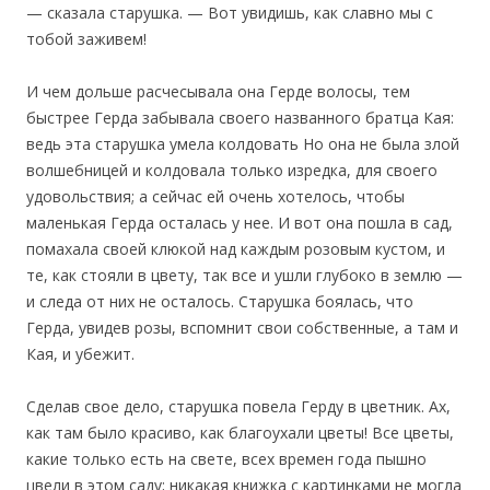
— сказала старушка. — Вот увидишь, как славно мы с
тобой заживем!
И чем дольше расчесывала она Герде волосы, тем
быстрее Герда забывала своего названного братца Кая:
ведь эта старушка умела колдовать Но она не была злой
волшебницей и колдовала только изредка, для своего
удовольствия; а сейчас ей очень хотелось, чтобы
маленькая Герда осталась у нее. И вот она пошла в сад,
помахала своей клюкой над каждым розовым кустом, и
те, как стояли в цвету, так все и ушли глубоко в землю —
и следа от них не осталось. Старушка боялась, что
Герда, увидев розы, вспомнит свои собственные, а там и
Кая, и убежит.
Сделав свое дело, старушка повела Герду в цветник. Ах,
как там было красиво, как благоухали цветы! Все цветы,
какие только есть на свете, всех времен года пышно
цвели в этом саду; никакая книжка с картинками не могла