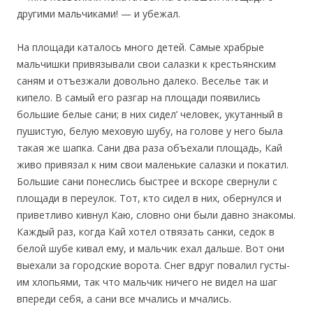
другими мальчиками! — и убежал.
На площади каталось много детей. Самые храбрые
мальчишки привязывали свои салазки к крестьянским
саням и отъезжали довольно далеко. Веселье так и
кипело. В самый его разгар на площади появились
большие белые сани; в них сидел’ человек, укутанный в
пушистую, белую меховую шубу, на голове у него была
такая же шапка. Сани два раза объехали площадь, Кай
живо привязал к ним свои маленькие салазки и покатил.
Большие сани понеслись быстрее и вскоре свернули с
площади в переулок. Тот, кто сидел в них, обернулся и
приветливо кивнул Каю, словно они были давно знакомы.
Каждый раз, когда Кай хотел отвязать санки, седок в
белой шубе кивал ему, и мальчик ехал дальше. Вот они
выехали за городские ворота. Снег вдруг повалил густы-
им хлопьями, так что мальчик ничего не видел на шаг
впереди себя, а сани все мчались и мчались.