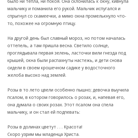
было ни тепла, ни покоя. Она склонилась к окну, кивнула
мальчику и поманила его рукой. Мальчик испугался и
спрыгнул со скамеечки, а мимо окна промелькнуло что-
то, похожее на огромную птицу.
На другой день был славный мороз, но потом началась
оттепель, а там пришла весна. Светило солнце,
проглядывала первая зелень, ласточки вили гнезда под
крышей, окна были распахнуты настежь, и дети снова
сидели в своем крошечном садике у водосточного
желоба высоко над землей.
Розы в то лето цвели особенно пышно; девочка выучила
псалом, в котором говорилось о розах, и, напевая его,
она думала о своих розах. Этот псалом она спела
мальчику, и он стал ей подпевать:
Розы в долинах цветут . . . Красота!
Скоро узрим мы младенца Христа.