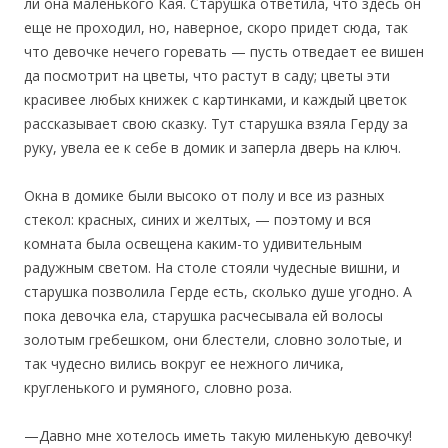
ли она маленького Кая. Старушка ответила, что здесь он
еще не проходил, но, наверное, скоро придет сюда, так
что девочке нечего горевать — пусть отведает ее вишен
да посмотрит на цветы, что растут в саду; цветы эти
красивее любых книжек с картинками, и каждый цветок
рассказывает свою сказку. Тут старушка взяла Герду за
руку, увела ее к себе в домик и заперла дверь на ключ.
Окна в домике были высоко от полу и все из разных
стекол: красных, синих и желтых, — поэтому и вся
комната была освещена каким-то удивительным
радужным светом. На столе стояли чудесные вишни, и
старушка позволила Герде есть, сколько душе угодно. А
пока девочка ела, старушка расчесывала ей волосы
золотым гребешком, они блестели, словно золотые, и
так чудесно вились вокруг ее нежного личика,
кругленького и румяного, словно роза.
—Давно мне хотелось иметь такую миленькую девочку!