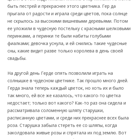
быть пестрей и прекраснее этого цветника. Гер да
прыгала от радости и играла среди цветов, пока солнце
не скрылось за высокими вишневыми деревьями. Потом
ее уложили в чудесную постельку с красными шелковыми
перинками, а перинки те были набиты голубыми
фиалками; девочка уснула, и ей снились такие чудесные
сны, какие видит разве только королева в день своей
свадьбы.
На другой день Герде опять позволили играть на
солнышке в чудесном цветнике. Так прошло много дней.
Герда знала теперь каждый цветок, но хоть их и было
так много, ей все же казалось, что какого-то цветка
недостает; только вот какого? Как-то раз она сидела и
рассматривала соломенную шляпу старушки,
расписанную цветами, и среди них прекраснее всех была
роза. Старушка забыла стереть ее со шляпы, когда
заколдовала живые розы и спрятала их под землю. Вот