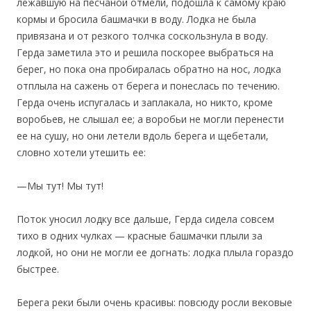
лежавшую на песчаной отмели, подошла к самому краю
кормы и бросила башмачки в воду. Лодка не была
привязана и от резкого толчка соскользнула в воду.
Герда заметила это и решила поскорее выбраться на
берег, но пока она пробиралась обратно на нос, лодка
отплыла на сажень от берега и понеслась по течению.
Герда очень испугалась и заплакала, но никто, кроме
воробьев, не слышал ее; а воробьи не могли перенести
ее на сушу, но они летели вдоль берега и щебетали,
словно хотели утешить ее:
—Мы тут! Мы тут!
Поток уносил лодку все дальше, Герда сидела совсем
тихо в одних чулках — красные башмачки плыли за
лодкой, но они не могли ее догнать: лодка плыла гораздо
быстрее.
Берега реки были очень красивы: повсюду росли вековые