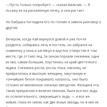
—Пусть только попробует! — сказал мальчик. — Я
посажу ее на раскаленную печку, и она растает.
Но бабушка погладила его по голове и завела разговор о
другом.
Вечером, когда Кай вернулся домой и уже почти
разделся, собираясь лечь в постель, он забрался на
скамеечку у окна и заглянул в круглое отверстие в том
месте, где оттаял лед. За окном порхали снежинки; одна
из них, самая большая, опустилась на край цветочного
ящика. Снежинка росла, росла, пока, наконец, не
превратилась в высокую женщину, закутанную в
тончайшее белое покрывало; казалось, оно было
соткано из миллионов снежных звездочек. Женщина эта,
такая прекрасная и величественная, была вся изо льда,
из ослепительного, сверкающего льда, — и все же
живая; глаза ее сияли, как две ясные звезды, но в них не