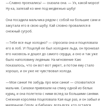
—Славно проехались! — сказала она. — Ух, какой мороз!
Ну-ка, залезай ко мне под медвежью шубу!
Она посадила мальчика рядом с собой на большие сани и
закутала его в свою шубу; Кай словно провалился в
снежный сугроб.
—Тебе все еще холодно? — спросила она и поцеловала
его в лоб. У! Поцелуй ее был холоднее льда, он пронизал
его насквозь и дошел до самого сердца, а оно и так уже
было наполовину ледяным. На мгновение Каю
показалось, что он вот-вот умрет, а потом ему стало
хорошо, и он уже не чувствовал холода.
—Мои санки! Не забудь про мои санки! — спохватился
мальчик. Салазки привязали на спину одной из белых
куриц, и она полетела с ними вслед за большими санями.
Снежная королева поцеловала Кая еще раз, и он забыл и
маленькую Герду, и бабушку, всех-всех, кто остался