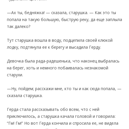
—Ах ты, бедняжка! — сказала, старушка. — Как это ты
попала на такую большую, быструю реку, да еще заплыла
так далеко?
Тут старушка вошла в воду, подцепила своей клюкой
лодку, подтянула ее к берегу и высадила Герду.
Девочка была рада-радешенька, что наконец выбралась
на берег, хоть и немного побаивалась незнакомой
старухи.
—Ну, пойдем; расскажи мне, кто ты и как сюда попала, —
сказала старушка.
Герда стала рассказывать обо всем, что с ней
приключилось, а старушка качала головой и говорила:
“Гм! Гм!” Но вот Герда кончила и спросила ее, не видела