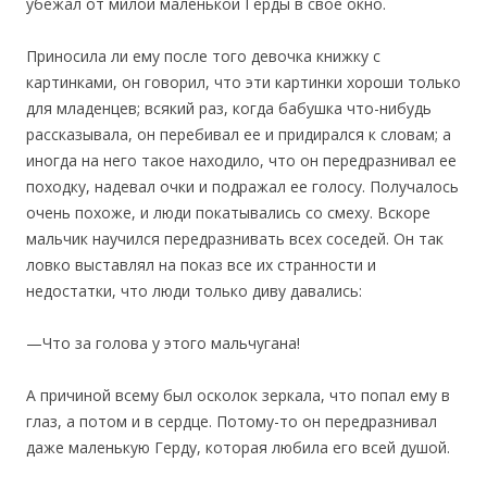
убежал от милой маленькой Герды в свое окно.
Приносила ли ему после того девочка книжку с
картинками, он говорил, что эти картинки хороши только
для младенцев; всякий раз, когда бабушка что-нибудь
рассказывала, он перебивал ее и придирался к словам; а
иногда на него такое находило, что он передразнивал ее
походку, надевал очки и подражал ее голосу. Получалось
очень похоже, и люди покатывались со смеху. Вскоре
мальчик научился передразнивать всех соседей. Он так
ловко выставлял на показ все их странности и
недостатки, что люди только диву давались:
—Что за голова у этого мальчугана!
А причиной всему был осколок зеркала, что попал ему в
глаз, а потом и в сердце. Потому-то он передразнивал
даже маленькую Герду, которая любила его всей душой.