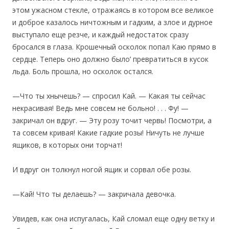
этом ужасном стекле, отражаясь в котором все великое
и доброе казалось ничтожным и гадким, а злое и дурное
выступало еще резче, и каждый недостаток сразу
бросался в глаза. Крошечный осколок попал Каю прямо в
сердце. Теперь оно должно было’ превратиться в кусок
льда. Боль прошла, но осколок остался.
—Что ты хнычешь? — спросил Кай. — Какая ты сейчас
некрасивая! Ведь мне совсем не больно! . . . Фу! —
закричал он вдруг. — Эту розу точит червь! Посмотри, а
та совсем кривая! Какие гадкие розы! Ничуть не лучше
ящиков, в которых они торчат!
И вдруг он толкнул ногой ящик и сорвал обе розы.
—Кай! Что ты делаешь? — закричала девочка.
Увидев, как она испугалась, Кай сломал еще одну ветку и