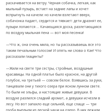
раскачивается на ветру. Черная собачка, легкая, как
мыльный пузырь, встает на задние лапы и хочет
вспрыгнуть на качели: но качели взлетают вверх,
собачонка падает, сердится и тявкает: дети дразнят ее,
пузыри лопаются … Качающаяся доска, разлетающаяся
по воздуху мыльная пена — вот моя песенка!
—Что ж, она очень мила, но ты рассказываешь все это
таким печальным голосом! И опять ни слова о Кае! Что
рассказали гиацинты?
—Жили на свете три сестры, стройные, воздушные
красавицы. На одной платье было красное, на другой
голубое, на третьей — совсем белое. Взявшись за руки,
танцевали они у тихого озера при ясном лунном свете.
То были не эльфы, а настоящие живые девушки. В
воздухе разлился сладкий аромат, а девушки исчезли в
лесу. Но вот запахло еще сильней, еще слаще — три
гроба выплыли из лесной чащи на озеро. В них лежали