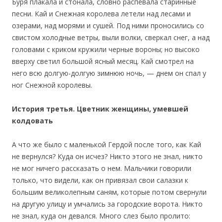
Буря плакала и стонала, словно распевала старинные
песни. Кай и Снежная королева летели над лесами и
озерами, над морями и сушей. Под ними проносились со
свистом холодные ветры, выли волки, сверкал снег, а над
головами с криком кружили черные вороны; но высоко
вверху светил большой ясный месяц. Кай смотрел на
него всю долгую-долгую зимнюю ночь, — днем он спал у
ног Снежной королевы.
История третья. Цветник женщины, умевшей
колдовать
А что же было с маленькой Гердой после того, как Кай
не вернулся? Куда он исчез? Никто этого не знал, никто
не мог ничего рассказать о нем. Мальчики говорили
только, что видели, как он привязал свои салазки к
большим великолепным саням, которые потом свернули
на другую улицу и умчались за городские ворота. Никто
не знал, куда он девался. Много слез было пролито: