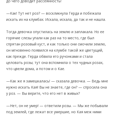
до чего доводит рассеянность!
—Как! Тут нет роз? — воскликнула Герда и побежала
искать их на клумбах. Искала, искала, да так и не нашла.
Тогда девочка опустилась на землю и заплакала. Но ее
горячие слезы упали как раз на то место, где был
спрятан розовый куст, и как только они смочили землю,
он мгновенно появился на клумбе такой же цветущий,
как прежде. Герда обвила его ручонками и стала
целовать розы; тут она вспомнила о тех чудных розах,
что цвели дома, а потом и о Кае.
—Как же я замешкалась! — сказала девочка. — Ведь мне
нужно искать Кая! Вы не знаете, где он? — спросила она
у роз. — Вы верите, что его нет в живых?
—Нет, он не умер! — ответили розы. — Мы же побывали
под землей, где лежат все умершие, но Кая меж ними