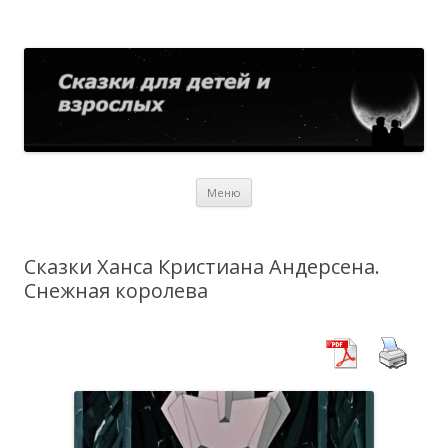
Сказки для детей и взрослых
Собрание сказок со всего мира
Перейти
Меню
к
содержимому
Сказки Ханса Кристиана Андерсена.
Снежная королева