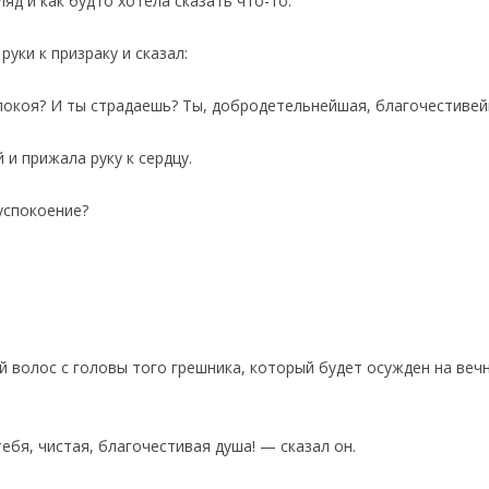
яд и как будто хотела сказать что-то.
руки к призраку и сказал:
покоя? И ты страдаешь? Ты, добродетельнейшая, благочестивей
 и прижала руку к сердцу.
успокоение?
 волос с головы того грешника, который будет осужден на вечн
ебя, чистая, благочестивая душа! — сказал он.