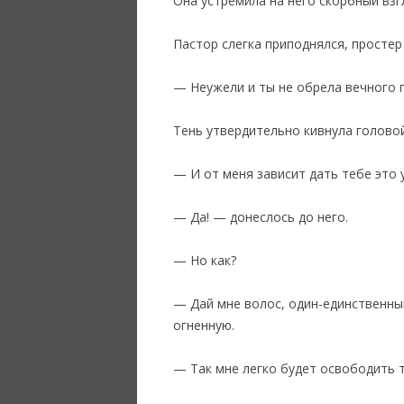
Она устремила на него скорбный взгл
Пастор слегка приподнялся, простер 
— Неужели и ты не обрела вечного 
Тень утвердительно кивнула головой
— И от меня зависит дать тебе это 
— Да! — донеслось до него.
— Но как?
— Дай мне волос, один-единственный
огненную.
— Так мне легко будет освободить т