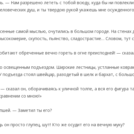
ь. — Нам разрешено лететь с тобой всюду, куда бы ни повлекли
человеческих душ, и ты твердою рукой укажешь мне осужденного
есенные самой мыслью, очутились в большом городе. На стенах
высокомерие, скупость, пьянство, сладострастие… Словом, тут с
е обитают обреченные вечно гореть в огне преисподней! — сказа
о освещенным подъездом. Широкие лестницы, устланные коврам
 У подъезда стоял швейцар, разодетый в шелк и бархат, с больш
— сказал он, оборачиваясь к уличной толпе, а вся его фигура та
 сравнении со мною!»
пшей. — Заметил ты его?
 он просто глупец, шут! Кто же осудит его на вечную муку?