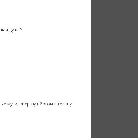
шая душа?!
ые муки, ввергнут богом в геенну