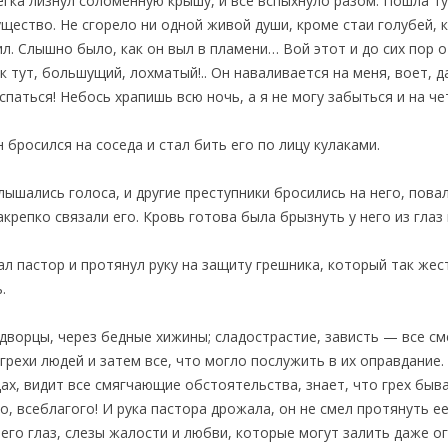
легка лизнул соломенную крышу, и все вспыхнуло разом. Пошла ту
ущество. Не сгорело ни одной живой души, кроме стаи голубей, 
ил. Слышно было, как он выл в пламени… Вой этот и до сих пор о
ак тут, большущий, лохматый!.. Он наваливается на меня, воет, 
паться! Небось храпишь всю ночь, а я не могу забыться и на че
 бросился на соседа и стал бить его по лицу кулаками.
ышались голоса, и другие преступники бросились на него, повали
крепко связали его. Кровь готова была брызнуть у него из глаз 
л пастор и протянул руку на защиту грешника, который так жес
.
дворцы, через бедные хижины; сладострастие, зависть — все см
грехи людей и затем все, что могло послужить в их оправдание
цах, видит все смягчающие обстоятельства, знает, что грех быв
о, всеблагого! И рука пастора дрожала, он не смел протянуть е
 его глаз, слезы жалости и любви, которые могут залить даже о