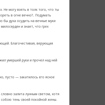
. Не могу взять в толк того, что ты
ореть в огне вечно?.. Подумать
ило бы духа осудить на вечные муки
милосерден и знает, что грех
рающей. Благочестивая, верующая
жил умершей руки и прочел над ней
хо, пусто — закатилось его ясное
 словно залита лунным светом, хотя
д собою тень своей покойной жены.