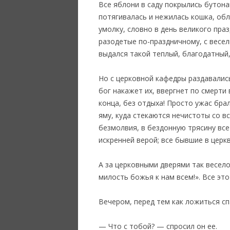
Все яблони в саду покрылись бутона
потягивалась и нежилась кошка, обл
умолку, словно в день великого пра
разодетые по-праздничному, с весел
выдался такой теплый, благодатный,
Но с церковной кафедры раздавались
бог накажет их, ввергнет по смерти
конца, без отдыха! Просто ужас бра
яму, куда стекаются нечистоты со в
безмолвия, в бездонную трясину все
искренней верой; все бывшие в церк
А за церковными дверями так весело
милость божья к нам всем!». Все это
Вечером, перед тем как ложиться сп
— Что с тобой? — спросил он ее.