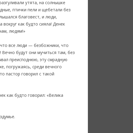
разгуливали утята, на солнышке
дные, птички пели и щебетали без
Слышался благовест, и люди,
 вокруг как будто сияла! Денек
нам, людям!»
 что все люди — безбожники, что
! Вечно будут они мучиться там, без
сывал преисподнюю, эту смрадную
хе, погружаясь, среди вечного
то пастор говорил с такой
ек как будто говорил: «Велика
здумье.