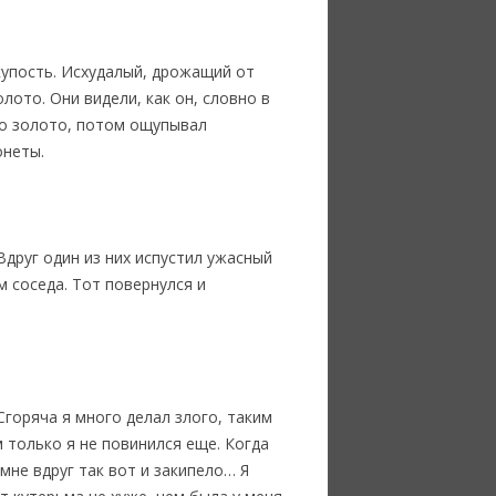
купость. Исхудалый, дрожащий от
ото. Они видели, как он, словно в
го золото, потом ощупывал
онеты.
Вдруг один из них испустил ужасный
м соседа. Тот повернулся и
горяча я много делал злого, таким
м только я не повинился еще. Когда
мне вдруг так вот и закипело… Я