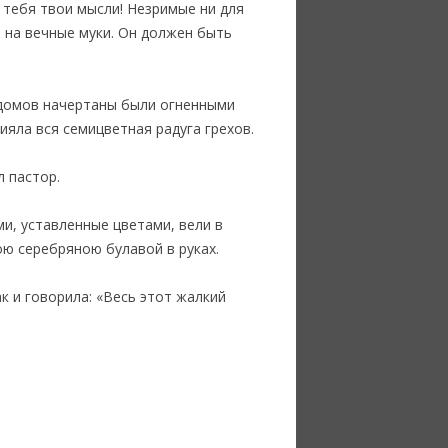
 тебя твои мысли! Незримые ни для
 на вечные муки. Он должен быть
 домов начертаны были огненными
ияла вся семицветная радуга грехов.
л пастор.
и, уставленные цветами, вели в
ою серебряною булавой в руках.
к и говорила: «Весь этот жалкий