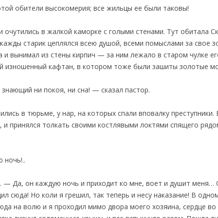
этой обители высокомерия; все жильцы ее были таковы!
и очутились в жалкой каморке с голыми стенами. Тут обитала С
ажды старик цеплялся всею душой, всеми помыслами за свое зол
а и вынимал из стены кирпич — за ним лежало в старом чулке е
 изношенный кафтан, в котором тоже были зашиты золотые м
 знающий ни покоя, ни сна! — сказал пастор.
лись в тюрьме, у нар, на которых спали вповалку преступники. 
рь, и принялся толкать своими костлявыми локтями спящего рядо
 ночь!..
— Да, он каждую ночь и приходит ко мне, воет и душит меня… С
дил сюда! Но коли я грешил, так теперь и несу наказание! В одно
юда на волю и я проходил мимо двора моего хозяина, сердце во 