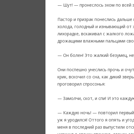
— Шут! — пронеслось эхом по всей 
Пастор и призрак понеслись дальше 
холода, голодный и изнывающий от ж
лихорадке, вскакивал с жалкого лож
дрожащими влажными пальцами свой
— Он болен! Это жалкий безумец, не
Они поспешно унеслись прочь и очути
крик, вскочил со сна, как дикий зве
проговорил спросонья:
— Замолчи, скот, и спи! И это каждую
— Каждую ночь! — повторил первый. 
уж я уродился! Оттого я опять и уго
меня в последний раз выпустили отс