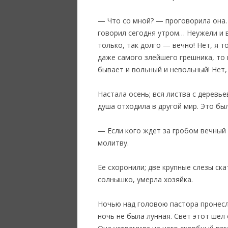
— Что со мной? — проговорила она. 
говорил сегодня утром… Неужели и в
только, так долго — вечно! Нет, я т
даже самого злейшего грешника, то 
бывает и вольный и невольный! Нет, 
Настала осень; вся листва с деревь
душа отходила в другой мир. Это бы
— Если кого ждет за гробом вечный 
молитву.
Ее схоронили; две крупные слезы ск
солнышко, умерла хозяйка.
Ночью над головою пастора пронесла
ночь не была лунная. Свет этот шел