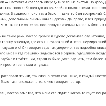
ми — цветочкам хотелось опередить зеленые листья. По двору 
изывая свою собственную лапку. Хлеба в полях стояли превосхо
здника. В сущности, оно так и было — день-то был воскресный. 
ыми, довольными лицами шли в церковь. Да, право, и вся природа
 что так вот и хотелось воскликнуть: «Велика милость божья к 
 не такие речи; пастор громко и сурово доказывал слушателям,
 в геенну огненную, где огонь неугасающий и червь неумирающий
л, слушая его! Он говорил ведь так уверенно, так подробно опи
сего мира и где грешники задыхаются в серном, удушливом возду
 глубже и глубже!.. Да, страшно было даже слушать, тем более ч
ви просто трепетали от ужаса.
 распевали птички, так славно сияло солнышко, и каждый цветоч
 было так непохоже на то, о чем говорил пастор.
ать, пастор заметил, что жена его сидит в каком-то грустном ра