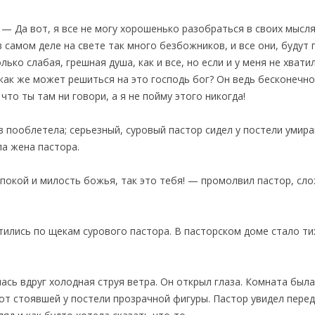
— Да вот, я все не могу хорошенько разобраться в своих мыслях
 самом деле на свете так много безбожников, и все они, будут г
олько слабая, грешная душа, как и все, но если и у меня не хват
как же может решиться на это господь бог? Он ведь бесконечно 
что ты там ни говори, а я не пойму этого никогда!
ев пооблетела; серьезный, суровый пастор сидел у постели уми
ла жена пастора.
покой и милость божья, так это тебя! — промолвил пастор, сло
атились по щекам сурового пастора. В пасторском доме стало ти
сь вдруг холодная струя ветра. Он открыл глаза. Комната была
 от стоявшей у постели прозрачной фигуры. Пастор увидел пере