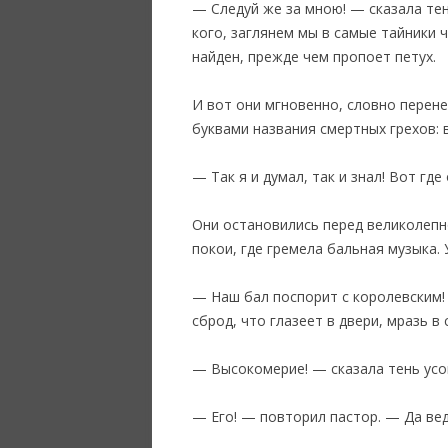
— Следуй же за мною! — сказала тен
кого, заглянем мы в самые тайники 
найден, прежде чем пропоет петух.
И вот они мгновенно, словно перен
буквами названия смертных грехов: 
— Так я и думал, так и знал! Вот гд
Они остановились перед великолепн
покои, где гремела бальная музыка.
— Наш бал поспорит с королевским! 
сброд, что глазеет в двери, мразь в
— Высокомерие! — сказала тень усо
— Его! — повторил пастор. — Да ведь