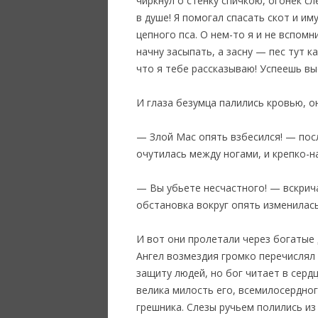
чиркнул о стенку спичкою, огонек с
в душе! Я помогал спасать скот и им
цепного пса. О нем-то я и не вспомн
начну засыпать, а засну — пес тут к
что я тебе рассказываю! Успеешь выс
И глаза безумца палились кровью, он
— Злой Мас опять взбесился! — посл
очутилась между ногами, и крепко-на
— Вы убьете несчастного! — вскрича
обстановка вокруг опять изменилась
И вот они пролетали через богатые 
Ангел возмездия громко перечислял 
защиту людей, но бог читает в серд
велика милость его, всемилосердног
грешника. Слезы ручьем полились из