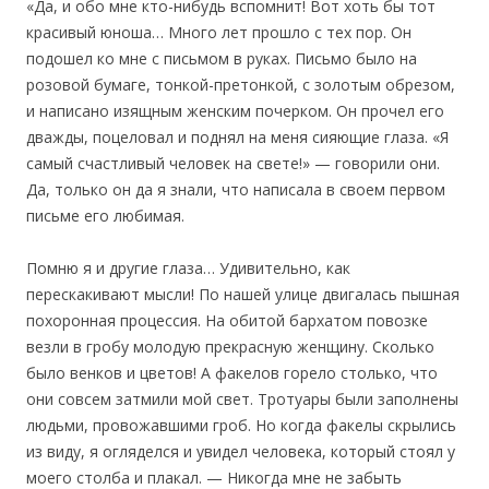
«Да, и обо мне кто-нибудь вспомнит! Вот хоть бы тот
красивый юноша… Много лет прошло с тех пор. Он
подошел ко мне с письмом в руках. Письмо было на
розовой бумаге, тонкой-претонкой, с золотым обрезом,
и написано изящным женским почерком. Он прочел его
дважды, поцеловал и поднял на меня сияющие глаза. «Я
самый счастливый человек на свете!» — говорили они.
Да, только он да я знали, что написала в своем первом
письме его любимая.
Помню я и другие глаза… Удивительно, как
перескакивают мысли! По нашей улице двигалась пышная
похоронная процессия. На обитой бархатом повозке
везли в гробу молодую прекрасную женщину. Сколько
было венков и цветов! А факелов горело столько, что
они совсем затмили мой свет. Тротуары были заполнены
людьми, провожавшими гроб. Но когда факелы скрылись
из виду, я огляделся и увидел человека, который стоял у
моего столба и плакал. — Никогда мне не забыть