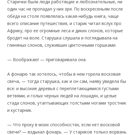
Старички были люди работящие и любознательные, ни
один час не пропадал у них зря. По воскресеньям после
обеда на столе появлялась какая-нибудь книга, чаще
всего описание путешествия, и старик читал вслух про
Африку, про ее огромные леса и диких слонов, которые
бродят на воле. Старушка слушала и поглядывала на
глиняных слонов, служивших цветочными горшками.
— Воображаю! — приговаривала она.
А фонарю так хотелось, чтобы в нем горела восковая
свеча, — тогда старушка, как и он сам, наяву увидела бы
все: и высокие деревья с переплетающимися густыми
ветвями, и голых черных людей на лошадях, и целые
стада слонов, утаптывающих толстыми ногами тростник
и кустарник.
— Что проку в моих способностях, если нет восковой
свечи? — вздыхал фонарь. — У стариков только ворвань