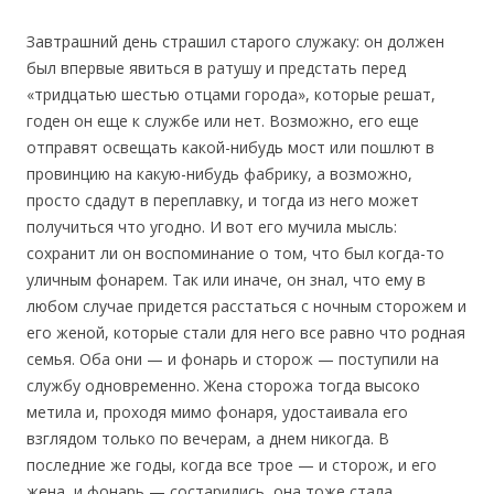
Завтрашний день страшил старого служаку: он должен
был впервые явиться в ратушу и предстать перед
«тридцатью шестью отцами города», которые решат,
годен он еще к службе или нет. Возможно, его еще
отправят освещать какой-нибудь мост или пошлют в
провинцию на какую-нибудь фабрику, а возможно,
просто сдадут в переплавку, и тогда из него может
получиться что угодно. И вот его мучила мысль:
сохранит ли он воспоминание о том, что был когда-то
уличным фонарем. Так или иначе, он знал, что ему в
любом случае придется расстаться с ночным сторожем и
его женой, которые стали для него все равно что родная
семья. Оба они — и фонарь и сторож — поступили на
службу одновременно. Жена сторожа тогда высоко
метила и, проходя мимо фонаря, удостаивала его
взглядом только по вечерам, а днем никогда. В
последние же годы, когда все трое — и сторож, и его
жена, и фонарь — состарились, она тоже стала