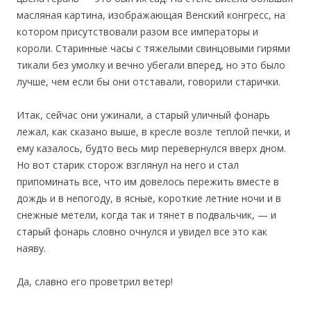
масляная картина, изображающая Венский конгресс, на
котором присутствовали разом все императоры и
короли. Старинные часы с тяжелыми свинцовыми гирями
тикали без умолку и вечно убегали вперед, но это было
лучше, чем если бы они отставали, говорили старички.
Итак, сейчас они ужинали, а старый уличный фонарь
лежал, как сказано выше, в кресле возле теплой печки, и
ему казалось, будто весь мир перевернулся вверх дном.
Но вот старик сторож взглянул на него и стал
припоминать все, что им довелось пережить вместе в
дождь и в непогоду, в ясные, короткие летние ночи и в
снежные метели, когда так и тянет в подвальчик, — и
старый фонарь словно очнулся и увидел все это как
наяву.
Да, славно его проветрил ветер!