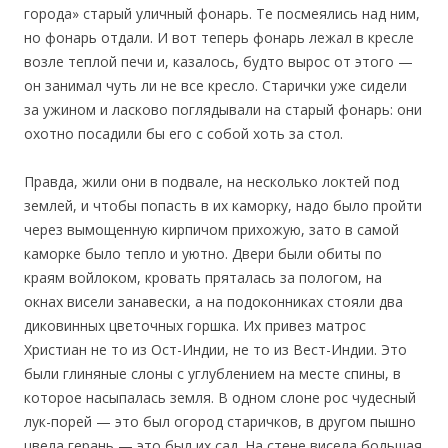
города» старый уличный фонарь. Те посмеялись над ним,
но фонарь отдали. И вот теперь фонарь лежал в кресле
возле теплой печи и, казалось, будто вырос от этого —
он занимал чуть ли не все кресло. Старички уже сидели
за ужином и ласково поглядывали на старый фонарь: они
охотно посадили бы его с собой хоть за стол.
Правда, жили они в подвале, на несколько локтей под
землей, и чтобы попасть в их каморку, надо было пройти
через вымощенную кирпичом прихожую, зато в самой
каморке было тепло и уютно. Двери были обиты по
краям войлоком, кровать пряталась за пологом, на
окнах висели занавески, а на подоконниках стояли два
диковинных цветочных горшка. Их привез матрос
Христиан не то из Ост-Индии, не то из Вест-Индии. Это
были глиняные слоны с углублением на месте спины, в
которое насыпалась земля. В одном слоне рос чудесный
лук-порей — это был огород старичков, в другом пышно
цвела герань — это был их сад. На стене висела большая