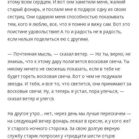
этому всем сердцем. И вот они заметили меня, жалкий
старый фонарь, и послали мне в подарок одну из своих
сестриц. Они одарили меня способностью показывать
тем, кого я люблю, все, что я помню и вижу сам. Вот это
поистине удовольствие! А то и радость не в радость,
если нельзя поделиться ею с другими.
— Почтенная мысль, — сказал ветер. — Но ты, верно, не
знаешь, что к этому дару полагается восковая свеча. Ты
никому ничего не сможешь показать, если в тебе не
будет гореть восковая свеча. Вот о чем не подумали
звезды. И тебя, и все то, что светится, они принимают за
восковые свечи. Ну, а теперь я устал, пора улечься, —
сказал ветер и улегся.
На другое утро… нет, через день мы лучше перескачем —
на следующий вечер фонарь лежал в кресле, и у кого же?
У старого ночного сторожа. За свою долгую верную
службу старик попросил у «тридцати шести отцов