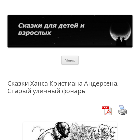
Сказки для детей и взрослых
Собрание сказок со всего мира
Перейти
Меню
к
содержимому
Сказки Ханса Кристиана Андерсена.
Старый уличный фонарь