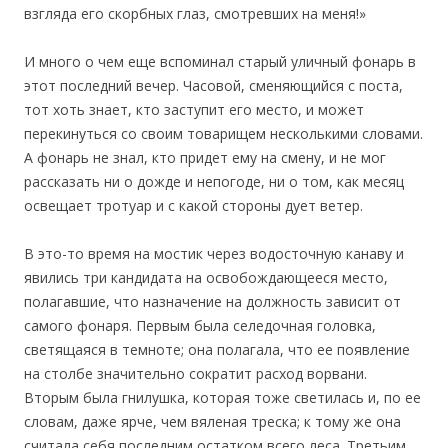
взгляда его скорбных глаз, смотревших на меня!»
И много о чем еще вспоминал старый уличный фонарь в
этот последний вечер. Часовой, сменяющийся с поста,
тот хоть знает, кто заступит его место, и может
перекинуться со своим товарищем несколькими словами.
А фонарь не знал, кто придет ему на смену, и не мог
рассказать ни о дожде и непогоде, ни о том, как месяц
освещает тротуар и с какой стороны дует ветер.
В это-то время на мостик через водосточную канаву и
явились три кандидата на освобождающееся место,
полагавшие, что назначение на должность зависит от
самого фонаря. Первым была селедочная головка,
светящаяся в темноте; она полагала, что ее появление
на столбе значительно сократит расход ворвани.
Вторым была гнилушка, которая тоже светилась и, по ее
словам, даже ярче, чем вяленая треска; к тому же она
считала себя последним остатком всего леса. Третьим