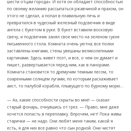
шести отцам города». И хотя он обладает способностью
по своему желанию рассыпаться ржавчиной и прахом, он
этого не сделал, а попал в плавильную печь и
превратился в чудесный железный подсвечник в виде
ангела с букетом в руке. В букет вставили восковую
свечу, и подсвечник занял свое место на зеленом сукне
письменного стола. Комната очень уютна; все полки
заставлены книгами, стены увешаны великолепными
картинами. Здесь живет поэт, и все, о чем он думает и
пишет, развертывается перед ним, как в панораме.
Комната становится то дремучим темным лесом, то
озаренными солнцем лугами, по которым расхаживает
аист, то палубой корабля, плывущего по бурному морю…
— Ах, какие способности скрыты во мне! — сказал
старый фонарь, очнувшись от грез. — Право, мне даже
хочется попасть в переплавку. Впрочем, нет! Пока живы
старички — не надо. Они любят меня таким, какой я
есть, я для них все равно что сын родной. Они чистят