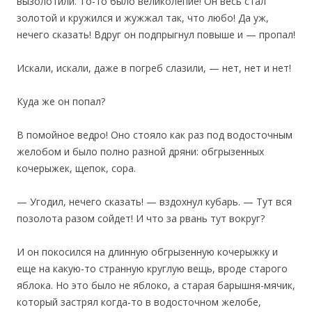
вызолотили. То-то было великолепие! Он весь стал
золотой и кружился и жужжал так, что любо! Да уж,
нечего сказать! Вдруг он подпрыгнул повыше и — пропал!
Искали, искали, даже в погреб слазили, — нет, нет и нет!
Куда же он попал?
В помойное ведро! Оно стояло как раз под водосточным
желобом и было полно разной дряни: обгрызенных
кочерыжек, щепок, сора.
— Угодил, нечего сказать! — вздохнул кубарь. — Тут вся
позолота разом сойдет! И что за рвань тут вокруг?
И он покосился на длинную обгрызенную кочерыжку и
еще на какую-то странную круглую вещь, вроде старого
яблока. Но это было не яблоко, а старая барышня-мячик,
который застрял когда-то в водосточном желобе,