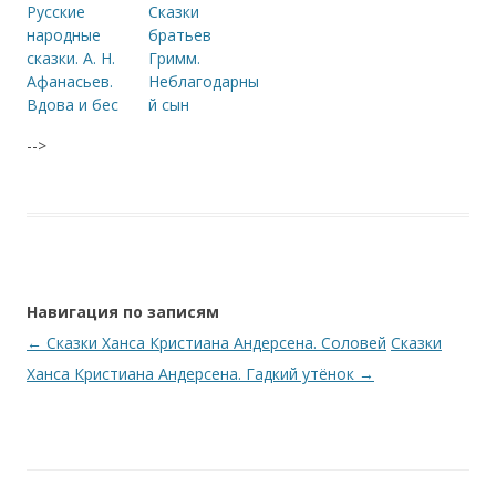
Русские
Сказки
народные
братьев
сказки. А. Н.
Гримм.
Афанасьев.
Неблагодарны
Вдова и бес
й сын
-->
Навигация по записям
←
Сказки Ханса Кристиана Андерсена. Соловей
Сказки
Ханса Кристиана Андерсена. Гадкий утёнок
→