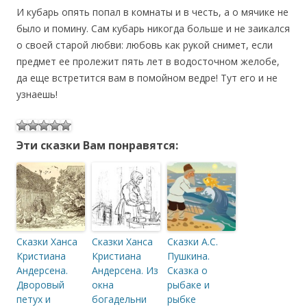
И кубарь опять попал в комнаты и в честь, а о мячике не
было и помину. Сам кубарь никогда больше и не заикался
о своей старой любви: любовь как рукой снимет, если
предмет ее пролежит пять лет в водосточном желобе,
да еще встретится вам в помойном ведре! Тут его и не
узнаешь!
Эти сказки Вам понравятся:
Сказки Ханса
Сказки Ханса
Сказки А.С.
Кристиана
Кристиана
Пушкина.
Андерсена.
Андерсена. Из
Сказка о
Дворовый
окна
рыбаке и
петух и
богадельни
рыбке