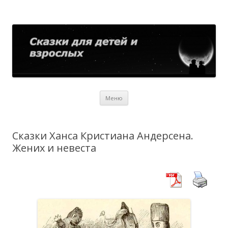
Сказки для детей и взрослых
Собрание сказок со всего мира
Перейти
Меню
к
содержимому
Сказки Ханса Кристиана Андерсена.
Жених и невеста