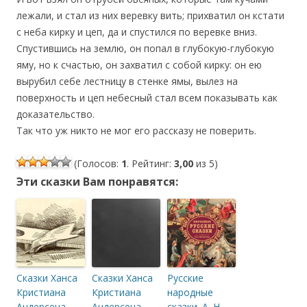
лежали, и стал из них веревку вить; прихватил он кстати
с неба кирку и цеп, да и спустился по веревке вниз.
Спустившись на землю, он попал в глубокую-глубокую
яму, но к счастью, он захватил с собой кирку: он ею
вырубил себе лестницу в стенке ямы, вылез на
поверхность и цеп небесный стал всем показывать как
доказательство.
Так что уж никто не мог его рассказу не поверить.
(Голосов:
1
. Рейтинг:
3,00
из 5)
Эти сказки Вам понравятся:
Сказки Ханса
Сказки Ханса
Русские
Кристиана
Кристиана
народные
Андерсена.
Андерсена.
сказки. А. Н.