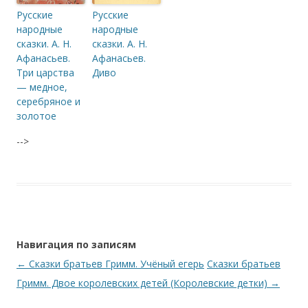
Русские
Русские
народные
народные
сказки. А. Н.
сказки. А. Н.
Афанасьев.
Афанасьев.
Три царства
Диво
— медное,
серебряное и
золотое
-->
Навигация по записям
←
Сказки братьев Гримм. Учёный егерь
Сказки братьев
Гримм. Двое королевских детей (Королевские детки)
→