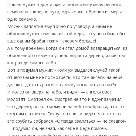
Пошел мужик в дом и притащил мяснику меру репного
семени на спине; по пути, однако же, обронил из меры
одно семечко.
Мясник заплатил ему точно по уговору; а кабы не
обронил мужик семечка из той меры, то у него было бы
еще одним брабантским талером больше!
А к тому времени, когда он стал домой возвращаться, из
оброненного семечка успело вырасти дерево, и притом
как раз до самого неба.
Вот и подумал мужик: «Коли уж выдался случай такой,
отчего бы мне не посмотреть, что там ангелы на небе
делают, да хоть разочек самому поглазеть на них?»
И полез он вверх на небо, и видит — ангелы овес
молотят. Смотрел он, смотрел на это и вдруг заметил,
что дерево, по которому он на небо взобрался, что-то
под ним шатается. Глянул он вниз и видит, что кто-то
его срубить собрался. «Отсюда свалиться — не сладко!»
— подумал он, не зная, как себе в беде помочь.
И вот взял он отрубей овсяных, которые там кучами