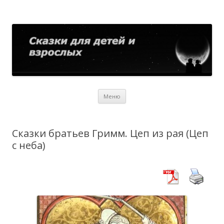
Сказки для детей и взрослых
Собрание сказок со всего мира
Перейти
Меню
к
содержимому
Сказки братьев Гримм. Цеп из рая (Цеп
с неба)