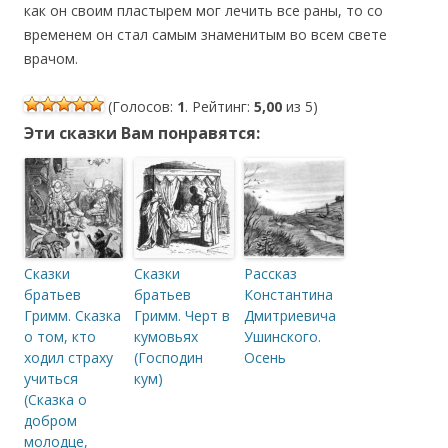
как он своим пластырем мог лечить все раны, то со
временем он стал самым знаменитым во всем свете
врачом.
(Голосов:
1
. Рейтинг:
5,00
из 5)
Эти сказки Вам понравятся:
Сказки
Сказки
Рассказ
братьев
братьев
Константина
Гримм. Сказка
Гримм. Черт в
Дмитриевича
о том, кто
кумовьях
Ушинского.
ходил страху
(Господин
Осень
учиться
кум)
(Сказка о
добром
молодце,