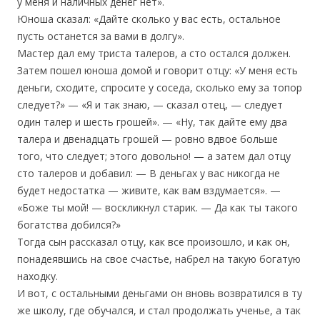
у меня и наличных денег нет».
Юноша сказал: «Дайте сколько у вас есть, остальное
пусть останется за вами в долгу».
Мастер дал ему триста талеров, а сто остался должен.
Затем пошел юноша домой и говорит отцу: «У меня есть
деньги, сходите, спросите у соседа, сколько ему за топор
следует?» — «Я и так знаю, — сказал отец, — следует
один талер и шесть грошей». — «Ну, так дайте ему два
талера и двенадцать грошей — ровно вдвое больше
того, что следует; этого довольно! — а затем дал отцу
сто талеров и добавил: — В деньгах у вас никогда не
будет недостатка — живите, как вам вздумается». —
«Боже ты мой! — воскликнул старик. — Да как ты такого
богатства добился?»
Тогда сын рассказал отцу, как все произошло, и как он,
понадеявшись на свое счастье, набрел на такую богатую
находку.
И вот, с остальными деньгами он вновь возвратился в ту
же школу, где обучался, и стал продолжать ученье, а так