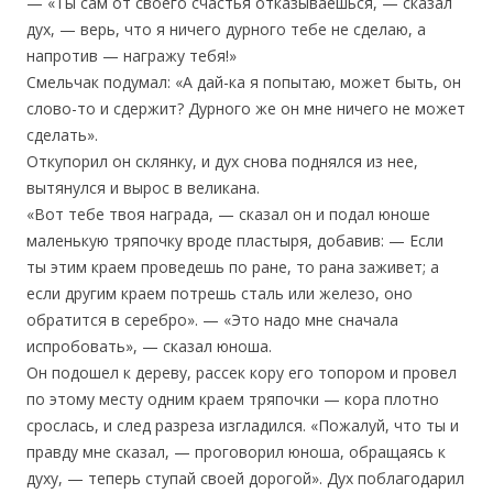
— «Ты сам от своего счастья отказываешься, — сказал
дух, — верь, что я ничего дурного тебе не сделаю, а
напротив — награжу тебя!»
Смельчак подумал: «А дай-ка я попытаю, может быть, он
слово-то и сдержит? Дурного же он мне ничего не может
сделать».
Откупорил он склянку, и дух снова поднялся из нее,
вытянулся и вырос в великана.
«Вот тебе твоя награда, — сказал он и подал юноше
маленькую тряпочку вроде пластыря, добавив: — Если
ты этим краем проведешь по ране, то рана заживет; а
если другим краем потрешь сталь или железо, оно
обратится в серебро». — «Это надо мне сначала
испробовать», — сказал юноша.
Он подошел к дереву, рассек кору его топором и провел
по этому месту одним краем тряпочки — кора плотно
срослась, и след разреза изгладился. «Пожалуй, что ты и
правду мне сказал, — проговорил юноша, обращаясь к
духу, — теперь ступай своей дорогой». Дух поблагодарил