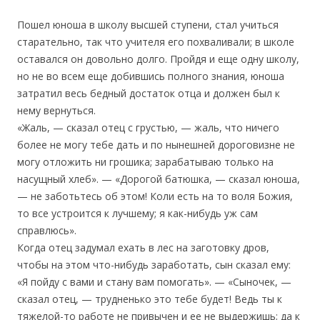
Пошел юноша в школу высшей ступени, стал учиться
старательно, так что учителя его похваливали; в школе
оставался он довольно долго. Пройдя и еще одну школу,
но не во всем еще добившись полного знания, юноша
затратил весь бедный достаток отца и должен был к
нему вернуться.
«Жаль, — сказал отец с грустью, — жаль, что ничего
более не могу тебе дать и по нынешней дороговизне не
могу отложить ни грошика; зарабатываю только на
насущный хлеб». — «Дорогой батюшка, — сказал юноша,
— не заботьтесь об этом! Коли есть на то воля Божия,
то все устроится к лучшему; я как-нибудь уж сам
справлюсь».
Когда отец задумал ехать в лес на заготовку дров,
чтобы на этом что-нибудь заработать, сын сказал ему:
«Я пойду с вами и стану вам помогать». — «Сыночек, —
сказал отец, — трудненько это тебе будет! Ведь ты к
тяжелой-то работе не привычен и ее не выдержишь; да к