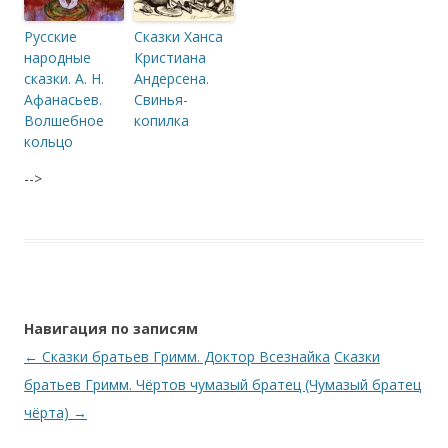
Русские
Сказки Ханса
народные
Кристиана
сказки. А. Н.
Андерсена.
Афанасьев.
Свинья-
Волшебное
копилка
кольцо
-->
Навигация по записям
←
Сказки братьев Гримм. Доктор Всезнайка
Сказки
братьев Гримм. Чёртов чумазый братец (Чумазый братец
чёрта)
→