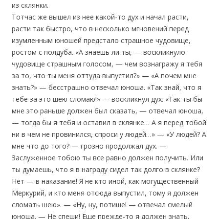
из склянки.
Тотчас же вышел из нее какой-то дух и начал расти,
расти так быстро, что в несколько мгновений перед
изумленным юношей предстало страшное чудовище,
ростом с полдуба. «А знаешь ли ты, — воскликнуло
чудовище страшным голосом, — чем вознагражу я тебя
за то, что ты меня оттуда выпустил?» — «А почем мне
знать?» — бесстрашно отвечал юноша. «Так знай, что я
тебе за это шею сломаю!» — воскликнул дух. «Так ты бы
мне это раньше должен был сказать, — отвечал юноша,
— тогда бы я тебя и оставил в склянке… А я перед тобой
ни в чем не провинился, спроси у людей…» — «У людей? А
мне что до того? — грозно продолжал дух. —
Заслуженное тобою ты все равно должен получить. Или
ты думаешь, что я в награду сидел так долго в склянке?
Нет — в наказание! Я не кто иной, как могущественный
Меркурий, и кто меня отсюда выпустил, тому я должен
сломать шею». — «Ну, ну, потише! — отвечал смелый
юноша. — Не спеши! Еще прежде-то я должен знать,