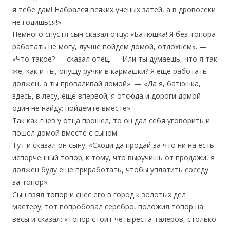
я тебе дам! Набрался всяких ученых затей, а в дровосеки
не годишься!»
Немного спустя сын сказал отцу: «Батюшка! Я без топора
работать не могу, лучше пойдем домой, отдохнем». —
«Что такое? — сказал отец. — Или ты думаешь, что я так
же, как и ты, опущу ручки в кармашки? Я еще работать
должен, а ты проваливай домой». — «Да я, батюшка,
здесь, в лесу, еще впервой; я отсюда и дороги домой
один не найду; пойдемте вместе».
Так как гнев у отца прошел, то он дал себя уговорить и
пошел домой вместе с сыном.
Тут и сказал он сыну: «Сходи да продай за что ни на есть
испорченный топор; к тому, что выручишь от продажи, я
должен буду еще приработать, чтобы уплатить соседу
за топор».
Сын взял топор и снес его в город к золотых дел
мастеру; тот попробовал серебро, положил топор на
весы и сказал: «Топор стоит четыреста талеров, столько