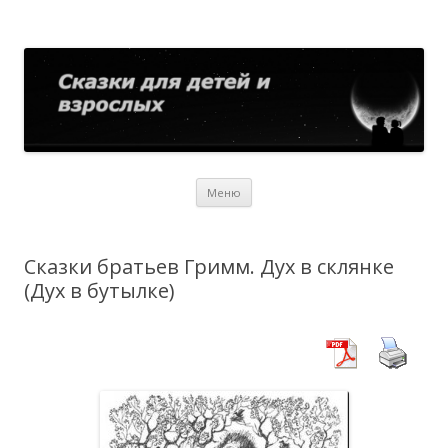
Сказки для детей и взрослых
Собрание сказок со всего мира
Перейти
Меню
к
содержимому
Сказки братьев Гримм. Дух в склянке
(Дух в бутылке)