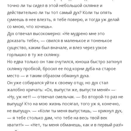
точно ли ты сидел в этой небольшой склянке и
действительно ли ты тот самый дух? Коли ты опять
сумеешь в нее влезть, я тебе поверю, и тогда уж делай
со мною, что хочешь».
Дух отвечал высокомерно: «Не мудрено мне это
доказать тебе», — свился в маленькое и тоненькое
существо, каким был вначале, и влез через узкое
горлышко в ту же склянку.
Но едва только он там очутился, юноша быстро заткнул
склянку пробкой, бросил ее под корни дуба на старое
место — и таким образом обманул духа.
Он уже собирался уйти к своему отцу, но дух стал
жалобно кричать: «Ох, выпусти же, выпусти меня!» —
«Ну, уж нет! — отвечал смельчак. — Во второй-то раз не
выпущу! Кто на мою жизнь посягал, того уж я, конечно,
не выпущу». — «Коли ты меня выпустишь, — крикнул дух,
— я тебе столько дам, что тебе на весь твой век
хватит!» — «Нет, ты меня обманешь, как и в первый раз!»