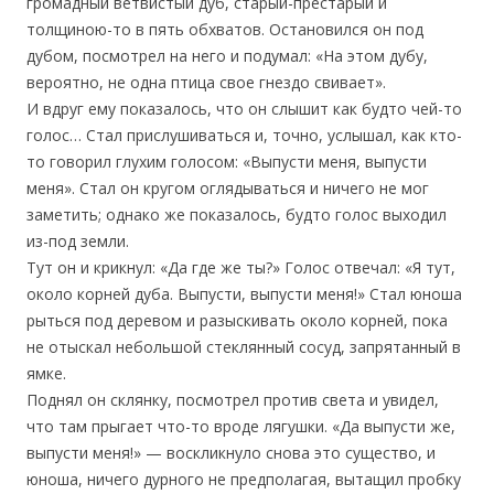
громадный ветвистый дуб, старый-престарый и
толщиною-то в пять обхватов. Остановился он под
дубом, посмотрел на него и подумал: «На этом дубу,
вероятно, не одна птица свое гнездо свивает».
И вдруг ему показалось, что он слышит как будто чей-то
голос… Стал прислушиваться и, точно, услышал, как кто-
то говорил глухим голосом: «Выпусти меня, выпусти
меня». Стал он кругом оглядываться и ничего не мог
заметить; однако же показалось, будто голос выходил
из-под земли.
Тут он и крикнул: «Да где же ты?» Голос отвечал: «Я тут,
около корней дуба. Выпусти, выпусти меня!» Стал юноша
рыться под деревом и разыскивать около корней, пока
не отыскал небольшой стеклянный сосуд, запрятанный в
ямке.
Поднял он склянку, посмотрел против света и увидел,
что там прыгает что-то вроде лягушки. «Да выпусти же,
выпусти меня!» — воскликнуло снова это существо, и
юноша, ничего дурного не предполагая, вытащил пробку