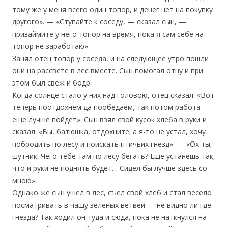
тому же у меня всего один топор, и денег нет на покупку
другого». — «Ступайте к соседу, — сказал сын, —
призаймите у него топор на время, пока я сам себе на
топор не заработаю».
Занял отец топор у соседа, и на следующее утро пошли
они на рассвете в лес вместе. Сын помогал отцу и при
этом был свеж и бодр.
Когда солнце стало у них над головою, отец сказал: «Вот
теперь поотдохнем да пообедаем, так потом работа
еще лучше пойдет». Сын взял свой кусок хлеба в руки и
сказал: «Вы, батюшка, отдохните; а я-то не устал, хочу
побродить по лесу и поискать птичьих гнезд». — «Ох ты,
шутник! Чего тебе там по лесу бегать? Еще устанешь так,
что и руки не поднять будет… Сидел бы лучше здесь со
мною».
Однако же сын ушел в лес, съел свой хлеб и стал весело
посматривать в чащу зеленых ветвей — не видно ли где
гнезда? Так ходил он туда и сюда, пока не наткнулся на