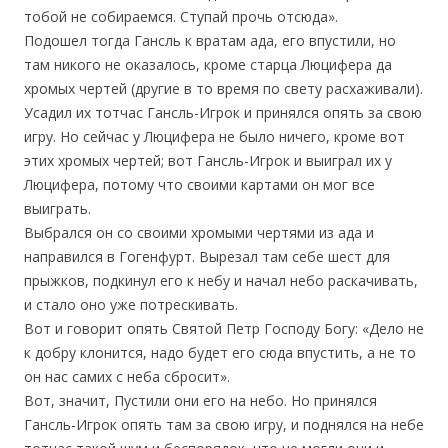
тобой не собираемся. Ступай прочь отсюда».
Подошел тогда Гансль к вратам ада, его впустили, но
там никого не оказалось, кроме старца Люцифера да
хромых чертей (другие в то время по свету расхаживали).
Усадил их тотчас Гансль-Игрок и принялся опять за свою
игру. Но сейчас у Люцифера не было ничего, кроме вот
этих хромых чертей; вот Гансль-Игрок и выиграл их у
Люцифера, потому что своими картами он мог все
выиграть.
Выбрался он со своими хромыми чертями из ада и
направился в Гогенфурт. Вырезал там себе шест для
прыжков, подкинул его к небу и начал небо раскачивать,
и стало оно уже потрескивать.
Вот и говорит опять Святой Петр Господу Богу: «Дело не
к добру клонится, надо будет его сюда впустить, а не то
он нас самих с неба сбросит».
Вот, значит, Пустили они его на небо. Но принялся
Гансль-Игрок опять там за свою игру, и поднялся на небе