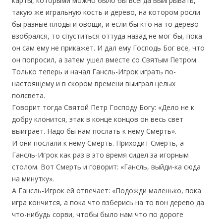
карты, которыми можно было бы всегда выигрывать,
такую же игральную кость и дерево, на котором росли
бы разные плоды и овощи, и если бы кто на то дерево
взобрался, то спуститься оттуда назад не мог бы, пока
он сам ему не прикажет. И дал ему Господь Бог все, что
он попросил, а затем ушел вместе со Святым Петром.
Только теперь и начал Гансль-Игрок играть по-
настоящему и в скором времени выиграл целых
полсвета.
Говорит тогда Святой Петр Господу Богу: «Дело не к
добру клонится, этак в конце концов он весь свет
выиграет. Надо бы нам послать к нему Смерть».
И они послали к нему Смерть. Приходит Смерть, а
Гансль-Игрок как раз в это время сидел за игорным
столом. Вот Смерть и говорит: «Гансль, выйди-ка сюда
на минутку».
А Гансль-Игрок ей отвечает: «Подожди маленько, пока
игра кончится, а пока что взберись на то вон дерево да
что-нибудь сорви, чтобы было нам что по дороге