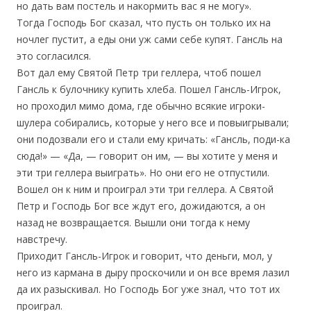
но дать вам постель и накормить вас я не могу».
Тогда Господь Бог сказал, что пусть он только их на
ночлег пустит, а еды они уж сами себе купят. Гансль на
это согласился.
Вот дал ему Святой Петр три геллера, чтоб пошел
Гансль к булочнику купить хлеба. Пошел Гансль-Игрок,
но проходил мимо дома, где обычно всякие игроки-
шулера собирались, которые у него все и повыигрывали;
они подозвали его и стали ему кричать: «Гансль, поди-ка
сюда!» — «Да, — говорит он им, — вы хотите у меня и
эти три геллера выиграть». Но они его не отпустили.
Вошел он к ним и проиграл эти три геллера. А Святой
Петр и Господь Бог все ждут его, дожидаются, а он
назад не возвращается. Вышли они тогда к нему
навстречу.
Приходит Гансль-Игрок и говорит, что деньги, мол, у
него из кармана в дыру проскочили и он все время лазил
да их разыскивал. Но Господь Бог уже знал, что тот их
проиграл.