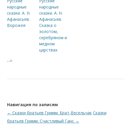
Русские
Русские
народные
народные
сказки. А. Н.
сказки. А. Н.
Афанасьев.
Афанасьев.
Ворожея
Сказка о
золотом,
серебряном и
медном
царствах
-->
Навигация по записям
←
Сказки братьев Гримм. Брат-Весельчак
Сказки
братьев Гримм. Счастливый Ганс
→