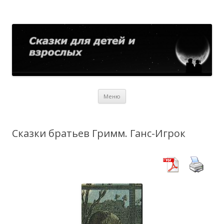
Сказки для детей и взрослых
Собрание сказок со всего мира
Перейти
Меню
к
содержимому
Сказки братьев Гримм. Ганс-Игрок