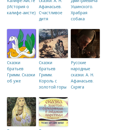
Калифе-Аисте
сказки. А. Н.
Дмитриевича
(История о
Афанасьев.
Ушинского.
калифе-аисте)
Счастливое
Храбрая
дитя
собака
Сказки
Сказки
Русские
братьев
братьев
народные
Гримм. Сказки
Гримм.
сказки. А. Н.
об уже
Король с
Афанасьев.
золотой горы
Скряга