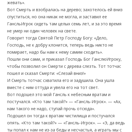
жевать».
Вот Смерть и взобралась на дерево; захотелось ей вниз
спуститься, но она никак не могла, и заставил ее
ГансльИгрок сидеть там целых семь лет, и за это время
не умер ни один человек на свете.
Говорит тогда Святой Петр Господу Богу: «Дело,
Господь, не к добру клонится, теперь ведь никто не
помирает, надо бы нам к нему самим сходить».
Пошли они сами, и приказал Господь Бог ГанслюИгроку,
чтобы позволил он Смерти с дерева слезть. Тот тотчас
пошел и сказал Смерти: «Слезай вниз!»
И Смерть тотчас схватила его и задушила. Она ушла
вместе с ним оттуда и увела его на тот свет.
Вот подошел это мой Гансль к небесным вратам и
постучался. «Кто там такой?» — «Гансль-Игрок». — «Ах,
нам такого не надо, ступай прочь отсюда».
Подошел он тогда к вратам чистилища и постучался
опять. «Кто там такой?» — «Гансль-Игрок». — «Э, да ведь
ты попал к нам не из-за беды и несчастья, а играть мы с