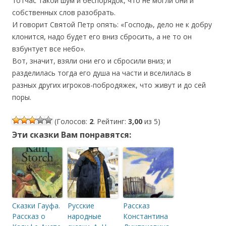
тотчас такой шум и беспорядок, что не могли они и
собственных слов разобрать.
И говорит Святой Петр опять: «Господь, дело не к добру
клонится, надо будет его вниз сбросить, а не то он
взбунтует все небо».
Вот, значит, взяли они его и сбросили вниз; и
разделилась тогда его душа на части и вселилась в
разных других игроков-побродяжек, что живут и до сей
поры.
(Голосов:
2
. Рейтинг:
3,00
из 5)
Эти сказки Вам понравятся:
Сказки Гауфа.
Русские
Рассказ
Рассказ о
народные
Константина