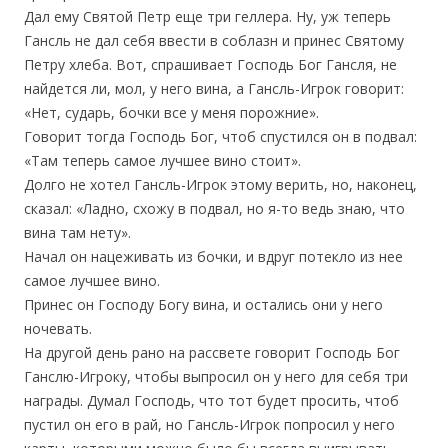
Дал ему Святой Петр еще три геллера. Ну, уж теперь
Гансль не дал себя ввести в соблазн и принес Святому
Петру хлеба. Вот, спрашивает Господь Бог Гансля, не
найдется ли, мол, у него вина, а Гансль-Игрок говорит:
«Нет, сударь, бочки все у меня порожние».
Говорит тогда Господь Бог, чтоб спустился он в подвал:
«Там теперь самое лучшее вино стоит».
Долго не хотел Гансль-Игрок этому верить, но, наконец,
сказал: «Ладно, схожу в подвал, но я-то ведь знаю, что
вина там нету».
Начал он нацеживать из бочки, и вдруг потекло из нее
самое лучшее вино.
Принес он Господу Богу вина, и остались они у него
ночевать.
На другой день рано на рассвете говорит Господь Бог
Ганслю-Игроку, чтобы выпросил он у него для себя три
награды. Думал Господь, что тот будет просить, чтоб
пустил он его в рай, но Гансль-Игрок попросил у него