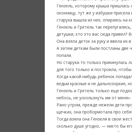
Гензель, которому крыша пришлась о
оконницу, тут же у избушки присела 
старуха вышла из нее, опираясь на к
Гензель и Гретель так перепугались,
детушки, кто это вас сюда привел? В
Она взяла деток за руку и ввела их 
А затем деткам были постланы две чи
попали.
Но старуха-то только прикинулась л
для того только и построила, чтобы
Когда какой-нибудь ребенок попадалс
ведьм красные и не дальнозоркие, но
Гензель и Гретель только еще подхо
небось, не ускользнуть им от меня».
Рано утром, прежде нежели дети прос
щечках, она пробормотала про себя:
Тогда взяла она Гензеля в свои жест
сколько душе угодно, — никто бы его