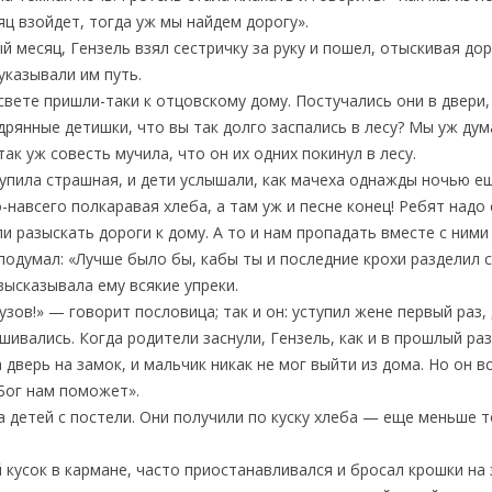
ц взойдет, тогда уж мы найдем дорогу».
ый месяц, Гензель взял сестричку за руку и пошел, отыскивая до
указывали им путь.
свете пришли-таки к отцовскому дому. Постучались они в двери, 
, дрянные детишки, что вы так долго заспались в лесу? Мы уж дум
так уж совесть мучила, что он их одних покинул в лесу.
упила страшная, и дети услышали, как мачеха однажды ночью ещ
го-навсего полкаравая хлеба, а там уж и песне конец! Ребят надо
и разыскать дороги к дому. А то и нам пропадать вместе с ними
 подумал: «Лучше было бы, кабы ты и последние крохи разделил 
 высказывала ему всякие упреки.
кузов!» — говорит пословица; так и он: уступил жене первый раз
ушивались. Когда родители заснули, Гензель, как и в прошлый раз
дверь на замок, и мальчик никак не мог выйти из дома. Но он вс
 Бог нам поможет».
а детей с постели. Они получили по куску хлеба — еще меньше 
й кусок в кармане, часто приостанавливался и бросал крошки на