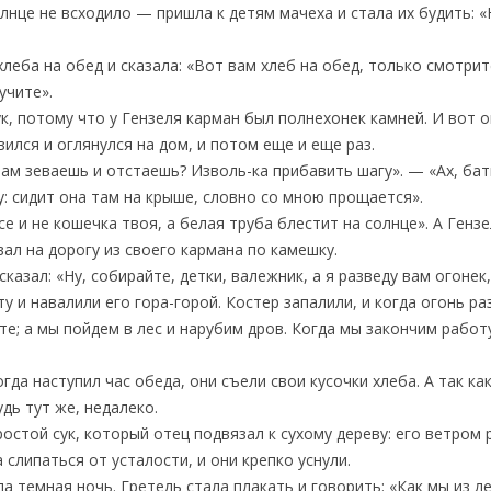
лнце не всходило — пришла к детям мачеха и стала их будить: «
хлеба на обед и сказала: «Вот вам хлеб на обед, только смотрит
учите».
к, потому что у Гензеля карман был полнехонек камней. И вот о
ился и оглянулся на дом, и потом еще и еще раз.
 там зеваешь и отстаешь? Изволь-ка прибавить шагу». — «Ах, ба
: сидит она там на крыше, словно со мною прощается».
се и не кошечка твоя, а белая труба блестит на солнце». А Генз
ал на дорогу из своего кармана по камешку.
сказал: «Ну, собирайте, детки, валежник, а я разведу вам огонек
у и навалили его гора-горой. Костер запалили, и когда огонь ра
ите; а мы пойдем в лес и нарубим дров. Когда мы закончим работ
когда наступил час обеда, они съели свои кусочки хлеба. А так к
удь тут же, недалеко.
ростой сук, который отец подвязал к сухому дереву: его ветром 
а слипаться от усталости, и они крепко уснули.
а темная ночь. Гретель стала плакать и говорить: «Как мы из л