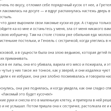
чень по вкусу, отломил себе порядочный кусок от нее, а Грете
и лакомилась на досуге — и вдруг распахнулась настежь дверь в
остыль.
 что даже выронили свои лакомые куски из рук. А старуха только 
ойдите-ка ко мне и останьтесь у меня, зла от меня никакого вам
в свою избушечку. Там на столе стояла уже обильная еда: молоко
стенькие постельки, и Гензель с сестричкой, когда улеглись в н
асковой, а в сущности была она злою ведьмою, которая детей 
 их приманивать.
я в ее лапы, она его убивала, варила его мясо и пожирала, и эт
 чутье у них такое же тонкое, как у зверей, и они издалека чую
дили к ее избушке, она уже злобно посмеивалась и говорила н
нулись, она уже поднялась, и когда увидела, как они сладко спя
 «Лакомый это будет кусочек!»
кие руки и снесла его в маленькую клетку, и приперла в ней реш
 и не услышал. Потом пришла она к сестричке, растолкала ее и к