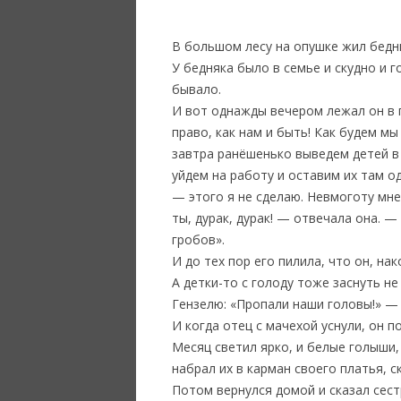
В большом лесу на опушке жил бедн
У бедняка было в семье и скудно и г
бывало.
И вот однажды вечером лежал он в п
право, как нам и быть! Как будем мы
завтра ранёшенько выведем детей в 
уйдем на работу и оставим их там о
— этого я не сделаю. Невмоготу мне
ты, дурак, дурак! — отвечала она. —
гробов».
И до тех пор его пилила, что он, на
А детки-то с голоду тоже заснуть не
Гензелю: «Пропали наши головы!» — 
И когда отец с мачехой уснули, он п
Месяц светил ярко, и белые голыши,
набрал их в карман своего платья, с
Потом вернулся домой и сказал сестр