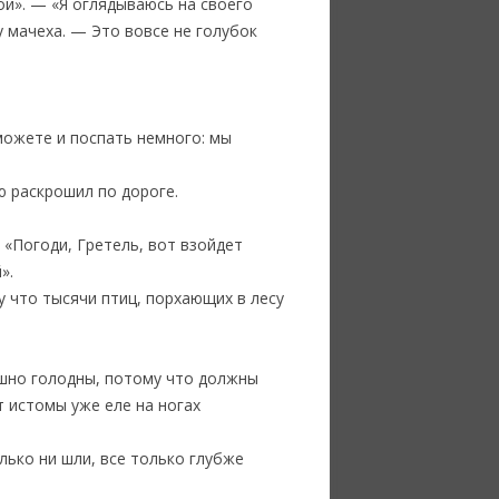
ой». — «Я оглядываюсь на своего
у мачеха. — Это вовсе не голубок
 можете и поспать немного: мы
ю раскрошил по дороге.
: «Погоди, Гретель, вот взойдет
».
у что тысячи птиц, порхающих в лесу
рашно голодны, потому что должны
т истомы уже еле на ногах
олько ни шли, все только глубже