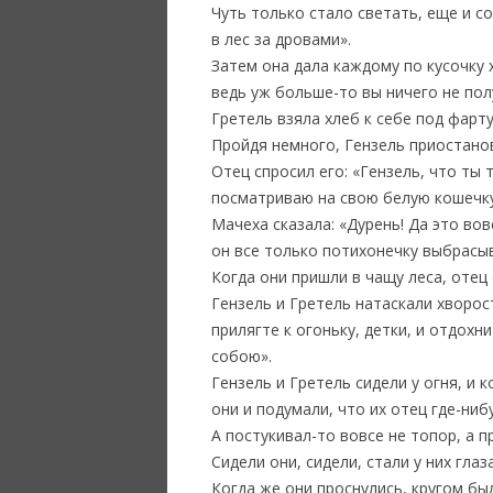
Чуть только стало светать, еще и со
в лес за дровами».
Затем она дала каждому по кусочку 
ведь уж больше-то вы ничего не пол
Гретель взяла хлеб к себе под фарту
Пройдя немного, Гензель приостанов
Отец спросил его: «Гензель, что ты
посматриваю на свою белую кошечку
Мачеха сказала: «Дурень! Да это вов
он все только потихонечку выбрасыв
Когда они пришли в чащу леса, отец 
Гензель и Гретель натаскали хворост
прилягте к огоньку, детки, и отдохн
собою».
Гензель и Гретель сидели у огня, и 
они и подумали, что их отец где-ниб
А постукивал-то вовсе не топор, а п
Сидели они, сидели, стали у них глаз
Когда же они проснулись, кругом был