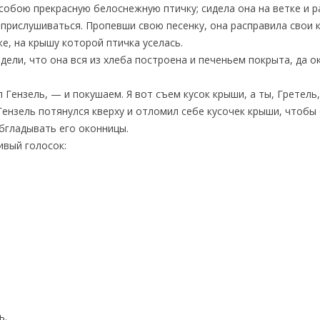
собою прекрасную белоснежную птичку; сидела она на ветке и ра
 прислушиваться. Пропевши свою песенку, она расправила свои 
е, на крышу которой птичка уселась.
дели, что она вся из хлеба построена и печеньем покрыта, да о
л Гензель, — и покушаем. Я вот съем кусок крыши, а ты, Гретел
ензель потянулся кверху и отломил себе кусочек крыши, чтобы о
бгладывать его оконницы.
ивый голосок:
ь.