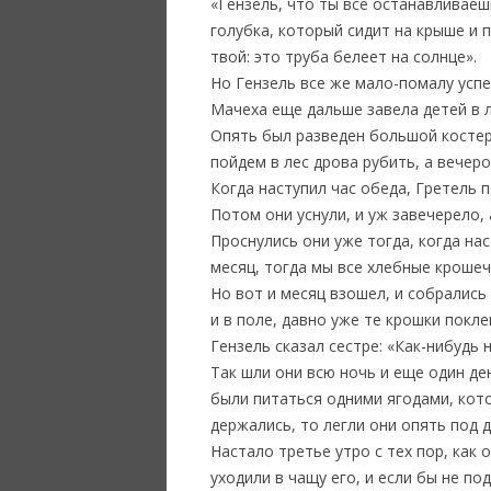
«Гензель, что ты все останавливаеш
голубка, который сидит на крыше и 
твой: это труба белеет на солнце».
Но Гензель все же мало-помалу успе
Мачеха еще дальше завела детей в ле
Опять был разведен большой костер,
пойдем в лес дрова рубить, а вечеро
Когда наступил час обеда, Гретель 
Потом они уснули, и уж завечерело,
Проснулись они уже тогда, когда нас
месяц, тогда мы все хлебные крошеч
Но вот и месяц взошел, и собрались
и в поле, давно уже те крошки покле
Гензель сказал сестре: «Как-нибудь 
Так шли они всю ночь и еще один де
были питаться одними ягодами, кото
держались, то легли они опять под д
Настало третье утро с тех пор, как 
уходили в чащу его, и если бы не п