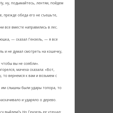
Ну, ну, подымайтесь, лентяи, пойдем
е, прежде обеда его не съешьте,
ни все вместе направились в лес.
тюшка, — сказал Гензель, — я все
ель и не думал смотреть на кошечку,
, чтобы вы не озябли».
згорелся, мачеха сказала: «Вот,
у, то вернемся к вам и возьмем с
ак им слышны были удары топора, то
раскачивало и ударяло о дерево.
есу выйдем?» Но Гензель ее утешал: