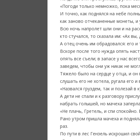
«Погоди только немножко, пока меся
И точно, как поднялся на небе полн
как заново отчеканенные монеты, и 
Всю ночь напролет шли они и на рас
кто стучался, то сказала им: «Ах вы
А отец очень им обрадовался: его и 
Вскоре после того нужда опять наст
опять все съели; в запасе у нас все
заведем, чтобы они уж никак не могл
Тяжело было на сердце у отца, и он
слушать его не хотела, ругала его и
«Назвался груздем, так и полезай в 
А дети не спали и к разговору присл
набрать голышей, но мачеха заперла 
«Не плачь, Гретель, и спи спокойно.
Рано утром пришла мачеха и поднял
раз.
По пути в лес Гензель искрошил сво