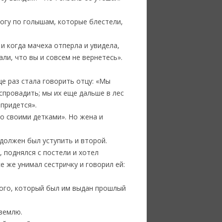
рогу по голышам, которые блестели,
и когда мачеха отперла и увидела,
али, что вы и совсем не вернетесь».
е раз стала говорить отцу: «Мы
 спровадить; мы их еще дальше в лес
 придется».
со своими детками». Но жена и
, должен был уступить и второй.
, поднялся с постели и хотел
е же унимал сестричку и говорил ей:
того, который был им выдан прошлый
 землю.