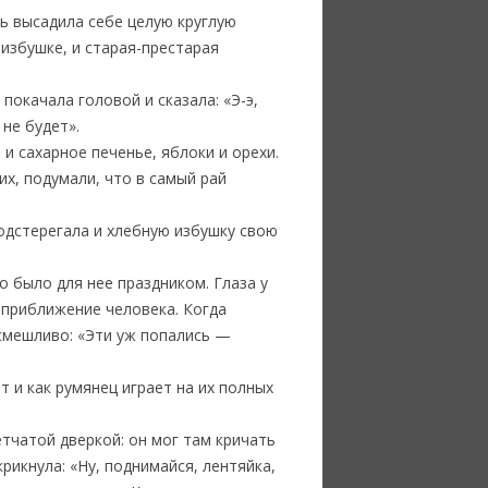
ль высадила себе целую круглую
 избушке, и старая-престарая
покачала головой и сказала: «Э-э,
 не будет».
 и сахарное печенье, яблоки и орехи.
их, подумали, что в самый рай
подстерегала и хлебную избушку свою
о было для нее праздником. Глаза у
т приближение человека. Когда
асмешливо: «Эти уж попались —
т и как румянец играет на их полных
етчатой дверкой: он мог там кричать
рикнула: «Ну, поднимайся, лентяйка,