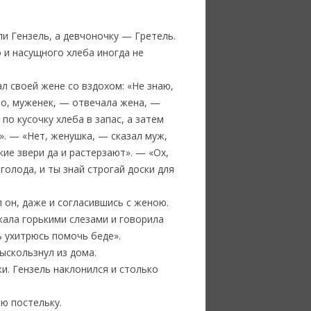
и Гензель, а девчоночку — Гретель.
о и насущного хлеба иногда не
ал своей жене со вздохом: «Не знаю,
что, муженек, — отвечала жена, —
о кусочку хлеба в запас, а затем
». — «Нет, женушка, — сказал муж,
кие звери да и растерзают». — «Ох,
голода, и ты знай строгай доски для
л он, даже и согласившись с женою.
акала горькими слезами и говорила
ь ухитрюсь помочь беде».
выскользнул из дома.
и. Гензель наклонился и столько
ою постельку.