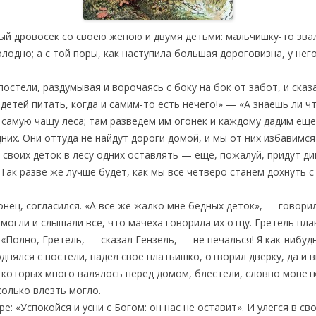
ый дровосек со своею женою и двумя детьми: мальчишку-то звал
олодно; а с той поры, как наступила большая дороговизна, у нег
остели, раздумывая и ворочаясь с боку на бок от забот, и сказ
 детей питать, когда и самим-то есть нечего!» — «А знаешь ли 
самую чащу леса; там разведем им огонек и каждому дадим еще п
дних. Они оттуда не найдут дороги домой, и мы от них избавимся
 своих деток в лесу одних оставлять — еще, пожалуй, придут ди
 Так разве же лучше будет, как мы все четверо станем дохнуть с 
конец, согласился. «А все же жалко мне бедных деток», — говори
 могли и слышали все, что мачеха говорила их отцу. Гретель пл
«Полно, Гретель, — сказал Гензель, — не печалься! Я как-нибуд
однялся с постели, надел свое платьишко, отворил дверку, да и 
 которых много валялось перед домом, блестели, словно монетк
колько влезть могло.
е: «Успокойся и усни с Богом: он нас не оставит». И улегся в св