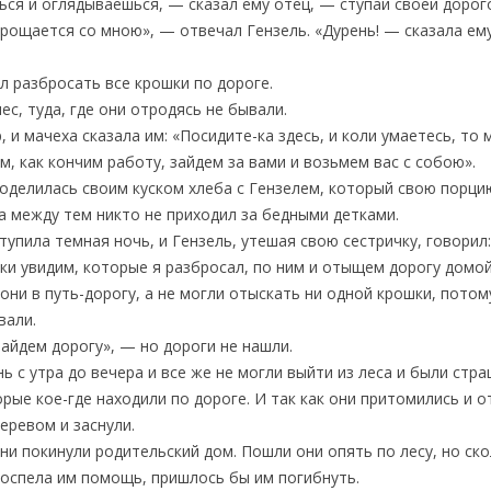
ься и оглядываешься, — сказал ему отец, — ступай своей дорог
прощается со мною», — отвечал Гензель. «Дурень! — сказала ем
л разбросать все крошки по дороге.
с, туда, где они отродясь не бывали.
 и мачеха сказала им: «Посидите-ка здесь, и коли умаетесь, то
м, как кончим работу, зайдем за вами и возьмем вас с собою».
поделилась своим куском хлеба с Гензелем, который свою порци
 а между тем никто не приходил за бедными детками.
тупила темная ночь, и Гензель, утешая свою сестричку, говорил
ки увидим, которые я разбросал, по ним и отыщем дорогу домой
 они в путь-дорогу, а не могли отыскать ни одной крошки, потом
вали.
найдем дорогу», — но дороги не нашли.
нь с утра до вечера и все же не могли выйти из леса и были ст
рые кое-где находили по дороге. И так как они притомились и о
еревом и заснули.
они покинули родительский дом. Пошли они опять по лесу, но ск
одоспела им помощь, пришлось бы им погибнуть.