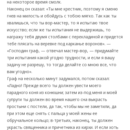
на некоторое время смолк.
Наконец он сказал: «Ты мне крестник, поэтому я сменю
гнев на милость и обойдусь с тобою мягко. Так как ты
хвалишься, что ты вор-мастер, то я испытаю твое
искусство; если же ты испытания не выдержишь, то
награжу тебя двумя столбами с перекладиной и придется
тебе плясать на веревке под карканье воронов». —
«Господин граф, — отвечал мастер-вор, — придумайте
три испытания какой угодно трудности, и если я вашу
задачу не разрешу, то тогда делайте со мною все, что
вам угодно».
Граф на несколько минут задумался, потом сказал:
«Ладно! Прежде всего ты должен увести моего
парадного коня из конюшни; затем из-под меня и моей
супруги ты должен во время нашего сна выкрасть
простыни с постели, да так, чтобы мы не заметили, да
при этом еще снять с пальца у моей жены ее
обручальное кольцо; в-третьих, наконец, ты должен
украсть священника и причетника из кирхи. И если хоть