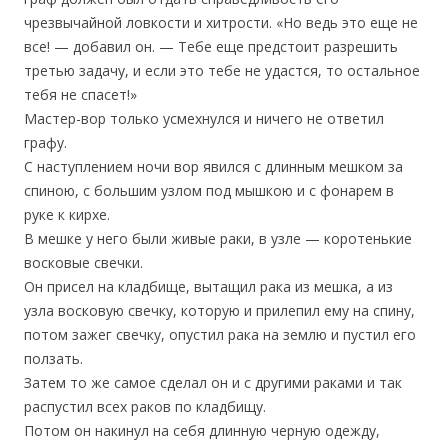
чрезвычайной ловкости и хитрости. «Но ведь это еще не
все! — добавил он. — Тебе еще предстоит разрешить
третью задачу, и если это тебе не удастся, то остальное
тебя не спасет!»
Мастер-вор только усмехнулся и ничего не ответил
графу.
С наступлением ночи вор явился с длинным мешком за
спиною, с большим узлом под мышкою и с фонарем в
руке к кирхе.
В мешке у него были живые раки, в узле — коротенькие
восковые свечки.
Он присел на кладбище, вытащил рака из мешка, а из
узла восковую свечку, которую и прилепил ему на спину,
потом зажег свечку, опустил рака на землю и пустил его
ползать.
Затем то же самое сделал он и с другими раками и так
распустил всех раков по кладбищу.
Потом он накинул на себя длинную черную одежду,