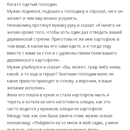
богато одетый господин.
Мужик поднялся, подошел к господину и спросил, чего он
желает и чем ему можно услужить.
Незнакомец протянул мужику руку и сказал: «Я ничего не
желаю кроме того, чтобы хоть один раз отведать вашей
деревенской стряпни. Приготовьте же мне картофель в
том виде, в каком вы его сами едите, и я тогда сяду
вместе с вами за стол и с удовольствием поем вашего
деревенского картофеля».
Мужик улыбнулся и сказал: «Вы, может, граф либо князь
какой, а то еще и герцог? Знатным господам мало ли
какие прихоти приходят в голову; а впрочем, я ваше
желание исполню».
Жена его пошла в кухню и стала картофель мыть и
тереть и хотела из него изготовить клецки, как это
часто водится у мужиков, клецки из картофеля.
Между тем, как она была занята этим, мужик сказал
незнакомцу: «Пойдемте-ка со мною в мой садик, у меня
еще есть там кое-какие незаконченные дела».