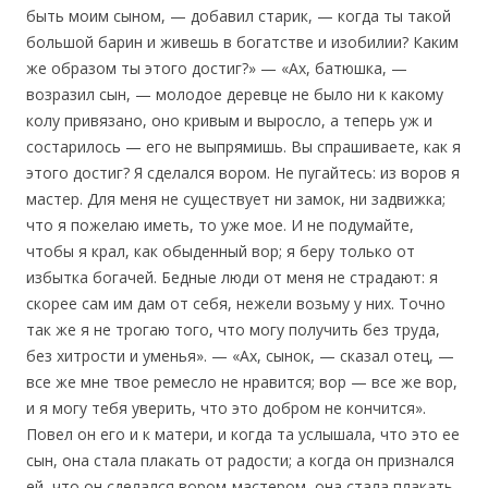
быть моим сыном, — добавил старик, — когда ты такой
большой барин и живешь в богатстве и изобилии? Каким
же образом ты этого достиг?» — «Ах, батюшка, —
возразил сын, — молодое деревце не было ни к какому
колу привязано, оно кривым и выросло, а теперь уж и
состарилось — его не выпрямишь. Вы спрашиваете, как я
этого достиг? Я сделался вором. Не пугайтесь: из воров я
мастер. Для меня не существует ни замок, ни задвижка;
что я пожелаю иметь, то уже мое. И не подумайте,
чтобы я крал, как обыденный вор; я беру только от
избытка богачей. Бедные люди от меня не страдают: я
скорее сам им дам от себя, нежели возьму у них. Точно
так же я не трогаю того, что могу получить без труда,
без хитрости и уменья». — «Ах, сынок, — сказал отец, —
все же мне твое ремесло не нравится; вор — все же вор,
и я могу тебя уверить, что это добром не кончится».
Повел он его и к матери, и когда та услышала, что это ее
сын, она стала плакать от радости; а когда он признался
ей, что он сделался вором-мастером, она стала плакать