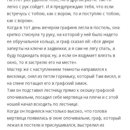
легко с рук сойдет. И я предупреждаю тебя, что если
встречусь с тобою, как с вором, то и поступлю с тобою,
как с вором».
Когда в тот день вечером графиня легла в постель, она
крепко стиснула ту руку, на которой у ней было надето
ее обручальное кольцо, и граф сказал ей: «Все двери
заперты на ключи и задвижки; а я сам не лягу спать, а
буду поджидать вора; ну, а если он вздумает влезть в
окно, то я застрелю его на месте».
Мастер же с наступлением темноты направился к
виселице, снял из петли горемыку, который Там висел, и
на спине потащил его в графский замок.
Там он подставил лестницу прямо к окошку графской
опочивальни, посадил себе мертвеца на плечи и с этой
ношей начал всходить по лестнице.
Когда он поднялся настолько высоко, что голова
мертвеца появилась в окне опочивальни, граф, который
лежал в постели и прислушивался, выстрелил из