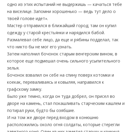
одно из этих испытаний не выдержишь — качаться тебе
на виселице. Запомни хорошенько — ведь тут дело о
твоей голове идет».
Мастер отправился в ближайший город; там он купил
одежду у старой крестьянки и нарядился бабой.
Размалевал себе лицо, да еще и рябины подделал, так
что никто бы не мог его узнать.
Затем наполнил бочонок старым венгерским вином, в
которое еще подмешал очень сильного усыпительного
зелья.
Бочонок взвалил он себе на спину поверх котомки и
коекак, переваливаясь и ковыляя, направился к
графскому замку.
Было уже темно, когда он туда добрел, он присел во
дворе на камень, стал покашливать старческим кашлем и
потирал руки, будто бы озябшие.
И на том же дворе перед входом в конюшню
расположились около огня солдаты, которые стерегли
заветного коня. Один из них заметил старуху и крикнул