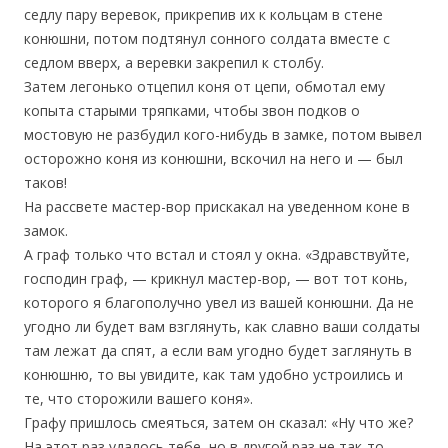
седлу пару веревок, прикрепив их к кольцам в стене
конюшни, потом подтянул сонного солдата вместе с
седлом вверх, а веревки закрепил к столбу.
Затем легонько отцепил коня от цепи, обмотал ему
копыта старыми тряпками, чтобы звон подков о
мостовую не разбудил кого-нибудь в замке, потом вывел
осторожно коня из конюшни, вскочил на него и — был
таков!
На рассвете мастер-вор прискакал на уведенном коне в
замок.
А граф только что встал и стоял у окна. «Здравствуйте,
господин граф, — крикнул мастер-вор, — вот тот конь,
которого я благополучно увел из вашей конюшни. Да не
угодно ли будет вам взглянуть, как славно ваши солдаты
там лежат да спят, а если вам угодно будет заглянуть в
конюшню, то вы увидите, как там удобно устроились и
те, что сторожили вашего коня».
Графу пришлось смеяться, затем он сказал: «Ну что же?
На этот раз удалось тебе, но в другой раз не так-то