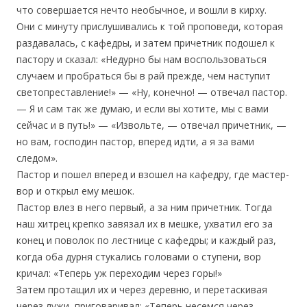
что совершается нечто необычное, и вошли в кирху.
Они с минуту прислушивались к той проповеди, которая
раздавалась, с кафедры, и затем причетник подошел к
пастору и сказал: «Недурно бы нам воспользоваться
случаем и пробраться бы в рай прежде, чем наступит
светопреставление!» — «Ну, конечно! — отвечал пастор.
— Я и сам так же думаю, и если вы хотите, мы с вами
сейчас и в путь!» — «Извольте, — отвечал причетник, —
но вам, господин пастор, вперед идти, а я за вами
следом».
Пастор и пошел вперед и взошел на кафедру, где мастер-
вор и открыл ему мешок.
Пастор влез в него первый, а за ним причетник. Тогда
наш хитрец крепко завязал их в мешке, ухватил его за
конец и поволок по лестнице с кафедры; и каждый раз,
когда оба дурня стукались головами о ступени, вор
кричал: «Теперь уж переходим через горы!»
Затем протащил их и через деревню, и перетаскивая
через лужи, приговаривал: «Теперь несемся через