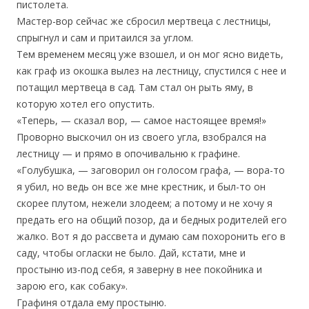
пистолета.
Мастер-вор сейчас же сбросил мертвеца с лестницы,
спрыгнул и сам и притаился за углом.
Тем временем месяц уже взошел, и он мог ясно видеть,
как граф из окошка вылез на лестницу, спустился с нее и
потащил мертвеца в сад. Там стал он рыть яму, в
которую хотел его опустить.
«Теперь, — сказал вор, — самое настоящее время!»
Проворно выскочил он из своего угла, взобрался на
лестницу — и прямо в опочивальню к графине.
«Голубушка, — заговорил он голосом графа, — вора-то
я убил, но ведь он все же мне крестник, и был-то он
скорее плутом, нежели злодеем; а потому и не хочу я
предать его на общий позор, да и бедных родителей его
жалко. Вот я до рассвета и думаю сам похоронить его в
саду, чтобы огласки не было. Дай, кстати, мне и
простыню из-под себя, я заверну в нее покойника и
зарою его, как собаку».
Графиня отдала ему простыню.