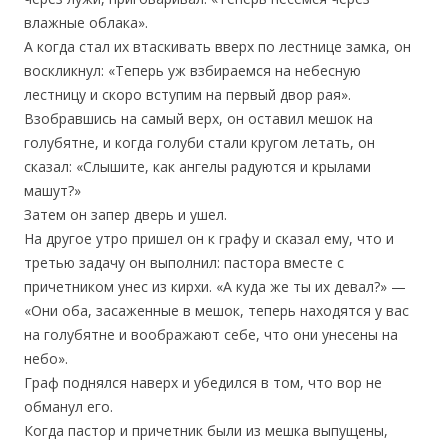
влажные облака».
А когда стал их втаскивать вверх по лестнице замка, он
воскликнул: «Теперь уж взбираемся на небесную
лестницу и скоро вступим на первый двор рая».
Взобравшись на самый верх, он оставил мешок на
голубятне, и когда голуби стали кругом летать, он
сказал: «Слышите, как ангелы радуются и крылами
машут?»
Затем он запер дверь и ушел.
На другое утро пришел он к графу и сказал ему, что и
третью задачу он выполнил: пастора вместе с
причетником унес из кирхи. «А куда же ты их девал?» —
«Они оба, засаженные в мешок, теперь находятся у вас
на голубятне и воображают себе, что они унесены на
небо».
Граф поднялся наверх и убедился в том, что вор не
обманул его.
Когда пастор и причетник были из мешка выпущены,