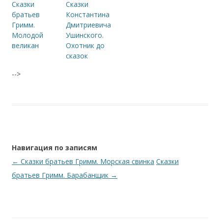
Сказки
Сказки
братьев
Константина
Гримм.
Дмитриевича
Молодой
Ушинского.
великан
Охотник до
сказок
-->
Навигация по записям
←
Сказки братьев Гримм. Морская свинка
Сказки
братьев Гримм. Барабанщик
→