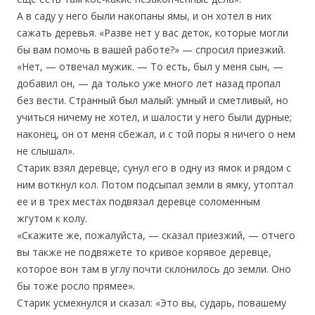
А в саду у него были накопаны ямы, и он хотел в них
сажать деревья. «Разве нет у вас деток, которые могли
бы вам помочь в вашей работе?» — спросил приезжий.
«Нет, — отвечал мужик. — То есть, был у меня сын, —
добавил он, — да только уже много лет назад пропал
без вести. Странный был малый: умный и сметливый, но
учиться ничему не хотел, и шалости у него были дурные;
наконец, он от меня сбежал, и с той поры я ничего о нем
не слышал».
Старик взял деревце, сунул его в одну из ямок и рядом с
ним воткнул кол. Потом подсыпал земли в ямку, утоптал
ее и в трех местах подвязал деревце соломенным
жгутом к колу.
«Скажите же, пожалуйста, — сказал приезжий, — отчего
вы также не подвяжете то кривое корявое деревце,
которое вон там в углу почти склонилось до земли. Оно
бы тоже росло прямее».
Старик усмехнулся и сказал: «Это вы, сударь, повашему