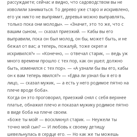
рассуждаете; сейчас и видно, что садоводством вы не
изволили заниматься. То дерево уже старо и искривлено,
его уж никто не выпрямит, деревья можно выправлять,
только пока они молоды». — «Значит, это то же, что с
вашим сыном, — сказал приезжий. — Кабы вы его
выправили, пока он был молод, он бы, может быть, и не
бежал от вас; а теперь, пожалуй, тоже окреп и
искривился?» — «Конечно, — отвечал старик, — ведь уж
много времени прошло с тех пор, как он ушел; должно
быть, изменился с тех пор». — «А узнали бы вы его, кабы
он к вам теперь явился?» — «Едва ли узнал бы я его в
лицо, — сказал мужик, — а есть у него родимое пятно на
плече вроде боба».
Когда он это проговорил, приезжий снял с себя верхнее
платье, обнажил плечо и показал мужику родимое пятно
в виде боба на плече своем.
«Боже ты мой! — воскликнул старик. — Неужели ты
точно мой сын? — И любовь к своему детищу
шевельнулась в сердце его. — Но как же ты можешь