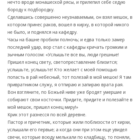
нечто вроде монашеской рясы, и прилепил себе седую
бороду к подбородку.
Сделавшись совершенно неузнаваемым, он взял мешок, в
котором принес раков, вошел в кирху, в которой никого
не было, и поднялся на кафедру.
Часы на башне пробили полночь; и едва только замер
последний удар, вор стал с кафедры кричать громким и
зычным голосом: «Услышьте все вы, люди грешные!
Пришел конец свету, светопреставление близится;
услышьте, услышьте! Кто желает с моей помощью
попасть в рай небесный, тот полезай в мой мешок! Я там
привратником служу, я отпираю и запираю врата рая.
Вон взгляните, по Божьей ниве уже бродят умершие и
собирают свои косточки. Придите, придите и полезайте в
мой мешок, пришел конец миру!»
Крик этот разнесся по всей деревне.
Пастор и причетник, которые жили поблизости от кирхи,
услышали его первые; а когда они при этом еще увидел
свечи, которые всюду мелькали по кладбищу, то поняли,