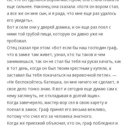
еще сильнее. Наконец она сказала: «Хотя он вором стал,
а все же он мне сын, и я рада, что мне еще раз удалось
его увидеть».
Вот и сели они у дверей домика, и он еще раз поел с
ними той грубой пищи, которую он давно уже не
пробовал.
Отец сказал при этом: «Вот если бы наш господин граф,
что в замке там живет, узнал, кто ты таков и чем
занимаешься, так он не стал бы тебя на руках качать, как
в тот день, когда он был твоим крестным у купели, а
заставил бы тебя покачаться на веревочной петле». —
«Не беспокойтесь батюшка, он мне ничего не сделает, я
свое дело тонко знаю. Я вот и сегодня еще думаю сам к
нему заглянуть, не откладывая в долгий ящик».
Когда завечерело, мастер-вор сел в свою карету и
поехал в замок. Граф принял его весьма вежливо,
потому что счел его за человека знатного.
Когда же приезжий объяснил, кто он, граф побледнел и