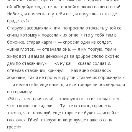
ей: «Подойди сюда, тетка, погрейся около нашего огня!
Небось, и ночлега-то у тебя нет, и ночуешь-то ты где
придется?»
Старуха заковыляла к ним, попросила отвязать у ней со
спины котомку и подсела к их огню. «Что у тебя там в
бочонке, старая карга?» — спросил один из солдат.
«Вина глоток, — отвечала она, — я им торгую, тем и
живу; вот и вам за денежки да за доброе слово охотно
дам по стаканчику». — «А ну-ка! — сказал солдат и,
отведав стаканчик, крикнул: — Раз вино оказалось
хорошим, так я не прочь и другой стаканчик опрокинуть!»
— и велел себе еще налить, и все товарищи последовали
его примеру.
«Эй вы, там, приятели! — крикнул кто-то из солдат тем,
что в конюшне сидели. — Тут тетка винца принесла,
такого, что, пожалуй, еще старше ее будет — испейте
глоточек! Ей-ей, старухино лицо лучше нашего огня
греет!»