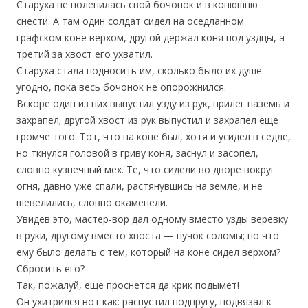
Старуха не поленилась свой бочонок и в конюшню
снести. А там один солдат сидел на оседланном
графском коне верхом, другой держал коня под уздцы, а
третий за хвост его ухватил.
Старуха стала подносить им, сколько было их душе
угодно, пока весь бочонок не опорожнился.
Вскоре один из них выпустил узду из рук, прилег наземь и
захрапел; другой хвост из рук выпустил и захрапел еще
громче того. Тот, что на коне был, хотя и усидел в седле,
но ткнулся головой в гриву коня, заснул и засопел,
словно кузнечный мех. Те, что сидели во дворе вокруг
огня, давно уже спали, растянувшись на земле, и не
шевелились, словно окаменели.
Увидев это, мастер-вор дал одному вместо узды веревку
в руки, другому вместо хвоста — пучок соломы; но что
ему было делать с тем, который на коне сидел верхом?
Сбросить его?
Так, пожалуй, еще проснется да крик подымет!
Он ухитрился вот как: распустил подпругу, подвязал к