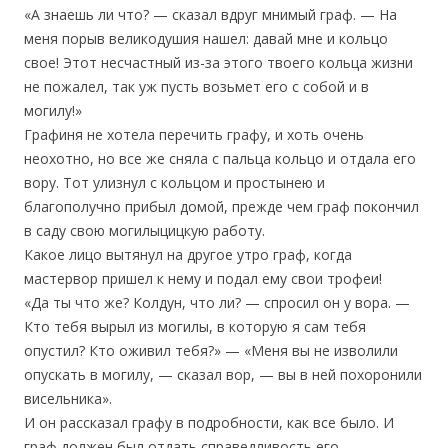
«А знаешь ли что? — сказал вдруг мнимый граф. — На
меня порыв великодушия нашел: давай мне и кольцо
свое! Этот несчастный из-за этого твоего кольца жизни
не пожалел, так уж пусть возьмет его с собой и в
могилу!»
Графиня не хотела перечить графу, и хоть очень
неохотно, но все же сняла с пальца кольцо и отдала его
вору. Тот улизнул с кольцом и простынею и
благополучно прибыл домой, прежде чем граф покончил
в саду свою могилыцицкую работу.
Какое лицо вытянул на другое утро граф, когда
мастервор пришел к нему и подал ему свои трофеи!
«Да ты что же? Колдун, что ли? — спросил он у вора. —
Кто тебя вырыл из могилы, в которую я сам тебя
опустил? Кто оживил тебя?» — «Меня вы не изволили
опускать в могилу, — сказал вор, — вы в ней похоронили
висельника».
И он рассказал графу в подробности, как все было. И
граф должен был отдать справедливость его