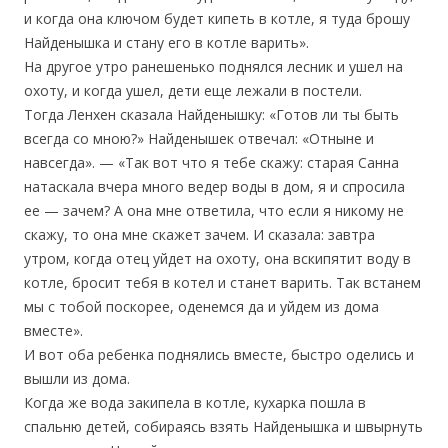
и когда она ключом будет кипеть в котле, я туда брошу
Найденышка и стану его в котле варить».
На другое утро ранешенько поднялся лесник и ушел на
охоту, и когда ушел, дети еще лежали в постели.
Тогда Ленхен сказала Найденышку: «Готов ли ты быть
всегда со мною?» Найденышек отвечал: «Отныне и
навсегда». — «Так вот что я тебе скажу: старая Санна
натаскала вчера много ведер воды в дом, я и спросила
ее — зачем? А она мне ответила, что если я никому не
скажу, то она мне скажет зачем. И сказала: завтра
утром, когда отец уйдет на охоту, она вскипятит воду в
котле, бросит тебя в котел и станет варить. Так встанем
мы с тобой поскорее, оденемся да и уйдем из дома
вместе».
И вот оба ребенка поднялись вместе, быстро оделись и
вышли из дома.
Когда же вода закипела в котле, кухарка пошла в
спальню детей, собираясь взять Найденышка и швырнуть