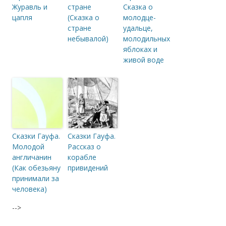
Журавль и
стране
Сказка о
цапля
(Сказка о
молодце-
стране
удальце,
небывалой)
молодильных
яблоках и
живой воде
Сказки Гауфа.
Сказки Гауфа.
Молодой
Рассказ о
англичанин
корабле
(Как обезьяну
привидений
принимали за
человека)
-->