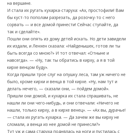
на вершине.
И стала их ругать кухарка-старуха: «Ах, простофили! Вам
бы куст-то пополам разрезать, да розочку-то с него
сорвать — и все домой принести! Сейчас ступайте, да
так и сделайте».
Пошли они опять из дому детей искать. Но дети завидели
их издали, и Ленхен сказала: «Найденышек, готов ли ты
быть всегда со мною?» И тот отвечал: «Отныне и
навсегда». — «Ну, так ты обратись в кирху, а я в той
кирхе венцом буду».
Когда пришли трое слуг на опушку леса, там уж ничего не
было, кроме кирхи и венца в той кирхе. «Ну, нам тут и
делать нечего, — сказали они, — пойдем домой».
Пришли они домой, и кухарка их стала спрашивать, не
нашли ли они чего-нибудь, и они отвечали: «Ничего не
нашли, только кирху, а в кирхе венец». — «Ах вы, дурачье!
— стала их ругать кухарка. — Да зачем же вы кирху не
сломали, а венца из нее домой не принесли?»
Тут уж и сама старуха поднялась на ноги и пустилась с