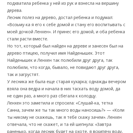
подхватила ребенка у ней из рук и взнесла на вершину
дерева.
Лесник полез на дерево, достал ребенка и подумал:
«Возьму-ка я его к себе домой и стану его воспитывать с
моей дочкой Ленхен». И принес его домой, и оба ребенка
стали расти вместе.
Но тот, который был найден на дереве и занесен был на
дерево птицею, получил имя Найденышек. Этот
Найденышек и Ленхен так полюбили друг друга, так
полюбили, что когда, бывало, не повидают друг друга,
так и загрустят.
У лесника же была еще старая кухарка; однажды вечером
взяла она ведра и начала в них таскать воду домой, да
не один раз, а много раз сбегала к колодцу.
Ленхен это заметила и спросила: «Слушай-ка, тетка
Санна, зачем же ты так много воды наносишь?» — «Коли
ты никому не скажешь, так я тебе скажу зачем». Ленхен
отвечала, что не скажет, и та ей шепнула: «Завтра
раненько, когда лесник будет на охоте, я вскипячу воду,