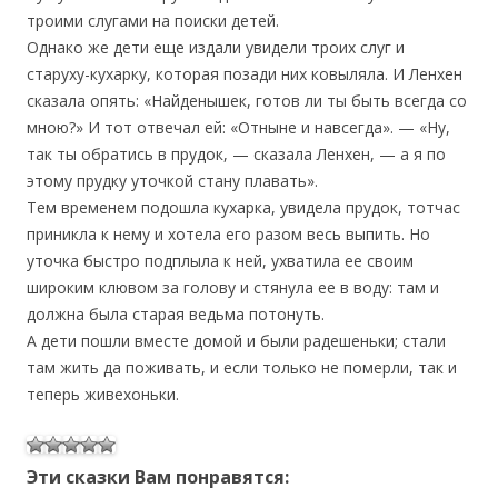
троими слугами на поиски детей.
Однако же дети еще издали увидели троих слуг и
старуху-кухарку, которая позади них ковыляла. И Ленхен
сказала опять: «Найденышек, готов ли ты быть всегда со
мною?» И тот отвечал ей: «Отныне и навсегда». — «Ну,
так ты обратись в прудок, — сказала Ленхен, — а я по
этому прудку уточкой стану плавать».
Тем временем подошла кухарка, увидела прудок, тотчас
приникла к нему и хотела его разом весь выпить. Но
уточка быстро подплыла к ней, ухватила ее своим
широким клювом за голову и стянула ее в воду: там и
должна была старая ведьма потонуть.
А дети пошли вместе домой и были радешеньки; стали
там жить да поживать, и если только не померли, так и
теперь живехоньки.
Эти сказки Вам понравятся: