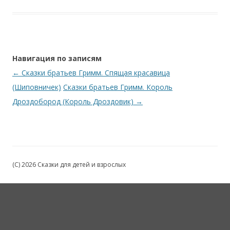
Навигация по записям
←
Сказки братьев Гримм. Спящая красавица
(Шиповничек)
Сказки братьев Гримм. Король
Дроздобород (Король Дроздовик)
→
(C) 2026 Сказки для детей и взрослых