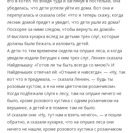
его в котел. Но войдя туда и заглянув в постельки, она
убедилась, что дети успели уйти из дома. Вот она и
перепугалась и сказала себе: «Что я теперь скажу, когда
лесник домой придет и увидит, что дети ушли из дома?
Поскорее за ними следом, чтобы вернуть их домой».
И выслала кухарка вслед за детьми трех слуг, которые
должны были бежать и изловить детей.
А дети-то тем временем сидели на опушке леса, и когда
увидели издали бегущих к ним трех слуг, Ленхен сказала
Найденышку: «Готов ли ты быть всегда со мною?» И
Найденышек отвечал ей: «Отныне и навсегда». — «Ну, так
вот что я придумала, — сказала Ленхен, — будь ты
розовым кустом, а я на нем цветочком-розанчиком».
Когда подбежали слуги к лесу, там на опушке ничего не
было, кроме розового кустика с одним розанчиком на
вершинке, а детей и в помине там не было.
И сказали они: «Ну, тут нам и взять нечего», — и пошли
обратно, и сказали кухарке, что на опушке леса они
ничего не нашли, кроме розового кустика с розанчиком