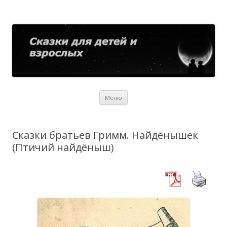
Сказки для детей и взрослых
Собрание сказок со всего мира
Перейти
Меню
к
содержимому
Сказки братьев Гримм. Найдёнышек
(Птичий найдёныш)