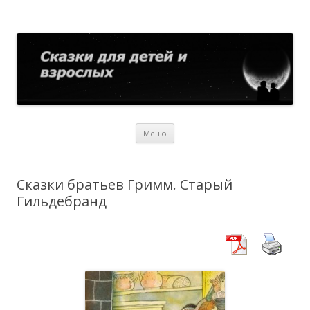
Сказки для детей и взрослых
Собрание сказок со всего мира
Перейти
Меню
к
содержимому
Сказки братьев Гримм. Старый
Гильдебранд