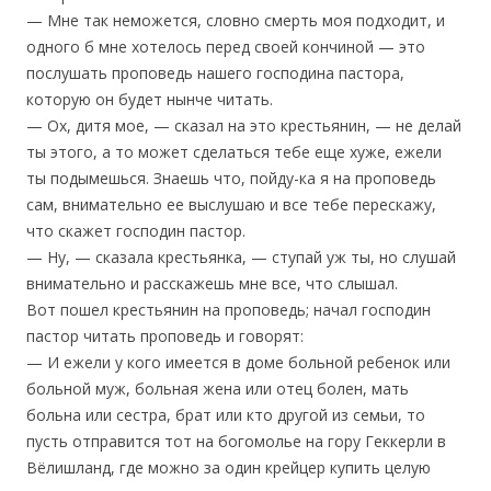
— Мне так неможется, словно смерть моя подходит, и
одного б мне хотелось перед своей кончиной — это
послушать проповедь нашего господина пастора,
которую он будет нынче читать.
— Ох, дитя мое, — сказал на это крестьянин, — не делай
ты этого, а то может сделаться тебе еще хуже, ежели
ты подымешься. Знаешь что, пойду-ка я на проповедь
сам, внимательно ее выслушаю и все тебе перескажу,
что скажет господин пастор.
— Ну, — сказала крестьянка, — ступай уж ты, но слушай
внимательно и расскажешь мне все, что слышал.
Вот пошел крестьянин на проповедь; начал господин
пастор читать проповедь и говорят:
— И ежели у кого имеется в доме больной ребенок или
больной муж, больная жена или отец болен, мать
больна или сестра, брат или кто другой из семьи, то
пусть отправится тот на богомолье на гору Геккерли в
Вёлишланд, где можно за один крейцер купить целую