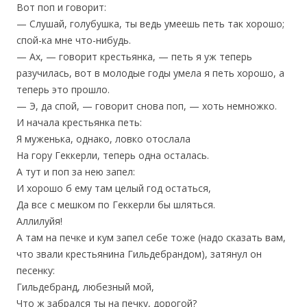
Вот поп и говорит:
— Слушай, голубушка, ты ведь умеешь петь так хорошо;
спой-ка мне что-нибудь.
— Ах, — говорит крестьянка, — петь я уж теперь
разучилась, вот в молодые годы умела я петь хорошо, а
теперь это прошло.
— Э, да спой, — говорит снова поп, — хоть немножко.
И начала крестьянка петь:
Я муженька, однако, ловко отослала
На гору Геккерли, теперь одна осталась.
А тут и поп за нею запел:
И хорошо б ему там целый год остаться,
Да все с мешком по Геккерли бы шляться.
Аллилуйя!
А там на печке и кум запел себе тоже (надо сказать вам,
что звали крестьянина Гильдебрандом), затянул он
песенку:
Гильдебранд, любезный мой,
Что ж забрался ты на печку, дорогой?