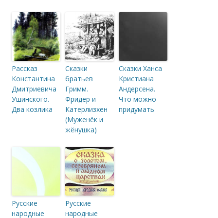
Рассказ
Сказки
Сказки Ханса
Константина
братьев
Кристиана
Дмитриевича
Гримм.
Андерсена.
Ушинского.
Фридер и
Что можно
Два козлика
Катерлизхен
придумать
(Муженёк и
жёнушка)
Русские
Русские
народные
народные