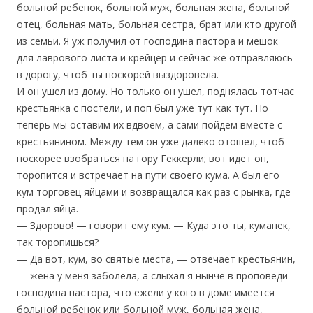
больной ребенок, больной муж, больная жена, больной
отец, больная мать, больная сестра, брат или кто другой
из семьи. Я уж получил от господина пастора и мешок
для лаврового листа и крейцер и сейчас же отправляюсь
в дорогу, чтоб ты поскорей выздоровела.
И он ушел из дому. Но только он ушел, поднялась тотчас
крестьянка с постели, и поп был уже тут как тут. Но
теперь мы оставим их вдвоем, а сами пойдем вместе с
крестьянином. Между тем он уже далеко отошел, чтоб
поскорее взобраться на гору Геккерли; вот идет он,
торопится и встречает на пути своего кума. А был его
кум торговец яйцами и возвращался как раз с рынка, где
продал яйца.
— Здорово! — говорит ему кум. — Куда это ты, куманек,
так торопишься?
— Да вот, кум, во святые места, — отвечает крестьянин,
— жена у меня заболела, а слыхал я нынче в проповеди
господина пастора, что ежели у кого в доме имеется
больной ребенок или больной муж, больная жена,