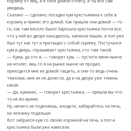
корзину от яиц, а я тебя домой отнесу, и ты все сам
увидишь.
Сказано — сделано; посадил кум крестьянина к себе в
корзину и принес его домой. Как пришли они домой — го-
го, как там весело было! Зарезала крестьянка почти все,
что у ней во дворе находилось, напекла пышек, и поп уже
был тут как тут и притащил с собой скрипку. Постучался
кум в дверь; спрашивает крестьянка, кто там такой.
— Кума, да это я, — говорит кум, — пустите меня нынче
на ночлег, яиц-то я на рынке нынче не продал,
приходится мне их домой тащить, а они-то ведь очень
тяжелые, мне их не донести, да и на дворе уже темень
какая.
— Да, куманек, — говорит крестьянка, — пришли вы что-
то не во-время.
Ну, ничего не поделаешь, входите, забирайтесь на печь,
на лежанку подальше.
Вот забрался кум со своею корзиной на печь; а поп и
крестьянка были уже навеселе.