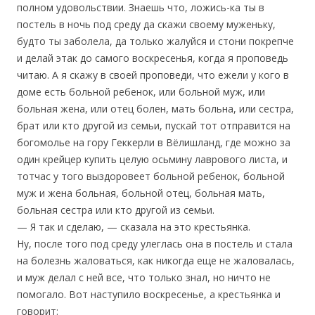
полном удовольствии. Знаешь что, ложись-ка ты в
постель в ночь под среду да скажи своему муженьку,
будто ты заболела, да только жалуйся и стони покрепче
и делай этак до самого воскресенья, когда я проповедь
читаю. А я скажу в своей проповеди, что ежели у кого в
доме есть больной ребенок, или больной муж, или
больная жена, или отец болен, мать больна, или сестра,
брат или кто другой из семьи, пускай тот отправится на
богомолье на гору Геккерли в Вёлишланд, где можно за
один крейцер купить целую осьмину лаврового листа, и
тотчас у того выздоровеет больной ребенок, больной
муж и жена больная, больной отец, больная мать,
больная сестра или кто другой из семьи.
— Я так и сделаю, — сказала на это крестьянка.
Ну, после того под среду улеглась она в постель и стала
на болезнь жаловаться, как никогда еще не жаловалась,
и муж делал с ней все, что только знал, но ничто не
помогало. Вот наступило воскресенье, а крестьянка и
говорит: