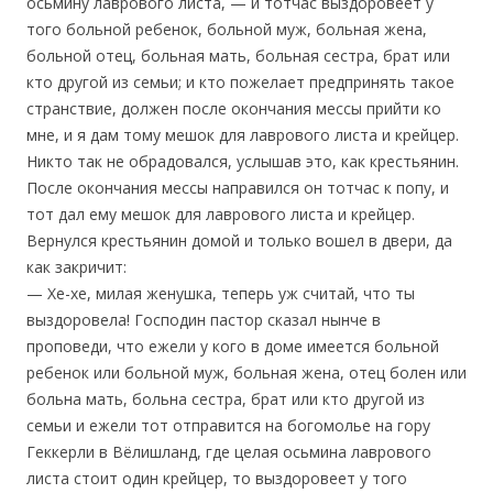
осьмину лаврового листа, — и тотчас выздоровеет у
того больной ребенок, больной муж, больная жена,
больной отец, больная мать, больная сестра, брат или
кто другой из семьи; и кто пожелает предпринять такое
странствие, должен после окончания мессы прийти ко
мне, и я дам тому мешок для лаврового листа и крейцер.
Никто так не обрадовался, услышав это, как крестьянин.
После окончания мессы направился он тотчас к попу, и
тот дал ему мешок для лаврового листа и крейцер.
Вернулся крестьянин домой и только вошел в двери, да
как закричит:
— Хе-хе, милая женушка, теперь уж считай, что ты
выздоровела! Господин пастор сказал нынче в
проповеди, что ежели у кого в доме имеется больной
ребенок или больной муж, больная жена, отец болен или
больна мать, больна сестра, брат или кто другой из
семьи и ежели тот отправится на богомолье на гору
Геккерли в Вёлишланд, где целая осьмина лаврового
листа стоит один крейцер, то выздоровеет у того