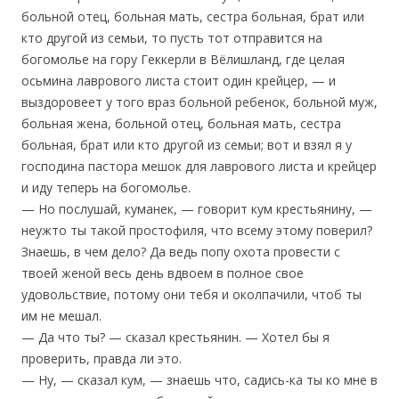
больной отец, больная мать, сестра больная, брат или
кто другой из семьи, то пусть тот отправится на
богомолье на гору Геккерли в Вёлишланд, где целая
осьмина лаврового листа стоит один крейцер, — и
выздоровеет у того враз больной ребенок, больной муж,
больная жена, больной отец, больная мать, сестра
больная, брат или кто другой из семьи; вот и взял я у
господина пастора мешок для лаврового листа и крейцер
и иду теперь на богомолье.
— Но послушай, куманек, — говорит кум крестьянину, —
неужто ты такой простофиля, что всему этому поверил?
Знаешь, в чем дело? Да ведь попу охота провести с
твоей женой весь день вдвоем в полное свое
удовольствие, потому они тебя и околпачили, чтоб ты
им не мешал.
— Да что ты? — сказал крестьянин. — Хотел бы я
проверить, правда ли это.
— Ну, — сказал кум, — знаешь что, садись-ка ты ко мне в