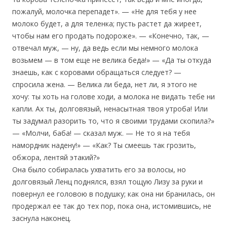
пожалуй, молочка перепадет». — «Не для тебя у нее
молоко будет, а для теленка; пусть растет да жиреет,
чтобы нам его продать подороже». — «Конечно, так, —
отвечал муж, — ну, да ведь если мы немного молока
возьмем — в том еще не велика беда!» — «Да ты откуда
знаешь, как с коровами обращаться следует? —
спросила жена. — Велика ли беда, нет ли, я этого не
хочу: ты хоть на голове ходи, а молока не видать тебе ни
капли. Ах ты, долговязый, ненасытная твоя утроба! Или
ты задумал разорить то, что я своими трудами скопила?»
— «Молчи, баба! — сказал муж. — Не то я на тебя
намордник надену!» — «Как? Ты смеешь так грозить,
обжора, лентяй этакий?»
Она было собиралась ухватить его за волосы, но
долговязый Ленц поднялся, взял тощую Лизу за руки и
повернул ее головою в подушку; как она ни бранилась, он
продержал ее так до тех пор, пока она, истомившись, не
заснула наконец.