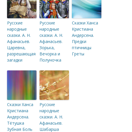
Русские
Русские
Сказки Ханса
народные
народные
Кристиана
сказки. А. Н.
сказки. А. Н.
Андерсена.
Афанасьев.
Афанасьев.
Предки
Царевна,
Зорька,
птичницы
разрешающая
Вечорка и
Греты
загадки
Полуночка
Сказки Ханса
Русские
Кристиана
народные
Андерсена.
сказки. А. Н.
Тётушка
Афанасьев.
Зубная Боль
Шабарша