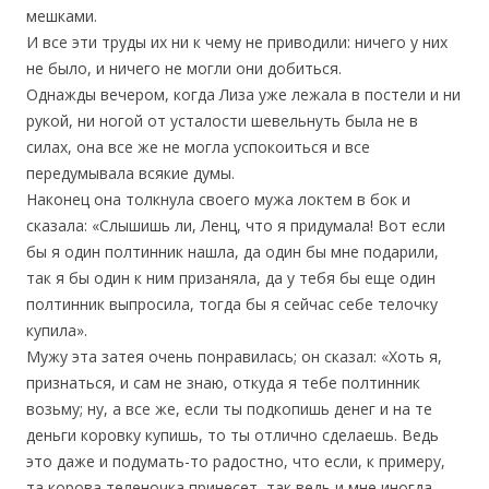
мешками.
И все эти труды их ни к чему не приводили: ничего у них
не было, и ничего не могли они добиться.
Однажды вечером, когда Лиза уже лежала в постели и ни
рукой, ни ногой от усталости шевельнуть была не в
силах, она все же не могла успокоиться и все
передумывала всякие думы.
Наконец она толкнула своего мужа локтем в бок и
сказала: «Слышишь ли, Ленц, что я придумала! Вот если
бы я один полтинник нашла, да один бы мне подарили,
так я бы один к ним призаняла, да у тебя бы еще один
полтинник выпросила, тогда бы я сейчас себе телочку
купила».
Мужу эта затея очень понравилась; он сказал: «Хоть я,
признаться, и сам не знаю, откуда я тебе полтинник
возьму; ну, а все же, если ты подкопишь денег и на те
деньги коровку купишь, то ты отлично сделаешь. Ведь
это даже и подумать-то радостно, что если, к примеру,
та корова теленочка принесет, так ведь и мне иногда,