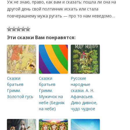
Уж не знаю, право, как вам и сказать: пошла ли она на
другой день свой полтинник искать или стала
повчерашнему мужа ругать — про то нам неведомо…
Эти сказки Вам понравятся:
Сказки
Сказки
Русские
братьев
братьев
народные
Гримм.
Гримм.
сказки. А. Н.
Золотой гусь
Мужичок на
Афанасьев.
небе (Бедняк
Диво дивное,
на небе)
чудо чудное