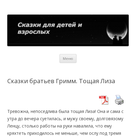
Сказки для детей и взрослых
Собрание сказок со всего мира
Перейти
Меню
к
содержимому
Сказки братьев Гримм. Тощая Лиза
Тревожна, непоседлива была тощая Лиза! Она и сама с
утра до вечера суетилась, и мужу своему, долговязому
Ленцу, столько работы на руки навалила, что ему
кряхтеть приходилось не меньше, чем ослу под тремя