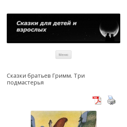
Сказки для детей и взрослых
Собрание сказок со всего мира
Перейти
Меню
к
содержимому
Сказки братьев Гримм. Три
подмастерья