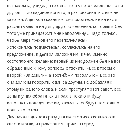
незнакомца, увидел, что одна нога у него человечья, а на
другой — лошадиное копыто, и разговаривать с ним не
захотел. А дьявол сказал им: «Успокойтесь, не на вас я
рассчитываю, а на душу другого человека, который и без
того уже принадлежит мне наполовину… Надо только,
чтобы мера грехов его переполнилась!»
Успокоились подмастерья, согласились на его
предложение, и дьявол изложил им, в чем именно
состояло его желание: первый из них должен был на все
обращенные к нему вопросы отвечать: «Все втроем»;
второй: «За деньги»; а третий: «И правильно». Все это
они должны говорить один за другим, не добавляя к
этому ни одного слова, и если преступят этот завет, все
деньги у них обратятся в прах; а пока они будут
исполнять поведенное им, карманы их будут постоянно
полны золотом.
Для начала дьявол сразу дал им столько, сколько они
снести могли, и приказал им, придя в город,