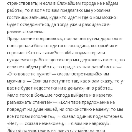
странствовать; и если в ближайшем городе не найдем
работы, то я вот что вам предлагаю: мы у хозяина
гостиницы запишем, куда кто идет и где о ком можно
будет осведомиться, да тогда уже и разойдемся в
разные стороны».
Предложение понравилось; пошли они путем-дорогою и
повстречали богато одетого господина, который их и
спросил: «Кто вы такие?» — «Мы подмастерья и
нуждаемся в работе: до сих пор мы держались вместе, но
если не найдем работы, то придется нам разойтись». —
«Это вовсе не нужно! — сказал встретившийся им
мужчина. — Если вы поступите так, как я вам скажу, то у
вас не будет недостатка ни в деньгах, ни в работе…
Мало того: в большие господа выйдете и в каретах
разъезжать станете!» — «Если твое предложение не
повредит ни душе нашей, ни спокойствию нашему, то мы
все готовы исполнить», — сказал один из подмастерьев.
«Нет, — сказал незнакомец, — я вам не наврежу!»
Другой подмастерье, взглянув случайно на ноги