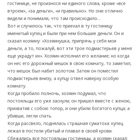
гостинице, не произнося ни единого слова, кроме «все
втроем», «за деньги», «и правильно». Но они отлично
видели и понимали, что там происходило…
Вот и случилось так, что приехал в ту гостиницу
именитый купец и были при нем большие деньги. Он и
сказал хозяину: «Хозяинушка, припрячь у себя мои
деньги, а то, пожалуй, вот эти трое подмастерьев у меня
еще украдут их». Хозяин исполнил его желание; но когда
он нес его дорожный мешок в свою комнату, то заметил,
что мешок был набит золотом. Затем он поместил
подмастерьев внизу, а купцу отвел наверху особую
комнату.
Когда пробило полночь, хозяин подумал, что
постояльцы его уже заснули; он пришел вместе с женою,
прихватив с собою топор, и они убили богатого купца; а
убивши, легли спать.
Когда рассвело, поднялась страшная суматоха: купец
лежал в постели убитый и плавал в своей крови.
Сбежались все постояльцы гостиницы, а хозяин сказал: