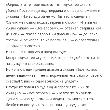
«Верно, это те трое полоумных подмастерьев его
убили!» Постояльцы подтвердили его предположение и
сказали: «Никто другой не мог бы этого сделать!»
Хозяин же позвал подмастерьев и спросил: «Не вы ли
убили купца?» — «Все втроем», — отвечал старший. «За
деньги», — сказал второй. «И правильно», — добавил
третий. «Вот извольте-ка послушать, — сказал хозяин,
— сами сознаются!»
Их повели в тюрьму и предали суду.
Когда подмастерья увидели, что до них добираются не
на шутку, им стало страшно.
Но ночью к ним пришел дьявол и сказал: «Еще только
денек выдержите — не отворачивайтесь сами от своего
счастья! С вас ни один волосок не упадет».
Наутро их повели в суд. Судья спросил их: «Вы ли
убийцы?» — «Все втроем». — «За что же вы убили
купца?» — «За деньги». — «Злодеи! Как могли вы так
безбожно поступить?» — воскликнул судья. «И