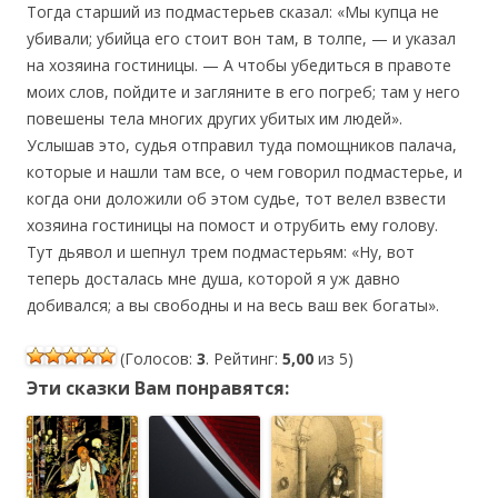
Тогда старший из подмастерьев сказал: «Мы купца не
убивали; убийца его стоит вон там, в толпе, — и указал
на хозяина гостиницы. — А чтобы убедиться в правоте
моих слов, пойдите и загляните в его погреб; там у него
повешены тела многих других убитых им людей».
Услышав это, судья отправил туда помощников палача,
которые и нашли там все, о чем говорил подмастерье, и
когда они доложили об этом судье, тот велел взвести
хозяина гостиницы на помост и отрубить ему голову.
Тут дьявол и шепнул трем подмастерьям: «Ну, вот
теперь досталась мне душа, которой я уж давно
добивался; а вы свободны и на весь ваш век богаты».
(Голосов:
3
. Рейтинг:
5,00
из 5)
Эти сказки Вам понравятся: