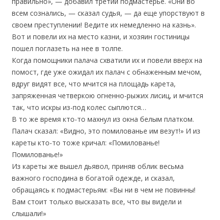
правильно», — добавил третий подмастерье. «Они во
всем сознались, — сказал судья, — да еще упорствуют в
своем преступлении! Ведите их немедленно на казнь».
Вот и повели их на место казни, и хозяин гостиницы
пошел поглазеть на нее в толпе.
Когда помощники палача схватили их и повели вверх на
помост, где уже ожидал их палач с обнаженным мечом,
вдруг видят все, что мчится на площадь карета,
запряженная четверкою огненно-рыжих лисиц, и мчится
так, что искры из-под колес сыплются…
В то же время кто-то махнул из окна белым платком.
Палач сказал: «Видно, это помилованье им везут!» И из
кареты кто-то тоже кричал: «Помилованье!
Помилованье!»
Из кареты же вышел дьявол, приняв облик весьма
важного господина в богатой одежде, и сказал,
обращаясь к подмастерьям: «Вы ни в чем не повинны!
Вам стоит только высказать все, что вы видели и
слышали!»