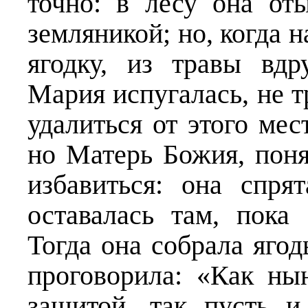
точно: в лесу она от
земляникой; но, когда н
ягодку, из травы вдр
Мария испугалась, не т
удалиться от этого мес
но Матерь Божия, понят
избавиться: она спря
оставалась там, пока
Тогда она собрала яго
проговорила: «Как н
защитой, так пусть 