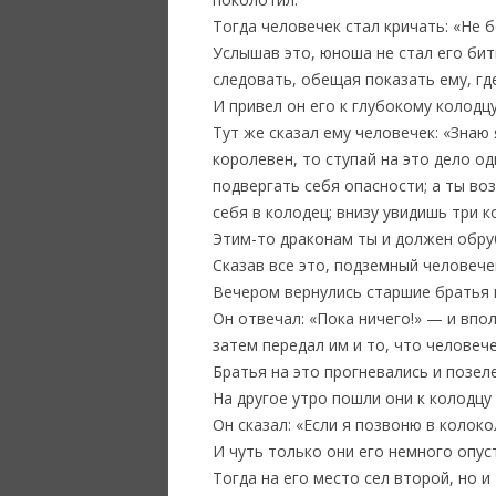
Тогда человечек стал кричать: «Не б
Услышав это, юноша не стал его бить
следовать, обещая показать ему, гд
И привел он его к глубокому колодцу
Тут же сказал ему человечек: «Знаю
королевен, то ступай на это дело о
подвергать себя опасности; а ты во
себя в колодец; внизу увидишь три 
Этим-то драконам ты и должен обру
Сказав все это, подземный человечек
Вечером вернулись старшие братья и
Он отвечал: «Пока ничего!» — и впол
затем передал им и то, что человече
Братья на это прогневались и позел
На другое утро пошли они к колодцу
Он сказал: «Если я позвоню в колок
И чуть только они его немного опус
Тогда на его место сел второй, но и