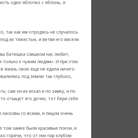
хоть одно яблочко с яблонь, я
о, так как им отродясь не случалось
под их тяжестью, и ветви его висели
Наш батюшка слишком нас любит,
 только к чужим людям». И при этих
 в жизнь свою еще не едала ничего
ровалились под землю так глубоко,
ь; сам он их искал и по замку, и по
кто отыщет его дочек, тот бери себе
 ласковы со всеми, и лицом очень
в том замке были красивые покои, и
ко горячи, что от них пар клубом