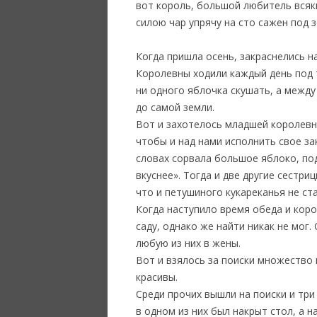
вот король, большой любитель всяки
силою чар упрячу на сто сажен под 
Когда пришла осень, закраснелись н
Королевны ходили каждый день под т
ни одного яблочка скушать, а между
до самой земли.
Вот и захотелось младшей королевн
чтобы и над нами исполнить свое за
словах сорвала большое яблоко, под
вкуснее». Тогда и две другие сестри
что и петушиного кукареканья не ст
Когда наступило время обеда и корол
саду, однако же найти никак не мог.
любую из них в жены.
Вот и взялось за поиски множество 
красивы.
Среди прочих вышли на поиски и три
в одном из них был накрыт стол, а 