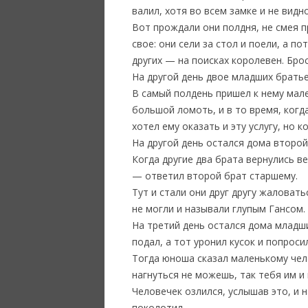
валил, хотя во всем замке и не видн
Вот прождали они полдня, не смея пр
свое: они сели за стол и поели, а 
других — на поисках королевен. Бр
На другой день двое младших братье
В самый полдень пришел к нему мале
большой ломоть, и в то время, когд
хотел ему оказать и эту услугу, но к
На другой день остался дома второй 
Когда другие два брата вернулись ве
— ответил второй брат старшему.
Тут и стали они друг другу жаловать
не могли и называли глупым Гансом.
На третий день остался дома младши
подал, а тот уронил кусок и попроси
Тогда юноша сказал маленькому чело
нагнуться не можешь, так тебя им и 
Человечек озлился, услышав это, и 
поколотил.