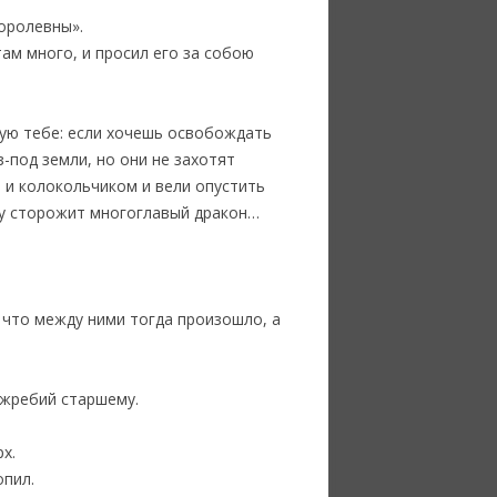
королевны».
там много, и просил его за собою
тую тебе: если хочешь освобождать
-под земли, но они не захотят
 и колокольчиком и вели опустить
вну сторожит многоглавый дракон…
, что между ними тогда произошло, а
 жребий старшему.
х.
опил.