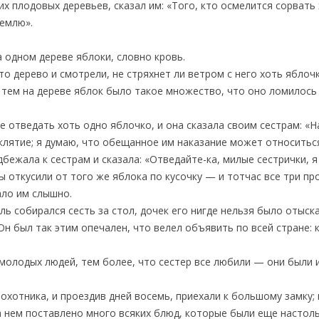
х плодовых деревьев, сказал им: «Того, кто осмелится сорвать 
землю».
а одном дереве яблоки, словно кровь.
о дерево и смотрели, не стряхнет ли ветром с него хоть яблочк
 тем на дереве яблок было такое множество, что оно ломилось 
е отведать хоть одно яблочко, и она сказала своим сестрам: «
клятие; я думаю, что обещанное им наказание может относиться
бежала к сестрам и сказала: «Отведайте-ка, милые сестрички, я
цы откусили от того же яблока по кусочку — и тотчас все три п
ало им слышно.
ь собирался сесть за стол, дочек его нигде нельзя было отыскат
 Он был так этим опечален, что велел объявить по всей стране: 
молодых людей, тем более, что сестер все любили — они были и
 охотника, и проездив дней восемь, приехали к большому замку; 
на нем поставлено много всяких блюд, которые были еще настоль