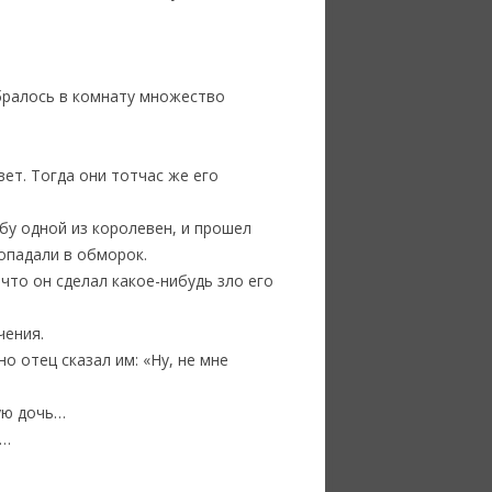
абралось в комнату множество
вет. Тогда они тотчас же его
бу одной из королевен, и прошел
попадали в обморок.
что он сделал какое-нибудь зло его
чения.
но отец сказал им: «Ну, не мне
ую дочь…
л…