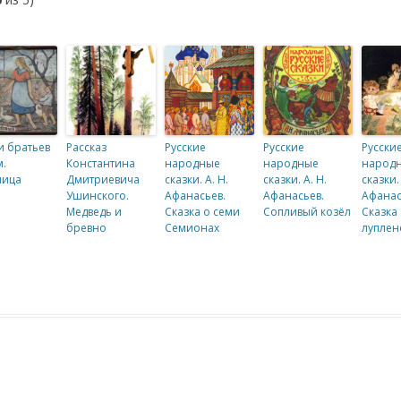
и братьев
Рассказ
Русские
Русские
Русски
.
Константина
народные
народные
народ
ница
Дмитриевича
сказки. А. Н.
сказки. А. Н.
сказки. 
Ушинского.
Афанасьев.
Афанасьев.
Афанас
Медведь и
Сказка о семи
Сопливый козёл
Сказка 
бревно
Семионах
луплен