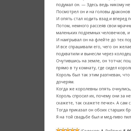
подумал он. — Здесь ведь никому не 
Посмотрел он и на головы драконов 
И опять стал ходить взад и вперед 
Потом, немного рассеяв свои мрачны
маленьких подземных человечков, и
И наигрывал он на флейте до тех по
И все спрашивали его, чего он желае
подхватили и вынесли через колодец
Очутившись на земле, он тотчас пош
прямо в ту комнату, где сидел коро
Король был так этим разгневан, что
дочерям.
Когда же королевны опять очнулись,
Король спросил их, почему они за не
скажете, так скажете печке». А сам 
Тогда приказал он обоих старших б
Я на той свадьбе был и мед-пиво пи
(Голосов:
1
. Рейтинг:
5,0