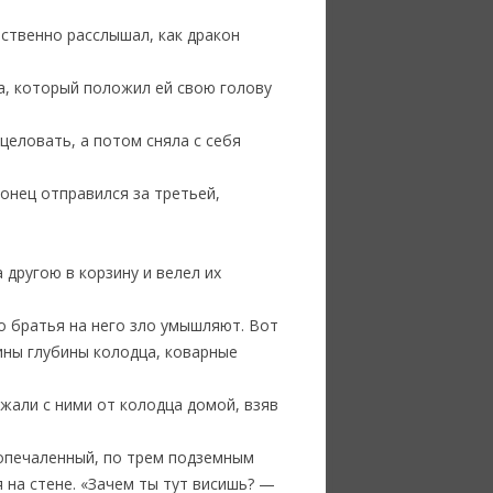
вственно расслышал, как дракон
на, который положил ей свою голову
целовать, а потом сняла с себя
конец отправился за третьей,
 другою в корзину и велел их
го братья на него зло умышляют. Вот
вины глубины колодца, коварные
жали с ними от колодца домой, взяв
 опечаленный, по трем подземным
я на стене. «Зачем ты тут висишь? —