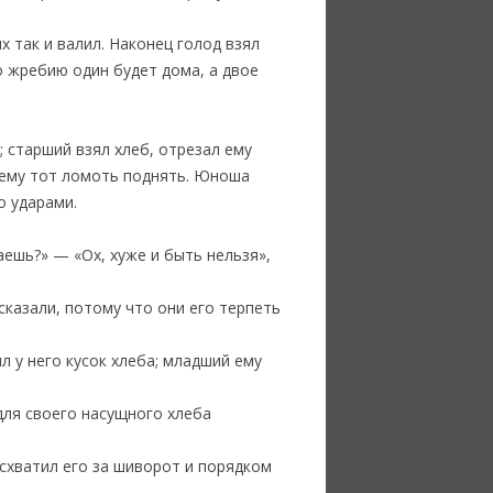
х так и валил. Наконец голод взял
по жребию один будет дома, а двое
 старший взял хлеб, отрезал ему
у ему тот ломоть поднять. Юноша
о ударами.
аешь?» — «Ох, хуже и быть нельзя»,
 сказали, потому что они его терпеть
л у него кусок хлеба; младший ему
для своего насущного хлеба
 схватил его за шиворот и порядком