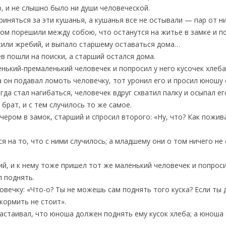
о, и не слышно было ни души человеческой.
иняться за эти кушанья, а кушанья все не остывали — пар от ни
потом порешили между собою, что останутся на житье в замке и 
осили жребий, и выпало старшему оставаться дома…
в пошли на поиски, а старший остался дома.
нький-премаленький человечек и попросил у него кусочек хлеба;
а он подавал ломоть человечку, тот уронил его и просил юнош
огда стал нагибаться, человечек вдруг схватил палку и осыпал ег
брат, и с тем случилось то же самое.
чером в замок, старший и спросил второго: «Ну, что? Как пожив
ся на то, что с ними случилось; а младшему они о том ничего не
й, и к нему тоже пришел тот же маленький человечек и попроси
л поднять.
вечку: «Что-о? Ты не можешь сам поднять того куска? Если ты 
кормить не стоит».
настаивал, что юноша должен поднять ему кусок хлеба; а юноша