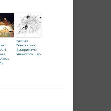
е
Рассказ
ные
Константина
А. Н.
Дмитриевича
ьев.
Ушинского. Паук
о козе
ой