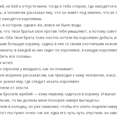
ей, не бей и отпусти меня, тогда я тебе открою, где находятся 
, а человечек рассказал ему, что он живет под землею, что их 
е находятся королевны.
, в котором, однако же, вовсе не было воды.
 я, что твои братья злое против тебя умышляют, а потому сове
дин. Оба твои брата тоже охотно хотели бы королевен добыть из
зьми большую корзину, садись в нее со своим охотничьим ножом
комнаты: в каждой из них сидит по королевне, и каждую короле
бить все головы».
 исчез.
 спросили у младшего, как он поживает.
не искренне рассказал им, как приходил к нему человечек, и все
к указал ему, где следует искать королевен.
енели от злости.
 и бросили жребий — кому первому садиться в корзину. И выпал
ольчик, то вы должны меня поскорее наверх вытащить».
тили в колодец, он уже зазвонил, чтобы его опять подняли навер
 тот поступил точно так же: едва его чуть-чуть опустили, он зав