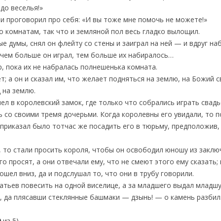
до веселья!»
и проговорил про себя: «И вы тоже мне помочь не можете!»
по комнатам, так что и земляной пол весь гладко вылощил.
е думы, снял он флейту со стены и заиграл на ней — и вдруг н
 чем больше он играл, тем больше их набиралось…
р, пока их не набралась полнешенька комната.
т; а он и сказал им, что желает подняться на землю, на Божий с
 на землю.
ел в королевский замок, где только что собрались играть свадь
ль со своими тремя дочерьми. Когда королевны его увидали, то 
 приказал было тотчас же посадить его в тюрьму, предположив, 
 то стали просить короля, чтобы он освободил юношу из заклю
го просят, а они отвечали ему, что не смеют этого ему сказать; 
сошел вниз, да и подслушал то, что они в трубу говорили.
ратьев повесить на одной виселице, а за младшего выдал младш
л, да плясавши стеклянные башмаки — дзынь! — о камень разби
0
из 5)