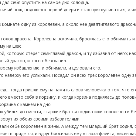
 дал себя опустить на самое дно колодца.
тничий нож, подошел к первой двери и стал прислушиваться, и я
в комнате одну из королевен, а около нее девятиглавого драко
ь голов дракона. Королевна вскочила, бросилась его обнимать и 
му на шею.
й, которую стерег семиглавый дракон, и ту избавил от него; на
вый дракон, и того обезглавил.
воему избавлению, и обнимали, и целовали его.
то наверху его услыхали. Посадил он всех трех королевен одну за
едь, тогда пришли ему на память слова человечка о том, что е
его вместо себя в корзину, и когда корзина поднялась до поло
корзина с камнем на дно.
х убился до смерти, старшие братья подхватили королевен и бе
назовут их обоих своими избавителями.
овали себе королевен в жены. А между тем младший брат ходил,
ереть придется; и вдруг бросилась ему в глаза флейта, висевша