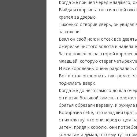
Когда же пришел черед младшего, он
Выйдя из корзины, он взял свой охо
храпел за дверью.
Тихонько отворив дверь, он увидал 
на колени.
Взял он свой нож и отсек все девят
ожерелье чистого золота и надела е
Затем пошел он за второй королевно
младшей, которую стерег четырехгла
И все королевны очень радовались с
Вот и стал он звонить так громко, ч
поднимать вверх.
Когда же до него самого дошла очер
он и взял большой камень, положил 
братья обрезали веревку, и рухнула 
Вообразив себе, что младший брат и
с них клятву, что они перед отцом 
Затем, придя к королю, они потреб
комнатам и думал, что ему тут и пом