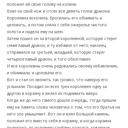
положил ей свою голову на колени.
Взял он свой нож и отсек все девять голов дракона.
Королевна вскочила, бросилась его обнимать и
целовать, а потом сняла с себя ожерелье чистого
золота и надела ему на шею.
Затем пошел он за второй королевной, которую стерег
семиглавый дракон, и ту избавил от него; наконец
отправился за третьей, младшей, которую стерег
четырехглавый дракон, и того обезглавил.
И все королевны очень радовались своему избавлению,
и обнимали, и целовали его.
Вот и стал он звонить так громко, что наверху его
услыхали. Посадил он всех трех королевен одну за
другою в корзину и велел их поднимать вверх.
Когда же до него самого дошла очередь, тогда пришли
ему на память слова человечка о том, что его братья на
него зло умышляют. Вот он и взял большой камень,
положил его вместо себя в корзину, и когда корзина
поднялась до половины глубины колодца, коварные