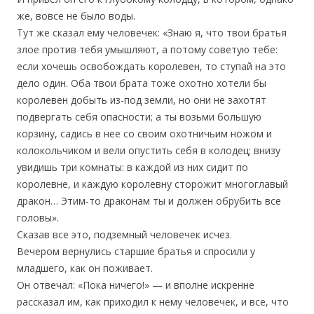
же, вовсе не было воды.
Тут же сказал ему человечек: «Знаю я, что твои братья
злое против тебя умышляют, а потому советую тебе:
если хочешь освобождать королевен, то ступай на это
дело один. Оба твои брата тоже охотно хотели бы
королевен добыть из-под земли, но они не захотят
подвергать себя опасности; а ты возьми большую
корзину, садись в нее со своим охотничьим ножом и
колокольчиком и вели опустить себя в колодец; внизу
увидишь три комнаты: в каждой из них сидит по
королевне, и каждую королевну сторожит многоглавый
дракон… Этим-то драконам ты и должен обрубить все
головы».
Сказав все это, подземный человечек исчез.
Вечером вернулись старшие братья и спросили у
младшего, как он поживает.
Он отвечал: «Пока ничего!» — и вполне искренне
рассказал им, как приходил к нему человечек, и все, что