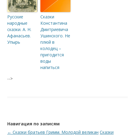
Русские
Сказки
народные
Константина
сказки. А. Н.
Дмитриевича
Афанасьев.
Ушинского. Не
Упырь
плюй в
колодец –
пригодится
воды
напиться
-->
Навигация по записям
←
Сказки братьев Гримм. Молодой великан
Сказки