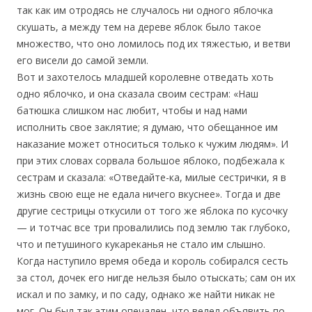
так как им отродясь не случалось ни одного яблочка
скушать, а между тем на дереве яблок было такое
множество, что оно ломилось под их тяжестью, и ветви
его висели до самой земли.
Вот и захотелось младшей королевне отведать хоть
одно яблочко, и она сказала своим сестрам: «Наш
батюшка слишком нас любит, чтобы и над нами
исполнить свое заклятие; я думаю, что обещанное им
наказание может относиться только к чужим людям». И
при этих словах сорвала большое яблоко, подбежала к
сестрам и сказала: «Отведайте-ка, милые сестрички, я в
жизнь свою еще не едала ничего вкуснее». Тогда и две
другие сестрицы откусили от того же яблока по кусочку
— и тотчас все три провалились под землю так глубоко,
что и петушиного кукареканья не стало им слышно.
Когда наступило время обеда и король собирался сесть
за стол, дочек его нигде нельзя было отыскать; сам он их
искал и по замку, и по саду, однако же найти никак не
мог. Он был так этим опечален, что велел объявить по