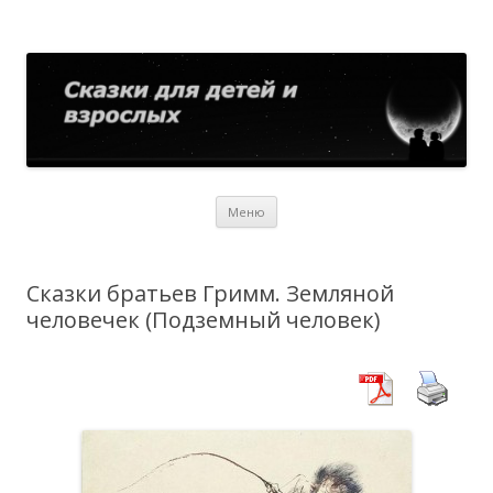
Сказки для детей и взрослых
Собрание сказок со всего мира
Перейти
Меню
к
содержимому
Сказки братьев Гримм. Земляной
человечек (Подземный человек)