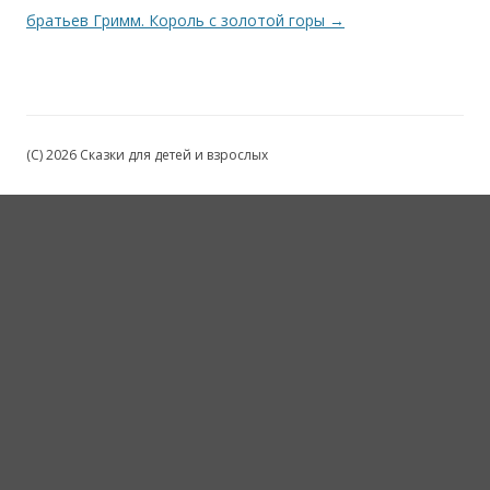
братьев Гримм. Король с золотой горы
→
(C) 2026 Сказки для детей и взрослых