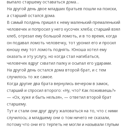
выпало старшему оставаться дома…
На другой день двое младших братьев пошли на поиски,
а старший остался дома.
В самый полдень пришел к нему маленький-премаленький
человечек и попросил у него кусочек хлеба; старший взял
хлеб, отрезал ему большой ломоть, и в то время, когда
он подавал ломоть человечку, тот уронил его и просил
юношу ему тот ломоть поднять. Юноша хотел ему
оказать и эту услугу, но когда стал нагибаться,
человечек вдруг схватил палку и осыпал его ударами.
На другой день остался дома второй брат, и с тем
случилось то же самое.
Когда другие два брата вернулись вечером в замок,
старший и спросил второго: «Ну, что? Как поживаешь?»
— «Ох, хуже и быть нельзя», — ответил второй брат
старшему.
Тут и стали они друг другу жаловаться на то, что с ними
случилось; а младшему они о том ничего не сказали,
потому что они его терпеть не могли и называли глупым