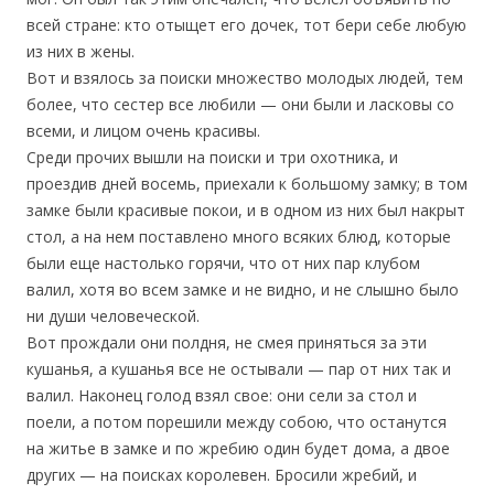
всей стране: кто отыщет его дочек, тот бери себе любую
из них в жены.
Вот и взялось за поиски множество молодых людей, тем
более, что сестер все любили — они были и ласковы со
всеми, и лицом очень красивы.
Среди прочих вышли на поиски и три охотника, и
проездив дней восемь, приехали к большому замку; в том
замке были красивые покои, и в одном из них был накрыт
стол, а на нем поставлено много всяких блюд, которые
были еще настолько горячи, что от них пар клубом
валил, хотя во всем замке и не видно, и не слышно было
ни души человеческой.
Вот прождали они полдня, не смея приняться за эти
кушанья, а кушанья все не остывали — пар от них так и
валил. Наконец голод взял свое: они сели за стол и
поели, а потом порешили между собою, что останутся
на житье в замке и по жребию один будет дома, а двое
других — на поисках королевен. Бросили жребий, и