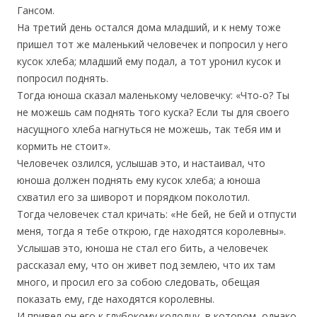
Гансом.
На третий день остался дома младший, и к нему тоже
пришел тот же маленький человечек и попросил у него
кусок хлеба; младший ему подал, а тот уронил кусок и
попросил поднять.
Тогда юноша сказал маленькому человечку: «Что-о? Ты
не можешь сам поднять того куска? Если ты для своего
насущного хлеба нагнуться не можешь, так тебя им и
кормить не стоит».
Человечек озлился, услышав это, и настаивал, что
юноша должен поднять ему кусок хлеба; а юноша
схватил его за шиворот и порядком поколотил.
Тогда человечек стал кричать: «Не бей, не бей и отпусти
меня, тогда я тебе открою, где находятся королевны».
Услышав это, юноша не стал его бить, а человечек
рассказал ему, что он живет под землею, что их там
много, и просил его за собою следовать, обещая
показать ему, где находятся королевны.
И привел он его к глубокому колодцу, в котором, однако