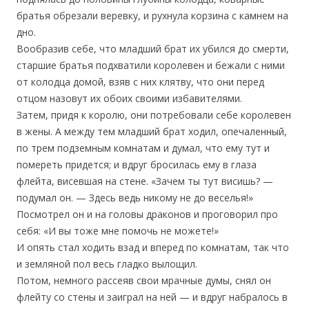
братья обрезали веревку, и рухнула корзина с камнем на
дно.
Вообразив себе, что младший брат их убился до смерти,
старшие братья подхватили королевен и бежали с ними
от колодца домой, взяв с них клятву, что они перед
отцом назовут их обоих своими избавителями.
Затем, придя к королю, они потребовали себе королевен
в жены. А между тем младший брат ходил, опечаленный,
по трем подземным комнатам и думал, что ему тут и
помереть придется; и вдруг бросилась ему в глаза
флейта, висевшая на стене. «Зачем ты тут висишь? —
подумал он. — Здесь ведь никому не до веселья!»
Посмотрел он и на головы драконов и проговорил про
себя: «И вы тоже мне помочь не можете!»
И опять стал ходить взад и вперед по комнатам, так что
и земляной пол весь гладко вылощил.
Потом, немного рассеяв свои мрачные думы, снял он
флейту со стены и заиграл на ней — и вдруг набралось в