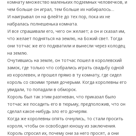
комнату множество маленьких подземных человечков, и
чем больше он играл, тем больше их набиралось…
И наигрывал он на флейте до тех пор, пока их не
набралась полнешенька комната.
И все спрашивали его, чего он желает; а он и сказал им,
что желает подняться на землю, на Божий свет. Тогда
они тотчас же его подхватили и вынесли через колодец
на землю.
Очутившись на земле, он тотчас пошел в королевский
замок, где только что собрались играть свадьбу одной
из королевен, и прошел прямо в ту комнату, где сидел
король со своими тремя дочерьми. Когда королевны его
увидали, то попадали в обморок.
Король был так этим разгневан, что приказал было
тотчас же посадить его в тюрьму, предположив, что он
сделал какое-нибудь зло его дочерям.
Когда же королевны опять очнулись, то стали просить
короля, чтобы он освободил юношу из заключения.
Король спросил их, почему они за него просят, а они