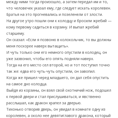
между ними тогда произошло, а затем передал им и то,
что человечек указал ему, где следует искать королевен.
Братья на это прогневались и позеленели от злости.
На другое утро пошли они к колодцу и бросили жребий —
кому первому садиться в корзину. И выпал жребий
старшему.
Он сказал: «Если я позвоню в колокольчик, то вы должны
меня поскорее наверх вытащить».
И чуть только они его немного опустили в колодец, он
уже зазвонил, чтобы его опять подняли наверх.
Тогда на его место сел второй, но и тот поступил точно
так же: едва его чуть-чуть опустили, он завопил.
Когда же пришел черед младшего, он дал себя опустить
на самое дно колодца.
Выйдя из корзины, он взял свой охотничий нож, подошел
к первой двери и стал прислушиваться, и явственно
расслышал, как дракон храпел за дверью.
Тихонько отворив дверь, он увидал в комнате одну из
королевен, а около нее девятиглавого дракона, который