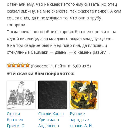
отвечали ему, что не смеют этого ему сказать; но отец
сказал им: «Ну, не мне скажете, так скажете печке». А сам
сошел вниз, да и подслушал то, что они в трубу
говорили.
Тогда приказал он обоих старших братьев повесить на
одной виселице, а за младшего выдал младшую дочь…
Я на той свадьбе был и мед-пиво пил, да плясавши
стеклянные башмаки — дзынь! — о камень разбил…
(Голосов:
1
. Рейтинг:
5,00
из 5)
Эти сказки Вам понравятся:
Сказки
Сказки Ханса
Русские
братьев
Кристиана
народные
Гримм. О
Андерсена.
сказки. А. Н.