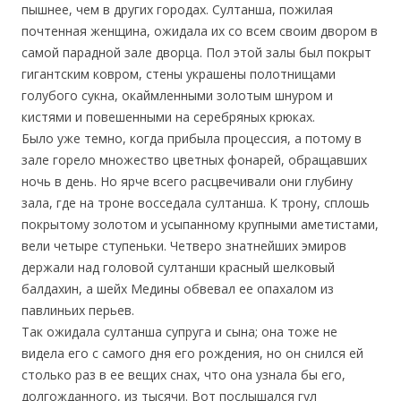
пышнее, чем в других городах. Султанша, пожилая
почтенная женщина, ожидала их со всем своим двором в
самой парадной зале дворца. Пол этой залы был покрыт
гигантским ковром, стены украшены полотнищами
голубого сукна, окаймленными золотым шнуром и
кистями и повешенными на серебряных крюках.
Было уже темно, когда прибыла процессия, а потому в
зале горело множество цветных фонарей, обращавших
ночь в день. Но ярче всего расцвечивали они глубину
зала, где на троне восседала султанша. К трону, сплошь
покрытому золотом и усыпанному крупными аметистами,
вели четыре ступеньки. Четверо знатнейших эмиров
держали над головой султанши красный шелковый
балдахин, а шейх Медины обвевал ее опахалом из
павлиньих перьев.
Так ожидала султанша супруга и сына; она тоже не
видела его с самого дня его рождения, но он снился ей
столько раз в ее вещих снах, что она узнала бы его,
долгожданного, из тысячи. Вот послышался гул