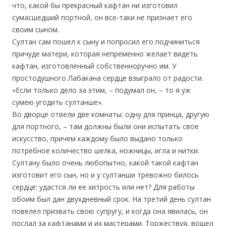
что, какой бы прекрасный кафтан ни изготовил
сумасшедший портной, он все-таки не признает его
своим сыном.
Султан сам пошел к сыну и попросил его подчиниться
причуде матери, которая непременно желает видеть
кафтан, изготовленный собственноручно им. У
простодушного Лабакана сердце взыграло от радости.
«Если только дело за этим, – подумал он, – то я уж
сумею угодить султанше».
Во дворце отвели две комнаты: одну для принца, другую
для портного, – там должны были они испытать свое
искусство, причем каждому было выдано только
потребное количество шелка, ножницы, игла и нитки.
Султану было очень любопытно, какой такой кафтан
изготовит его сын, но и у султанши тревожно билось
сердце: удастся ли ее хитрость или нет? Для работы
обоим был дан двухдневный срок. На третий день султан
повелел призвать свою супругу, и когда она явилась, он
послал за кафтанами и их мастерами. Торжествуя, вошел