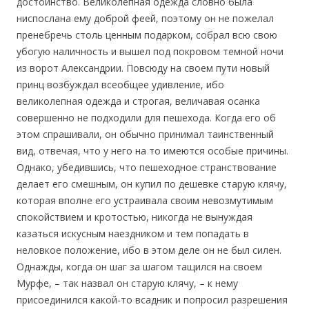
достоинство. Великолепная одежда словно была
ниспослана ему доброй феей, поэтому он не пожелал
пренебречь столь ценным подарком, собрал всю свою
убогую наличность и вышел под покровом темной ночи
из ворот Александрии. Повсюду на своем пути новый
принц возбуждал всеобщее удивление, ибо
великолепная одежда и строгая, величавая осанка
совершенно не подходили для пешехода. Когда его об
этом спрашивали, он обычно принимал таинственный
вид, отвечая, что у него на то имеются особые причины.
Однако, убедившись, что пешеходное странствование
делает его смешным, он купил по дешевке старую клячу,
которая вполне его устраивала своим невозмутимым
спокойствием и кротостью, никогда не вынуждая
казаться искусным наездником и тем попадать в
неловкое положение, ибо в этом деле он не был силен.
Однажды, когда он шаг за шагом тащился на своем
Мурфе, – так назвал он старую клячу, – к нему
присоединился какой-то всадник и попросил разрешения