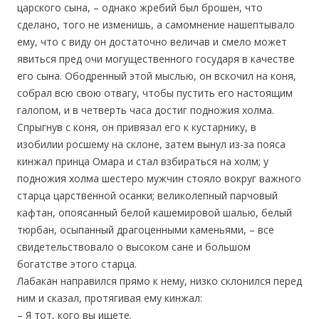
царского сына, – однако жребий был брошен, что
сделано, того не изменишь, а самомнение нашептывало
ему, что с виду он достаточно величав и смело может
явиться пред очи могущественного государя в качестве
его сына. Ободренный этой мыслью, он вскочил на коня,
собрал всю свою отвагу, чтобы пустить его настоящим
галопом, и в четверть часа достиг подножия холма.
Спрыгнув с коня, он привязал его к кустарнику, в
изобилии росшему на склоне, затем вынул из-за пояса
кинжал принца Омара и стал взбираться на холм; у
подножия холма шестеро мужчин стояло вокруг важного
старца царственной осанки; великолепный парчовый
кафтан, опоясанный белой кашемировой шалью, белый
тюрбан, осыпанный драгоценными каменьями, – все
свидетельствовало о высоком сане и большом
богатстве этого старца.
Лабакан направился прямо к нему, низко склонился перед
ним и сказал, протягивая ему кинжал:
– Я тот, кого вы ищете.