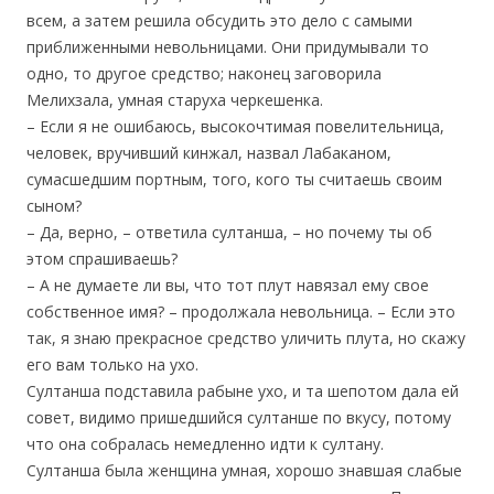
всем, а затем решила обсудить это дело с самыми
приближенными невольницами. Они придумывали то
одно, то другое средство; наконец заговорила
Мелихзала, умная старуха черкешенка.
– Если я не ошибаюсь, высокочтимая повелительница,
человек, вручивший кинжал, назвал Лабаканом,
сумасшедшим портным, того, кого ты считаешь своим
сыном?
– Да, верно, – ответила султанша, – но почему ты об
этом спрашиваешь?
– А не думаете ли вы, что тот плут навязал ему свое
собственное имя? – продолжала невольница. – Если это
так, я знаю прекрасное средство уличить плута, но скажу
его вам только на ухо.
Султанша подставила рабыне ухо, и та шепотом дала ей
совет, видимо пришедшийся султанше по вкусу, потому
что она собралась немедленно идти к султану.
Султанша была женщина умная, хорошо знавшая слабые