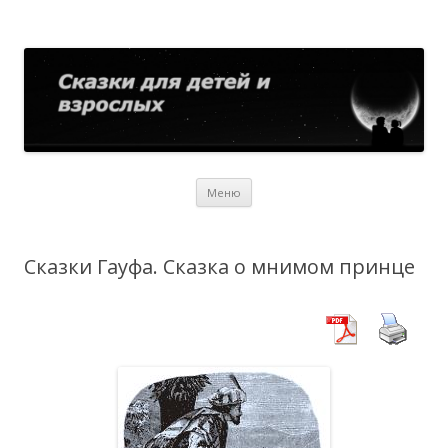
Сказки для детей и взрослых
Собрание сказок со всего мира
Перейти
Меню
к
содержимому
Сказки Гауфа. Сказка о мнимом принце