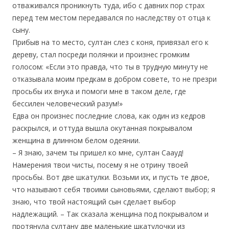
отваживался проникнуть туда, ибо с давних пор страх
перед тем местом передавался по наследству от отца к
сыну.
Прибыв на то место, султан слез с коня, привязал его к
дереву, стал посреди полянки и произнес громким
голосом: «Если это правда, что ты в трудную минуту не
отказывала моим предкам в добром совете, то не презри
просьбы их внука и помоги мне в таком деле, где
бессилен человеческий разум!»
Едва он произнес последние слова, как один из кедров
раскрылся, и оттуда вышла окутанная покрывалом
женщина в длинном белом одеянии.
– Я знаю, зачем ты пришел ко мне, султан Саауд!
Намерения твои чисты, посему я не отрину твоей
просьбы. Вот две шкатулки. Возьми их, и пусть те двое,
что называют себя твоими сыновьями, сделают выбор; я
знаю, что твой настоящий сын сделает выбор
надлежащий. – Так сказала женщина под покрывалом и
протянула султану две маленькие шкатулочки из