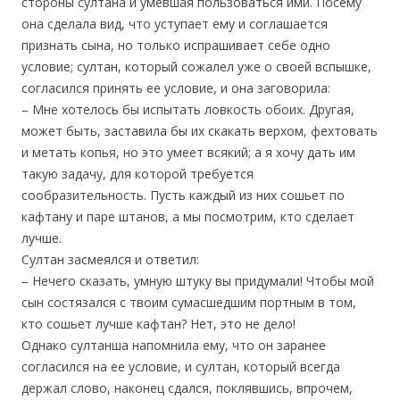
стороны султана и умевшая пользоваться ими. Посему
она сделала вид, что уступает ему и соглашается
признать сына, но только испрашивает себе одно
условие; султан, который сожалел уже о своей вспышке,
согласился принять ее условие, и она заговорила:
– Мне хотелось бы испытать ловкость обоих. Другая,
может быть, заставила бы их скакать верхом, фехтовать
и метать копья, но это умеет всякий; а я хочу дать им
такую задачу, для которой требуется
сообразительность. Пусть каждый из них сошьет по
кафтану и паре штанов, а мы посмотрим, кто сделает
лучше.
Султан засмеялся и ответил:
– Нечего сказать, умную штуку вы придумали! Чтобы мой
сын состязался с твоим сумасшедшим портным в том,
кто сошьет лучше кафтан? Нет, это не дело!
Однако султанша напомнила ему, что он заранее
согласился на ее условие, и султан, который всегда
держал слово, наконец сдался, поклявшись, впрочем,