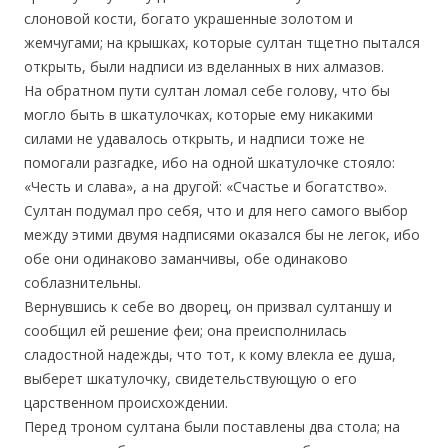
слоновой кости, богато украшенные золотом и
жемчугами; на крышках, которые султан тщетно пытался
открыть, были надписи из вделанных в них алмазов.
На обратном пути султан ломал себе голову, что бы
могло быть в шкатулочках, которые ему никакими
силами не удавалось открыть, и надписи тоже не
помогали разгадке, ибо на одной шкатулочке стояло:
«Честь и слава», а на другой: «Счастье и богатство».
Султан подумал про себя, что и для него самого выбор
между этими двумя надписями оказался бы не легок, ибо
обе они одинаково заманчивы, обе одинаково
соблазнительны.
Вернувшись к себе во дворец, он призвал султаншу и
сообщил ей решение феи; она преисполнилась
сладостной надежды, что тот, к кому влекла ее душа,
выберет шкатулочку, свидетельствующую о его
царственном происхождении.
Перед троном султана были поставлены два стола; на