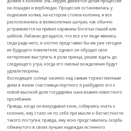
долине к колонне Эль-Зеруйя движется целая процессия
на лошадях и верблюдах. Процессия остановилась у
подножия холма, на котором стояла колонна, и все
расположились в великолепных шатрах, как обычно
устраиваются на привал караваны богатых пашей или
шейхов. Лабакан догадался, что все эти люди явились
сюда ради него, и охотно представил бы им уже сегодня
их будущего повелителя; однако он обуздал свое
нетерпение выступить в роли принца, решив ждать до
следующего утра, когда его смелые вожделения будут
удовлетворены.
Восходящее солнце засияло над самым торжественным
днем в жизни счастливца-портного и разбудило его к
новой высокой доле государева сына взамен известного
прозябания.
Правда, когда он взнуздывал коня, собираясь ехать к
колонне, ему стало не по себе при мысли о бесчестности
такого поступка; правда, ему ясно представилась скорбь
обманутого в своих лучших надеждах истинного