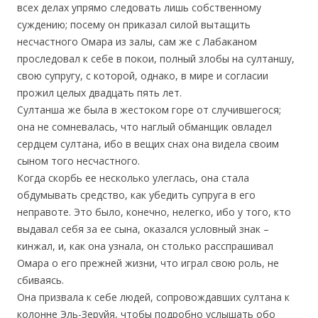
всех делах упрямо следовать лишь собственному
суждению; посему он приказал силой вытащить
несчастного Омара из залы, сам же с Лабаканом
проследовал к себе в покои, полный злобы на султаншу,
свою супругу, с которой, однако, в мире и согласии
прожил целых двадцать пять лет.
Султанша же была в жестоком горе от случившегося;
она не сомневалась, что наглый обманщик овладел
сердцем султана, ибо в вещих снах она видела своим
сыном того несчастного.
Когда скорбь ее несколько улеглась, она стала
обдумывать средство, как убедить супруга в его
неправоте. Это было, конечно, нелегко, ибо у того, кто
выдавал себя за ее сына, оказался условный знак –
кинжал, и, как она узнала, он столько расспрашивал
Омара о его прежней жизни, что играл свою роль, не
сбиваясь.
Она призвала к себе людей, сопровождавших султана к
колонне Эль-Зеруйя, чтобы подробно услышать обо