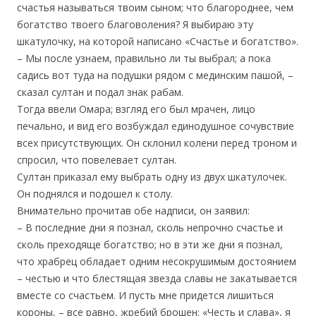
счастья называться твоим сыном; что благороднее, чем
богатство твоего благоволения? Я выбираю эту
шкатулочку, на которой написано «Счастье и богатство».
– Мы после узнаем, правильно ли ты выбрал; а пока
садись вот туда на подушки рядом с мединским пашой, –
сказал султан и подал знак рабам.
Тогда ввели Омара; взгляд его был мрачен, лицо
печально, и вид его возбуждал единодушное сочувствие
всех присутствующих. Он склонил колени перед троном и
спросил, что повелевает султан.
Султан приказал ему выбрать одну из двух шкатулочек.
Он поднялся и подошел к столу.
Внимательно прочитав обе надписи, он заявил:
– В последние дни я познал, сколь непрочно счастье и
сколь преходяще богатство; но в эти же дни я познал,
что храбрец обладает одним несокрушимым достоянием
– честью и что блестящая звезда славы не закатывается
вместе со счастьем. И пусть мне придется лишиться
короны, – все равно, жребий брошен: «Честь и слава», я