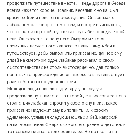
продолжать путешествие вместе, – ведь дорога в беседе
всегда кажется короче. Всадник, веселый юноша, был
красив собой и приятен в обхождении. Он завязал с
Лабаканом разговор о том о сем, и вскоре выяснилось,
что он, как и портной, пустился в путь без определенной
цели. Он сказал, что зовут его Омаром и что он
племянник несчастного каирского паши Эльфи-бея и
путешествует, дабы выполнить приказание, данное ему
дядей на смертном одре. Лабакан рассказал о своих
обстоятельствах не столь чистосердечно, дав только
понять, что происхождения он высокого и путешествует
ради собственного удовольствия.
Молодые люди пришлись друг другу по вкусу и
продолжали путь вместе. На второй день их совместного
странствия Лабакан спросил у своего спутника, какое
приказание надлежит ему выполнить, и, к своему
удивлению, услышал следующее: Эльфи-бей, каирский
паша, воспитывал Омара с самого его раннего детства, и
тот совсем не знал своих родителей. Но вот когда на