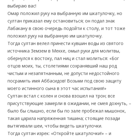
выбираю вас!
Омар положил руку на выбранную им шкатулочку, но
султан приказал ему остановиться; он подал знак
Лабакану в свою очередь подойти к столу, и тот тоже
положил руку на выбранную им шкатулочку.
Тогда султан велел принести кувшин воды из святого
источника Земзем в Мекке, омыл руки для молитвы,
обернулся к востоку, пал ниц и стал молиться: «Бог
отцов моих, ты, столетиями сохранявший наш род
чистым и незапятнанным, не допусти недостойного
посрамить имя Аббасидов! Возьми под свою защиту
моего истинного сына в этот час испытания!»
Султан встал с колен и снова взошел на трон; все
присутствующие замерли в ожидании, не смея дохнуть, –
было бы слышно, если бы по зале пробежал мышонок,
такая царила напряженная тишина; стоящие позади
вытягивали шеи, чтобы видеть шкатулочки.
Тогда султан изрек: «Откройте шкатулочки!» – и