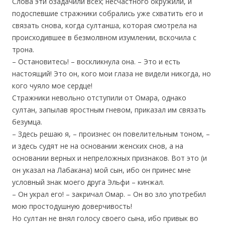
Слова эти озадачили всех; несчастного окружили, и
подоспевшие стражники собрались уже схватить его и
связать снова, когда султанша, которая смотрела на
происходившее в безмолвном изумлении, вскочила с
трона.
– Остановитесь! – воскликнула она. – Это и есть
настоящий! Это он, кого мои глаза не видели никогда, но
кого чуяло мое сердце!
Стражники невольно отступили от Омара, однако
султан, запылав яростным гневом, приказал им связать
безумца.
– Здесь решаю я, – произнес он повелительным тоном, –
и здесь судят не на основании женских снов, а на
основании верных и непреложных признаков. Вот это (и
он указал на Лабакана) мой сын, ибо он принес мне
условный знак моего друга Эльфи – кинжал.
– Он украл его! – закричал Омар. – Он во зло употребил
мою простодушную доверчивость!
Но султан не внял голосу своего сына, ибо привык во