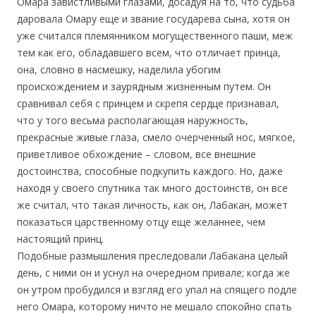
Омара завистливыми глазами, досадуя на то, что судьба
даровала Омару еще и звание государева сына, хотя он
уже считался племянником могущественного паши, меж
тем как его, обладавшего всем, что отличает принца,
она, словно в насмешку, наделила убогим
происхождением и заурядным жизненным путем. Он
сравнивал себя с принцем и скрепя сердце признавал,
что у того весьма располагающая наружность,
прекрасные живые глаза, смело очерченный нос, мягкое,
приветливое обхождение – словом, все внешние
достоинства, способные подкупить каждого. Но, даже
находя у своего спутника так много достоинств, он все
же считал, что такая личность, как он, Лабакан, может
показаться царственному отцу еще желаннее, чем
настоящий принц.
Подобные размышления преследовали Лабакана целый
день, с ними он и уснул на очередном привале; когда же
он утром пробудился и взгляд его упал на спящего подле
него Омара, которому ничто не мешало спокойно спать