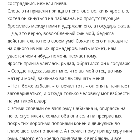
сострадания, нежели гнева.
Слова эти привели принца в неистовство; кипя яростью,
хотел он кинуться на Лабакана, но присутствующие
бросились между ними и удержали его, а государь сказал:
– Да, это верно, возлюбленный сын мой, бедняга
действительно не в своем уме! Свяжите его и посадите
на одного из наших дромадеров. Быть может, нам
удастся чем-нибудь помочь несчастному.
Ярость принца улеглась; рыдая, обратился он к государю:
– Сердце подсказывает мне, что вы мой отец; во имя
матери моей, заклинаю вас выслушать меня!
– Нет, боже избави, – отвечал тот, – он опять начинает
заговариваться; и откуда только человеку мог взбрести
на ум такой вздор!
С этими словами он взял руку Лабакана и, опираясь на
него, спустился с холма; оба они сели на прекрасных,
покрытых дорогими попонами коней и двинулись во
главе шествия по долине. А несчастному принцу скрутили
руки, самого его крепко привязали к верблюду, и все