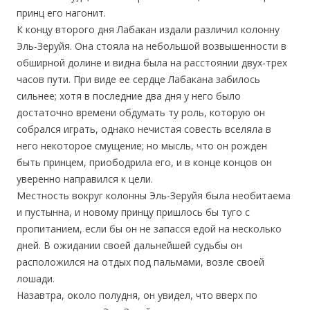
принц его нагонит.
К концу второго дня Лабакан издали различил колонну
Эль-Зеруйя. Она стояла на небольшой возвышенности в
обширной долине и видна была на расстоянии двух-трех
часов пути. При виде ее сердце Лабакана забилось
сильнее; хотя в последние два дня у него было
достаточно времени обдумать ту роль, которую он
собрался играть, однако нечистая совесть вселяла в
него некоторое смущение; но мысль, что он рожден
быть принцем, приободрила его, и в конце концов он
уверенно направился к цели.
Местность вокруг колонны Эль-Зеруйя была необитаема
и пустынна, и новому принцу пришлось бы туго с
пропитанием, если бы он не запасся едой на несколько
дней. В ожидании своей дальнейшей судьбы он
расположился на отдых под пальмами, возле своей
лошади.
Назавтра, около полудня, он увидел, что вверх по