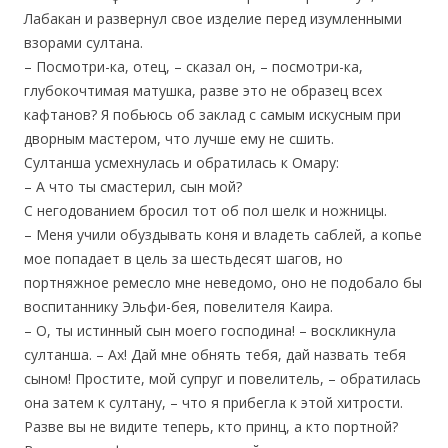
Лабакан и развернул свое изделие перед изумленными
взорами султана.
– Посмотри-ка, отец, – сказал он, – посмотри-ка,
глубокочтимая матушка, разве это не образец всех
кафтанов? Я побьюсь об заклад с самым искусным при
дворным мастером, что лучше ему не сшить.
Султанша усмехнулась и обратилась к Омару:
– А что ты смастерил, сын мой?
С негодованием бросил тот об пол шелк и ножницы.
– Меня учили обуздывать коня и владеть саблей, а копье
мое попадает в цель за шестьдесят шагов, но
портняжное ремесло мне неведомо, оно не подобало бы
воспитаннику Эльфи-бея, повелителя Каира.
– О, ты истинный сын моего господина! – воскликнула
султанша. – Ах! Дай мне обнять тебя, дай назвать тебя
сыном! Простите, мой супруг и повелитель, – обратилась
она затем к султану, – что я прибегла к этой хитрости.
Разве вы не видите теперь, кто принц, а кто портной?