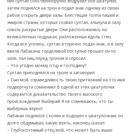
них султан собственноручно водрузил обе шкатулки,
затем поднялся на трон и подал знак одному из своих
рабов открыть двери залы. Блестящая толпа пашей и
эмиров страны, которых созвал султан, хлынула в залу
сквозь раскрытые двери. Они расположились на
великолепных подушках, разложенных вдоль стен.
Когда все уселись, султан вторично подал знак, и в залу
ввели Лабакана; горделивой поступью прошел он по
зале, пал ниц перед троном и спросил:
– Что угодно моему отцу и господину?
Султан приподнялся на троне и заговорил:
– Сын мой, справедливость твоих притязаний на это имя
подвергнута сомнению! В одной из этих шкатулочек
содержится доказательство твоего высокого
происхождения! Выбирай! Я не сомневаюсь, что ты
выберешь верно!
Лабакан поднялся с колен и подошел к шкатулочкам; он
долго обдумывал, какую взять, наконец сказал:
– Глубокочтимый отец мой, что может быть выше