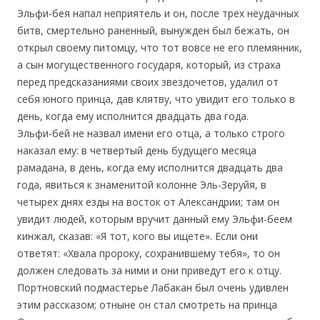
Эльфи-бея напал неприятель и он, после трех неудачных
битв, смертельно раненный, вынужден был бежать, он
открыл своему питомцу, что тот вовсе не его племянник,
а сын могущественного государя, который, из страха
перед предсказаниями своих звездочетов, удалил от
себя юного принца, дав клятву, что увидит его только в
день, когда ему исполнится двадцать два года.
Эльфи-бей не назвал имени его отца, а только строго
наказал ему: в четвертый день будущего месяца
рамадана, в день, когда ему исполнится двадцать два
года, явиться к знаменитой колонне Эль-Зеруйя, в
четырех днях езды на восток от Александрии; там он
увидит людей, которым вручит данный ему Эльфи-беем
кинжал, сказав: «Я тот, кого вы ищете». Если они
ответят: «Хвала пророку, сохранившему тебя», то он
должен следовать за ними и они приведут его к отцу.
Портновский подмастерье Лабакан был очень удивлен
этим рассказом; отныне он стал смотреть на принца