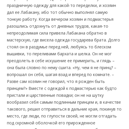
праздничную одежду для какой-то переделки, и хозяин
дал ее Лабакану, ибо тот обычно выполнял самую
тонкую работу. Когда вечером хозяин и подмастерья
разошлись отдохнуть от дневных трудов, какая-то
непреодолимая сила привела Лабакана обратно в
мастерскую, где висела одежда государева брата. Долго
стоял он в раздумье перед ней, любуясь то блеском
вышивки, то переливами бархата и шелка. Он не мог
преодолеть в себе искушение ее примерить, и глядь –
она была словно по нему сшита. «Ну, чем я не принц? –
вопрошал он себя, шагая взад и вперед по комнате. –
Разве сам хозяин не говорил, что я рожден быть
принцем?» Вместе с одеждой к подмастерью как будто
пристали и царственные повадки; он не на шутку
вообразил себя самым подлинным принцем и, в качестве
такового, решил отправиться в дальние края, покинув то
место, где люди, по глупости своей, не могли отгадать
под скромной оболочкой его прирожденное