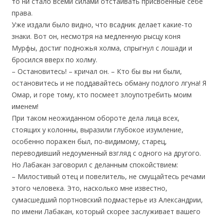
то ни стало всеми силами отстаивать присвоенные себе
права.
Уже издали было видно, что всадник делает какие-то
знаки. Вот он, несмотря на медленную рысцу коня
Мурфы, достиг подножья холма, спрыгнул с лошади и
бросился вверх по холму.
– Остановитесь! – кричал он. – Кто бы вы ни были,
остановитесь и не поддавайтесь обману подлого лгуна! Я
Омар, и горе тому, кто посмеет злоупотребить моим
именем!
При таком неожиданном обороте дела лица всех,
стоящих у колонны, выразили глубокое изумление,
особенно поражен был, по-видимому, старец,
переводивший недоуменный взгляд с одного на другого.
Но Лабакан заговорил с деланным спокойствием:
– Милостивый отец и повелитель, не смущайтесь речами
этого человека. Это, насколько мне известно,
сумасшедший портновский подмастерье из Александрии,
по имени Лабакан, который скорее заслуживает вашего