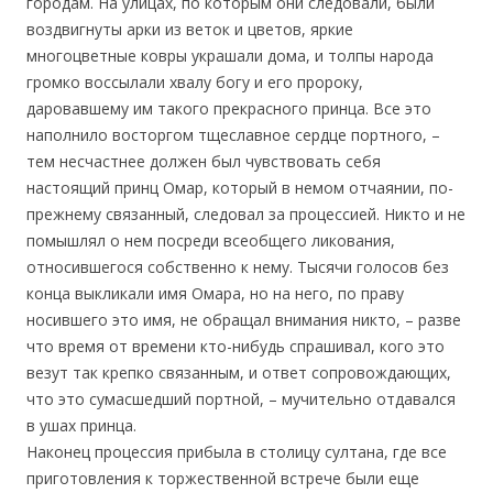
городам. На улицах, по которым они следовали, были
воздвигнуты арки из веток и цветов, яркие
многоцветные ковры украшали дома, и толпы народа
громко воссылали хвалу богу и его пророку,
даровавшему им такого прекрасного принца. Все это
наполнило восторгом тщеславное сердце портного, –
тем несчастнее должен был чувствовать себя
настоящий принц Омар, который в немом отчаянии, по-
прежнему связанный, следовал за процессией. Никто и не
помышлял о нем посреди всеобщего ликования,
относившегося собственно к нему. Тысячи голосов без
конца выкликали имя Омара, но на него, по праву
носившего это имя, не обращал внимания никто, – разве
что время от времени кто-нибудь спрашивал, кого это
везут так крепко связанным, и ответ сопровождающих,
что это сумасшедший портной, – мучительно отдавался
в ушах принца.
Наконец процессия прибыла в столицу султана, где все
приготовления к торжественной встрече были еще