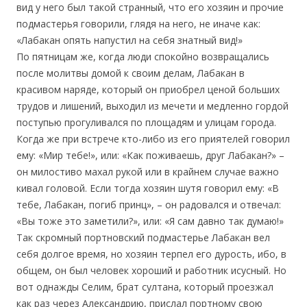
вид у него был такой странный, что его хозяин и прочие
подмастерья говорили, глядя на него, не иначе как:
«Лабакан опять напустил на себя знатный вид!»
По пятницам же, когда люди спокойно возвращались
после молитвы домой к своим делам, Лабакан в
красивом наряде, который он приобрел ценой больших
трудов и лишений, выходил из мечети и медленно гордой
поступью прогуливался по площадям и улицам города.
Когда же при встрече кто-либо из его приятелей говорил
ему: «Мир тебе!», или: «Как поживаешь, друг Лабакан?» –
он милостиво махал рукой или в крайнем случае важно
кивал головой. Если тогда хозяин шутя говорил ему: «В
тебе, Лабакан, погиб принц», – он радовался и отвечал:
«Вы тоже это заметили?», или: «Я сам давно так думаю!»
Так скромный портновский подмастерье Лабакан вел
себя долгое время, но хозяин терпел его дурость, ибо, в
общем, он был человек хороший и работник исусный. Но
вот однажды Селим, брат султана, который проезжал
как раз через Александрию, прислал портному свою