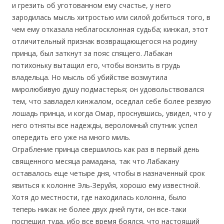
и грезить об уготованном ему счастье, у него
зародилась мысль хитростью или силой добиться того, в
чем ему отказала неблагосклонная судьба; кинжал, этот
отличительный признак возвращающегося на родину
принца, был заткнут за пояс спящего. Лабакан
потихоньку вытащил его, чтобы вонзить в грудь
владельца. Но мысль об убийстве возмутила
миролюбивую душу подмастерья; он удовольствовался
тем, что завладел кинжалом, оседлал себе более резвую
лошадь принца, и когда Омар, проснувшись, увидел, что у
него отняты все надежды, вероломный спутник успел
опередить его уже на много миль.
Ограбление принца свершилось как раз в первый день
священного месяца рамадана, так что Лабакану
оставалось еще четыре дня, чтобы в назначенный срок
явиться к колонне Эль-Зеруйя, хорошо ему известной.
Хотя до местности, где находилась колонна, было
теперь никак не более двух дней пути, он все-таки
поспешил туда, ибо все время боялся, что настоящий