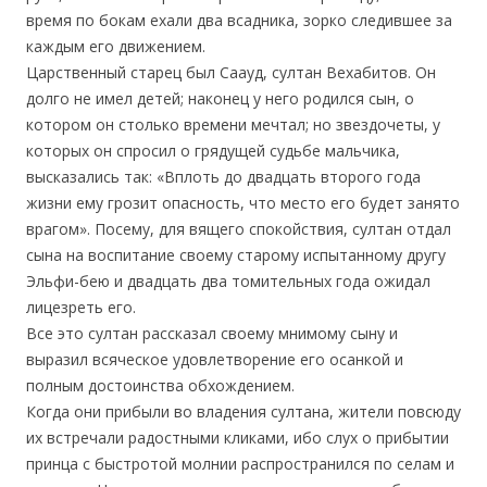
время по бокам ехали два всадника, зорко следившее за
каждым его движением.
Царственный старец был Саауд, султан Вехабитов. Он
долго не имел детей; наконец у него родился сын, о
котором он столько времени мечтал; но звездочеты, у
которых он спросил о грядущей судьбе мальчика,
высказались так: «Вплоть до двадцать второго года
жизни ему грозит опасность, что место его будет занято
врагом». Посему, для вящего спокойствия, султан отдал
сына на воспитание своему старому испытанному другу
Эльфи-бею и двадцать два томительных года ожидал
лицезреть его.
Все это султан рассказал своему мнимому сыну и
выразил всяческое удовлетворение его осанкой и
полным достоинства обхождением.
Когда они прибыли во владения султана, жители повсюду
их встречали радостными кликами, ибо слух о прибытии
принца с быстротой молнии распространился по селам и