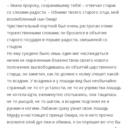
– Хвала пророку, сохранившему тебя! – отвечал старик
со слезами радости. – Обними твоего старого отца, мой
возлюбленный сын Омар!
Чувствительный портной был очень растроган этими
торжественными словами; он бросился в объятия
старого государя в порыве радости, смешанной со
стыдом.
Но ему суждено было лишь один миг наслаждаться
ничем не омраченным блаженством своего нового
положения; высвободившись из объятий царственного
старца, он заметил, как по долине к холму спешит какой-
то всадник. У всадника и у лошади вид был необычайно
странный; не то от усталости, не то из упрямства лошадь
не хотела идти; ежеминутно спотыкаясь, она тащилась
не то рысцой, не то шагом, а всадник подгонял ее и
руками и ногами. Лабакан сразу узнал свою лошадь
Мурфу и настоящего принца Омара, но в него прочно
вселился злой дух лжи и обмана, л он порешил во что бы