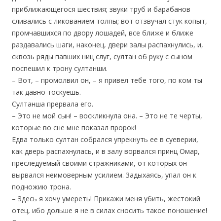
приближающегося шествия; звуки труб и барабанов
сливались с ликованием толпы; вот отзвучал стук копыт,
промчавшихся по двору лошадей, все ближе и ближе
раздавались шаги, наконец, двери залы распахнулись, и,
сквозь ряды павших ниц слуг, султан об руку с сыном
поспешил к трону султанши.
– Вот, – промолвил он, – я привел тебе того, по ком ты
так давно тоскуешь.
Султанша прервала его.
– Это не мой сын! – воскликнула она. – Это не те черты,
которые во сне мне показал пророк!
Едва только султан собрался упрекнуть ее в суеверии,
как дверь распахнулась, и в залу ворвался принц Омар,
преследуемый своими стражниками, от которых он
вырвался неимоверным усилием. Задыхаясь, упал он к
подножию трона.
– Здесь я хочу умереть! Прикажи меня убить, жестокий
отец, ибо дольше я не в силах сносить такое поношение!