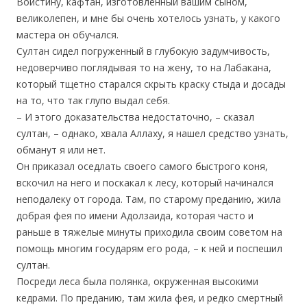
Воистину, кафтан, изготовленный вашим сыном,
великолепен, и мне бы очень хотелось узнать, у какого
мастера он обучался.
Султан сидел погруженный в глубокую задумчивость,
недоверчиво поглядывая то на жену, то на Лабакана,
который тщетно старался скрыть краску стыда и досады
на то, что так глупо выдал себя.
– И этого доказательства недостаточно, – сказал
султан, – однако, хвала Аллаху, я нашел средство узнать,
обманут я или нет.
Он приказал оседлать своего самого быстрого коня,
вскочил на него и поскакал к лесу, который начинался
неподалеку от города. Там, по старому преданию, жила
добрая фея по имени Адолзаида, которая часто и
раньше в тяжелые минуты приходила своим советом на
помощь многим государям его рода, – к ней и поспешил
султан.
Посреди леса была полянка, окруженная высокими
кедрами. По преданию, там жила фея, и редко смертный