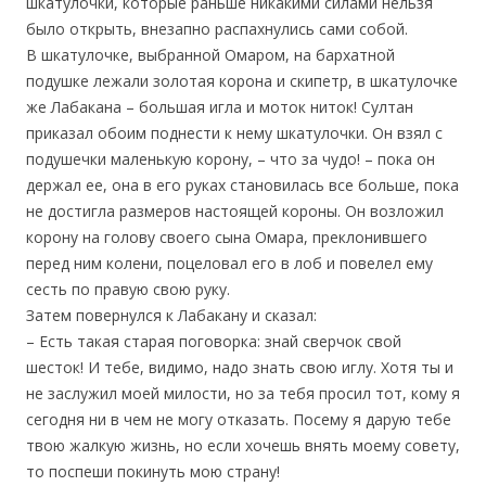
шкатулочки, которые раньше никакими силами нельзя
было открыть, внезапно распахнулись сами собой.
В шкатулочке, выбранной Омаром, на бархатной
подушке лежали золотая корона и скипетр, в шкатулочке
же Лабакана – большая игла и моток ниток! Султан
приказал обоим поднести к нему шкатулочки. Он взял с
подушечки маленькую корону, – что за чудо! – пока он
держал ее, она в его руках становилась все больше, пока
не достигла размеров настоящей короны. Он возложил
корону на голову своего сына Омара, преклонившего
перед ним колени, поцеловал его в лоб и повелел ему
сесть по правую свою руку.
Затем повернулся к Лабакану и сказал:
– Есть такая старая поговорка: знай сверчок свой
шесток! И тебе, видимо, надо знать свою иглу. Хотя ты и
не заслужил моей милости, но за тебя просил тот, кому я
сегодня ни в чем не могу отказать. Посему я дарую тебе
твою жалкую жизнь, но если хочешь внять моему совету,
то поспеши покинуть мою страну!