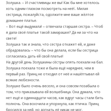
Золушка. – И счастливицы же вы! Как бы мне хотелось
хоть одним глазком посмотреть на неё!.. Милая
сестрица, пожалуйста, одолжите мне ваше жёлтое
домашнее платье.
– Вот ещё выдумала! – отвечала старшая сестра. – Чтоб
я дала своё платье такой замарашке? Да ни за что на
свете!
Золушка так и знала, что сестра откажет ей, и даже
обрадовалась – что бы она делала, если бы сестрица
согласилась дать ей свой платье!
На другой день Золушкины сёстры опять поехали на бал.
Золушка поехала тоже и была ещё наряднее, чем в
первый раз. Принц не отходил от неё и нашёптывал ей
всякие любезности.
Золушке было очень весело, и она совсем позабыла о
том, что приказывала ей волшебница. Она думала, что
нет ещё и одиннадцати часов, как вдруг часы стали бить
полночь. Она вскочила и упорхнула, как птичка. Принц
бросился за ней, но догнать её никак не мог.