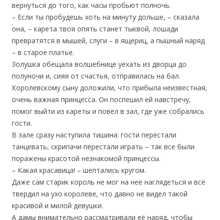
вернуться до того, как часы пробьют полночь.
– Если ты пробудешь хоть на минуту дольше, – сказала
она, – карета твоя опять станет тыквой, лошади
превратятся в мышей, слуги – в ящериц, а пышный наряд
– в старое платье.
Золушка обещала волшебнице уехать из дворца до
полуночи и, сияя от счастья, отправилась на бал.
Королевскому сыну доложили, что прибыла неизвестная,
очень важная принцесса. Он поспешил ей навстречу,
помог выйти из кареты и повёл в зал, где уже собрались
гости.
В зале сразу наступила тишина: гости перестали
танцевать, скрипачи перестали играть – так все были
поражены красотой незнакомой принцессы.
– Какая красавица! – шептались кругом.
Даже сам старик король не мог на неё наглядеться и всё
твердил на ухо королеве, что давно не видел такой
красивой и милой девушки.
А дамы внимательно рассматривали её наряд, чтобы