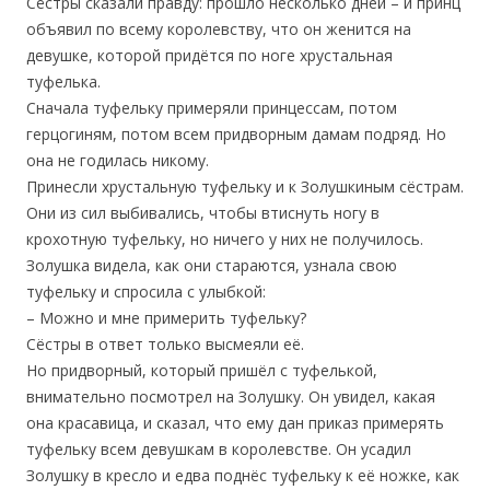
Сёстры сказали правду: прошло несколько дней – и принц
объявил по всему королевству, что он женится на
девушке, которой придётся по ноге хрустальная
туфелька.
Сначала туфельку примеряли принцессам, потом
герцогиням, потом всем придворным дамам подряд. Но
она не годилась никому.
Принесли хрустальную туфельку и к Золушкиным сёстрам.
Они из сил выбивались, чтобы втиснуть ногу в
крохотную туфельку, но ничего у них не получилось.
Золушка видела, как они стараются, узнала свою
туфельку и спросила с улыбкой:
– Можно и мне примерить туфельку?
Сёстры в ответ только высмеяли её.
Но придворный, который пришёл с туфелькой,
внимательно посмотрел на Золушку. Он увидел, какая
она красавица, и сказал, что ему дан приказ примерять
туфельку всем девушкам в королевстве. Он усадил
Золушку в кресло и едва поднёс туфельку к её ножке, как