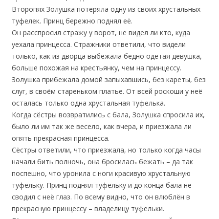
Второпях Золушка потеряла одну из своих хрустальных
туфелек. Принц бережно поднял её.
Он расспросил стражу у ворот, не видел ли кто, куда
уехала принцесса. Стражники ответили, что видели
только, как из дворца выбежала бедно одетая девушка,
больше похожая на крестьянку, чем на принцессу.
Золушка прибежала домой запыхавшись, без кареты, без
слуг, в своём стареньком платье. От всей роскоши у неё
осталась только одна хрустальная туфелька.
Когда сёстры возвратились с бала, Золушка спросила их,
было ли им так же весело, как вчера, и приезжала ли
опять прекрасная принцесса.
Сёстры ответили, что приезжала, но только когда часы
начали бить полночь, она бросилась бежать – да так
поспешно, что уронила с ноги красивую хрустальную
туфельку. Принц поднял туфельку и до конца бала не
сводил с неё глаз. По всему видно, что он влюблён в
прекрасную принцессу – владелицу туфельки.