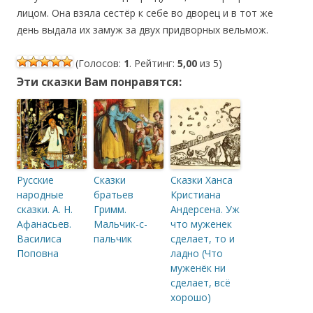
лицом. Она взяла сестёр к себе во дворец и в тот же
день выдала их замуж за двух придворных вельмож.
(Голосов:
1
. Рейтинг:
5,00
из 5)
Эти сказки Вам понравятся:
Русские
Сказки
Сказки Ханса
народные
братьев
Кристиана
сказки. А. Н.
Гримм.
Андерсена. Уж
Афанасьев.
Мальчик-с-
что муженек
Василиса
пальчик
сделает, то и
Поповна
ладно (Что
муженёк ни
сделает, всё
хорошо)