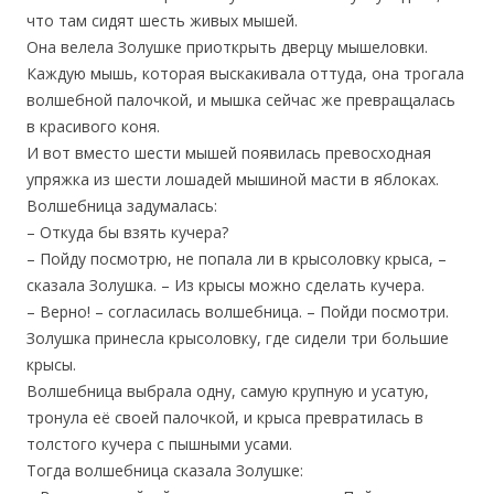
что там сидят шесть живых мышей.
Она велела Золушке приоткрыть дверцу мышеловки.
Каждую мышь, которая выскакивала оттуда, она трогала
волшебной палочкой, и мышка сейчас же превращалась
в красивого коня.
И вот вместо шести мышей появилась превосходная
упряжка из шести лошадей мышиной масти в яблоках.
Волшебница задумалась:
– Откуда бы взять кучера?
– Пойду посмотрю, не попала ли в крысоловку крыса, –
сказала Золушка. – Из крысы можно сделать кучера.
– Верно! – согласилась волшебница. – Пойди посмотри.
Золушка принесла крысоловку, где сидели три большие
крысы.
Волшебница выбрала одну, самую крупную и усатую,
тронула её своей палочкой, и крыса превратилась в
толстого кучера с пышными усами.
Тогда волшебница сказала Золушке: