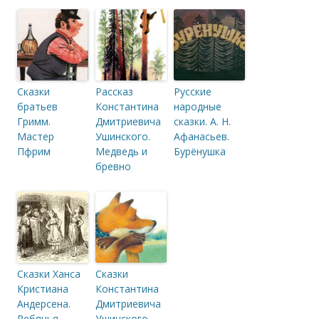
Сказки
Рассказ
Русские
братьев
Константина
народные
Гримм.
Дмитриевича
сказки. А. Н.
Мастер
Ушинского.
Афанасьев.
Пфрим
Медведь и
Бурёнушка
бревно
Сказки Ханса
Сказки
Кристиана
Константина
Андерсена.
Дмитриевича
Ребячья
Ушинского.