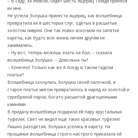
– В саду, за лейкой, сидят шесть ящериц. Пойди принеси
их мне.
Не успела Золушка принести ящериц, как волшебница
превратила их в шестерых слуг, одетых в расшитые
золотом ливреи. Они так ловко вскочили на запятки
кареты, как будто всю жизнь ничем другим не
занимались.
– Ну вот, теперь можешь ехать на бал, – сказала
волшебница Золушке. – Довольна ты?
– Конечно! Только как же я поеду в таком гадком
платье?
Волшебница коснулась Золушки своей палочкой, и
старое платье мигом превратилось в наряд из золотой и
серебряной парчи, богато расшитой драгоценными
камнями.
В придачу волшебница подарила ей пару хрустальных
туфелек. Свет не видел ещё таких красивых туфелек!
Пышно разодетая, Золушка уселась в карету. На
прощанье волшебница строго-настрого приказала ей