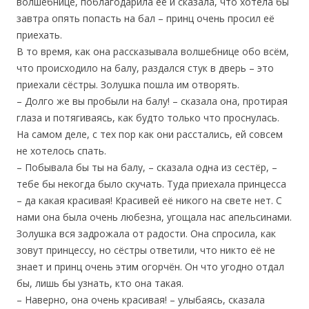
волшебнице, поблагодарила её и сказала, что хотела бы
завтра опять попасть на бал – принц очень просил её
приехать.
В то время, как она рассказывала волшебнице обо всём,
что происходило на балу, раздался стук в дверь – это
приехали сёстры. Золушка пошла им отворять.
– Долго же вы пробыли на балу! – сказала она, протирая
глаза и потягиваясь, как будто только что проснулась.
На самом деле, с тех пор как они расстались, ей совсем
не хотелось спать.
– Побывала бы ты на балу, – сказала одна из сестёр, –
тебе бы некогда было скучать. Туда приехала принцесса
– да какая красивая! Красивей её никого на свете нет. С
нами она была очень любезна, угощала нас апельсинами.
Золушка вся задрожала от радости. Она спросила, как
зовут принцессу, но сёстры ответили, что никто её не
знает и принц очень этим огорчён. Он что угодно отдал
бы, лишь бы узнать, кто она такая.
– Наверно, она очень красивая! – улыбаясь, сказала