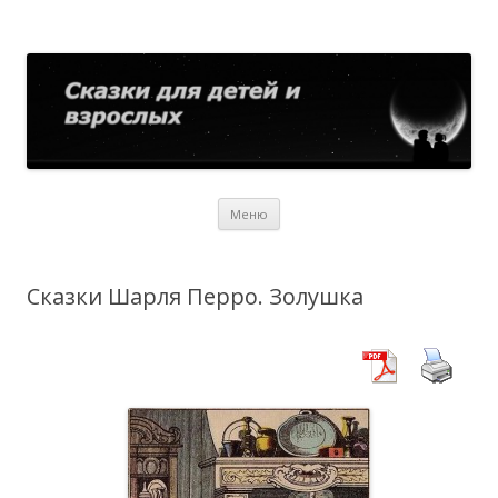
Сказки для детей и взрослых
Собрание сказок со всего мира
Перейти
Меню
к
содержимому
Сказки Шарля Перро. Золушка