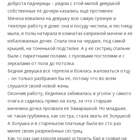
доброта падчерицы – рядом с этой милой девушкой
собственные её дочери казались ещё противнее.
Мачеха взвалила на девушку всю самую грязную и
тяжёлую работу в доме: она и посуду чистила, и лестницу
мыла, и полы натирала в комнатах капризной мачехи и её
избалованных дочек. Спала она на чердаке, под самой
крышей, на тоненькой подстилке. А у её сестриц спальни
были с паркетными полами, с пуховыми постелями и с
зеркалами от пола до потолка.
Бедная девушка всё терпела и боялась жаловаться отцу
– он только разбранил бы её, потому что во всём
слушался своей новой жены.
Окончив работу, бедняжка забивалась в уголок у самого
очага и садилась прямо на золу, за что старшая
мачехина дочка прозвала её Замарашкой. Но младшая,
не такая грубиянка, как сестра, стала звать её Золушкой.
А Золушка и в стареньком платьице была во сто раз
милее своих разряжённых сестриц.
Как-то раз сын короля решил устроить бал и созвал на