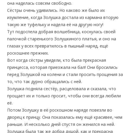
она наделась совсем свободно.
Сёстры очень удивились. Но каково же было их
изумление, когда Золушка достала из кармана вторую
такую же туфельку и надела её на другую ногу!
Тут подоспела добрая волшебница, коснулась своей
палочкой старенького Золушкиного платья, и оно на
глазах у всех превратилось в пышный наряд, ещё
роскошнее прежних.
Вот когда сёстры увидели, кто была прекрасная
принцесса, которая приезжала на бал! Они бросились
перед Золушкой на колени и стали просить прощения за
то, что так дурно обращались с ней.
Золушка подняла сестёр, расцеловала и сказала, что
прощает их и только просит, чтобы они всегда любили
её.
Потом Золушку в её роскошном наряде повезли во
дворец к принцу. Она показалась ему ещё красивее, чем
раньше. И несколько дней спустя он женился на ней.
Золушка была так же добра душой, как и прекрасна