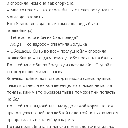
и спросила, чем она так огорчена.
– Мне хотелось… хотелось бы… – от слёз Золушка не
могла договорить.
Но тётушка догадалась и сама (она ведь была
волшебница):
– Тебе хотелось бы на бал, правда?
– Ах, да! – со вздохом ответила Золушка.
– Обещаешь быть во всём послушной? – спросила
волшебница. – Тогда я помогу тебе поехать на бал. –
Волшебница обняла Золушку и сказала ей: – Ступай в
огород и принеси мне тыкву.
Золушка побежала в огород, выбрала самую лучшую
тыкву и отнесла её волшебнице, хотя никак не могла
понять, каким это образом тыква поможет ей попасть
на бал.
Волшебница выдолбила тыкву до самой корки, потом
прикоснулась к ней волшебной палочкой, и тыква мигом
превратилась в золочёную карету.
Потом волшебница заглянула в мышеловку и увидела,