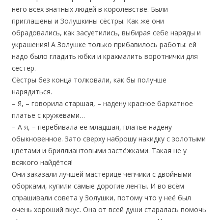
него всех знатных людей в королевстве. Были
приглашены и Золушкины сёстры. Как же они
обрадовались, как засуетились, выбирая себе наряды и
украшения! А Золушке только прибавилось работы: ей
надо было гладить юбки и крахмалить воротнички для
сестёр.
Сёстры без конца толковали, как бы получше
нарядиться.
– Я, – говорила старшая, – надену красное бархатное
платье с кружевами…
– А я, – перебивала её младшая, платье надену
обыкновенное. Зато сверху наброшу накидку с золотыми
цветами и бриллиантовыми застёжками. Такая не у
всякого найдётся!
Они заказали лучшей мастерице чепчики с двойными
оборками, купили самые дорогие ленты. И во всём
спрашивали совета у Золушки, потому что у неё был
очень хороший вкус. Она от всей души старалась помочь