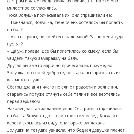
сёстрам и даже предложила их причесать. На это они
милостиво согласились.
Пока Золушка причёсывала их, они спрашивали её:
– Признайся, Золушка, тебе очень хотелось бы попасть
на бал?
– Ах, сестрицы, не смейтесь надо мной! Разве меня туда
пустят?
– Да уж, правда! Все бы покатились со смеху, если бы
увидели такую замарашку на балу.
Другая бы за это нарочно причесала их похуже, но
Золушка, по своей доброте, постаралась причесать их
как можно лучше.
Сёстры два дня ничего не ели от радости и волнения,
старались потуже стянуть себе талии и всё вертелись
перед зеркалом.
Наконец настал желанный день. Сестрицы отправились
на бал, а Золушка долго смотрела им вслед. Когда их
карета скрылась из виду, она горько заплакала.
Золушкина тётушка увидела, что бедная девушка плачет,