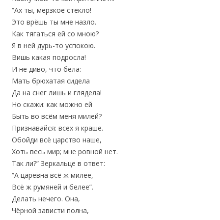
“Ах ты, мерзкое стекло!
Это врёшь ты мне назло.
Как тягаться ей со мною?
Я в ней дурь-то успокою.
Вишь какая подросла!
И не диво, что бела:
Мать брюхатая сидела
Да на снег лишь и глядела!
Но скажи: как можно ей
Быть во всём меня милей?
Признавайся: всех я краше.
Обойди всё царство наше,
Хоть весь мир; мне ровной нет.
Так ли?” Зеркальце в ответ:
“А царевна всё ж милее,
Всё ж румяней и белее”.
Делать нечего. Она,
Чёрной зависти полна,