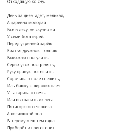
Отходящую ко сну.
День за днём идёт, мелькая,
А царевна молодая
Всё в лесу; не скучно ей
У семи богатырей.
Перед утренней зарёю
Братья дружною толпою
Выезжают погулять,
Серых уток пострелять,
Руку правую потешить,
Сорочина в поле спешить,
Иль башку с широких плеч
У татарина отсечь,
Или вытравить из леса
Пятигорского черкеса.
А хозяюшкой она
В терему меж тем одна
Приберёт и приготовит.