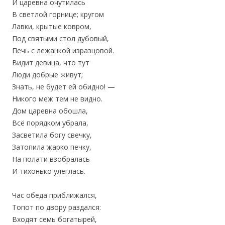
И царевна очутилась
В светлой горнице; кругом
Лавки, крытые ковром,
Под святыми стол дубовый,
Печь с лежанкой изразцовой.
Видит девица, что тут
Люди добрые живут;
Знать, не будет ей обидно! —
Никого меж тем не видно.
Дом царевна обошла,
Всё порядком убрала,
Засветила богу свечку,
Затопила жарко печку,
На полати взобралась
И тихонько улеглась.
Час обеда приближался,
Топот по двору раздался:
Входят семь богатырей,