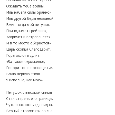
Ожидать тебе войны,
Иль набега силы бранной,
Иль другой беды незваной,
Вмиг тогда мой петушок
Приподымет гребешок,
Закричит и встрепенется
И в то место обернется».
Царь скопца благодарит,
Горы золота сулит.
«За такое одолженье, —
Говорит он в восхищенье, —
Волю первую твою
Я исполню, как мою».
Петушок с высокой спицы
Стал стеречь его границы.
Чуть опасность где видна,
Верный сторож как со сна