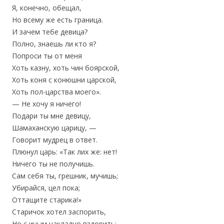
Я, конечно, обещал,
Но всему же есть граница.
И зачем тебе девица?
Полно, знаешь ли кто я?
Попроси ты от меня
Хоть казну, хоть чин боярской,
Хоть коня с конюшни царской,
Хоть пол-царства моего».
— Не хочу я ничего!
Подари ты мне девицу,
Шамаханскую царицу, —
Говорит мудрец в ответ.
Плюнул царь: «Так лих же: нет!
Ничего ты не получишь.
Сам себя ты, грешник, мучишь;
Убирайся, цел пока;
Оттащите старика!»
Старичок хотел заспорить,
Но с иным накладно вздорить;