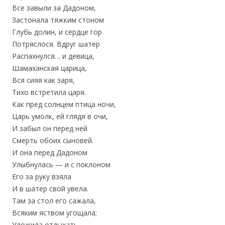
Все завыли за Дадоном,
Застонала тяжким стоном
Глубь долин, и сердце гор
Потряслося. Вдруг шатер
Распахнулся… и девица,
Шамаханская царица,
Вся сияя как заря,
Тихо встретила царя.
Как пред солнцем птица ночи,
Царь умолк, ей глядя в очи,
И забыл он перед ней
Смерть обоих сыновей.
И она перед Дадоном
Улыбнулась — и с поклоном
Его за руку взяла
И в шатер свой увела.
Там за стол его сажала,
Всяким яством угощала;
Уложила отдыхать