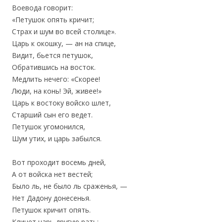
Воевода говорит:
«Петушок опять кричит;
Страх и шум во всей столице».
Царь к окошку, — ан на спице,
Видит, бьется петушок,
Обратившись на восток.
Медлить нечего: «Скорее!
Люди, на конь! Эй, живее!»
Царь к востоку войско шлет,
Старший сын его ведет.
Петушок угомонился,
Шум утих, и царь забылся.
Вот проходит восемь дней,
А от войска нет вестей;
Было ль, не было ль сраженья, —
Нет Дадону донесенья.
Петушок кричит опять.
Кличет царь другую рать;