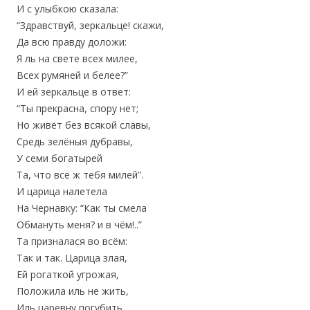
И с улыбкою сказала:
“Здравствуй, зеркальце! скажи,
Да всю правду доложи:
Я ль на свете всех милее,
Всех румяней и белее?”
И ей зеркальце в ответ:
“Ты прекрасна, спору нет;
Но живёт без всякой славы,
Средь зелёныя дубравы,
У семи богатырей
Та, что всё ж тебя милей”.
И царица налетела
На Чернавку: “Как ты смела
Обмануть меня? и в чём!..”
Та призналася во всём:
Так и так. Царица злая,
Ей рогаткой угрожая,
Положила иль не жить,
Иль царевну погубить.