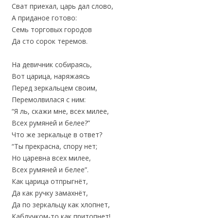
Сват приехал, царь дал слово,
А приданое готово:
Семь торговых городов
Да сто сорок теремов.
На девичник собираясь,
Вот царица, наряжаясь
Перед зеркальцем своим,
Перемолвилася с ним:
“Я ль, скажи мне, всех милее,
Всех румяней и белее?”
Что же зеркальце в ответ?
“Ты прекрасна, спору нет;
Но царевна всех милее,
Всех румяней и белее”.
Как царица отпрыгнёт,
Да как ручку замахнёт,
Да по зеркальцу как хлопнет,
Каблучком-то как притопнет!..