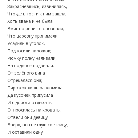
Закрасневшись, извинилась,
Что-де в гости к ним зашла,
Хоть звана и не была.
Вмиг по речи те опознали,
Что царевну принимали;
Усадили в уголок,
Подносили пирожок;
Рюмку полну наливали,
На подносе подавали.
От зелёного вина
Отрекалася она;
Пирожок лишь разломила
Да кусочек прикусила
И с дороги отдыхать
Отпросилась на кровать.
Отвели они девицу
Вверх, во светлую светлицу,
И оставили одну