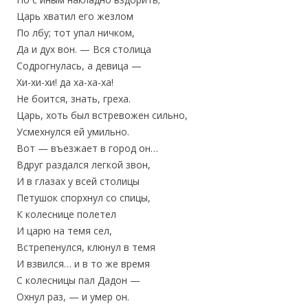
Царь хватил его жезлом
По лбу; тот упал ничком,
Да и дух вон. — Вся столица
Содрогнулась, а девица —
Хи-хи-хи! да ха-ха-ха!
Не боится, знать, греха.
Царь, хоть был встревожен сильно,
Усмехнулся ей умильно.
Вот — въезжает в город он…
Вдруг раздался легкой звон,
И в глазах у всей столицы
Петушок спорхнул со спицы,
К колеснице полетел
И царю на темя сел,
Встрепенулся, клюнул в темя
И взвился… и в то же время
С колесницы пал Дадон —
Охнул раз, — и умер он.