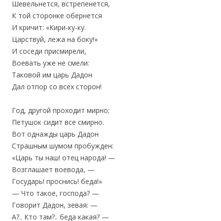
Шевельнется, встрепенется,
К той сторонке обернется
И кричит: «Кири-ку-ку.
Царствуй, лежа на боку!»
И соседи присмирели,
Воевать уже не смели:
Таковой им царь Дадон
Дал отпор со всех сторон!
Год, другой проходит мирно;
Петушок сидит все смирно.
Вот однажды царь Дадон
Страшным шумом пробужден:
«Царь ты наш! отец народа! —
Возглашает воевода, —
Государь! проснись! беда!»
— Что такое, господа? —
Говорит Дадон, зевая: —
А?.. Кто там?.. беда какая? —