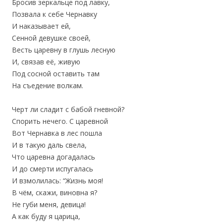
Бросив зеркальце под лавку,
Позвала к себе Чернавку
И наказывает ей,
Сенной девушке своей,
Весть царевну в глушь лесную
И, связав её, живую
Под сосной оставить там
На съедение волкам.
Черт ли сладит с бабой гневной?
Спорить нечего. С царевной
Вот Чернавка в лес пошла
И в такую даль свела,
Что царевна догадалась
И до смерти испугалась
И взмолилась: “Жизнь моя!
В чём, скажи, виновна я?
Не губи меня, девица!
А как буду я царица,