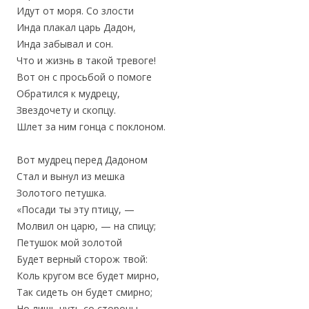
Идут от моря. Со злости
Инда плакал царь Дадон,
Инда забывал и сон.
Что и жизнь в такой тревоге!
Вот он с просьбой о помоге
Обратился к мудрецу,
Звездочету и скопцу.
Шлет за ним гонца с поклоном.
Вот мудрец перед Дадоном
Стал и вынул из мешка
Золотого петушка.
«Посади ты эту птицу, —
Молвил он царю, — на спицу;
Петушок мой золотой
Будет верный сторож твой:
Коль кругом все будет мирно,
Так сидеть он будет смирно;
Но лишь чуть со стороны