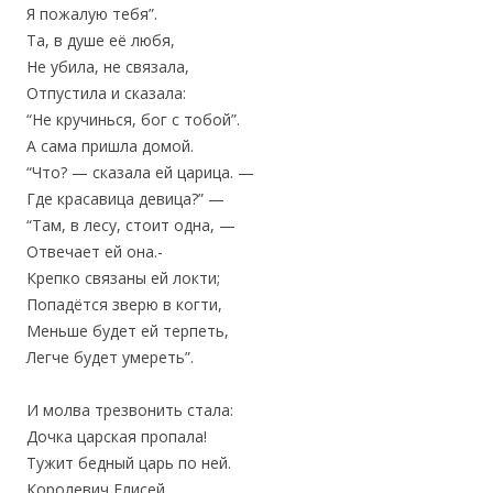
Я пожалую тебя”.
Та, в душе её любя,
Не убила, не связала,
Отпустила и сказала:
“Не кручинься, бог с тобой”.
А сама пришла домой.
“Что? — сказала ей царица. —
Где красавица девица?” —
“Там, в лесу, стоит одна, —
Отвечает ей она.-
Крепко связаны ей локти;
Попадётся зверю в когти,
Меньше будет ей терпеть,
Легче будет умереть”.
И молва трезвонить стала:
Дочка царская пропала!
Тужит бедный царь по ней.
Королевич Елисей,