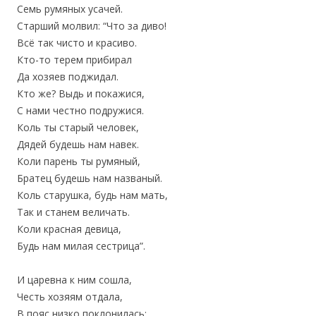
Семь румяных усачей.
Старший молвил: “Что за диво!
Всё так чисто и красиво.
Кто-то терем прибирал
Да хозяев поджидал.
Кто же? Выдь и покажися,
С нами честно подружися.
Коль ты старый человек,
Дядей будешь нам навек.
Коли парень ты румяный,
Братец будешь нам названый.
Коль старушка, будь нам мать,
Так и станем величать.
Коли красная девица,
Будь нам милая сестрица”.
И царевна к ним сошла,
Честь хозяям отдала,
В пояс низко поклонилась;