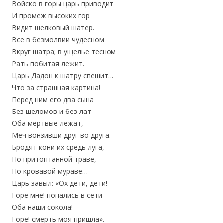
Войско в горы царь приводит
И промеж высоких гор
Видит шелковый шатер.
Все в безмолвии чудесном
Вкруг шатра; в ущелье тесном
Рать побитая лежит.
Царь Дадон к шатру спешит…
Что за страшная картина!
Перед ним его два сына
Без шеломов и без лат
Оба мертвые лежат,
Меч вонзивши друг во друга.
Бродят кони их средь луга,
По притоптанной траве,
По кровавой мураве…
Царь завыл: «Ох дети, дети!
Горе мне! попались в сети
Оба наши сокола!
Горе! смерть моя пришла».