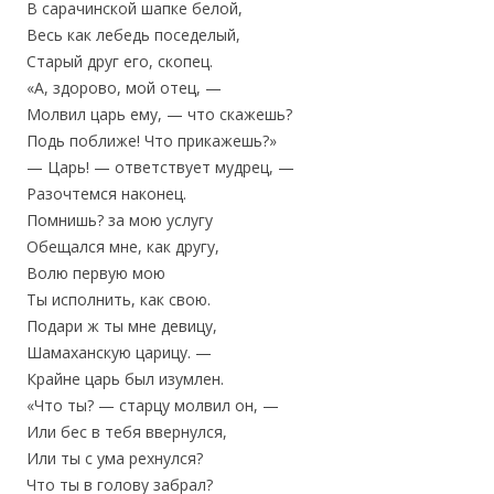
В сарачинской шапке белой,
Весь как лебедь поседелый,
Старый друг его, скопец.
«А, здорово, мой отец, —
Молвил царь ему, — что скажешь?
Подь поближе! Что прикажешь?»
— Царь! — ответствует мудрец, —
Разочтемся наконец.
Помнишь? за мою услугу
Обещался мне, как другу,
Волю первую мою
Ты исполнить, как свою.
Подари ж ты мне девицу,
Шамаханскую царицу. —
Крайне царь был изумлен.
«Что ты? — старцу молвил он, —
Или бес в тебя ввернулся,
Или ты с ума рехнулся?
Что ты в голову забрал?