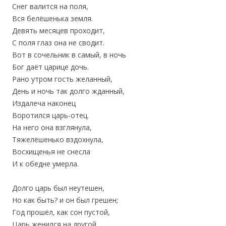
Снег валится на поля,
Вся белёшенька земля.
Девять месяцев проходит,
С поля глаз она не сводит.
Вот в сочельник в самый, в ночь
Бог даёт царице дочь.
Рано утром гость желанный,
День и ночь так долго жданный,
Издалеча наконец
Воротился царь-отец.
На него она взглянула,
Тяжелёшенько вздохнула,
Восхищенья не снесла
И к обедне умерла.
Долго царь был неутешен,
Но как быть? и он был грешен;
Год прошёл, как сон пустой,
Царь женился на другой.