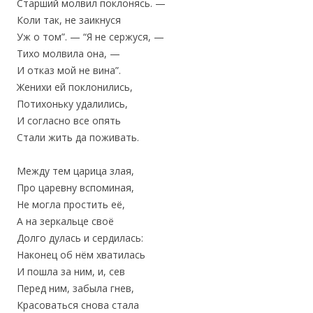
Старший молвил поклонясь. —
Коли так, не заикнуся
Уж о том”. — “Я не сержуся, —
Тихо молвила она, —
И отказ мой не вина”.
Женихи ей поклонились,
Потихоньку удалились,
И согласно все опять
Стали жить да поживать.
Между тем царица злая,
Про царевну вспоминая,
Не могла простить её,
А на зеркальце своё
Долго дулась и сердилась:
Наконец об нём хватилась
И пошла за ним, и, сев
Перед ним, забыла гнев,
Красоваться снова стала