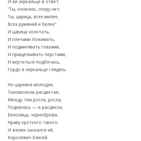
И ей зеркальце в ответ:
“Ты, конечно, спору нет;
Ты, царица, всех милее,
Всех румяней и белее”.
И царица хохотать,
И плечами пожимать,
И подмигивать глазами,
И прищёлкивать перстами,
И вертеться подбочась,
Гордо в зеркальце глядясь.
Но царевна молодая,
Тихомолком расцветая,
Между тем росла, росла,
Поднялась — и расцвела,
Белолица, черноброва,
Нраву кроткого такого.
И жених сыскался ей,
Королевич Елисей.