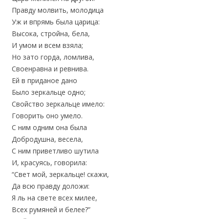
Правду молвить, молодица
Уж и впрямь была царица:
Высока, стройна, бела,
И умом и всем взяла;
Но зато горда, ломлива,
Своенравна и ревнива.
Ей в приданое дано
Было зеркальце одно;
Свойство зеркальце имело:
Говорить оно умело.
С ним одним она была
Добродушна, весела,
С ним приветливо шутила
И, красуясь, говорила:
“Свет мой, зеркальце! скажи,
Да всю правду доложи:
Я ль на свете всех милее,
Всех румяней и белее?”