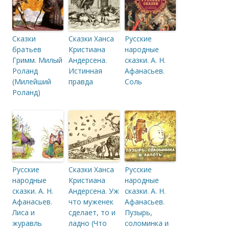
Сказки
Сказки Ханса
Русские
братьев
Кристиана
народные
Гримм. Милый
Андерсена.
сказки. А. Н.
Роланд
Истинная
Афанасьев.
(Милейший
правда
Соль
Роланд)
Русские
Сказки Ханса
Русские
народные
Кристиана
народные
сказки. А. Н.
Андерсена. Уж
сказки. А. Н.
Афанасьев.
что муженек
Афанасьев.
Лиса и
сделает, то и
Пузырь,
журавль
ладно (Что
соломинка и