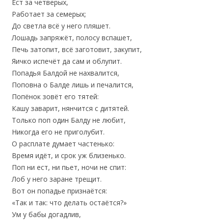
Ест за четверых,
Работает за семерых;
До светла всё у него пляшет.
Лошадь запряжёт, полосу вспашет,
Печь затопит, всё заготовит, закупит,
Яичко испечёт да сам и облупит.
Попадья Балдой не нахвалится,
Поповна о Балде лишь и печалится,
Попёнок зовёт его тятей:
Кашу заварит, нянчится с дитятей.
Только поп один Балду не любит,
Никогда его не приголубит.
О расплате думает частенько:
Время идёт, и срок уж близенько.
Поп ни ест, ни пьет, ночи не спит:
Лоб у него заране трещит.
Вот он попадье признаётся:
«Так и так: что делать остаётся?»
Ум у бабы догадлив,