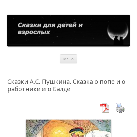
Сказки для детей и взрослых
Собрание сказок со всего мира
Перейти
Меню
к
содержимому
Сказки А.С. Пушкина. Сказка о попе и о
работнике его Балде