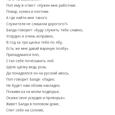
Поп ему в ответ: «Нужен мне работник:
Повар, конюх и плотник.
А где найти мне такого
Служителя не слишком дорогого?»
Балда говорит: «Буду служить тебе славно,
Усердно и очень исправно,
В год за три щелка тебе по лбу,
Есть же мне давай вареную полбу».
Призадумался поп,
Стал себе почёсывать лоб.
Щёлк щёлку ведь розь.
Да понадеялся он на русский авось.
Поп говорит Балде: «Ладно.
Не будет нам обоим накладно.
Поживи-ка на моём подворье,
Окажи свое усердие и проворье».
Живет Балда в поповом доме,
Спит себе на соломе,