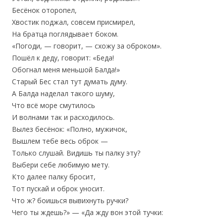
Бесёнок оторопел,
Хвостик поджал, совсем присмирел,
На братца поглядывает боком.
«Погоди, — говорит, — схожу за оброком».
Пошёл к деду, говорит: «Беда!
Обогнал меня меньшой Балда!»
Старый Бес стал тут думать думу.
А Балда наделал такого шуму,
Что всё море смутилось
И волнами так и расходилось.
Вылез бесёнок: «Полно, мужичок,
Вышлем тебе весь оброк —
Только слушай. Видишь ты палку эту?
Выбери себе любимую мету.
Кто далее палку бросит,
Тот пускай и оброк уносит.
Что ж? боишься вывихнуть ручки?
Чего ты ждешь?» — «Да жду вон этой тучки: