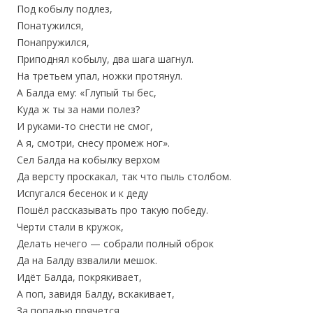
Под кобылу подлез,
Понатужился,
Понапружился,
Приподнял кобылу, два шага шагнул.
На третьем упал, ножки протянул.
А Балда ему: «Глупый ты бес,
Куда ж ты за нами полез?
И руками-то снести не смог,
А я, смотри, снесу промеж ног».
Сел Балда на кобылку верхом
Да версту проскакал, так что пыль столбом.
Испугался бесенок и к деду
Пошёл рассказывать про такую победу.
Черти стали в кружок,
Делать нечего — собрали полный оброк
Да на Балду взвалили мешок.
Идёт Балда, покрякивает,
А поп, завидя Балду, вскакивает,
За попадью прячется,