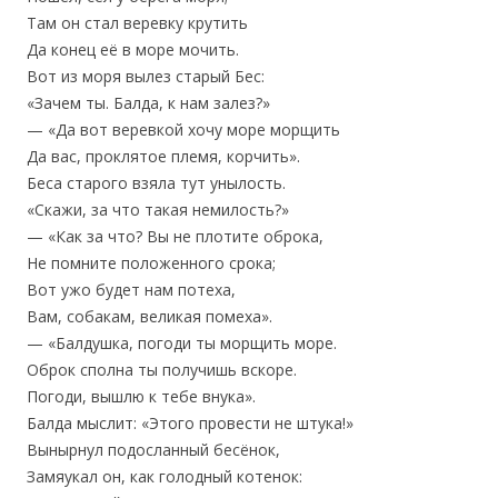
Там он стал веревку крутить
Да конец её в море мочить.
Вот из моря вылез старый Бес:
«Зачем ты. Балда, к нам залез?»
— «Да вот веревкой хочу море морщить
Да вас, проклятое племя, корчить».
Беса старого взяла тут унылость.
«Скажи, за что такая немилость?»
— «Как за что? Вы не плотите оброка,
Не помните положенного срока;
Вот ужо будет нам потеха,
Вам, собакам, великая помеха».
— «Балдушка, погоди ты морщить море.
Оброк сполна ты получишь вскоре.
Погоди, вышлю к тебе внука».
Балда мыслит: «Этого провести не штука!»
Вынырнул подосланный бесёнок,
Замяукал он, как голодный котенок: