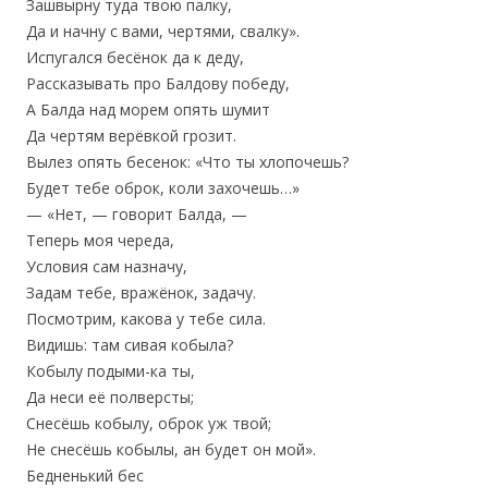
Зашвырну туда твою палку,
Да и начну с вами, чертями, свалку».
Испугался бесёнок да к деду,
Рассказывать про Балдову победу,
А Балда над морем опять шумит
Да чертям верёвкой грозит.
Вылез опять бесенок: «Что ты хлопочешь?
Будет тебе оброк, коли захочешь…»
— «Нет, — говорит Балда, —
Теперь моя череда,
Условия сам назначу,
Задам тебе, вражёнок, задачу.
Посмотрим, какова у тебе сила.
Видишь: там сивая кобыла?
Кобылу подыми-ка ты,
Да неси её полверсты;
Снесёшь кобылу, оброк уж твой;
Не снесёшь кобылы, ан будет он мой».
Бедненький бес