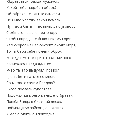
«Здравствуй, Балда-мужичок;
Какой тебе надобен оброк?
Об оброке век мы не слыхали,
Не было чертям такой печали.
Ну, так и быть — возьми, да с уговору,
С общего нашего приговору —
Чтобы впредь не было никому горя:
Кто скорее из нас обежит около моря,
Тот и бери себе полный оброк,
Между тем там приготовят мешок».
Засмеялся Балда лукаво:
«Что ты это выдумал, право?
Где тебе тягаться со мною,
Со мною, с самим Балдою?
Экого послали супостата!
Подожди-ка моего меньшего брата».
Пошёл Балда в ближний лесок,
Поймал двух зайков да в мешок.
К морю опять он приходит,