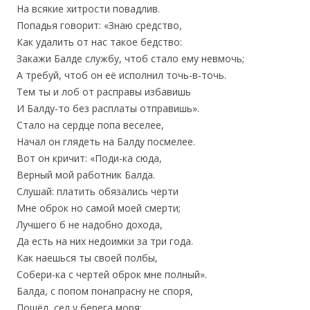
На всякие хитрости повадлив.
Попадья говорит: «Знаю средство,
Как удалить от нас такое бедство:
Закажи Балде службу, чтоб стало ему невмочь;
А требуй, чтоб он её исполнил точь-в-точь.
Тем ты и лоб от расправы избавишь
И Балду-то без расплаты отправишь».
Стало на сердце попа веселее,
Начал он глядеть на Балду посмелее.
Вот он кричит: «Поди-ка сюда,
Верный мой работник Балда.
Слушай: платить обязались черти
Мне оброк но самой моей смерти;
Лучшего б не надобно дохода,
Да есть на них недоимки за три года.
Как наешься ты своей полбы,
Собери-ка с чертей оброк мне полный».
Балда, с попом понапрасну не споря,
Пошёл, сел у берега моря;