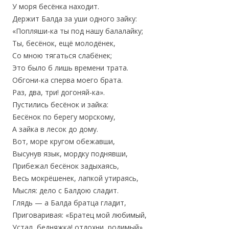
У моря бесёнка находит.
Держит Балда за уши одного зайку:
«Попляши-ка ты под нашу балалайку;
Ты, бесёнок, ещё молодёнек,
Со мною тягаться слабёнек;
Это было б лишь времени трата.
Обгони-ка сперва моего брата.
Раз, два, три! догоняй-ка».
Пустились бесёнок и зайка:
Бесёнок по берегу морскому,
А зайка в лесок до дому.
Вот, море кругом обежавши,
Высунув язык, мордку поднявши,
Прибежал бесёнок задыхаясь,
Весь мокрёшенек, лапкой утираясь,
Мысля: дело с Балдою сладит.
Глядь — а Балда братца гладит,
Приговаривая: «Братец мой любимый,
Устал, бедняжка! отдохни, родимый».