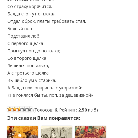
Со страху корячится.
Балда его тут отыскал,
Отдал оброк, платы требовать стал.
Бедный поп
Подставил лоб:
С первого щелка
Прыгнул поп до потолка;
Со второго щелка
Лишился поп языка,
А с третьего щелка
Вышибло ум у старика.
А Балда приговаривал с укоризной:
«Не гонялся бы ты, поп, за дешевизной»
(Голосов:
6
. Рейтинг:
2,50
из 5)
Эти сказки Вам понравятся: