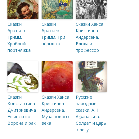
Сказки
Сказки
Сказки Ханса
братьев
братьев
Кристиана
Гримм.
Гримм. Три
Андерсена.
Храбрый
пёрышка
Блоха и
портняжка
профессор
Сказки
Сказки Ханса
Русские
Константина
Кристиана
народные
Дмитриевича
Андерсена.
сказки. А. Н.
Ушинского.
Муза нового
Афанасьев.
Ворона и рак
века
Солдат и царь
в лесу