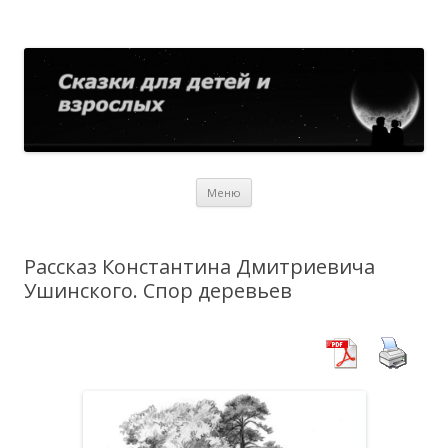
Сказки для детей и взрослых
Собрание сказок со всего мира
Перейти
Меню
к
содержимому
Рассказ Константина Дмитриевича
Ушинского. Спор деревьев