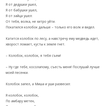
Я от дедушки ушел,
Я от бабушки ушел,
Я от зайца ушел:
От тебя, волка, не хитро уйти.
Покатился колобок дальше – только его волк и видел.
Катится колобок по лесу, а навстречу ему медведь идет,
хворост ломает, кусты к земле гнет.
– Колобок, колобок, я тебя съем!
– Ну где тебе, косолапому, съесть меня! Послушай лучше
моей песенки.
Колобок запел, а Миша и уши развесил:
Я колобок, колобок,
По амбару метен,