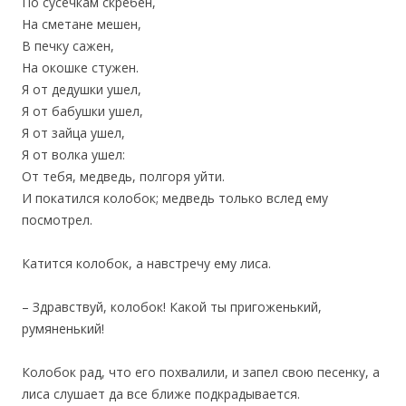
По сусечкам скребен,
На сметане мешен,
В печку сажен,
На окошке стужен.
Я от дедушки ушел,
Я от бабушки ушел,
Я от зайца ушел,
Я от волка ушел:
От тебя, медведь, полгоря уйти.
И покатился колобок; медведь только вслед ему
посмотрел.
Катится колобок, а навстречу ему лиса.
– Здравствуй, колобок! Какой ты пригоженький,
румяненький!
Колобок рад, что его похвалили, и запел свою песенку, а
лиса слушает да все ближе подкрадывается.