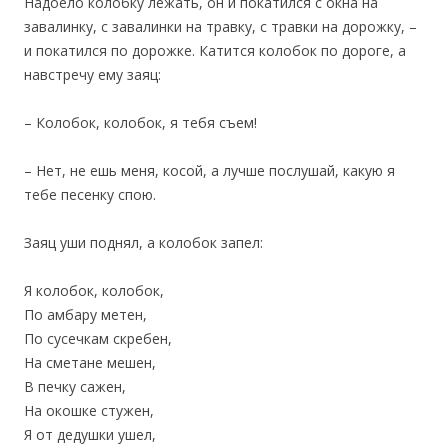
Надоело колобку лежать, он и покатился с окна на
завалинку, с завалинки на травку, с травки на дорожку, –
и покатился по дорожке. Катится колобок по дороге, а
навстречу ему заяц:
– Колобок, колобок, я тебя съем!
– Нет, не ешь меня, косой, а лучше послушай, какую я
тебе песенку спою.
Заяц уши поднял, а колобок запел:
Я колобок, колобок,
По амбару метен,
По сусечкам скребен,
На сметане мешен,
В печку сажен,
На окошке стужен,
Я от дедушки ушел,