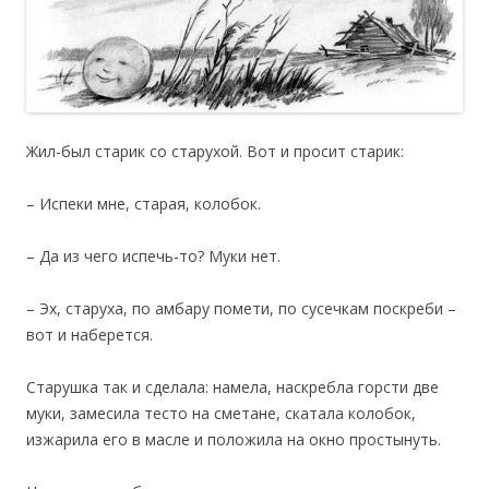
Жил-был старик со старухой. Вот и просит старик:
– Испеки мне, старая, колобок.
– Да из чего испечь-то? Муки нет.
– Эх, старуха, по амбару помети, по сусечкам поскреби –
вот и наберется.
Старушка так и сделала: намела, наскребла горсти две
муки, замесила тесто на сметане, скатала колобок,
изжарила его в масле и положила на окно простынуть.