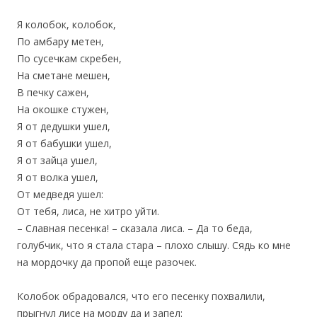
Я колобок, колобок,
По амбару метен,
По сусечкам скребен,
На сметане мешен,
В печку сажен,
На окошке стужен,
Я от дедушки ушел,
Я от бабушки ушел,
Я от зайца ушел,
Я от волка ушел,
От медведя ушел:
От тебя, лиса, не хитро уйти.
– Славная песенка! – сказала лиса. – Да то беда,
голубчик, что я стала стара – плохо слышу. Сядь ко мне
на мордочку да пропой еще разочек.
Колобок обрадовался, что его песенку похвалили,
прыгнул лисе на морду да и запел: