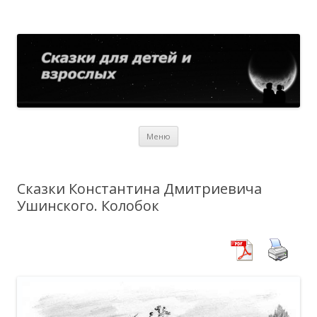
Сказки для детей и взрослых
Собрание сказок со всего мира
Перейти
Меню
к
содержимому
Сказки Константина Дмитриевича
Ушинского. Колобок