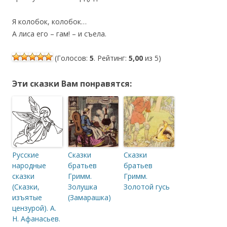
Я колобок, колобок…
А лиса его – гам! – и съела.
(Голосов:
5
. Рейтинг:
5,00
из 5)
Эти сказки Вам понравятся:
Русские
Сказки
Сказки
народные
братьев
братьев
сказки
Гримм.
Гримм.
(Сказки,
Золушка
Золотой гусь
изъятые
(Замарашка)
цензурой). А.
Н. Афанасьев.