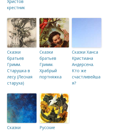
Христов
крестник
Сказки
Сказки
Сказки Ханса
братьев
братьев
Кристиана
Гримм.
Гримм.
Андерсена.
Старушка в
Храбрый
Кто же
лесу (Лесная
портняжка
счастливейша
старуха)
я?
Сказки
Русские