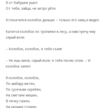
Я от бабушки ушел:
От тебя, зайца, не хитро уйти.
И покатился колобок дальше – только его заяц и видел.
Катится колобок по тропинке в лесу, а навстречу ему
серый волк:
– Колобок, колобок, я тебя съем!
– Не ешь меня, серый волк: я тебе песню спою. – И
колобок запел:
Я колобок, колобок,
По амбару метен,
По сусечкам скребен,
На сметане мешен,
В печку сажен,
На окошке стужен,