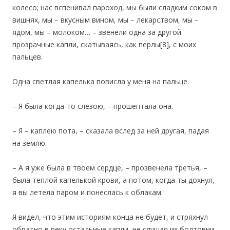
колесо; нас вспенивал пароход, мы были сладким соком в
вишнях, мы – вкусным вином, мы – лекарством, мы –
ядом, мы – молоком… – звенели одна за другой
прозрачные капли, скатываясь, как перлы[8], с моих
пальцев.
Одна светлая капелька повисла у меня на пальце.
– Я была когда-то слезою, – прошептала она.
– Я – каплею пота, – сказала вслед за ней другая, падая
на землю.
– А я уже была в твоем сердце, – прозвенела третья, –
была теплой капелькой крови, а потом, когда ты дохнул,
я вы летела паром и понеслась к облакам.
Я видел, что этим историям конца не будет, и стряхнул
обратно в реку остальные капли, не слушая их болтовни.