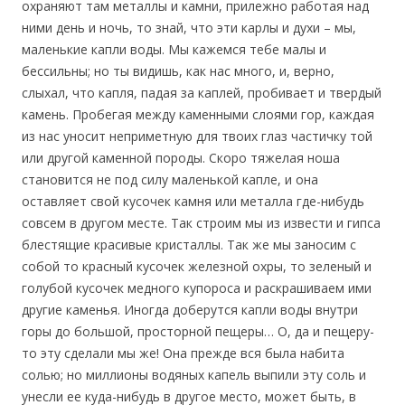
охраняют там металлы и камни, прилежно работая над
ними день и ночь, то знай, что эти карлы и духи – мы,
маленькие капли воды. Мы кажемся тебе малы и
бессильны; но ты видишь, как нас много, и, верно,
слыхал, что капля, падая за каплей, пробивает и твердый
камень. Пробегая между каменными слоями гор, каждая
из нас уносит неприметную для твоих глаз частичку той
или другой каменной породы. Скоро тяжелая ноша
становится не под силу маленькой капле, и она
оставляет свой кусочек камня или металла где-нибудь
совсем в другом месте. Так строим мы из извести и гипса
блестящие красивые кристаллы. Так же мы заносим с
собой то красный кусочек железной охры, то зеленый и
голубой кусочек медного купороса и раскрашиваем ими
другие каменья. Иногда доберутся капли воды внутри
горы до большой, просторной пещеры… О, да и пещеру-
то эту сделали мы же! Она прежде вся была набита
солью; но миллионы водяных капель выпили эту соль и
унесли ее куда-нибудь в другое место, может быть, в