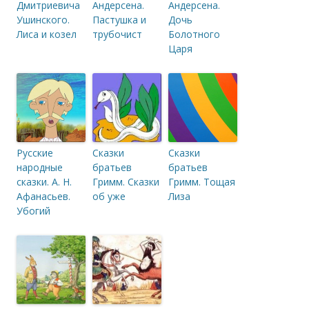
Дмитриевича
Андерсена.
Андерсена.
Ушинского.
Пастушка и
Дочь
Лиса и козел
трубочист
Болотного
Царя
Русские
Сказки
Сказки
народные
братьев
братьев
сказки. А. Н.
Гримм. Сказки
Гримм. Тощая
Афанасьев.
об уже
Лиза
Убогий