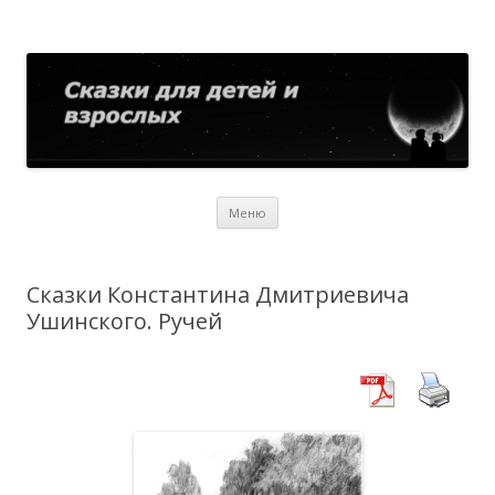
Сказки для детей и взрослых
Собрание сказок со всего мира
Перейти
Меню
к
содержимому
Сказки Константина Дмитриевича
Ушинского. Ручей