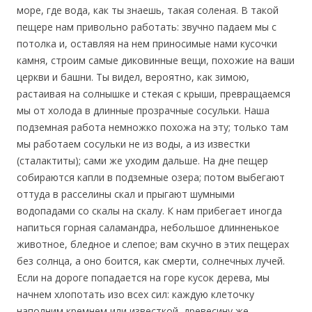
море, где вода, как ты знаешь, такая соленая. В такой
пещере нам привольно работать: звучно падаем мы с
потолка и, оставляя на нем приносимые нами кусочки
камня, строим самые диковинные вещи, похожие на ваши
церкви и башни. Ты видел, вероятно, как зимою,
растаивая на солнышке и стекая с крыши, превращаемся
мы от холода в длинные прозрачные сосульки. Наша
подземная работа немножко похожа на эту; только там
мы работаем сосульки не из воды, а из известки
(сталактиты); сами же уходим дальше. На дне пещер
собираются капли в подземные озера; потом выбегают
оттуда в расселины скал и прыгают шумными
водопадами со скалы на скалу. К нам прибегает иногда
напиться горная саламандра, небольшое длинненькое
животное, бледное и слепое; вам скучно в этих пещерах
без солнца, а оно боится, как смерти, солнечных лучей.
Если на дороге попадается на горе кусок дерева, мы
начнем хлопотать изо всех сил: каждую клеточку
наполним кремнем или известкой, древесину же