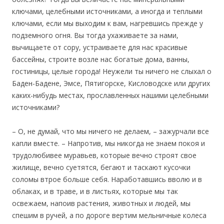
ключами, целебными источниками, а иногда и теплыми
ключами, если мы выходим к вам, нагревшись прежде у
подземного огня. Вы тогда ухаживаете за нами,
вычищаете от сору, устраиваете для нас красивые
бассейны, строите возле нас богатые дома, ванны,
гостиницы, целые города! Неужели ты ничего не слыхал о
Баден-Бадене, Эмсе, Пятигорске, Кисловодске или других
каких-нибудь местах, прославленных нашими целебными
источниками?
– О, не думай, что мы ничего не делаем, – зажурчали все
капли вместе. – Напротив, мы никогда не знаем покоя и
трудолюбивее муравьев, которые вечно строят свое
жилище, вечно суетятся, бегают и таскают кусочки
соломы втрое больше себя. Наработавшись вволю и в
облаках, и в траве, и в листьях, которые мы так
освежаем, напоив растения, животных и людей, мы
спешим в ручей, а по дороге вертим мельничные колеса