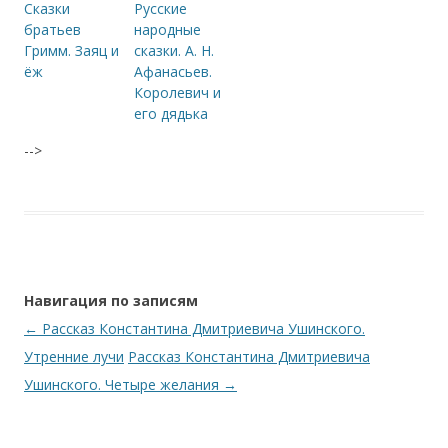
Сказки
Русские
братьев
народные
Гримм. Заяц и
сказки. А. Н.
ёж
Афанасьев.
Королевич и
его дядька
-->
Навигация по записям
←
Рассказ Константина Дмитриевича Ушинского.
Утренние лучи
Рассказ Константина Дмитриевича
Ушинского. Четыре желания
→