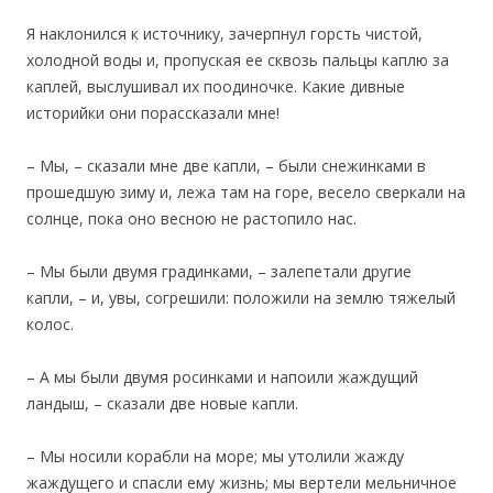
Я наклонился к источнику, зачерпнул горсть чистой,
холодной воды и, пропуская ее сквозь пальцы каплю за
каплей, выслушивал их поодиночке. Какие дивные
историйки они порассказали мне!
– Мы, – сказали мне две капли, – были снежинками в
прошедшую зиму и, лежа там на горе, весело сверкали на
солнце, пока оно весною не растопило нас.
– Мы были двумя градинками, – залепетали другие
капли, – и, увы, согрешили: положили на землю тяжелый
колос.
– А мы были двумя росинками и напоили жаждущий
ландыш, – сказали две новые капли.
– Мы носили корабли на море; мы утолили жажду
жаждущего и спасли ему жизнь; мы вертели мельничное