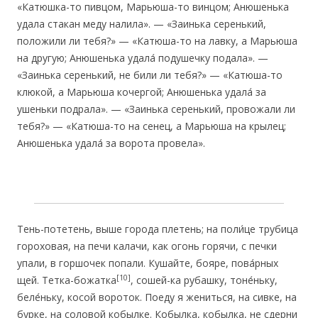
«Катюшка-то пивцом, Марьюша-то винцом; Анюшенька
удала стакан меду налила». — «Заинька серенький,
положили ли тебя?» — «Катюша-то на лавку, а Марьюша
на другую; Анюшенька удала́ подушечку подала». —
«Заинька серенький, не били ли тебя?» — «Катюша-то
клюкой, а Марьюша кочергой; Анюшенька удала́ за
ушеньки подрала». — «Заинька серенький, провожали ли
тебя?» — «Катюша-то на сенец, а Марьюша на крылец;
Анюшенька удала́ за ворота провела».
Тень-потетень, выше города плетень; на поли́це трубица
гороховая, на печи калачи, как огонь горячи, с печки
упали, в горшочек попали. Кушайте, бояре, пова́рных
[10]
щей. Тетка-божатка
, сошей-ка рубашку, тоне́ньку,
беле́ньку, косой вороток. Поеду я жениться, на сивке, на
бурке, на соловой кобылке. Кобылка, кобылка, не сдерни