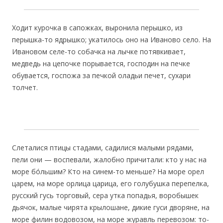
Ходит курочка в сапожках, выронила перышко, из
перышка-то ядрышко; укатилось оно на Иваново село. На
Ивановом селе-то собачка на лычке потявкивает,
медведь на цепочке порывается, господин на печке
обувается, госпожа за печкой оладьи печет, сухари
толчет.
Слеталися птицы стадами, садилися малыми рядами,
пели они — воспевали, жалобно причитали: кто у нас на
море бо́льшим? Кто на синем-то меньше? На море орел
царем, на море орлица царица, его голубушка перепелка,
русский гусь торговый, сера утка попадья, воробышек
дьячок, малые чирята крылошане, дикие гуси дворяне, на
море филин водовозом, на море журавль перевозом: то-