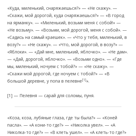
«Куда, миленький, снаряжаешься?» — «Не скажу». —
«Скажи, мой дорогой, куда снаряжаешься?» — «В город
на ярманку». — «Миленький, возьми меня с собой!» —
«Не возьму». — «Возьми, мой дорогой, меня с собой». —
«Садись на самый краешек». — «Что у тебя, миленький, в
возу?» — «Не скажу». — «Что, мой дорогой, в возу?» —
«Яблоки». — «Дай мне, миленький, яблочко». — «Не дам».
— «Дай, дорогой, яблочко». — «Возьми одно». — «Где
мы, миленький, ночуем с тобой?» — «Не скажу». —
«Скажи мой дорогой, где ночуем с тобой?» — «В
[1]
большой деревне, у попа в пелевне
».
[1] — Пелевня — сарай для соломы, пуня.
«Коза, коза, лубяные глаза, где ты была?» — «Коней
пасла». — «А кони-то где?» — «Николка увел». — «А
Николка-то где?» — «В клеть ушел». — «А клеть-то где?»