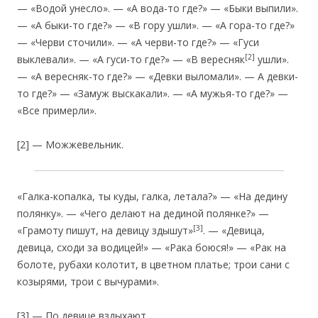
— «Водой унесло». — «А вода-то где?» — «Быки выпили».
— «А быки-то где?» — «В гору ушли». — «А гора-то где?»
— «Черви сточили». — «А черви-то где?» — «Гуси
[2]
выклевали». — «А гуси-то где?» — «В вересняк
ушли».
— «А вересняк-то где?» — «Девки выломали». — А девки-
то где?» — «Замуж выскакали». — «А мужья-то где?» —
«Все примерли».
[2] — Можжевельник.
«Галка-копалка, ты куды, галка, летала?» — «На дедину
полянку». — «Чего делают на дединой полянке?» —
[3]
«Грамоту пишут, на девицу здышут»
. — «Девица,
девица, сходи за водицей!» — «Рака боюся!» — «Рак на
болоте, рубахи колотит, в цветном платье; трои сани с
козырями, трои с вычурами».
[3] — По девице вздыхают.