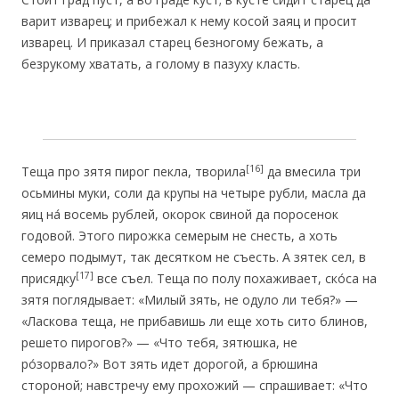
варит изварец; и прибежал к нему косой заяц и просит
изварец. И приказал старец безногому бежать, а
безрукому хватать, а голому в пазуху класть.
[16]
Теща про зятя пирог пекла, творила
да вмесила три
осьмины муки, соли да крупы на четыре рубли, масла да
яиц на́ восемь рублей, окорок свиной да поросенок
годовой. Этого пирожка семерым не снесть, а хоть
семеро подымут, так десятком не съесть. А зятек сел, в
[17]
присядку
все съел. Теща по полу похаживает, ско́са на
зятя поглядывает: «Милый зять, не одуло ли тебя?» —
«Ласкова теща, не прибавишь ли еще хоть сито блинов,
решето пирогов?» — «Что тебя, зятюшка, не
ро́зорвало?» Вот зять идет дорогой, а брюшина
стороной; навстречу ему прохожий — спрашивает: «Что