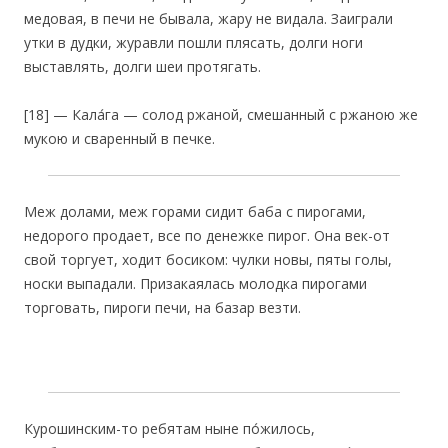
медовая, в печи не бывала, жару не видала. Заиграли
утки в дудки, журавли пошли плясать, долги ноги
выставлять, долги шеи протягать.
[18] — Кала́га — солод ржаной, смешанный с ржаною же
мукою и сваренный в печке.
Меж долами, меж горами сидит баба с пирогами,
недорого продает, все по денежке пирог. Она век-от
свой торгует, ходит босиком: чулки новы, пяты голы,
носки выпадали. Призакаялась молодка пирогами
торговать, пироги печи, на базар везти.
Курошинским-то ребятам ныне по́жилось,