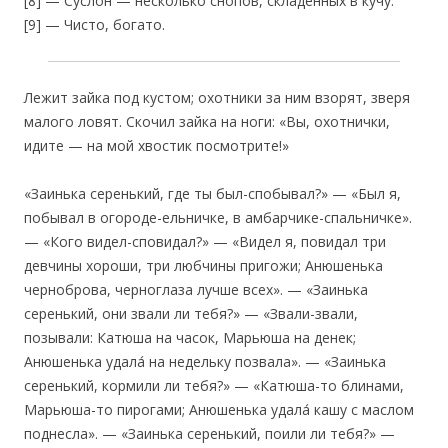
[8] — Суслон — несколько снопов, складенных в кучу.
[9] — Чисто, богато.
Лежит зайка под кустом; охотники за ним взорят, зверя
малого ловят. Скочил зайка на ноги: «Вы, охотнички,
идите — на мой хвостик посмотрите!»
«Заинька серенький, где ты был-спобывал?» — «Был я,
побывал в огороде-ельничке, в амбарчике-спальничке».
— «Кого видел-сповидал?» — «Видел я, повидал три
девчины хороши, три любчины пригожи; Анюшенька
черноброва, черноглаза лучше всех». — «Заинька
серенький, они звали ли тебя?» — «Звали-звали,
позывали: Катюша на часок, Марьюша на денек;
Анюшенька удала́ на недельку позвала». — «Заинька
серенький, кормили ли тебя?» — «Катюша-то блинами,
Марьюша-то пирогами; Анюшенька удала́ кашу с маслом
поднесла». — «Заинька серенький, поили ли тебя?» —