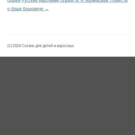
сказки
Русские народные сказки. А. Н. Афанасьев. Повесть
о Ерше Ершовиче
→
(C) 2026 Сказки для детей и взрослых