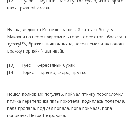
[12] — Суло́й — мутный квас и густое сусло, из которого
варят ржаной кисель.
Ну-тка, дядюшка Корнило, запрягай-ка ты кобылу, у
Макарья на песку приразмычь горе-тоску: стоит бражка в
[13]
туеску
, бражка пьяная-пьяна, весела хмельная голова!
[14]
Бражку порняй
выпивай!..
[13] — Туес — берестяный бурак.
[14] — Порно — крепко, скоро, прытко.
Пошел полковник погулять, поймал птичку-перепелочку;
птичка перепелочка пить похотела, поднялась-полетела,
пала-пропала, под лед попала, попа поймала, попа-
поповича, Петра Петровича.