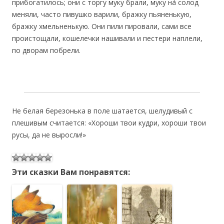
прибогатилось; они с торгу муку брали, муку на́ солод
меняли, часто пивушко варили, бражку пьяненькую,
бражку хмельненькую. Они пили пировали, сами все
проистощали, кошелечки нашивали и пестери наплели,
по дворам побрели.
Не белая березонька в поле шатается, шелудивый с
плешивым считается: «Хороши твои кудри, хороши твои
русы, да не выросли!»
Эти сказки Вам понравятся: