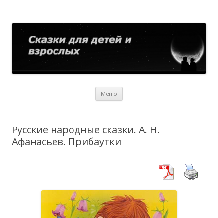
Сказки для детей и взрослых
Собрание сказок со всего мира
Перейти
Меню
к
содержимому
Русские народные сказки. А. Н.
Афанасьев. Прибаутки