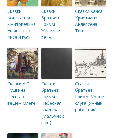
Сказки
Сказки
Сказки Ханса
Константина
братьев
Кристиана
Дмитриевича
Гримм.
Андерсена.
Ушинского.
Железная
Тень
Лиса и гуси
печь
Сказки А.С.
Сказки
Сказки
Пушкина.
братьев
братьев
Песнь о
Гримм.
Гримм. Умный
вещем Олеге
Небесная
слуга (Умный
свадьба
работник)
(Мальчик в
раю)