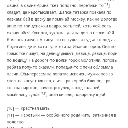
[11
овина; в овине Арина ткет полотно, перетыки-то
]
кладет, да недотыкивает. Шапка-татарка поехала по
лавкам; бей в доску́ да поминай Москву. Как на Вологде
вино по три денежки ведро, хоть пей, хоть лей, хоть
окачивайся! Куколка, куколка, для ча долго не жила? Я
боялась типуна. А типун-то не судья, а судья-то лодыга.
Лодыгины дети хотят улетети за Иванов город. Они по
грамотке пишут, на девицу дышут. Девица, девица, поди
по водицу! На дороге-то волки горох молотили, поповы
ребята попу-то сказали, попадья-то с печи обломала
плечи. Сём-пересём на лопатке испечен; мужик песню
спел, на капустник сел, съел три короба блинов, три
костра пирогов, заулок рогулек, заход калачей,
[12]
маки́нницу суло́ю
, овин киселя, поваренку щей!
[10] — Крестная мать.
[11] — Перетыки — особенного рода нить, затканная в
полотно.