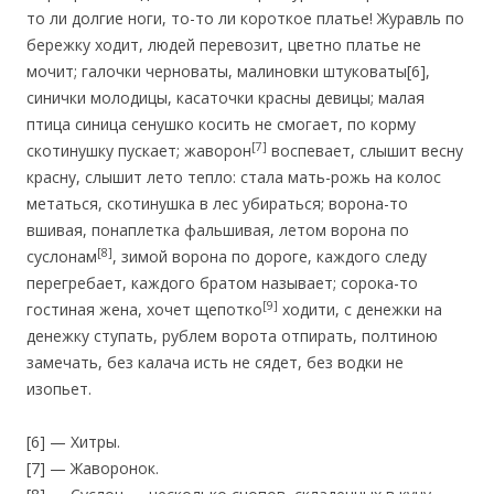
то ли долгие ноги, то-то ли короткое платье! Журавль по
бережку ходит, людей перевозит, цветно платье не
мочит; галочки черноваты, малиновки штуковаты[6],
синички молодицы, касаточки красны девицы; малая
птица синица сенушко косить не смогает, по корму
[7]
скотинушку пускает; жаворон
воспевает, слышит весну
красну, слышит лето тепло: стала мать-рожь на колос
метаться, скотинушка в лес убираться; ворона-то
вшивая, понаплетка фальшивая, летом ворона по
[8]
суслонам
, зимой ворона по дороге, каждого следу
перегребает, каждого братом называет; сорока-то
[9]
гостиная жена, хочет щепотко
ходити, с денежки на
денежку ступать, рублем ворота отпирать, полтиною
замечать, без калача исть не сядет, без водки не
изопьет.
[6] — Хитры.
[7] — Жаворонок.