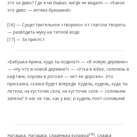
это за диво? Где я ни бывал, нигде не видал!» — «Какое
это диво — зятева брюшина!»
[16] — Существительное «творило» от глагола творить
— разводить муку на теплой воде.
[17] — За присест.
«Бабушка Арина, куда ты ходила?» — «В новую деревню».
— «Ну что в новой деревне?» — «Утка в юбке, селезень в
кафтане, корова в рогоже — нет ее дороже». Это
присказка, сказка будет впереди. Кудель, кудель, куда ты
летела, на кусточек села, на кусточек села — соловьем
запела? У нас не так, как у вас: и кудель поет соловьем!
[18]
Наташка, Наташка, сладенька кулажка
, сладка