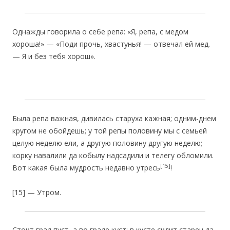
Однажды говорила о себе репа: «Я, репа, с медом
хороша!» — «Поди прочь, хвастунья! — отвечал ей мед.
— Я и без тебя хорош».
Была репа важная, дивилась старуха кажная; одним-днем
кругом не обойдешь; у той репы половину мы с семьей
целую неделю ели, а другую половину другую неделю;
корку навалили да кобылу надсадили и телегу обломили.
[15]
Вот какая была мудрость недавно утресь
!
[15] — Утром.
Стоит град пуст, а во граде куст; в кусте сидит старец да