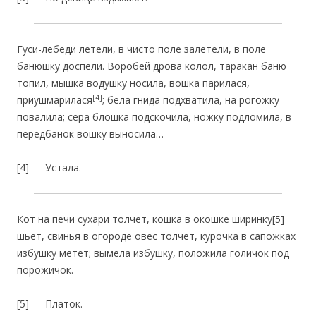
Гуси-лебеди летели, в чисто поле залетели, в поле
банюшку доспели. Воробей дрова колол, таракан баню
топил, мышка водушку носила, вошка парилася,
[4]
приушмарилася
; бела гнида подхватила, на рогожку
повалила; сера блошка подскочила, ножку подломила, в
передбанок вошку выносила…
[4] — Устала.
Кот на печи сухари толчет, кошка в окошке ширинку[5]
шьет, свинья в огороде овес толчет, курочка в сапожках
избушку метет; вымела избушку, положила голичок под
порожичок.
[5] — Платок.