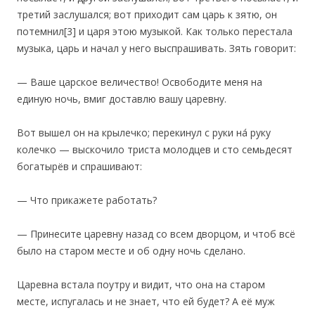
третий заслушался; вот приходит сам царь к зятю, он
потемнил[3] и царя этою музыкой. Как только перестала
музыка, царь и начал у него выспрашивать. Зять говорит:
— Ваше царское величество! Освободите меня на
единую ночь, вмиг доставлю вашу царевну.
‎Вот вышел он на крылечко; перекинул с руки на́ руку
колечко — выскочило триста молодцев и сто семьдесят
богатырёв и спрашивают:
— Что прикажете работать?
— Принесите царевну назад со всем дворцом, и чтоб всё
было на старом месте и об одну ночь сделано.
Царевна встала поутру и видит, что она на старом
месте, испугалась и не знает, что ей будет? А её муж