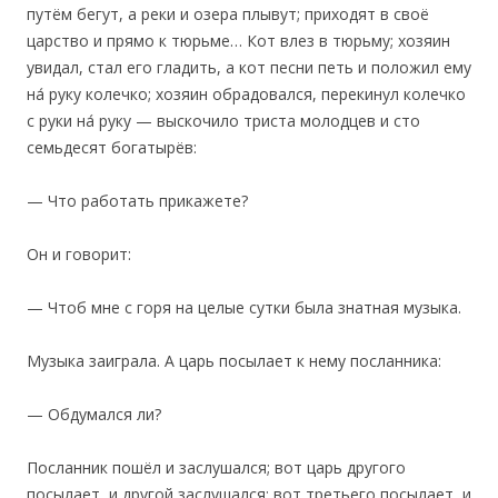
путём бегут, а реки и озера плывут; приходят в своё
царство и прямо к тюрьме… Кот влез в тюрьму; хозяин
увидал, стал его гладить, а кот песни петь и положил ему
на́ руку колечко; хозяин обрадовался, перекинул колечко
с руки на́ руку — выскочило триста молодцев и сто
семьдесят богатырёв:
— Что работать прикажете?
Он и говорит:
— Чтоб мне с горя на целые сутки была знатная музыка.
Музыка заиграла. А царь посылает к нему посланника:
— Обдумался ли?
Посланник пошёл и заслушался; вот царь другого
посылает, и другой заслушался; вот третьего посылает, и