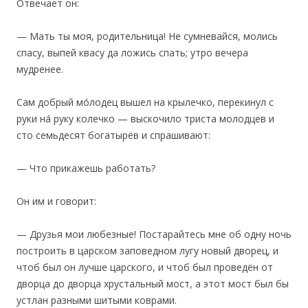
Отвечает он:
— Мать ты моя, родительница! Не сумневайся, молись
спасу, выпей квасу да ложись спать; утро вечера
мудренее.
‎Сам добрый мо́лодец вышел на крылечко, перекинул с
руки на́ руку колечко — выскочило триста молодцев и
сто семьдесят богатырёв и спрашивают:
— Что прикажешь работать?
Он им и говорит:
— Друзья мои любезные! Постарайтесь мне об одну ночь
построить в царском заповедном лугу новый дворец, и
чтоб был он лучше царского, и чтоб был проведён от
дворца до дворца хрустальный мост, а этот мост был бы
устлан разными шитыми коврами.