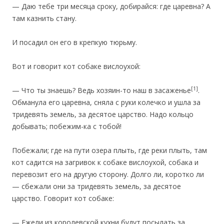
— Даю тебе три месяца сроку, добирайся: где царевна? А
там казнить стану.
И посадил он его в крепкую тюрьму.
‎Вот и говорит кот собаке вислоухой:
[1]
— Что ты знаешь? Ведь хозяин-то наш в засаженье
.
Обманула его царевна, сняла с руки колечко и ушла за
тридевять земель, за десятое царство. Надо кольцо
добывать; побежим-ка с тобой!
Побежали; где на пути озера плыть, где реки плыть, там
кот садится на загривок к собаке вислоухой, собака и
перевозит его на другую сторону. Долго ли, коротко ли
— сбежали они за тридевять земель, за десятое
царство. Говорит кот собаке:
— Ежели из королевской кухни будут посылать за