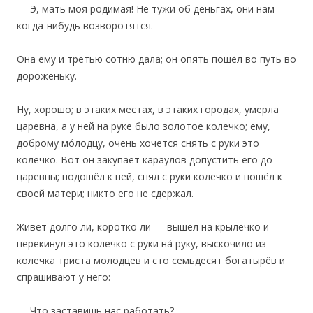
— Э, мать моя родимая! Не тужи об деньгах, они нам
когда-нибудь возворотятся.
Она ему и третью сотню дала; он опять пошёл во путь во
дороженьку.
‎Ну, хорошо; в этаких местах, в этаких городах, умерла
царевна, а у ней на руке было золотое колечко; ему,
доброму мо́лодцу, очень хочется снять с руки это
колечко. Вот он закупает караулов допустить его до
царевны; подошёл к ней, снял с руки колечко и пошёл к
своей матери; никто его не сдержал.
‎Живёт долго ли, коротко ли — вышел на крылечко и
перекинул это колечко с руки на́ руку, выскочило из
колечка триста молодцев и сто семьдесят богатырёв и
спрашивают у него:
— Что заставишь нас работать?