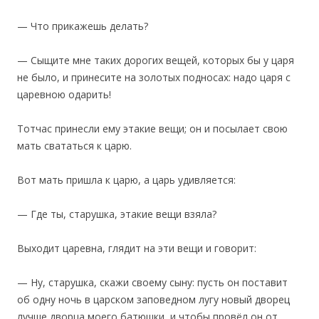
— Что прикажешь делать?
— Сыщите мне таких дорогих вещей, которых бы у царя
не было, и принесите на золотых подносах: надо царя с
царевною одарить!
Тотчас принесли ему этакие вещи; он и посылает свою
мать свататься к царю.
‎Вот мать пришла к царю, а царь удивляется:
— Где ты, старушка, этакие вещи взяла?
Выходит царевна, глядит на эти вещи и говорит:
— Ну, старушка, скажи своему сыну: пусть он поставит
об одну ночь в царском заповедном лугу новый дворец
лучше дворца моего батюшки, и чтобы провёл он от