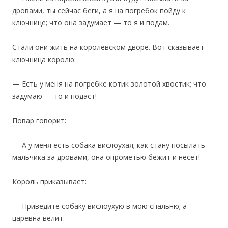
дровами, ты сейчас беги, а я на погребок пойду к
ключнице; что она задумает — то я и подам.
‎Стали они жить на королевском дворе. Вот сказывает
ключница королю:
— Есть у меня на погребке котик золотой хвостик; что
задумаю — то и подаст!
Повар говорит:
— А у меня есть собака вислоухая; как стану посылать
мальчика за дровами, она опрометью бежит и несёт!
Король приказывает:
— Приведите собаку вислоухую в мою спальню; а
царевна велит: