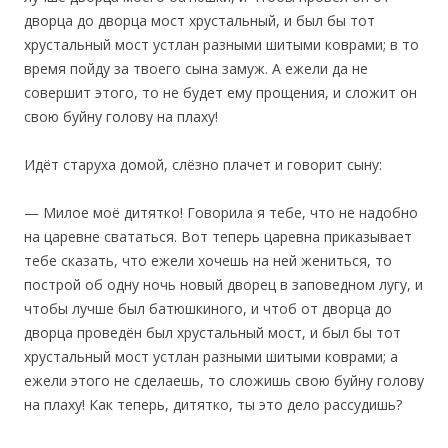
дворца до дворца мост хрустальный, и был бы тот
хрустальный мост устлан разными шитыми коврами; в то
время пойду за твоего сына замуж. А ежели да не
совершит этого, то не будет ему прощения, и сложит он
свою буйну голову на плаху!
Идёт старуха домой, слёзно плачет и говорит сыну:
— Милое моё дитятко! Говорила я тебе, что не надобно
на царевне свататься. Вот теперь царевна приказывает
тебе сказать, что ежели хочешь на ней жениться, то
построй об одну ночь новый дворец в заповедном лугу, и
чтобы лучше был батюшкиного, и чтоб от дворца до
дворца проведён был хрустальный мост, и был бы тот
хрустальный мост устлан разными шитыми коврами; а
ежели этого не сделаешь, то сложишь свою буйну голову
на плаху! Как теперь, дитятко, ты это дело рассудишь?