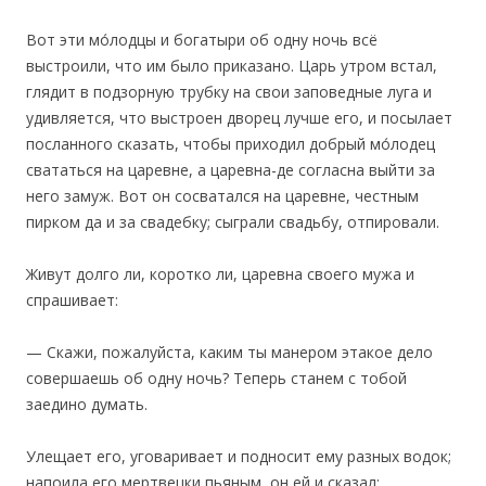
Вот эти мо́лодцы и богатыри об одну ночь всё
выстроили, что им было приказано. Царь утром встал,
глядит в подзорную трубку на свои заповедные луга и
удивляется, что выстроен дворец лучше его, и посылает
посланного сказать, чтобы приходил добрый мо́лодец
свататься на царевне, а царевна-де согласна выйти за
него замуж. Вот он сосватался на царевне, честным
пирком да и за свадебку; сыграли свадьбу, отпировали.
‎Живут долго ли, коротко ли, царевна своего мужа и
спрашивает:
— Скажи, пожалуйста, каким ты манером этакое дело
совершаешь об одну ночь? Теперь станем с тобой
заедино думать.
Улещает его, уговаривает и подносит ему разных водок;
напоила его мертвецки пьяным, он ей и сказал: