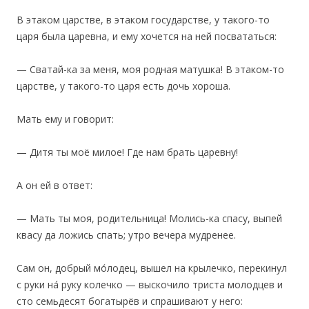
‎В этаком царстве, в этаком государстве, у такого-то
царя была царевна, и ему хочется на ней посвататься:
— Сватай-ка за меня, моя родная матушка! В этаком-то
царстве, у такого-то царя есть дочь хороша.
Мать ему и говорит:
— Дитя ты моё милое! Где нам брать царевну!
А он ей в ответ:
— Мать ты моя, родительница! Молись-ка спасу, выпей
квасу да ложись спать; утро вечера мудренее.
Сам он, добрый мо́лодец, вышел на крылечко, перекинул
с руки на́ руку колечко — выскочило триста молодцев и
сто семьдесят богатырёв и спрашивают у него: