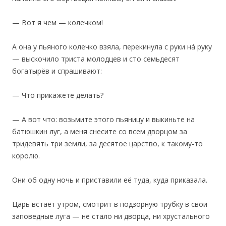
— Вот я чем — колечком!
А она у пьяного колечко взяла, перекинула с руки на́ руку
— выскочило триста молодцев и сто семьдесят
богатырёв и спрашивают:
— Что прикажете делать?
— А вот что: возьмите этого пьяницу и выкиньте на
батюшкин луг, а меня снесите со всем дворцом за
тридевять три земли, за десятое царство, к такому-то
королю.
Они об одну ночь и приставили её туда, куда приказала.
‎Царь встаёт утром, смотрит в подзорную трубку в свои
заповедные луга — не стало ни дворца, ни хрустального