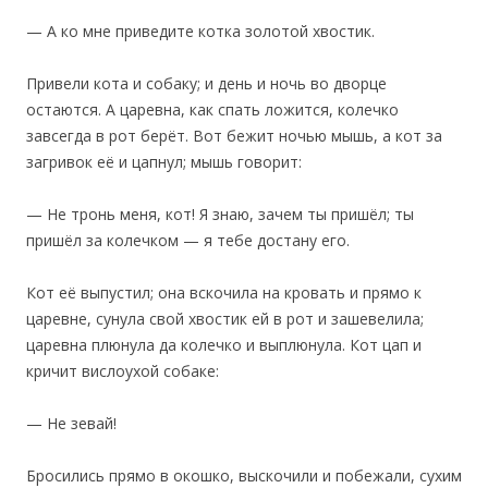
— А ко мне приведите котка золотой хвостик.
Привели кота и собаку; и день и ночь во дворце
остаются. А царевна, как спать ложится, колечко
завсегда в рот берёт. Вот бежит ночью мышь, а кот за
загривок её и цапнул; мышь говорит:
— Не тронь меня, кот! Я знаю, зачем ты пришёл; ты
пришёл за колечком — я тебе достану его.
Кот её выпустил; она вскочила на кровать и прямо к
царевне, сунула свой хвостик ей в рот и зашевелила;
царевна плюнула да колечко и выплюнула. Кот цап и
кричит вислоухой собаке:
— Не зевай!
‎Бросились прямо в окошко, выскочили и побежали, сухим