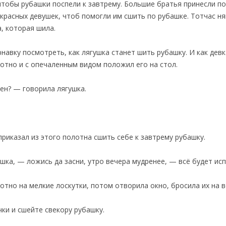
 чтобы рубашки поспели к завтрему. Большие братья принесли по
 красных девушек, чтоб помогли им сшить по рубашке. Тотчас н
а, которая шила.
рнавку посмотреть, как лягушка станет шить рубашку. И как де
лотно и с опечаленным видом положил его на стол.
ен? — говорила лягушка.
риказал из этого полотна сшить себе к завтрему рубашку.
ушка, — ложись да засни, утро вечера мудренее, — всё будет исп
отно на мелкие лоскутки, потом отворила окно, бросила их на в
ки и сшейте свекору рубашку.