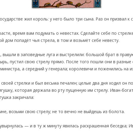
сударстве жил король: у него было три сына. Раз он призвал к с
асте, время вам подумать о невестах. Сделайте себе по стрелке
й дом попадёт чья стрела, в том и возьмёт себе невесту.
, вышли в заповедные луга и выстрелили: большой брат в правую
рь, пустил свою стрелу прямо. После того пошли они в разные 
министра, а середний у генерала; королевичи и поженились на и
 своей стрелки и был весьма печален; целые два дня ходил он по
ягушку, которая держала во рту пущенную им стрелу. Иван-бога
гушка закричала:
мне, возьми свою стрелу; не то вечно не выйдешь из болота.
увырнулась — и в ту ж минуту явилась раскрашенная беседка; И