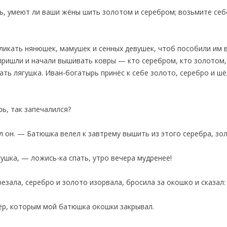
, умеют ли ваши жёны шить золотом и серебром; возьмите себе
ликать нянюшек, мамушек и сенных девушек, чтоб пособили им 
пришли и начали вышивать ковры — кто серебром, кто золотом, 
ать лягушка. Иван-богатырь принёс к себе золото, серебро и шё
рь, так запечалился?
 он. — Батюшка велел к завтрему вышить из этого серебра, зол
гушка, — ложись-ка спать, утро вечера мудренее!
езала, серебро и золото изорвала, бросила за окошко и сказал:
ёр, которым мой батюшка окошки закрывал.