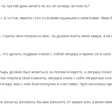
ты третий день ничего не ел; не хочешь ли поесть?
— и тотчас явился стол со всяким кушаньем и напитками. Иван-б
 стрела твоя попала ко мне, ты должен взять меня замуж; а не
 что делать: подумал и взял с собой лягушку и принёс её в своё
атырь должен был жениться; он поехал в карете, а лягушку поне
стою пошли в свои комнаты, лягушка сняла с себя лягушечью кож
гатырь жил с нею благополучно и счастливо. Чрез несколько вр
:
е женаты; желалось бы мне износить от ваших жен, а моих неве