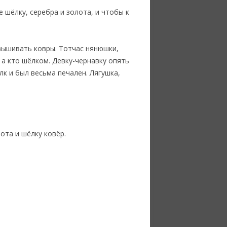
 шёлку, серебра и золота, и чтобы к
вышивать ковры. Тотчас нянюшки,
а кто шёлком. Девку-чернавку опять
лк и был весьма печален. Лягушка,
ота и шёлку ковёр.