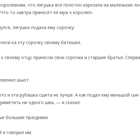
королевнам, что лягушка всё полотно изрезала на маленькие ло
«Что-то завтра принесёт её муж к королю!»
улся, лягушка подала ему сорочку:
неси-ка эту сорочку своему батюшке.
 к своему отцу; принесли свои сорочки и старшие братья. Спер
новенно шьют.
что и эта рубашка сшита не лучше. А как подал ему меньшой сын
приметить ни одного шва, — и сказал:
ые большие праздники.
й и говорил им: