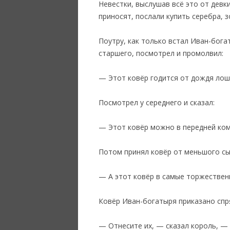
Невестки, выслушав всё это от девки
приносят, послали купить серебра, 
‎Поутру, как только встал Иван-бога
старшего, посмотрел и промолвил:
— Этот ковёр годится от дождя лош
Посмотрел у середнего и сказал:
— Этот ковёр можно в передней ком
Потом принял ковёр от меньшого сын
— А этот ковёр в самые торжественн
Ковёр Иван-богатыря приказано спря
— Отнесите их, — сказал король, — 