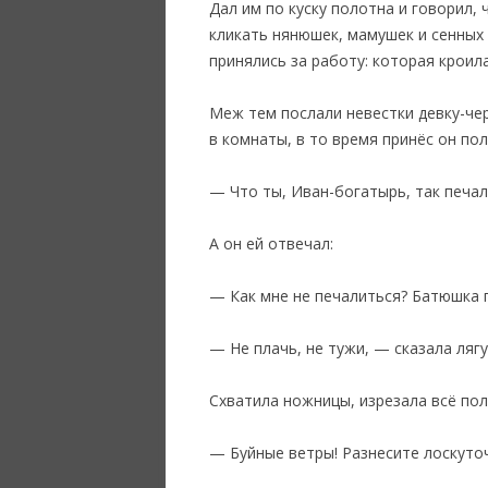
Дал им по куску полотна и говорил,
кликать нянюшек, мамушек и сенных
принялись за работу: которая кроил
‎Меж тем послали невестки девку-че
в комнаты, в то время принёс он по
— Что ты, Иван-богатырь, так печал
А он ей отвечал:
— Как мне не печалиться? Батюшка п
— Не плачь, не тужи, — сказала ляг
Схватила ножницы, изрезала всё пол
— Буйные ветры! Разнесите лоскуточ