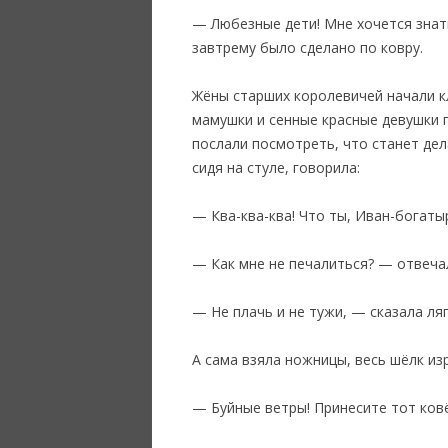
— Любезные дети! Мне хочется знать
завтрему было сделано по ковру.
Жёны старших королевичей начали к
мамушки и сенные красные девушки 
послали посмотреть, что станет дел
сидя на стуле, говорила:
— Ква-ква-ква! Что ты, Иван-богаты
— Как мне не печалиться? — отвечал
— Не плачь и не тужи, — сказала ля
А сама взяла ножницы, весь шёлк изр
— Буйные ветры! Принесите тот ков