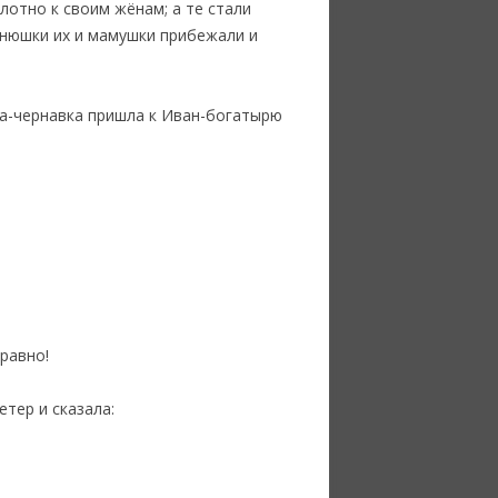
лотно к своим жёнам; а те стали
янюшки их и мамушки прибежали и
вка-чернавка пришла к Иван-богатырю
равно!
етер и сказала: