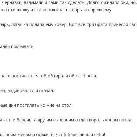
-чернавки, вздумали и сами так сделать. Долго ожидали они, но,
золота и шёлку и стали вышивать ковры по-прежнему.
тырь, лягушка подала ему ковёр. Вот все три брата принесли сво
адей покрывать.
нате постилать, чтоб обтирали об него ноги.
а, вздивовался и сказал:
ые дни постилать ко мне на стол.
тать и беречь, а другим сыновьям отдал король ковры назад.
к своим жёнам и скажите, чтоб берегли для себя!