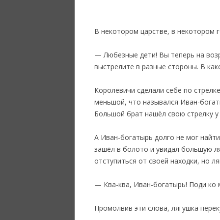
В некотором царстве, в некотором го
— Любезные дети! Вы теперь на возр
выстрелите в разные стороны. В како
Королевичи сделали себе по стрелке
меньшой, что назывался Иван-богаты
Большой брат нашёл свою стрелку у 
‎А Иван-богатырь долго не мог найти
зашёл в болото и увидал большую л
отступиться от своей находки, но ля
— Ква-ква, Иван-богатырь! Поди ко 
Промолвив эти слова, лягушка перек