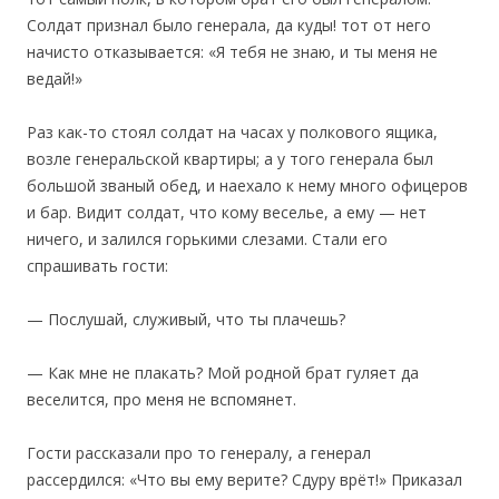
Солдат признал было генерала, да куды! тот от него
начисто отказывается: «Я тебя не знаю, и ты меня не
ведай!»
‎Раз как-то стоял солдат на часах у полкового ящика,
возле генеральской квартиры; а у того генерала был
большой званый обед, и наехало к нему много офицеров
и бар. Видит солдат, что кому веселье, а ему — нет
ничего, и залился горькими слезами. Стали его
спрашивать гости:
— Послушай, служивый, что ты плачешь?
— Как мне не плакать? Мой родной брат гуляет да
веселится, про меня не вспомянет.
Гости рассказали про то генералу, а генерал
рассердился: «Что вы ему верите? Сдуру врёт!» Приказал