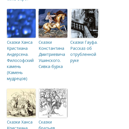
Сказки Ханса
Сказки
Сказки Гауфа.
Кристиана
Константина
Рассказ об
Андерсена.
Дмитриевича
отрубленной
Философский
Ушинского.
руке
камень
Сивка-бурка
(Камень
мудрецов)
Сказки Ханса
Сказки
Кристиана
братьев