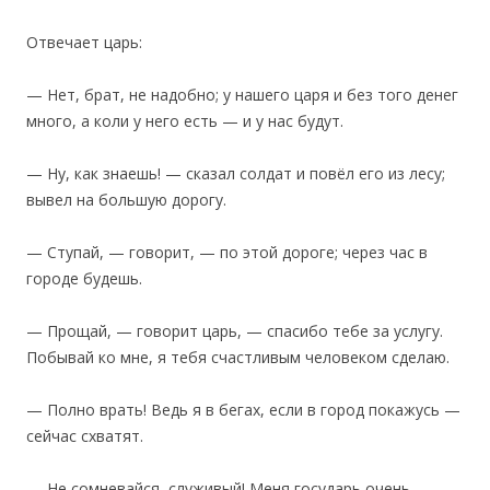
Отвечает царь:
— Нет, брат, не надобно; у нашего царя и без того денег
много, а коли у него есть — и у нас будут.
— Ну, как знаешь! — сказал солдат и повёл его из лесу;
вывел на большую дорогу.
— Ступай, — говорит, — по этой дороге; через час в
городе будешь.
— Прощай, — говорит царь, — спасибо тебе за услугу.
Побывай ко мне, я тебя счастливым человеком сделаю.
— Полно врать! Ведь я в бегах, если в город покажусь —
сейчас схватят.
— Не сомневайся, служивый! Меня государь очень