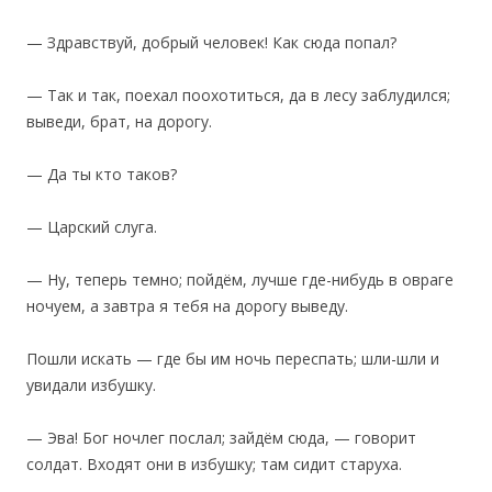
— Здравствуй, добрый человек! Как сюда попал?
— Так и так, поехал поохотиться, да в лесу заблудился;
выведи, брат, на дорогу.
— Да ты кто таков?
— Царский слуга.
— Ну, теперь темно; пойдём, лучше где-нибудь в овраге
ночуем, а завтра я тебя на дорогу выведу.
‎Пошли искать — где бы им ночь переспать; шли-шли и
увидали избушку.
— Эва! Бог ночлег послал; зайдём сюда, — говорит
солдат. Входят они в избушку; там сидит старуха.