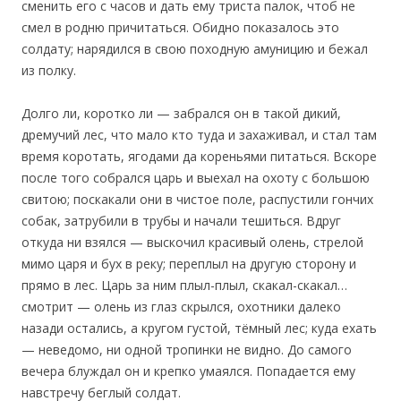
сменить его с часов и дать ему триста палок, чтоб не
смел в родню причитаться. Обидно показалось это
солдату; нарядился в свою походную амуницию и бежал
из полку.
‎Долго ли, коротко ли — забрался он в такой дикий,
дремучий лес, что мало кто туда и захаживал, и стал там
время коротать, ягодами да кореньями питаться. Вскоре
после того собрался царь и выехал на охоту с большою
свитою; поскакали они в чистое поле, распустили гончих
собак, затрубили в трубы и начали тешиться. Вдруг
откуда ни взялся — выскочил красивый олень, стрелой
мимо царя и бух в реку; переплыл на другую сторону и
прямо в лес. Царь за ним плыл-плыл, скакал-скакал…
смотрит — олень из глаз скрылся, охотники далеко
назади остались, а кругом густой, тёмный лес; куда ехать
— неведомо, ни одной тропинки не видно. До самого
вечера блуждал он и крепко умаялся. Попадается ему
навстречу беглый солдат.