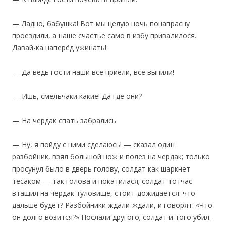
— Ладно, бабушка! Вот мы целую ночь понапрасну
проездили, а наше счастье само в избу привалилося.
Давай-ка наперёд ужинать!
— Да ведь гости наши всё приели, всё выпили!
— Ишь, смельчаки какие! Да где они?
— На чердак спать забрались.
— Ну, я пойду с ними сделаюсь! — сказал один
разбойник, взял большой нож и полез на чердак; только
просунул было в дверь голову, солдат как шаркнет
тесаком — так голова и покатилася; солдат тотчас
втащил на чердак туловище, стоит-дожидается: что
дальше будет? Разбойники ждали-ждали, и говорят: «Что
он долго возится?» Послали другого; солдат и того убил.