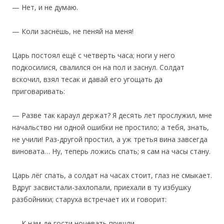
— Нет, и не думаю.
— Коли заснёшь, не пеняй на меня!
Царь постоял ещё с четверть часа; ноги у него
подкосилися, свалился он на пол и заснул. Солдат
вскочил, взял тесак и давай его угощать да
приговаривать:
— Разве так караул держат? Я десять лет прослужил, мне
начальство ни одной ошибки не простило; а тебя, знать,
не учили! Раз-другой простил, а уж третья вина завсегда
виновата… Ну, теперь ложись спать; я сам на часы стану.
‎Царь лёг спать, а солдат на часах стоит, глаз не смыкает.
Вдруг засвистали-захлопали, приехали в ту избушку
разбойники; старуха встречает их и говорит:
— К нам-де гости ночевать пришли.