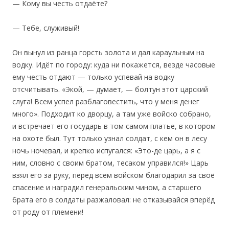
— Кому вы честь отдаёте?
— Тебе, служивый!
Он вынул из ранца горсть золота и дал караульным на
водку. Идёт по городу: куда ни покажется, везде часовые
ему честь отдают — только успевай на водку
отсчитывать. «Экой, — думает, — болтун этот царский
слуга! Всем успел разблаговестить, что у меня денег
много». Подходит ко дворцу, а там уже войско собрано,
и встречает его государь в том самом платье, в котором
на охоте был. Тут только узнал солдат, с кем он в лесу
ночь ночевал, и крепко испугался: «Это-де царь, а я с
ним, словно с своим братом, тесаком управился!» Царь
взял его за руку, перед всем войском благодарил за своё
спасение и наградил генеральским чином, а старшего
брата его в солдаты разжаловал: не отказывайся вперёд
от роду от племени!