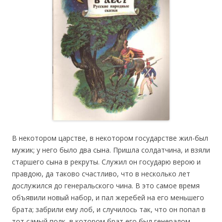
В некотором царстве, в некотором государстве жил-был
мужик; у него было два сына. Пришла солдатчина, и взяли
старшего сына в рекруты. Служил он государю верою и
правдою, да таково счастливо, что в несколько лет
дослужился до генеральского чина. В это самое время
объявили новый набор, и пал жеребей на его меньшего
брата; забрили ему лоб, и случилось так, что он попал в
тот самый полк, в котором брат его был генералом.