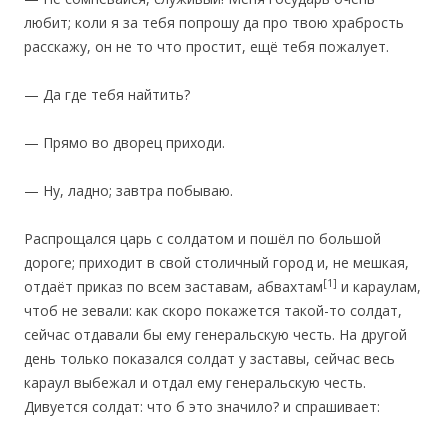
любит; коли я за тебя попрошу да про твою храбрость
расскажу, он не то что простит, ещё тебя пожалует.
— Да где тебя найтить?
— Прямо во дворец приходи.
— Ну, ладно; завтра побываю.
‎Распрощался царь с солдатом и пошёл по большой
дороге; приходит в свой столичный город и, не мешкая,
[1]
отдаёт приказ по всем заставам, абвахтам
и караулам,
чтоб не зевали: как скоро покажется такой-то солдат,
сейчас отдавали бы ему генеральскую честь. На другой
день только показался солдат у заставы, сейчас весь
караул выбежал и отдал ему генеральскую честь.
Дивуется солдат: что б это значило? и спрашивает: