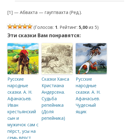
[1] — Абвахта — гауптвахта (Ред.).
(Голосов:
1
. Рейтинг:
5,00
из 5)
Эти сказки Вам понравятся:
Русские
Сказки Ханса
Русские
народные
Кристиана
народные
сказки. А. Н.
Андерсена.
сказки. А. Н.
Афанасьев.
Судьба
Афанасьев.
Иван
репейника
Чудесный
крестьянский
(Доля
ящик
сын и
репейника)
мужичок сам с
пёрст, усы на
семь вёрст