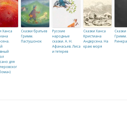
и Ханса
Сказки братьев
Русские
Сказки Ханса
Сказки
иана
Гримм.
народные
Кристиана
Гримм.
сена.
Пастушонок
сказки. А. Н.
Андерсена. На
Ринкра
ый
Афанасьев. Лиса
краю моря
овный
и тетерев
ол
сано для
леровског
бома»)