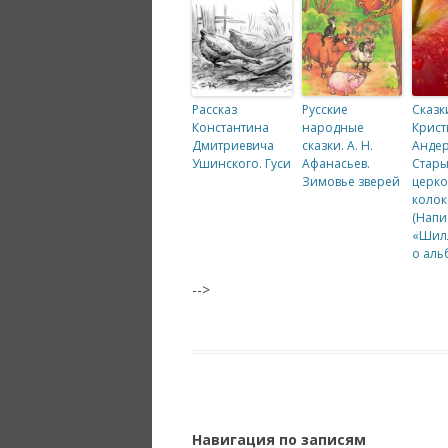
Рассказ
Русские
Сказк
Константина
народные
Крист
Дмитриевича
сказки. А. Н.
Андер
Ушинского. Гуси
Афанасьев.
Стар
Зимовье зверей
церк
колок
(Напи
«Шил
о аль
-->
Навигация по записям