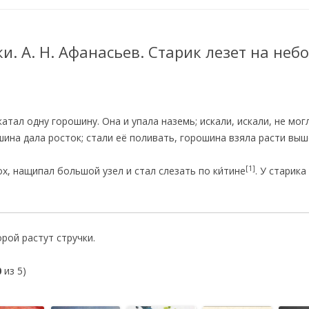
и. А. Н. Афанасьев. Старик лезет на небо
катал одну горошину. Она и упала наземь; искали, искали, не мог
шина дала росток; стали её поливать, горошина взяла расти выш
[1]
ох, нащипал большой узел и стал слезать по ки́тине
. У старика
рой растут стручки.
0
из 5)