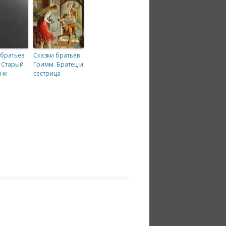
 братьев
Сказки братьев
 Старый
Гримм. Братец и
нк
сестрица