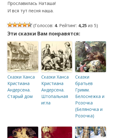
‎Прославилась Наташа!
‎И вся тут песня наша.
(Голосов:
4
. Рейтинг:
4,25
из 5)
Эти сказки Вам понравятся:
Сказки Ханса
Сказки Ханса
Сказки
Кристиана
Кристиана
братьев
Андерсена.
Андерсена.
Гримм.
Старый дом
Штопальная
Белоснежка и
игла
Розочка
(Беляночка и
Розочка)