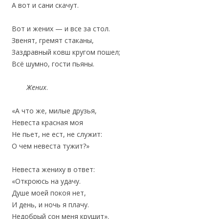
‎А вот и сани скачут.
Вот и жених — и все за стол.
‎Звенят, гремят стаканы,
Заздравный ковш кругом пошел;
Всё шумно, гости пьяны.
Жених
.
«А что же, милые друзья,
Невеста красная моя
‎Не пьет, не ест, не служит:
‎О чем невеста тужит?»
Невеста жениху в ответ:
‎«Откроюсь на удачу.
Душе моей покоя нет,
‎И день, и ночь я плачу.
Недобрый сон меня крушит».