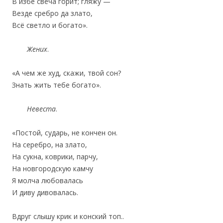
В избе свеча горит; гляжу —
‎Везде сребро да злато,
‎Всё светло и богато».
Жених
.
«А чем же худ, скажи, твой сон?
‎Знать жить тебе богато».
Невеста
.
«Постой, сударь, не кончен он.
‎На серебро, на злато,
На сукна, коврики, парчу,
На новгородскую камчу
‎Я молча любовалась
‎И диву дивовалась.
Вдруг слышу крик и конский топ..