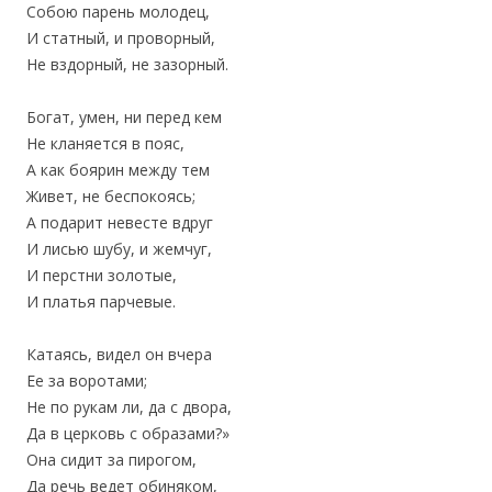
Собою парень молодец,
‎И статный, и проворный,
‎Не вздорный, не зазорный.
Богат, умен, ни перед кем
Не кланяется в пояс,
А как боярин между тем
‎Живет, не беспокоясь;
А подарит невесте вдруг
И лисью шубу, и жемчуг,
‎И перстни золотые,
‎И платья парчевые.
Катаясь, видел он вчера
‎Ее за воротами;
Не по рукам ли, да с двора,
Да в церковь с образами?»
Она сидит за пирогом,
Да речь ведет обиняком,