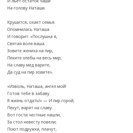
‎И льет остаток чаши
На голову Наташи.
Крушится, охает семья.
‎Опомнилась Наташа
И говорит: «Послушна я,
‎Святая воля ваша.
Зовите жениха на пир,
Пеките хлебы на весь мир,
‎На славу мед варите,
‎Да суд на пир зовите».
«Изволь, Наташа, ангел мой!
‎Готов тебе в забаву
Я жизнь отдать!» — И пир горой;
‎Пекут, варят на славу.
Вот гости честные нашли,
За стол невесту повели;
‎Поют подружки, плачут,