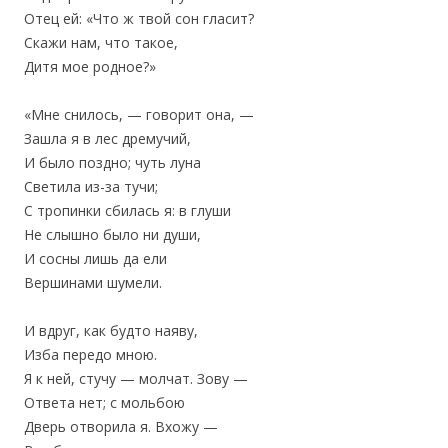
Отец ей: «Что ж твой сон гласит?
‎Скажи нам, что такое,
‎Дитя мое родное?»
«Мне снилось, — говорит она, —
‎Зашла я в лес дремучий,
И было поздно; чуть луна
‎Светила из-за тучи;
С тропинки сбилась я: в глуши
Не слышно было ни души,
‎И сосны лишь да ели
Вершинами шумели.
И вдруг, как будто наяву,
‎Изба передо мною.
Я к ней, стучу — молчат. Зову —
‎Ответа нет; с мольбою
Дверь отворила я. Вхожу —