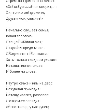
Стремглав домой она бежит.
«Он! он! узнала! — говорит, —
‎Он, точно он! держите,
‎Друзья мои, спасите!»
Печально слушает семья,
‎Качая головою;
Отец ей: «Милая моя,
‎Откройся предо мною.
Обидел кто тебя, скажи,
Хоть только след нам укажи».
‎Наташа плачет снова.
И более ни слова.
Наутро сваха к ним на двор
‎Нежданая приходит.
Наташу хвалит, разговор
‎С отцом ее заводит:
«У вас товар, у нас купец;