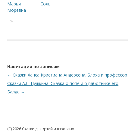
Марья
Соль
Моревна
-->
Навигация по записям
←
Сказки Ханса Кристиана Андерсена. Блоха и профессор
Сказки А.С. Пушкина. Сказка о попе и о работнике его
Балде
→
(C) 2026 Сказки для детей и взрослых