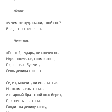
Жених
.
«А чем же худ, скажи, твой сон?
‎Вещает он веселье».
Невеста
.
«Постой, сударь, не кончен он.
Идет похмелье, гром и звон,
‎Пир весело бушует,
‎Лишь девица горюет.
Сидит, молчит, ни ест, ни пьет
‎И током слезы точит,
А старший брат свой нож берет,
‎Присвистывая точит;
Глядит на девицу-красу,