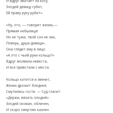
И вдруг хватает за косу,
‎Злодей девицу губит,
‎Ей праву руку рубит».
«Ну, это, — говорит жених,—
‎Прямая небылица!
Но не тужи, твой сон не лих,
‎Поверь, душа-девица».
Она глядит ему в лицо.
«А это с чьей руки кольцо?»
‎Вдруг молвила невеста,
‎И все привстали с места.
Кольцо катится и звенит,
‎Жених дрожит бледнея;
Смутились гости. — Суд гласит:
‎«Держи, вязать злодея!»
Злодей окован, обличен,
И скоро смертию казнен.