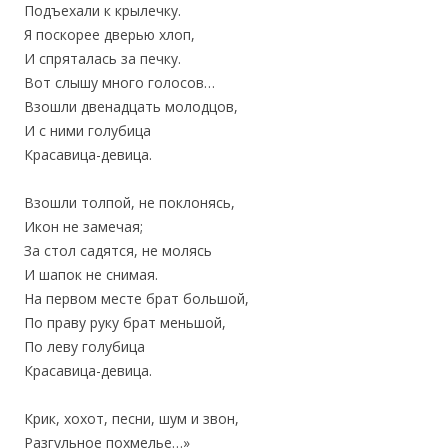
‎Подъехали к крылечку.
Я поскорее дверью хлоп,
‎И спряталась за печку.
Вот слышу много голосов…
Взошли двенадцать молодцов,
‎И с ними голубица
‎Красавица-девица.
Взошли толпой, не поклонясь,
‎Икон не замечая;
За стол садятся, не молясь
‎И шапок не снимая.
На первом месте брат большой,
По праву руку брат меньшой,
‎По леву голубица
‎Красавица-девица.
Крик, хохот, песни, шум и звон,
‎Разгульное похмелье…»