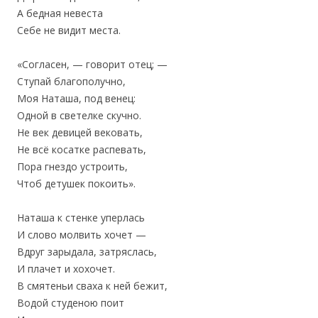
‎А бедная невеста
‎Себе не видит места.
«Согласен, — говорит отец; —
‎Ступай благополучно,
Моя Наташа, под венец:
‎Одной в светелке скучно.
Не век девицей вековать,
Не всё косатке распевать,
‎Пора гнездо устроить,
‎Чтоб детушек покоить».
Наташа к стенке уперлась
‎И слово молвить хочет —
Вдруг зарыдала, затряслась,
‎И плачет и хохочет.
В смятеньи сваха к ней бежит,
Водой студеною поит