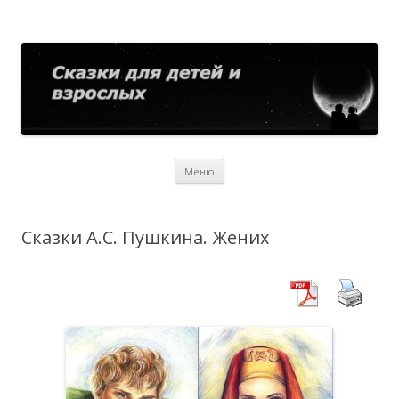
Сказки для детей и взрослых
Собрание сказок со всего мира
Перейти
Меню
к
содержимому
Сказки А.С. Пушкина. Жених