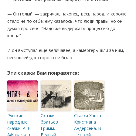
— Он голый! — закричал, наконец, весь народ. И королю
стало не по себе: ему казалось, что люди правы, но он
думал про себя: “Надо же выдержать процессию до
конца”.
И он выступал еще величавее, а камергеры шли за ним,
неся шлейф, которого не было.
Эти сказки Вам понравятся:
Русские
Сказки
Сказки Ханса
народные
братьев
Кристиана
сказки. А. Н.
Гримм.
Андерсена. В
Афанасьев.
Бедный
детской