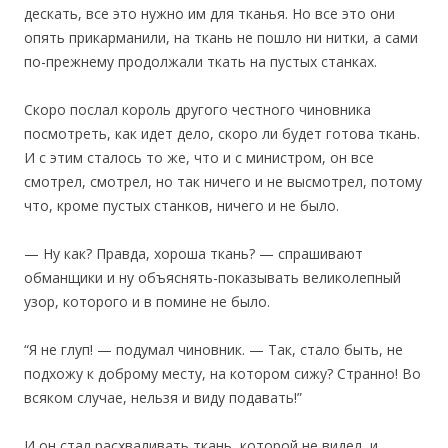
дескать, все это нужно им для тканья. Но все это они
опять прикарманили, на ткань не пошло ни нитки, а сами
по-прежнему продолжали ткать на пустых станках.
Скоро послал король другого честного чиновника
посмотреть, как идет дело, скоро ли будет готова ткань.
И с этим сталось то же, что и с министром, он все
смотрел, смотрел, но так ничего и не высмотрел, потому
что, кроме пустых станков, ничего и не было.
— Ну как? Правда, хороша ткань? — спрашивают
обманщики и ну объяснять-показывать великолепный
узор, которого и в помине не было.
“Я не глуп! — подумал чиновник. — Так, стало быть, не
подхожу к доброму месту, на котором сижу? Странно! Во
всяком случае, нельзя и виду подавать!”
И он стал расхваливать ткань, которой не видел, и