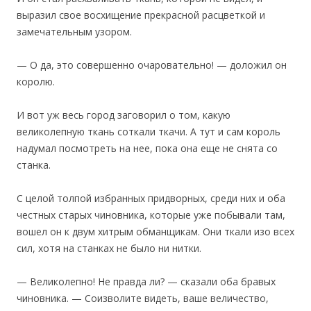
выразил свое восхищение прекрасной расцветкой и
замечательным узором.
— О да, это совершенно очаровательно! — доложил он
королю.
И вот уж весь город заговорил о том, какую
великолепную ткань соткали ткачи. А тут и сам король
надумал посмотреть на нее, пока она еще не снята со
станка.
С целой толпой избранных придворных, среди них и оба
честных старых чиновника, которые уже побывали там,
вошел он к двум хитрым обманщикам. Они ткали изо всех
сил, хотя на станках не было ни нитки.
— Великолепно! Не правда ли? — сказали оба бравых
чиновника. — Соизволите видеть, ваше величество,