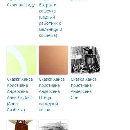
Скрипач в аду
батрак и
кошечка
(Бедный
работник с
мельницы и
кошечка)
Сказки Ханса
Сказки Ханса
Сказки Ханса
Кристиана
Кристиана
Кристиана
Андерсена.
Андерсена.
Андерсена.
Анне Лисбет
Птица
Сон
(Анна-
народной
Лизбета)
песни