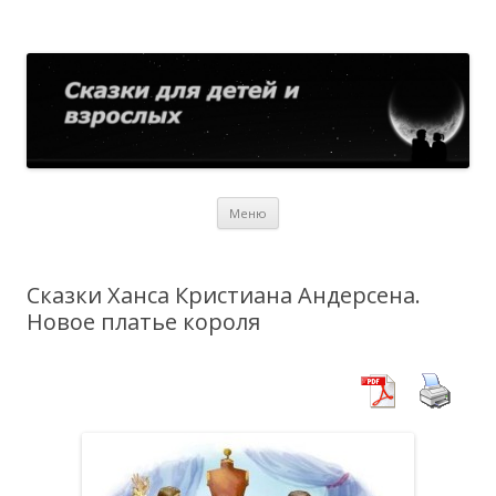
Сказки для детей и взрослых
Собрание сказок со всего мира
Перейти
Меню
к
содержимому
Сказки Ханса Кристиана Андерсена.
Новое платье короля