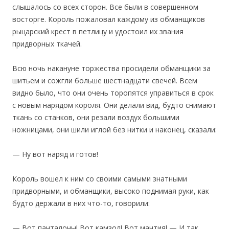
слышалось со всех сторон. Все были в совершенном
восторге. Король пожаловал каждому из обманщиков
рыцарский крест в петлицу и удостоил их звания
придворных ткачей.
Всю ночь накануне торжества просидели обманщики за
шитьем и сожгли больше шестнадцати свечей. Всем
видно было, что они очень торопятся управиться в срок
с новым нарядом короля. Они делали вид, будто снимают
ткань со станков, они резали воздух большими
ножницами, они шили иглой без нитки и наконец, сказали:
— Ну вот наряд и готов!
Король вошел к ним со своими самыми знатными
придворными, и обманщики, высоко поднимая руки, как
будто держали в них что-то, говорили:
— Вот панталоны! Вот камзол! Вот мантия! — И так