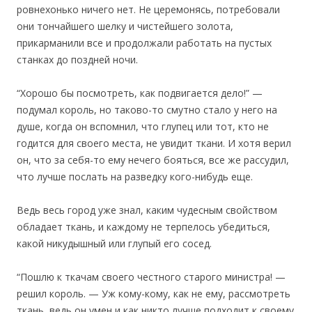
ровнехонько ничего нет. Не церемонясь, потребовали
они тончайшего шелку и чистейшего золота,
прикарманили все и продолжали работать на пустых
станках до поздней ночи.
“Хорошо бы посмотреть, как подвигается дело!” —
подумал король, но таково-то смутно стало у него на
душе, когда он вспомнил, что глупец или тот, кто не
годится для своего места, не увидит ткани. И хотя верил
он, что за себя-то ему нечего бояться, все же рассудил,
что лучше послать на разведку кого-нибудь еще.
Ведь весь город уже знал, каким чудесным свойством
обладает ткань, и каждому не терпелось убедиться,
какой никудышный или глупый его сосед.
“Пошлю к ткачам своего честного старого министра! —
решил король. — Уж кому-кому, как не ему, рассмотреть
ткань, ведь он умен и как никто лучше подходит к своему