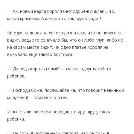
— Ах, новый наряд короля бесподобен! А шлейф-то,
какой красивый. А камзол-то как чудно сидит!
Ни один человек не хотел признаться, что он ничего не
видит, ведь это означало бы, что он либо глуп, либо не
на своем месте сидит. Ни одно платье короля не
вызывало еще такого восторга.
— Да ведь король голый! — сказал вдруг какой-то
ребенок.
— Господи боже, послушайте-ка, что говорит невинный
младенец! — сказал его отец.
И все стали шепотом передавать друг другу слова
ребенка.
— Он голый! Вот ребенок говорит, что он голый!