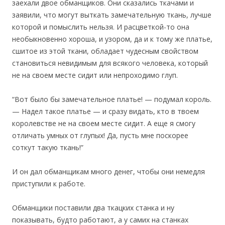
заехали двое обманщиков. Они сказались ткачами и
заявили, что могут выткать замечательную ткань, лучше
которой и помыслить нельзя. И расцветкой-то она
необыкновенно хороша, и узором, да и к тому же платье,
сшитое из этой ткани, обладает чудесным свойством
становиться невидимым для всякого человека, который
не на своем месте сидит или непроходимо глуп.
“Вот было бы замечательное платье! — подумал король.
— Надел такое платье — и сразу видать, кто в твоем
королевстве не на своем месте сидит. А еще я смогу
отличать умных от глупых! Да, пусть мне поскорее
соткут такую ткань!”
И он дал обманщикам много денег, чтобы они немедля
приступили к работе.
Обманщики поставили два ткацких станка и ну
показывать, будто работают, а у самих на станках