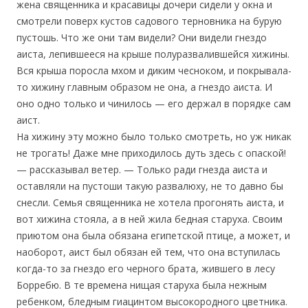
жена священника и красавицы дочери сидели у окна и
смотрели поверх кустов садового терновника на бурую
пустошь. Что же они там видели? Они видели гнездо
аиста, лепившееся на крыше полуразвалившейся хижины.
Вся крыша поросла мхом и диким чесноком, и покрывала-
то хижину главным образом не она, а гнездо аиста. И
оно одно только и чинилось — его держал в порядке сам
аист.
На хижину эту можно было только смотреть, но уж никак
не трогать! Даже мне приходилось дуть здесь с опаской!
— рассказывал ветер. — Только ради гнезда аиста и
оставляли на пустоши такую развалюху, не то давно бы
снесли. Семья священника не хотела прогонять аиста, и
вот хижина стояла, а в ней жила бедная старуха. Своим
приютом она была обязана египетской птице, а может, и
наоборот, аист был обязан ей тем, что она вступилась
когда-то за гнездо его черного брата, жившего в лесу
Борребю. В те времена нищая старуха была нежным
ребенком, бледным гиацинтом высокородного цветника.