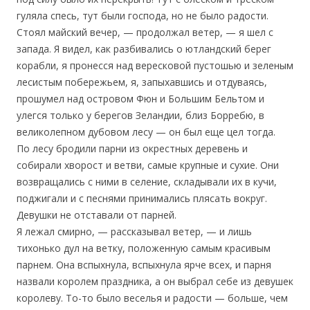
гуляла спесь, тут были господа, но не было радости.
Стоял майский вечер, — продолжал ветер, — я шел с
запада. Я видел, как разбивались о ютландский берег
корабли, я пронесся над вересковой пустошью и зеленым
лесистым побережьем, я, запыхавшись и отдуваясь,
прошумел над островом Фюн и Большим Бельтом и
улегся только у берегов Зеландии, близ Борребю, в
великолепном дубовом лесу — он был еще цел тогда.
По лесу бродили парни из окрестных деревень и
собирали хворост и ветви, самые крупные и сухие. Они
возвращались с ними в селение, складывали их в кучи,
поджигали и с песнями принимались плясать вокруг.
Девушки не отставали от парней.
Я лежал смирно, — рассказывал ветер, — и лишь
тихонько дул на ветку, положенную самым красивым
парнем. Она вспыхнула, вспыхнула ярче всех, и парня
назвали королем праздника, а он выбрал себе из девушек
королеву. То-то было веселья и радости — больше, чем