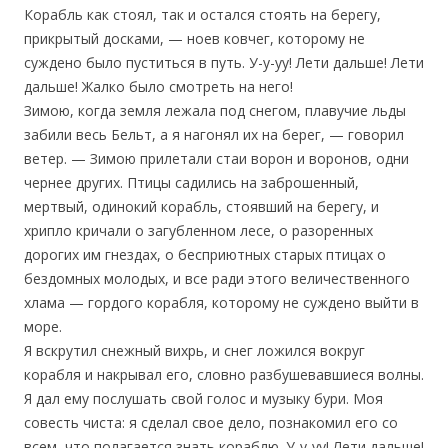
Корабль как стоял, так и остался стоять на берегу,
прикрытый досками, — ноев ковчег, которому не
суждено было пуститься в путь. У-у-уу! Лети дальше! Лети
дальше! Жалко было смотреть на него!
Зимою, когда земля лежала под снегом, плавучие льды
забили весь Бельт, а я нагонял их на берег, — говорил
ветер. — Зимою прилетали стаи ворон и воронов, одни
чернее других. Птицы садились на заброшенный,
мертвый, одинокий корабль, стоявший на берегу, и
хрипло кричали о загубленном лесе, о разоренных
дорогих им гнездах, о бесприютных старых птицах о
бездомных молодых, и все ради этого величественного
хлама — гордого корабля, которому не суждено выйти в
море.
Я вскрутил снежный вихрь, и снег ложился вокруг
корабля и накрывал его, словно разбушевавшиеся волны.
Я дал ему послушать свой голос и музыку бури. Моя
совесть чиста: я сделал свое дело, познакомил его со
всем, что полагается знать кораблю. У-у-уу! Лети дальше!