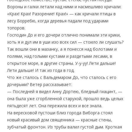
Вороны и галки летали над ними и насмешливо кричали:
«Крах! Крах! Разорение! Крах!» — как кричали птицы в
лесу Борребю, когда деревья падали под ударами
топоров.
Господин До и его дочери отлично понимали эти крики,
хоть я и дул им в уши изо всех сил — стоило ли слушать?
Так вошли они в мазанку, а я понесся над болотами и
полями, над голыми кустами и раздетыми лесами, в
открытое море, в другие страны. У-у-уу! Лети дальше!
Лети дальше! И так из года в год.
Что же сталось с Вальдемаром До, что сталось с его
дочерьми? Ветер рассказывает:
— Последней я видел Анну Дортею, бледный гиацинт, —
она была уже сгорбленной старухой, прошло ведь целых
пятьдесят лет. Она пережила всех и все знала.
На вересковой пустоши близ города Виборга стоял
новый красивый дом священника — красные стены,
зубчатый фронтон. Из трубы валил густой дым. Кроткая