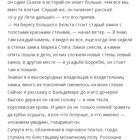
он один! Сказок и историй он знает больше, чем все мы,
вместе взятые. Слушай же, он начинает рассказ!
«У-у-уу! Лети дальше!» — это его припев.
— На берегу Большого Бельта стоит старый замок с
толстыми красными стенами, — начал ветер. — Я знаю
там каждый камень, я видел их все, еще когда они сидели
в стенах замка Марека Стига. Замок снесли, а камни
опять пошли в дело, из них сложили новые стены, новый
замок, в другом месте — в усадьбе Борребю, он стоит
там и поныне.
Знавал я и высокородных владельцев и владетельниц
замка, много их поколений сменилось на моих глазах.
Сейчас я расскажу о Вальдемаре До и его дочерях!
Высоко держал он свою голову — в нем текла
королевская кровь. И умел он не только оленей травить
да кубки осушать, а кое-что получше, а что именно —
«поживем-увидим», говаривал он.
Супруга его, облаченная в парчовое платье, гордо
ступала по блестящему мозаичному полу. Роскошна