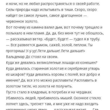
и ночи, но не любил распространяться о своей работе.
Силы природы надо испытывать в тиши. Скоро, скоро
найдет он самое лучшее, самое драгоценное —
червонное золото.
Вот почему из камина валил дым, вот почему трещало и
полыхало в нем пламя. Да, да, без меня тут не обошлось,
— рассказывал ветер. «Будет, будет! — гудел я в трубу.
— Все развеется дымом, сажей, золой, пеплом. Ты
прогоришь! У-у-уу! Лети дальше! Лети дальше!»
Вальдемар До стоял на своем.
Куда же девались великолепные лошади из конюшен?
Куда девалась старинная золотая и серебряная утварь
из шкафов? Куда девались коровы с полей, все добро и
имение? Да, все это можно расплавить! Расплавить в
золотом тигле, но золота не получить.
Пусто стало в кладовых, в погребах и на чердаках.
Убавилось людей, прибавилось мышей. Оконное стекло
лопнет здесь, треснет там, и мне уже не надо входить
непременно через дверь, — рассказывал ветер. — Где