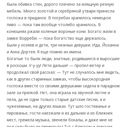
была обивка стен, дорого плачено за изящную резную
мебель. Много золотой и серебряной утвари принесла
госпожа в приданое. В погребах хранилось немецкое
пиво — пока там вообще чтолибо хранилось. В
конюшнях ржали холеные вороные кони. Богато жили в
замке Ворребю — пока богатство еще держалось.
Были у хозяев и дети, три нежных девушки: Ида, Йоханна
и Анна Дортея. Я еще помню их имена.
Богатые то были люди, знатные, родившиеся и выросшие
в роскоши. У-у-уу! Лети дальше! — пропел ветер и
продолжал свой рассказ: — Тут не случалось мне видеть,
как в других старинных замках, чтобы высокородная
госпожа вместе со своими девушками сидела в парадном
зале за прялкой. Нет, она играла на звучной лютне и
пела, да не одни только старые датские песни, а и
чужеземные, на других языках. Тут шло гостеванье и
пированье, гости наезжали и из дальних и из ближних
мест, гремела музыка, звенели бокалы, и даже мне не
под силу было их перекрыть! Тут с блеском и треском