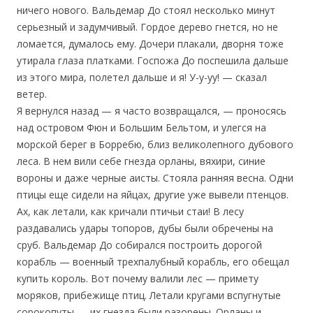
ничего нового. Вальдемар До стоял несколько минут
серьезный и задумчивый. Гордое дерево гнется, но не
ломается, думалось ему. Дочери плакали, дворня тоже
утирала глаза платками. Госпожа До поспешила дальше
из этого мира, полетел дальше и я! У-у-уу! — сказал
ветер.
Я вернулся назад — я часто возвращался, — проносясь
над островом Фюн и Большим Бельтом, и улегся на
морской берег в Борребю, близ великолепного дубового
леса. В нем вили себе гнезда орланы, вяхири, синие
вороны и даже черные аисты. Стояла ранняя весна. Одни
птицы еще сидели на яйцах, другие уже вывели птенцов.
Ах, как летали, как кричали птичьи стаи! В лесу
раздавались удары топоров, дубы были обречены на
сруб. Вальдемар До собирался построить дорогой
корабль — военный трехпалубный корабль, его обещал
купить король. Вот почему валили лес — примету
моряков, прибежище птиц. Летали кругами вспугнутые
сорокопуты — их гнезда были разорены. Орланы и