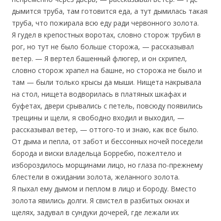
дымится труба, там готовится еда, а тут дымилась такая
труба, что пожирала всю еду ради червонного золота.
Я гудел в крепостных воротах, словно сторож трубил в
рог, но тут не было больше сторожа, — рассказывал
ветер. — Я вертел башенный флюгер, и он скрипел,
словно сторож храпел на башне, но сторожа не было и
там — были только крысы да мыши. Нищета накрывала
на стол, нищета водворилась в платяных шкафах и
буфетах, двери срывались с петель, повсюду появились
трещины и щели, я свободно входил и выходил, —
рассказывал ветер, — оттого-то и знаю, как все было.
От дыма и пепла, от забот и бессонных ночей поседели
борода и виски владельца Борребю, пожелтело и
избороздилось морщинами лицо, но глаза по-прежнему
блестели в ожидании золота, желанного золота.
Я пыхал ему дымом и пеплом в лицо и бороду. Вместо
золота явились долги. Я свистел в разбитых окнах и
щелях, задувал в сундуки дочерей, где лежали их