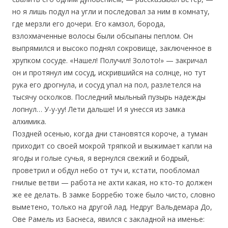
но я лишь подул на угли и последовал за ним в комнату,
где мерзли его дочери. Его камзол, борода,
взлохмаченные волосы были обсыпаны пеплом. Он
выпрямился и высоко поднял сокровище, заключенное в
хрупком сосуде. «Нашел! Получил! Золото!» — закричал
он и протянул им сосуд, искрившийся на солнце, но тут
рука его дрогнула, и сосуд упал на пол, разлетелся на
тысячу осколков. Последний мыльный пузырь надежды
лопнул… У-у-уу! Лети дальше! И я унесся из замка
алхимика.
Поздней осенью, когда дни становятся короче, а туман
приходит со своей мокрой тряпкой и выжимает капли на
ягоды и голые сучья, я вернулся свежий и бодрый,
проветрил и обдул небо от туч и, кстати, пообломал
гнилые ветви — работа не ахти какая, но кто-то должен
же ее делать. В замке Борребю тоже было чисто, словно
выметено, только на другой лад. Недруг Вальдемара До,
Ове Рамель из Баснеса, явился с закладной на именье: