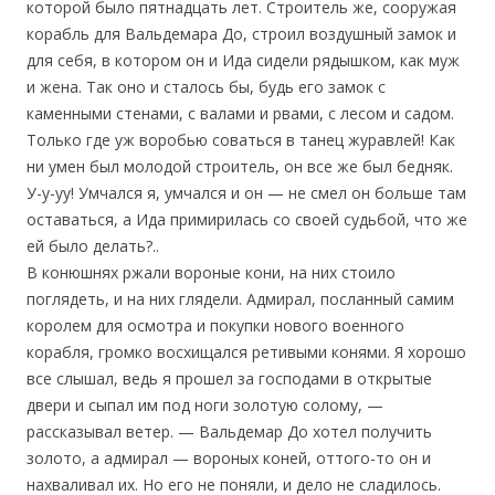
которой было пятнадцать лет. Строитель же, сооружая
корабль для Вальдемара До, строил воздушный замок и
для себя, в котором он и Ида сидели рядышком, как муж
и жена. Так оно и сталось бы, будь его замок с
каменными стенами, с валами и рвами, с лесом и садом.
Только где уж воробью соваться в танец журавлей! Как
ни умен был молодой строитель, он все же был бедняк.
У-у-уу! Умчался я, умчался и он — не смел он больше там
оставаться, а Ида примирилась со своей судьбой, что же
ей было делать?..
В конюшнях ржали вороные кони, на них стоило
поглядеть, и на них глядели. Адмирал, посланный самим
королем для осмотра и покупки нового военного
корабля, громко восхищался ретивыми конями. Я хорошо
все слышал, ведь я прошел за господами в открытые
двери и сыпал им под ноги золотую солому, —
рассказывал ветер. — Вальдемар До хотел получить
золото, а адмирал — вороных коней, оттого-то он и
нахваливал их. Но его не поняли, и дело не сладилось.