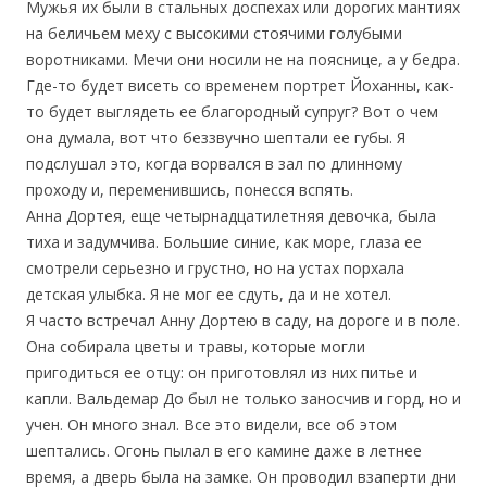
Мужья их были в стальных доспехах или дорогих мантиях
на беличьем меху с высокими стоячими голубыми
воротниками. Мечи они носили не на пояснице, а у бедра.
Где-то будет висеть со временем портрет Йоханны, как-
то будет выглядеть ее благородный супруг? Вот о чем
она думала, вот что беззвучно шептали ее губы. Я
подслушал это, когда ворвался в зал по длинному
проходу и, переменившись, понесся вспять.
Анна Дортея, еще четырнадцатилетняя девочка, была
тиха и задумчива. Большие синие, как море, глаза ее
смотрели серьезно и грустно, но на устах порхала
детская улыбка. Я не мог ее сдуть, да и не хотел.
Я часто встречал Анну Дортею в саду, на дороге и в поле.
Она собирала цветы и травы, которые могли
пригодиться ее отцу: он приготовлял из них питье и
капли. Вальдемар До был не только заносчив и горд, но и
учен. Он много знал. Все это видели, все об этом
шептались. Огонь пылал в его камине даже в летнее
время, а дверь была на замке. Он проводил взаперти дни