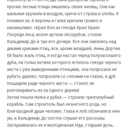
прочие лесные птицы лишались своих жилищ. Они как
шальные кружили в воздухе, крича от страха и злобы. Я
понимал их. А вороны и галки кричали громко и
насмешливо: «Крах! Вон из гнезда! Крах! Крах!»
Посреди леса, возле артели лесорубов, стояли
Вальдемар До и три его дочери. Все они смеялись над
дикими криками птиц, все, кроме младшей, Анны Дортеи.
Ей было жаль птиц, и когда настал черед полузасохшего
дуба, на голых ветвях которого ютилось гнездо черного
аиста с уже выведенными птенцами, она попросила не
рубить дерево, попросила со слезами на глазах, и дуб
пощадили ради черного аиста — стоило ли
разговаривать из-за одного дерева!
Затем пошла пилка и рубка — строили трехпалубный
корабль. Сам строитель был незнатного рода, но
благородной души человек. Глаза и лоб обличали в нем
ум, и Вальдемар До охотно слушал его рассказы.
Заслушивалась их и молоденькая Ида, старшая дочь,