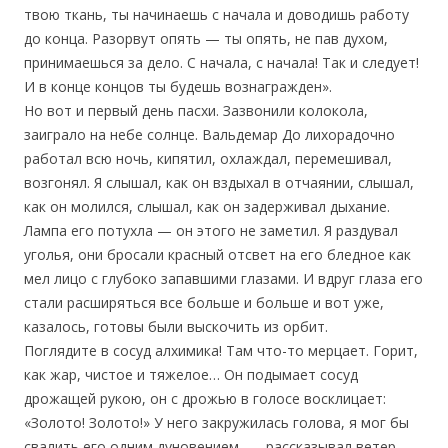
твою ткань, ты начинаешь с начала и доводишь работу
до конца. Разорвут опять — ты опять, не пав духом,
принимаешься за дело. С начала, с начала! Так и следует!
И в конце концов ты будешь вознагражден».
Но вот и первый день пасхи. Зазвонили колокола,
заиграло на небе солнце. Вальдемар До лихорадочно
работал всю ночь, кипятил, охлаждал, перемешивал,
возгонял. Я слышал, как он вздыхал в отчаянии, слышал,
как он молился, слышал, как он задерживал дыхание.
Лампа его потухла — он этого не заметил. Я раздувал
уголья, они бросали красный отсвет на его бледное как
мел лицо с глубоко запавшими глазами. И вдруг глаза его
стали расширяться все больше и больше и вот уже,
казалось, готовы были выскочить из орбит.
Поглядите в сосуд алхимика! Там что-то мерцает. Горит,
как жар, чистое и тяжелое… Он подымает сосуд
дрожащей рукою, он с дрожью в голосе восклицает:
«Золото! Золото!» У него закружилась голова, я мог бы
свалить его одним дуновением, — рассказывал ветер, —