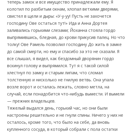
теперь замок и все имущество принадлежали ему. Я
колотил по разбитым окнам, хлопал ветхими дверями,
свистел в щели и дыры: «У-у-уу! Пусть не захочется
господину Ове остаться тут!» Ида и Анна Дортея
заливались горькими слезами; Йоханна стояла гордо
выпрямившись, бледная, до крови прикусив палец. Но что
толку! Ове Рамель позволил господину До жить в замке
до самой смерти, но ему и спасибо за это не сказали. Я
все слышал, я видел, как бездомный дворянин гордо
вскинул голову и выпрямился. Тут я с такой силой
хлестнул по замку и старым липам, что сломал
толстенную и нисколько не гнилую ветвь. Она упала
возле ворот и осталась лежать, словно метла, на
случай, если понадобится что-нибудь вымести. И вымели
— прежних владельцев.
Тяжелый выдался день, горький час, но они были
настроены решительно и не гнули спины. Ничего у них не
осталось, кроме того, что было на себе, да вновь
купленного сосуда, в который собрали с пола остатки