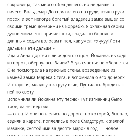
сокровища, так много обещавшего, но не давшего
ничего. Вальдемар До спрятал его на груди, взял в руки
посох, и вот некогда богатый владелец замка вышел со
своими тремя дочерьми из Борребю. Я охлаждал своим
дуновением его горячие щеки, гладил по бороде и
длинным седым волосам и пел, как умел: «У-у-уу! Лети
дальше! Лети дальше!»
Ида и Анна Дортея шли рядом с отцом; Йоханна, выходя
из ворот, обернулась. Зачем? Ведь счастье не обернется.
Она посмотрела на красные стены, возведенные из
камней замка Марека Стига, и вспомнила о его дочерях.
И старшая, младшую за руку взяв, Пустилась бродить с
ней по свету.
Вспомнила ли Йоханна эту песню? Тут изгнанниц было
трое, да четвертый
— отец. И они поплелись по дороге, по которой, бывало,
ездили в карете, поплелись в поле Смидструп, к жалкой
мазанке, снятой ими за десять марок в год, — новое
господское поместье, пустые стены, пустая посуда.