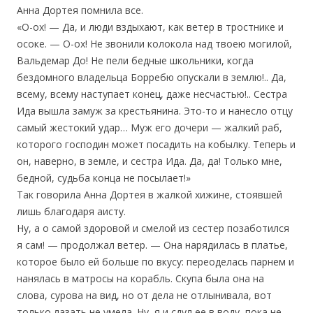
Анна Дортея помнила все.
«О-ох! — Да, и люди вздыхают, как ветер в тростнике и
осоке. — О-ох! Не звонили колокола над твоею могилой,
Вальдемар До! Не пели бедные школьники, когда
бездомного владельца Борребю опускали в землю!.. Да,
всему, всему наступает конец, даже несчастью!.. Сестра
Ида вышла замуж за крестьянина. Это-то и нанесло отцу
самый жестокий удар… Муж его дочери — жалкий раб,
которого господин может посадить на кобылку. Теперь и
он, наверно, в земле, и сестра Ида. Да, да! Только мне,
бедной, судьба конца не посылает!»
Так говорила Анна Дортея в жалкой хижине, стоявшей
лишь благодаря аисту.
Ну, а о самой здоровой и смелой из сестер позаботился
я сам! — продолжал ветер. — Она нарядилась в платье,
которое было ей больше по вкусу: переоделась парнем и
нанялась в матросы на корабль. Скупа была она на
слова, сурова на вид, но от дела не отлынивала, вот
только лазать не умела. Ну, я и сдул ее в воду, пока не