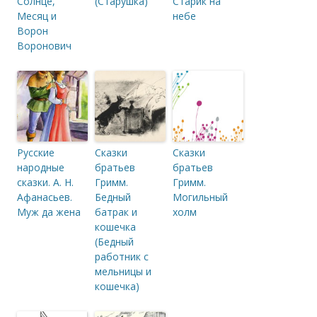
Солнце,
(Старушка)
Старик на
Месяц и
небе
Ворон
Воронович
Русские
Сказки
Сказки
народные
братьев
братьев
сказки. А. Н.
Гримм.
Гримм.
Афанасьев.
Бедный
Могильный
Муж да жена
батрак и
холм
кошечка
(Бедный
работник с
мельницы и
кошечка)