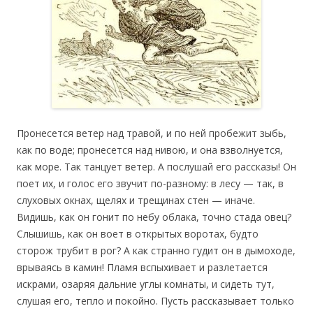
Пронесется ветер над травой, и по ней пробежит зыбь,
как по воде; пронесется над нивою, и она взволнуется,
как море. Так танцует ветер. А послушай его рассказы! Он
поет их, и голос его звучит по-разному: в лесу — так, в
слуховых окнах, щелях и трещинах стен — иначе.
Видишь, как он гонит по небу облака, точно стада овец?
Слышишь, как он воет в открытых воротах, будто
сторож трубит в рог? А как странно гудит он в дымоходе,
врываясь в камин! Пламя вспыхивает и разлетается
искрами, озаряя дальние углы комнаты, и сидеть тут,
слушая его, тепло и покойно. Пусть рассказывает только