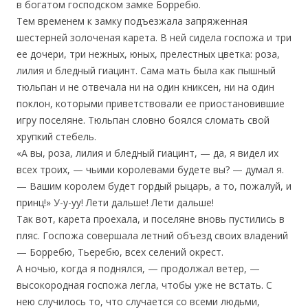
в богатом господском замке Борребю.
Тем временем к замку подъезжала запряженная
шестерней золоченая карета. В ней сидела госпожа и три
ее дочери, три нежных, юных, прелестных цветка: роза,
лилия и бледный гиацинт. Сама мать была как пышный
тюльпан и не отвечала ни на один книксен, ни на один
поклон, которыми приветствовали ее приостановившие
игру поселяне. Тюльпан словно боялся сломать свой
хрупкий стебель.
«А вы, роза, лилия и бледный гиацинт, — да, я видел их
всех троих, — чьими королевами будете вы? — думал я.
— Вашим королем будет гордый рыцарь, а то, пожалуй, и
принц!» У-у-уу! Лети дальше! Лети дальше!
Так вот, карета проехала, и поселяне вновь пустились в
пляс. Госпожа совершала летний объезд своих владений
— Борребю, Тьеребю, всех селений окрест.
А ночью, когда я поднялся, — продолжал ветер, —
высокородная госпожа легла, чтобы уже не встать. С
нею случилось то, что случается со всеми людьми,