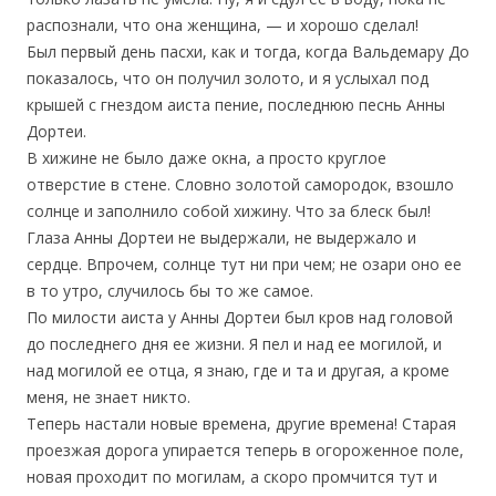
распознали, что она женщина, — и хорошо сделал!
Был первый день пасхи, как и тогда, когда Вальдемару До
показалось, что он получил золото, и я услыхал под
крышей с гнездом аиста пение, последнюю песнь Анны
Дортеи.
В хижине не было даже окна, а просто круглое
отверстие в стене. Словно золотой самородок, взошло
солнце и заполнило собой хижину. Что за блеск был!
Глаза Анны Дортеи не выдержали, не выдержало и
сердце. Впрочем, солнце тут ни при чем; не озари оно ее
в то утро, случилось бы то же самое.
По милости аиста у Анны Дортеи был кров над головой
до последнего дня ее жизни. Я пел и над ее могилой, и
над могилой ее отца, я знаю, где и та и другая, а кроме
меня, не знает никто.
Теперь настали новые времена, другие времена! Старая
проезжая дорога упирается теперь в огороженное поле,
новая проходит по могилам, а скоро промчится тут и