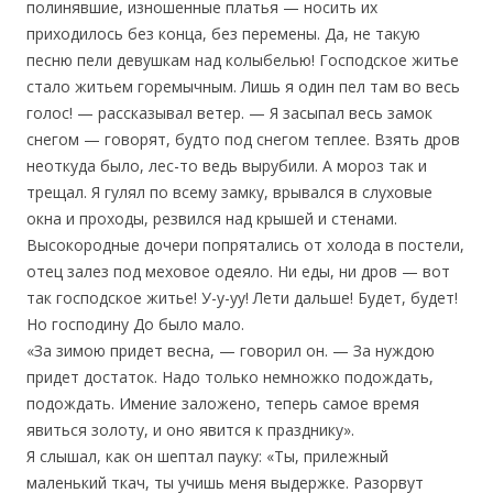
полинявшие, изношенные платья — носить их
приходилось без конца, без перемены. Да, не такую
песню пели девушкам над колыбелью! Господское житье
стало житьем горемычным. Лишь я один пел там во весь
голос! — рассказывал ветер. — Я засыпал весь замок
снегом — говорят, будто под снегом теплее. Взять дров
неоткуда было, лес-то ведь вырубили. А мороз так и
трещал. Я гулял по всему замку, врывался в слуховые
окна и проходы, резвился над крышей и стенами.
Высокородные дочери попрятались от холода в постели,
отец залез под меховое одеяло. Ни еды, ни дров — вот
так господское житье! У-у-уу! Лети дальше! Будет, будет!
Но господину До было мало.
«За зимою придет весна, — говорил он. — За нуждою
придет достаток. Надо только немножко подождать,
подождать. Имение заложено, теперь самое время
явиться золоту, и оно явится к празднику».
Я слышал, как он шептал пауку: «Ты, прилежный
маленький ткач, ты учишь меня выдержке. Разорвут