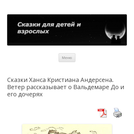
Сказки для детей и взрослых
Собрание сказок со всего мира
Перейти
Меню
к
содержимому
Сказки Ханса Кристиана Андерсена.
Ветер рассказывает о Вальдемаре До и
его дочерях