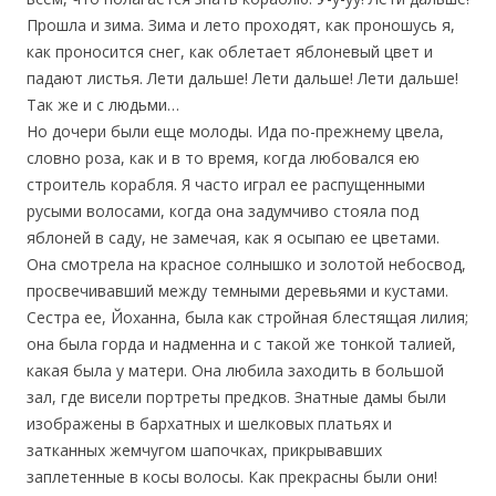
Прошла и зима. Зима и лето проходят, как проношусь я,
как проносится снег, как облетает яблоневый цвет и
падают листья. Лети дальше! Лети дальше! Лети дальше!
Так же и с людьми…
Но дочери были еще молоды. Ида по-прежнему цвела,
словно роза, как и в то время, когда любовался ею
строитель корабля. Я часто играл ее распущенными
русыми волосами, когда она задумчиво стояла под
яблоней в саду, не замечая, как я осыпаю ее цветами.
Она смотрела на красное солнышко и золотой небосвод,
просвечивавший между темными деревьями и кустами.
Сестра ее, Йоханна, была как стройная блестящая лилия;
она была горда и надменна и с такой же тонкой талией,
какая была у матери. Она любила заходить в большой
зал, где висели портреты предков. Знатные дамы были
изображены в бархатных и шелковых платьях и
затканных жемчугом шапочках, прикрывавших
заплетенные в косы волосы. Как прекрасны были они!