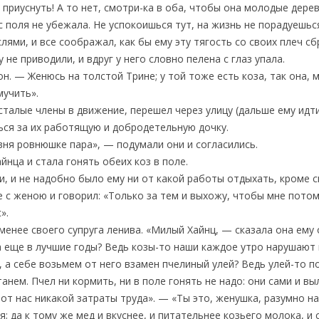
приуснуть! А то нет, смотри-ка в оба, чтобы она молодые дерев
с поля не убежала. Не успокоишься тут, на жизнь не порадуешьс
лями, и все соображал, как бы ему эту тягость со своих плеч сб
 не приводили, и вдруг у него словно пелена с глаз упала.
он. — Женюсь на толстой Трине; у той тоже есть коза, так она,
мучить».
сталые члены в движение, перешел через улицу (дальше ему идти 
ься за их работящую и добродетельную дочку.
вня ровнюшке пара», — подумали они и согласились.
йнца и стала гонять обеих коз в поле.
и, и не надобно было ему ни от какой работы отдыхать, кроме 
е с женою и говорил: «Только за тем и выхожу, чтобы мне потом
».
менее своего супруга ленива. «Милый Хайнц, — сказала она ему
 еще в лучшие годы? Ведь козы-то наши каждое утро нарушают 
у, а себе возьмем от него взамен пчелиный улей? Ведь улей-то 
танем. Пчел ни кормить, ни в поле гонять не надо: они сами и в
 от нас никакой затраты труда». — «Ты это, женушка, разумно н
 да к тому же мед и вкуснее, и питательнее козьего молока, и 