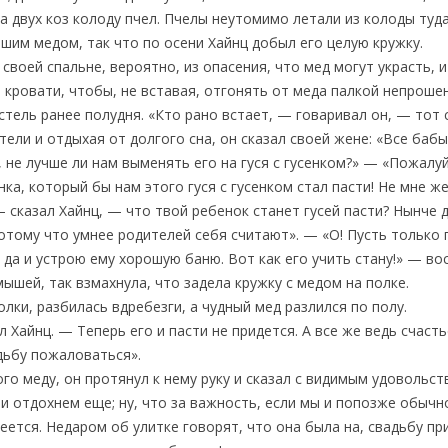
за двух коз колоду пчел. Пчелы неутомимо летали из колоды туда
шим медом, так что по осени Хайнц добыл его целую кружку.
 своей спальне, вероятно, из опасения, что мед могут украсть,
 кровати, чтобы, не вставая, отгонять от меда палкой непрошен
тель ранее полудня. «Кто рано встает, — говаривал он, — тот 
тели и отдыхая от долгого сна, он сказал своей жене: «Все баб
, не лучше ли нам выменять его на гуся с гусенком?» — «Пожалу
ка, который бы нам этого гуся с гусенком стал пасти! Не мне ж
— сказал Хайнц, — что твой ребенок станет гусей пасти? Нынче 
отому что умнее родителей себя считают». — «О! Пусть только 
, да и устрою ему хорошую баню. Вот как его учить стану!» — во
ышей, так взмахнула, что задела кружку с медом на полке.
полки, разбилась вдребезги, а чудный мед разлился по полу.
ал Хайнц. — Теперь его и пасти не придется. А все же ведь счаст
удьбу пожаловаться».
ого меду, он протянул к нему руку и сказал с видимым удовольс
 и отдохнем еще; ну, что за важность, если мы и попозже обычн
пеется. Недаром об улитке говорят, что она была на, свадьбу пр