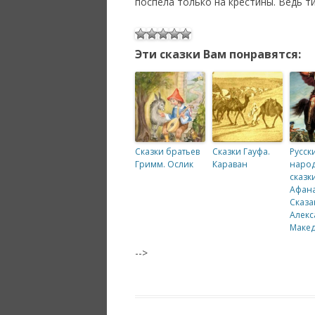
поспела только на крестины. Ведь 
Эти сказки Вам понравятся:
Сказки братьев
Сказки Гауфа.
Русск
Гримм. Ослик
Караван
наро
сказки
Афана
Сказа
Алекс
Маке
-->