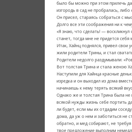
было бы можно при этом прилечь да 
изгородь в сад не пробралась, либо 
Он присел, стараясь собраться с мыс
Долго все эти соображения ни к чему
«Я знаю, что сделать! — воскликнул 
станет, тогда мне не придется себя 
Итак, Хайнц поднялся, привел свои у
жили родители Трины, и стал сватат
Родители недолго раздумывали: «Ро
Вот толстая Трина и стала женою Ха
Наступили для Хайнца красные деньк
изредка и он выходил из дома вмест
начинаешь к нему терять всякий вкус
Однако же и толстая Трина была не 
всякой нужды жизнь себе портить да
ли будет, если мы их отдадим сосед
дома, да уж о нем и заботиться не с
обратно, и мед собирают, не требуя
твое предложение выполним немедля;