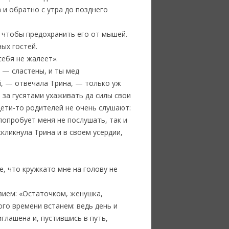
 и обратно с утра до позднего
 и чтобы предохранить его от мышей.
ых гостей.
себя не жалеет».
ы — сластены, и ты мед
й, — отвечала Трина, — только уж
е за гусятами ухаживать да силы свои
дети-то родителей не очень слушают:
попробует меня не послушать, так и
скликнула Трина и в своем усердии,
ье, что кружкато мне на голову не
твием: «Остаточком, женушка,
ого времени встанем: ведь день и
иглашена и, пустившись в путь,