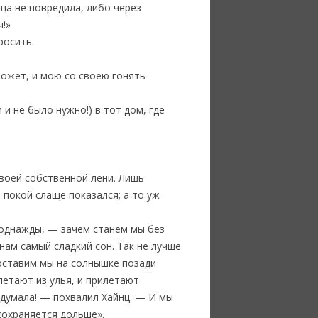
ца не повредила, либо через
я!»
росить.
 может, и мою со своею гонять
и не было нужно!) в тот дом, где
своей собственной лени. Лишь
 покой слаще показался; а то уж
 однажды, — зачем станем мы без
нам самый сладкий сон. Так не лучше
поставим мы на солнышке позади
ылетают из улья, и прилетают
адумала! — похвалил Хайнц. — И мы
сохраняется дольше».