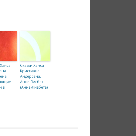
 Ханса
Сказки Ханса
ана
Кристиана
ена.
Андерсена.
ающие
Анне Лисбет
и в
(Анна-Лизбета)