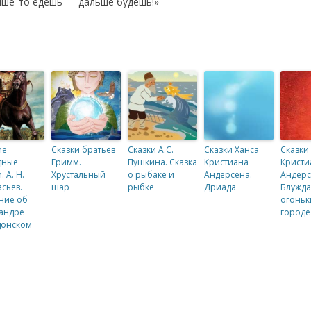
тише-то едешь — дальше будешь!»
ие
Сказки братьев
Сказки А.С.
Сказки Ханса
Сказки
дные
Гримм.
Пушкина. Сказка
Кристиана
Кристи
. А. Н.
Хрустальный
о рыбаке и
Андерсена.
Андерс
сьев.
шар
рыбке
Дриада
Блужд
ние об
огоньк
андре
городе
донском