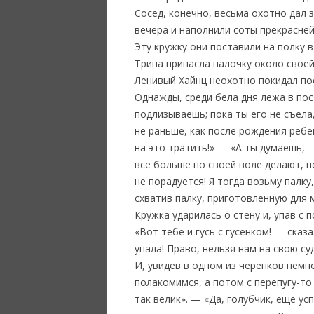
Сосед, конечно, весьма охотно дал 
вечера и наполнили соты прекрасней
Эту кружку они поставили на полку в
Трина припасла палочку около своей
Ленивый Хайнц неохотно покидал пос
Однажды, среди бела дня лежа в пос
подлизываешь; пока ты его не съела
не раньше, как после рождения ребен
на это тратить!» — «А ты думаешь, 
все больше по своей воле делают, п
не порадуется! Я тогда возьму палку
схватив палку, приготовленную для м
Кружка ударилась о стену и, упав с 
«Вот тебе и гусь с гусенком! — сказ
упала! Право, нельзя нам на свою с
И, увидев в одном из черепков немн
полакомимся, а потом с перепугу-то
так велик». — «Да, голубчик, еще ус